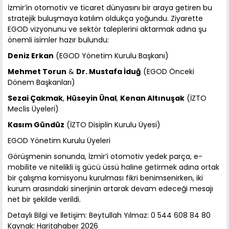
İzmir’in otomotiv ve ticaret dünyasını bir araya getiren bu
stratejik buluşmaya katılım oldukça yoğundu. Ziyarette
EGOD vizyonunu ve sektör taleplerini aktarmak adına şu
önemli isimler hazır bulundu:
Deniz Erkan
(EGOD Yönetim Kurulu Başkanı)
Mehmet Torun
&
Dr. Mustafa İduğ
(EGOD Önceki
Dönem Başkanları)
Sezai Çakmak
,
Hüseyin Ünal
,
Kenan Altınuşak
(İZTO
Meclis Üyeleri)
Kasım Gündüz
(İZTO Disiplin Kurulu Üyesi)
EGOD Yönetim Kurulu Üyeleri
Görüşmenin sonunda, İzmir’i otomotiv yedek parça, e-
mobilite ve nitelikli iş gücü üssü haline getirmek adına ortak
bir çalışma komisyonu kurulması fikri benimsenirken, iki
kurum arasındaki sinerjinin artarak devam edeceği mesajı
net bir şekilde verildi.
Detaylı Bilgi ve İletişim: Beytullah Yılmaz: 0 544 608 84 80
Kaynak: Haritahaber 2026