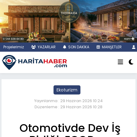
Projelerimiz
YAZARLAR
SON DAKİKA
MANŞETLER
Ekoturizm
Yayınlanma : 29 Haziran 2026 10:24
Düzenleme : 29 Haziran 2026 10:28
Otomotivde Dev İş