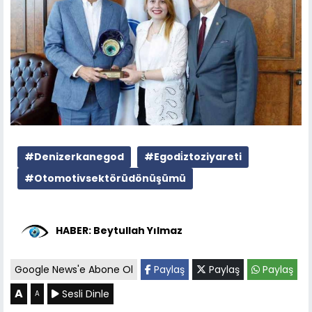
#Denizerkanegod
#Egodi̇ztoziyareti
#Otomotivsektörüdönüşümü
HABER: Beytullah Yılmaz
Google News'e Abone Ol
Paylaş
Paylaş
Paylaş
A
Sesli Dinle
A