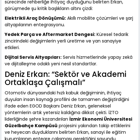
sürecinde rehberliğe ihtiyaç duyduğunu belirten Erkan,
görüşmede şu kritik başlıkların altını çizdi:
Elektrikli Araç Dönüşümü:
Akıllı mobilite çözümleri ve şarj
altyapılarının entegrasyonu.
Yedek Parça ve Aftermarket Dengesi:
Küresel tedarik
zincirindeki değişimlerin yerli üretime ve yan sanayiye
etkileri.
Dijital Servis Altyapıları:
Servis hizmetlerinde yapay zekâ
ve dijitalleşme odaklı yeni nesil standartlar.
Deniz Erkan: “Sektör ve Akademi
Ortaklaşa Çalışmalı”
Otomotiv dünyasındaki hızlı kabuk değişiminin, ihtiyaç
duyulan insan kaynağı profilini de tamamen değiştirdiğini
ifade eden EGOD Başkanı Deniz Erkan, geleneksel
yöntemlerin artık yetersiz kaldığına dikkat çekti. İZTO
liderliğinde şehre kazandırılan
İzmir Ekonomi Üniversitesi
Güzelbahçe Kampüsü
projesini yakından takip ettiklerini
ve heyecan duyduklarını belirten Erkan, sanayi ile eğitim
kurumlarının entegre çalışması gerektiğini savundu.