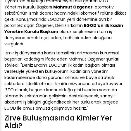
Ziyaretten duyduğu memnuniyeti dile getiren İZTO
Yönetim Kurulu Başkanı
Mahmut Özgener
, otomotiv
sektörünün İzmir ticaret hacmindeki lokomotif rolüne dikkat
çekti. Konuşmasında EGOD’un yeni dönemine ayrı bir
parantez açan Özgener, Deniz Erkan’ın
EGOD’un ilk kadın
Yönetim Kurulu Başkanı
olarak seçilmesinin tüm iş
dünyasına örnek teşkil eden, tarihi bir adım olduğunu
vurguladı.
İzmir iş dünyasında kadın temsilinin artmasının kurumsal
başarıları katladığını ifade eden Mahmut Özgener şunları
söyledi: "Deniz Erkan’ı, EGOD’un ilk kadın başkanı olması
vesilesiyle yürekten kutluyorum. Kadınların yönetim
kademelerinde daha görünür olması ve böyle stratejik
sektörlere liderlik etmesi İzmir’in vizyonunu ortaya koyuyor.
İZTO olarak, bugüne kadar olduğu gibi bundan sonra da
otomotiv sektörünün gelişimini destekleyecek, sanayi-
akademi iş birliğini güçlendirecek her türlü ortak projede
EGOD ile omuz omuza çalışmaya hazırız."
Zirve Buluşmasında Kimler Yer
Aldı?