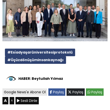
#Esi̇adyaşarüniversitesiprotokolü
#Üçüzdönüşüminsankaynağı
HABER: Beytullah Yılmaz
Google News'e Abone Ol
Paylaş
Paylaş
Paylaş
A
Sesli Dinle
A