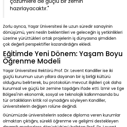
çözümlere de güçlü bir zemin
hazırlayacaktır."
Zorlu ayrıca, Yaşar Üniversitesi ile uzun süredir sanayinin
dönüşümü, yeni neslin beklentileri ve geleceğin iş yetkinlikleri
üzerine yürüttükleri ortak projelerin iş dünyasına şimdiden
çok değerli perspektifler kazandırdığını ekledi.
Eğitimde Yeni Dönem: Yaşam Boyu
Öğrenme Modeli
Yaşar Üniversitesi Rektörü Prof. Dr. Levent Kandiller ise iki
güçlü kurumun uzun yıllara dayanan bir iş birliği kültürü
olduğunu belirterek, bu protokolün mevcut ilişkileri çok daha
kurumsal ve güçlü bir zemine taşıdığını ifade etti. İzmir ve Ege
Bölgesi'nin ekonomik, sosyal ve teknolojik kalkınmasında bu
tür ortaklıkların kritik rol oynadığını söyleyen Kandiller,
üniversitelerin değişen rolüne değindi.
Günümüzde üniversitelerin sadece diploma veren kurumlar
olmaktan çıktığını, sürekli öğrenme ve gelişimi destekleyen
dinamik merkezlere dönüştüğünü belirten Prof. Dr. Levent