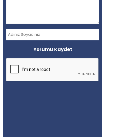
Ekoturizm
Kırsal
Turizm
Agro
Yorumu Kaydet
Sürdürülebilirlik
Tiny
House
Gastronomi
İnovatif
Teknoloji
Firma