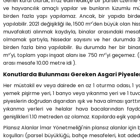
Genel kural olarak, ifraz edilmedikçe bir parsel üzerine
ve hayvancılık amaçlı yapılar ve bunların lüzumlu müş
birden fazla yapı yapılamaz. Ancak, bir yapıda bir
yapılabilir. 2021 değişikliği ile, 1500 m²'den büyük olan his
muvafakati alınmak kaydıyla, binalar arasındaki mesa
olmamak şartıyla, hissedar sayısını ve her durumda
birden fazla bina yapılabilir. Bu durumda her bir bina
m²'yi, toplam yapı inşaat alanı ise 750 m²'yi geçemez. 
arası mesafe 10.00 metre idi ).
Konutlarda Bulunması Gereken Asgari Piyesle
Her müstakil ev veya dairede en az 1 oturma odası, 1 y
yemek pişirme yeri, 1 banyo veya yıkanma yeri ve 1 tuva
piyeslerin doğrudan dışarıdan ışık ve hava alması şarttı
yıkanma yerleri ve helalar hava bacalarından faydal
genişlikleri 1.10 metreden az olamaz. Kapılarda eşik yapı
Plansız Alanlar İmar Yönetmeliği'nin plansız alanlar için
koşulları (parsel büyüklüğü, bahçe mesafeleri, kat adedi