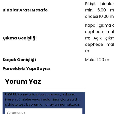
Bitişik binala
Binalar Arası Mesafe
min. 6.00 m
öncesi 10.00 m
Kapalı çıkma 
cephede maks
Çıkma Genişliği
m; Açık çık
cephede maks
m
Saçak Genişliği
Maks. 1.20 m
Parseldeki Yapı Sayısı
Yorum Yaz
UYARI:
Konuyla ilgisi bulunmayan, hakaret
içeren cümleler veya imalar, inançlara saldırı,
şiddete teşvik yorumları onaylanmamaktadır.
Beytullah
Yılmaz