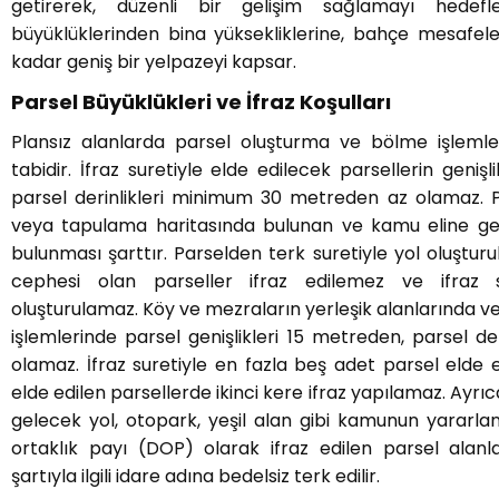
getirerek, düzenli bir gelişim sağlamayı hedefl
büyüklüklerinden bina yüksekliklerine, bahçe mesafel
kadar geniş bir yelpazeyi kapsar.
Parsel Büyüklükleri ve İfraz Koşulları
Plansız alanlarda parsel oluşturma ve bölme işlemleri 
tabidir. İfraz suretiyle elde edilecek parsellerin geni
parsel derinlikleri minimum 30 metreden az olamaz. P
veya tapulama haritasında bulunan ve kamu eline ge
bulunması şarttır. Parselden terk suretiyle yol oluştu
cephesi olan parseller ifraz edilemez ve ifraz 
oluşturulamaz. Köy ve mezraların yerleşik alanlarında ve
işlemlerinde parsel genişlikleri 15 metreden, parsel de
olamaz. İfraz suretiyle en fazla beş adet parsel elde edi
elde edilen parsellerde ikinci kere ifraz yapılamaz. Ayrı
gelecek yol, otopark, yeşil alan gibi kamunun yararla
ortaklık payı (DOP) olarak ifraz edilen parsel alan
şartıyla ilgili idare adına bedelsiz terk edilir.