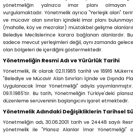
yönetmeliğin yalnızca imar planı olmayan al
vurgulamaktadır. Yönetmelik ayrıca "Yerleşik alan" teri
ve mücavir alan sınırları içindeki imar planı bulunma
(mahalle, köy ve mezralar) müstakbel gelişme alanlarını 
Belediye Meclislerince karara bağlanan alanlardır. Bu
sadece mevcut yerleşimleri değil, aynı zamanda gelece
olan bölgeleri de içerdiğini göstermektedir.
Yönetmeliğin Resmi Adı ve Yürürlük Tarihi
Yönetmelik, ilk olarak 02.11.1985 tarihli ve 18916 Müker
"Belediye ve Mücavir Alan Sınırları İçinde ve Dışında P
Uygulanacak İmar Yönetmeliği" adıyla yayımlanmıştır. Y
09.11.1985'tir. Bu tarih, Yönetmeliğin Türkiye'deki plans
düzenleme serüveninin başlangıcını işaret etmektedir.
Yönetmelik Adındaki Değişikliklerin Tarihsel S
Yönetmeliğin adı, 30.06.2001 tarih ve 24448 sayılı Re
yönetmelik ile "Plansız Alanlar İmar Yönetmeliği" ola