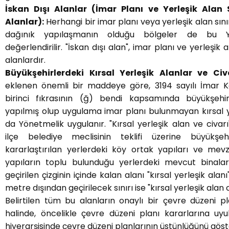
İskan Dışı Alanlar (İmar Planı ve Yerleşik Alan 
Alanlar):
Herhangi bir imar planı veya yerleşik alan sınır
dağınık yapılaşmanın olduğu bölgeler de bu Y
değerlendirilir. "İskan dışı alan", imar planı ve yerleşik 
alanlardır.
Büyükşehirlerdeki Kırsal Yerleşik Alanlar ve Civa
eklenen önemli bir maddeye göre, 3194 sayılı İmar 
birinci fıkrasının (ğ) bendi kapsamında büyükşehir
yapılmış olup uygulama imar planı bulunmayan kırsal y
da Yönetmelik uygulanır. "Kırsal yerleşik alan ve civar
ilçe belediye meclisinin teklifi üzerine büyükşe
kararlaştırılan yerlerdeki köy ortak yapıları ve mev
yapıların toplu bulunduğu yerlerdeki mevcut binala
geçirilen çizginin içinde kalan alanı "kırsal yerleşik alanı
metre dışından geçirilecek sınırı ise "kırsal yerleşik alan 
Belirtilen tüm bu alanların onaylı bir çevre düzeni 
halinde, öncelikle çevre düzeni planı kararlarına uy
hiyerarşisinde çevre düzeni planlarının üstünlüğünü gös