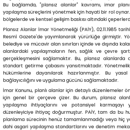
Bu bağlamda, "plansız alanlar" kavramı, imar plan
yapılaşma süreçlerini yönetmek için hayati bir rol oynar. B
bölgelerde ve kentsel gelişim baskısı altındaki çeperlerd
Plansız Alanlar İmar Yönetmeliği (PAİY), 02.11.1985 tarih
Resmî Gazete'de yayımlanarak yürürlüğe girmiştir. Y
belediye ve mücavir alan sınırları içinde ve dışında ka
alanlardaki yapılaşmaların fen, sağlık ve çevre şart
gerçekleşmesini sağlamaktır. Bu, plansız alanlarda d
standart getirme çabasını yansıtmaktadır. Yönetmelik,
hükümlerine dayanılarak hazırlanmıştır. Bu yasal
bağlayıcılığını ve uygulama gücünü sağlamaktadır.
İmar Kanunu, planlı alanlar için detaylı düzenlemeler ö
için genel bir çerçeve çizer. Bu durum, plansız alan
yapılaşma ihtiyaçlarını ve potansiyel karmaşayı 
düzenleyiciye ihtiyaç doğurmuştur. PAİY, tam da bu hu
planlama sürecinin henüz tamamlanmadığı veya hiç y
dahi asgari yapılaşma standartlarını ve denetim mekan