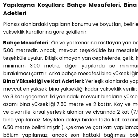
Yapılaşma Koşulları: Bahçe Mesafeleri, Bina 
Adetleri
Plansız alanlardaki yapıların konumu ve boyutları, beli
yükseklik kurallarına göre şekillenir.
Bahçe Mesafeleri:
Ön ve yol kenarına rastlayan yan 
5.00 metredir. Ancak, mevcut teşekkülde bu mesafel
teşekküle uyulur. Bitişik olmayan yan cephelerde, çelik, 
minimum 3.00 metre, diğer yapılarda ise mini
bırakılması şarttır. Arka bahçe mesafesi bina yüksekliğ
Bina Yüksekliği ve Kat Adetleri:
Yerleşik alanlarda yap
mevcut en yüksek bina yüksekliği kadar yükseklik verilir;
ve 3 katı geçemez. İki yanındaki mevcut binaların yüksek
azami bina yüksekliği 7.50 metre ve 2 kattır. Köy ve me
ve civarı ile kırsal yerleşik alanlar ve civarında 2 kat (
bina yapılamaz. Meyilden dolayı birden fazla kat kazanı
6.50 metre belirtilmiştir ). Çekme ve çatı katı yapılama
bölüm yapılamaz; ancak son kattaki bağımsız bölüml