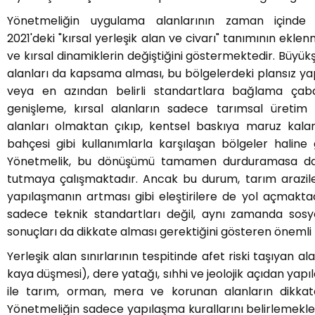
Yönetmeliğin uygulama alanlarının zaman içinde g
2021'deki "kırsal yerleşik alan ve civarı" tanımının eklen
ve kırsal dinamiklerin değiştiğini göstermektedir. Büyükş
alanları da kapsama alması, bu bölgelerdeki plansız 
veya en azından belirli standartlara bağlama çaba
genişleme, kırsal alanların sadece tarımsal üreti
alanları olmaktan çıkıp, kentsel baskıya maruz kalan
bahçesi gibi kullanımlarla karşılaşan bölgeler haline 
Yönetmelik, bu dönüşümü tamamen durduramasa da, b
tutmaya çalışmaktadır. Ancak bu durum, tarım araziler
yapılaşmanın artması gibi eleştirilere de yol açmakta
sadece teknik standartları değil, aynı zamanda sos
sonuçları da dikkate alması gerektiğini gösteren önemli bi
Yerleşik alan sınırlarının tespitinde afet riski taşıyan al
kaya düşmesi), dere yatağı, sıhhi ve jeolojik açıdan ya
ile tarım, orman, mera ve korunan alanların dikkat
Yönetmeliğin sadece yapılaşma kurallarını belirlemekl