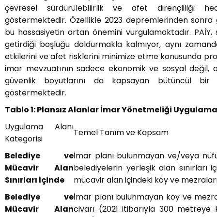
çevresel sürdürülebilirlik ve afet dirençliliği he
göstermektedir. Özellikle 2023 depremlerinden sonra g
bu hassasiyetin artan önemini vurgulamaktadır. PAİY, 
getirdiği boşluğu doldurmakla kalmıyor, aynı zaman
etkilerini ve afet risklerini minimize etme konusunda proak
imar mevzuatının sadece ekonomik ve sosyal değil, 
güvenlik boyutlarını da kapsayan bütüncül bir 
göstermektedir.
Tablo 1: Plansız Alanlar İmar Yönetmeliği Uygulam
Uygulama Alanı
Temel Tanım ve Kapsam
Kategorisi
Belediye ve
İmar planı bulunmayan ve/veya nüfus
Mücavir Alan
belediyelerin yerleşik alan sınırları 
Sınırları İçinde
mücavir alan içindeki köy ve mezraların
Belediye ve
İmar planı bulunmayan köy ve mezrala
Mücavir Alan
civarı (2021 itibarıyla 300 metreye 