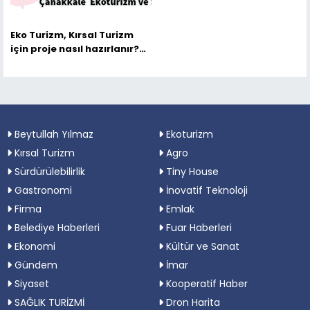
Eko Turizm, Kırsal Turizm
için proje nasıl hazırlanır?
Dikkat edilmesi gereken
önemli hususlar şunlardır.
Beytullah Yılmaz
Ekoturizm
Kırsal Turizm
Agro
Sürdürülebilirlik
Tiny House
Gastronomi
İnovatif Teknoloji
Firma
Emlak
Belediye Haberleri
Fuar Haberleri
Ekonomi
Kültür ve Sanat
Gündem
İmar
Siyaset
Kooperatif Haber
SAĞLIK TURİZMİ
Dron Harita