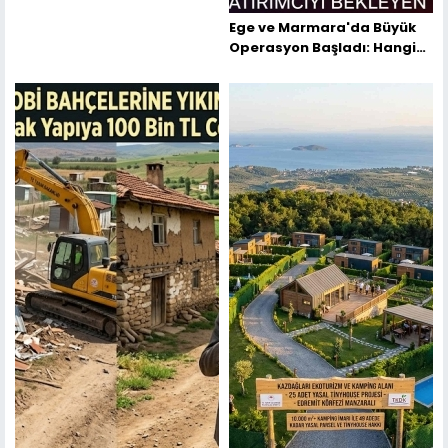
Ege ve Marmara'da Büyük
Operasyon Başladı: Hangi
İllerde Tiny House'lar
Yıkılıyor?