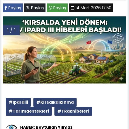
Paylaş
Paylaş
Paylaş
14 Mart 2026 17:50
1 / 1
#Ipardiii
#Kırsalkalkınma
#Tarımdestekleri
#Tkdkhibeleri
HABER: Beytullah Yılmaz