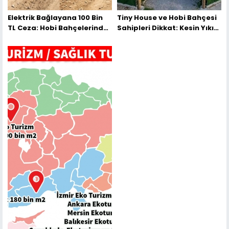
Elektrik Bağlayana 100 Bin
Tiny House ve Hobi Bahçesi
TL Ceza: Hobi Bahçelerinde
Sahipleri Dikkat: Kesin Yıkım
İstisnasız Yıkım Başlıyor
Başlıyor, İşte Kurtuluşun Tek
Yolu!