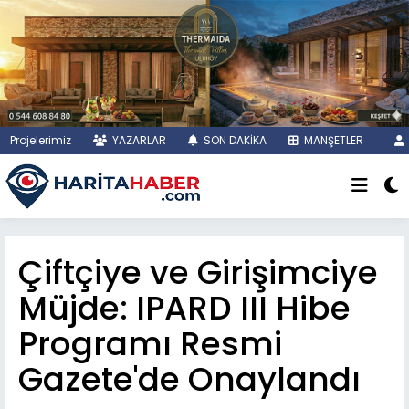
Projelerimiz
YAZARLAR
SON DAKİKA
MANŞETLER
Çiftçiye ve Girişimciye
Müjde: IPARD III Hibe
Programı Resmi
Gazete'de Onaylandı