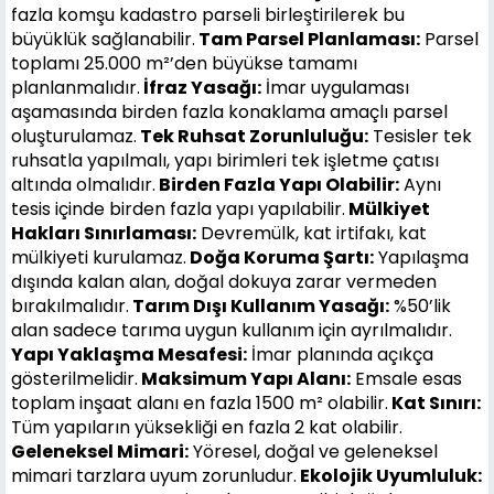
fazla komşu kadastro parseli birleştirilerek bu
büyüklük sağlanabilir.
Tam Parsel Planlaması:
Parsel
toplamı 25.000 m²’den büyükse tamamı
planlanmalıdır.
İfraz Yasağı:
İmar uygulaması
aşamasında birden fazla konaklama amaçlı parsel
oluşturulamaz.
Tek Ruhsat Zorunluluğu:
Tesisler tek
ruhsatla yapılmalı, yapı birimleri tek işletme çatısı
altında olmalıdır.
Birden Fazla Yapı Olabilir:
Aynı
tesis içinde birden fazla yapı yapılabilir.
Mülkiyet
Hakları Sınırlaması:
Devremülk, kat irtifakı, kat
mülkiyeti kurulamaz.
Doğa Koruma Şartı:
Yapılaşma
dışında kalan alan, doğal dokuya zarar vermeden
bırakılmalıdır.
Tarım Dışı Kullanım Yasağı:
%50’lik
alan sadece tarıma uygun kullanım için ayrılmalıdır.
Yapı Yaklaşma Mesafesi:
İmar planında açıkça
gösterilmelidir.
Maksimum Yapı Alanı:
Emsale esas
toplam inşaat alanı en fazla 1500 m² olabilir.
Kat Sınırı:
Tüm yapıların yüksekliği en fazla 2 kat olabilir.
Geleneksel Mimari:
Yöresel, doğal ve geleneksel
mimari tarzlara uyum zorunludur.
Ekolojik Uyumluluk: