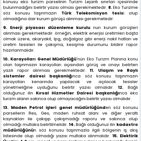
konusu eko turizm parselinin Turizm Lejantı sınırları içesirinde
bulunmadığını belirtir yazısı olması gerekmektedir.
8.
Eko Turizme
söz konusu taşınmazın
Türk Telekomisyon tesis
i olup
olmadığına dair kurum görüşü alınması gerekmetedir.
9.
Enerji piyasası düzenleme kurulu
nun kurum görüşleri
alınması gerekmektedir. örneğin, elektrik enerjisi üretimleri başta
olmak üzere, akaryakıt, lpg, doğalgaz gibi enerji nakil hatları ve
üretim tesisleri ile çakışma, kesişme durumunu bildirir rapor
hazırlanmalıdır.
10. Karayolları Genel Müdürlüğü
'nün Eko Turizm Planına konu
olan taşınmazın karayolları açısından görüş ve onayı belirten
yazılı rapor alınması gerekmektedir.
11. Ulaşım ve Raylı
sistemler dairesi başkanlığ
ınca söz konusu taşınmazın
karayolları kenarında yapılacak ve açılacak tesisler
yönetmeliğine uyduğunu belirtir yazısı olmalıdır.
12.
Bağlı
olduğunuz ilin
Kırsal Hizmetler Dairesi başkanlığı
nca eko
turizm alanın sakınca olup olmayacağını belirtir yazısı olmalıdır.
13. Maden Petrol işleri genel müdürlüğünd
en söz konusu
parsellerin Res, Ges, maden ruhsat alanı ve diğer yeraltı
kaynakları ile çakışıp çakışmadığı raporu ve sakınca olup
olmadığı mutlaka belirtilmelidir.
14.
Bağlı olduğunuz ilin
kadastro
müdürlüğünü
n söz konusu taşınmazla ilgili bölgenin iş akış
listesinde olup olmadığı yazısı mutlaka alınmalıdır.
15.
Elektirik