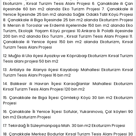
Ekoturizm , Kırsal Turizm Tesis Alanı Projesi 6. Çanakkale ili Çan
ilçesinde 60 bin m2 alanda Eko Turizm Projesi 7. Çanakkale ili
Yenice İlçesinde 25 bin m2 alanda Sağlık Odaklı Tatil Köyü Projesi
8. Çanakkale ili Biga İlçesinde 25 bin m2 alanda Ekoturizm Projesi
9. Mersin ili Toroslar ve Erdemli ilçelerinde 150 bin m2 alanda Eko
Turizm, Ekolojik Yaşam Köyü projesi 10.Ankara İli Polatlı ilçesinde
200 bin m2 alanda Eko Turizm , Kırsal Turizm Tesis Alanı Projesi 11.
Çanakkale ili Yenice ilçesi 150 bin m2 alanda Ekoturizm, Kırsal
Turizm Tesis Alanı Projesi
12. Muğla ili Ula ilçesi Ayazkıyı ve Köprübaşı Ekoturizm Kırsal Turizm
Tesis alanı projesi 50 bin m2
13. Antalya ile Alanya ilçesi Kayabaşı Mahallesi Ekoturizm Kırsal
Turizm Tesis Alanı Projesi 16 bin m2
14. Balıkesir ili Havran İlçesi Karaoğlanlar Mahallesi Ekoturizm
Kırsal Turizm Tesis Alanı Projesi 120 bin m2
15. Çanakkale ile Biga İlçesi Çömlekçi Köyü 30 bin m2 Ekoturizm
Projesi
16. Çanakkale İli Yenice İlçesi Sofular, Yukarıinova, Çal köyleri 90
bin m2 Ekoturizm Projesi
17. Tekirdağ İli Süleymanpaşa Mah. 30 bin m2 Ekoturizm Projesi
18. Çanakkale Merkez Bodurlar Kırsal Turizm Tesis Alanı Projesi 30