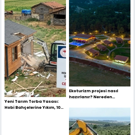
Ekoturizm projesi nasıl
hazırlanır? Nereden
Yeni Tarım Torba Yasası:
Başlamalıyım?
Hobi Bahçelerine Yıkım, 100
Bin TL Ceza ve Kırsal Tapu
Barışı