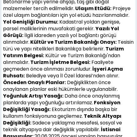
Betonarme yapı yerine ahşap, taş gibi doğal
malzemeler tercih edilmelidir.
Ulaşım Etüdü:
Projeye
özel ulaşım bağlantıları için yol etüdü hazırlanmalıdır.
Yol Genişliği Durumu:
Kadastral yoldan genişse,
parsel maliklerinin muvafakati gerekir.
Yazılı Yol
Görüşü:
İlgili idareden yazılı yol bağlantı görüşü
alınmalıdır.
Kültür ve Turizm Bakanlığı Onayı:
Tesisin
türü ve yapı nitelikleri Bakanlıkça belirlenir.
Turizm
Yatırım Belgesi:
Kültür ve Turizm Bakanlığı'ndan
alınmalıdır.
Turizm İşletme Belgesi:
Faaliyete
geçmeden önce alınması zorunludur.
İşyeri Açma
Ruhsatı:
Belediye veya İl Özel İdaresi’nden alınır.
Önceden Onaylı Planlar:
Değişiklikten önce
onaylanan planlar eski hükümlerle uygulanabilir.
Yoğunluk Artışı Yasağı:
Daha önce onaylanmış
planlarda yapı yoğunluğu artırılamaz.
Fonksiyon
Değişikliği Yasağı:
Ekoturizm dışında başka bir
kullanım fonksiyonuna geçilemez.
Teknik Altyapı
Değişikliği:
Sadece yaklaşma mesafesi, sosyal ve
teknik altyapıya dair değişiklik yapılabilir.
İstisnai
Başvurular:
20.06.2025 öncesi yapılan başvurular