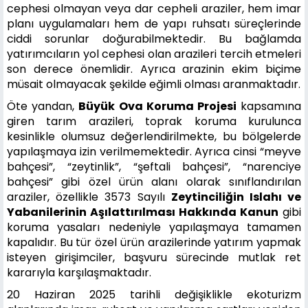
cephesi olmayan veya dar cepheli araziler, hem imar
planı uygulamaları hem de yapı ruhsatı süreçlerinde
ciddi sorunlar doğurabilmektedir. Bu bağlamda
yatırımcıların yol cephesi olan arazileri tercih etmeleri
son derece önemlidir. Ayrıca arazinin ekim biçime
müsait olmayacak şekilde eğimli olması aranmaktadır.
Öte yandan,
Büyük Ova Koruma Projesi
kapsamına
giren tarım arazileri, toprak koruma kurulunca
kesinlikle olumsuz değerlendirilmekte, bu bölgelerde
yapılaşmaya izin verilmemektedir. Ayrıca cinsi “meyve
bahçesi”, “zeytinlik”, “şeftali bahçesi”, “narenciye
bahçesi” gibi özel ürün alanı olarak sınıflandırılan
araziler, özellikle 3573 Sayılı
Zeytinciliğin Islahı ve
Yabanilerinin Aşılattırılması Hakkında Kanun
gibi
koruma yasaları nedeniyle yapılaşmaya tamamen
kapalıdır. Bu tür özel ürün arazilerinde yatırım yapmak
isteyen girişimciler, başvuru sürecinde mutlak ret
kararıyla karşılaşmaktadır.
20 Haziran 2025 tarihli değişiklikle ekoturizm