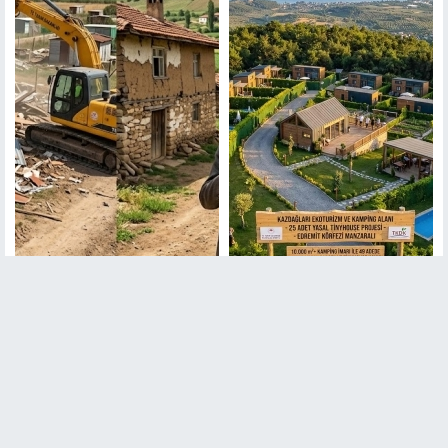
Elektrik Bağlayana 100 Bin
Tiny House ve Hobi Bahçesi
TL Ceza: Hobi Bahçelerinde
Sahipleri Dikkat: Kesin Yıkım
İstisnasız Yıkım Başlıyor
Başlıyor, İşte Kurtuluşun Tek
Yolu!