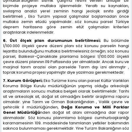
uymalıdır.Bölgenin sismik çalışma resmi verileri anlaşılır bir
biçimde projeye mutlaka işlenmelidir. Yeraltı su kaynakları,
sıvılaşma analizi yerel zeminin hangi jeolojik sınıfa girdiği
belirtilmeli , Eko Turizm yapısal çalışmalar başlamadan önce
mutlaka zemin etüdü yapılmalıdır. söz konusu parsel Türkiye
deprem haritasına göre zemin etüt çalışmaları kriterleri
araştırılarak irdelenmelidir.
6. Üst ölçek plan durumunun belirtilmesi;
Bu bölümde
1/100.000 ölçekli çevre düzeni planı söz konusu parselin hangi
lejantta bulunduğunu mutlaka belirtmelesiniz.örneğin; söz konusu
parsel, Balıkesir-Çanakkale planlama bölgesi 1/100.000 ölçekli
çevre düzeni planının I19 Paftasında yer almaktadır. Ancak kuru ve
marjinal tarım arazisi olan parselde Tarım dışı izni alınmıştır ,
toprak koruma projesi yapılmıştır diye yazılması gerekmektedir.
7. Kurum Görüşleri;
Eko Turizme konu olan parsel Kültür Varlıkları
Koruma Bölge Kurulu müdürlüğünün yapmış olduğu arkeolojik
araştırmaların sonucu mutlaka belgeli olarak belirtilmelidir. Tarihi
sit ve arkeolojik sit, doğal sit olmadığını belirtir araştırma raporu
olmalıdır. yine Tarım ve Orman Bakanlığından , Valilik çevre ve
şehircilik il müdürlüğünden,
Doğa Koruma ve Milli Parklar
Genel Müdürlüğü
nden doğal sit alanı olmadığına dair rapor
alınmaladır. Söz konusu planmlama bölgesi cumhurbaşkanlığı
kararnamesinin 109. maddesinde tanımlanan yetkiler bakımındın
sakınca bulunmaması gerekmektidir. Yine Turizm Bakanlığının söz