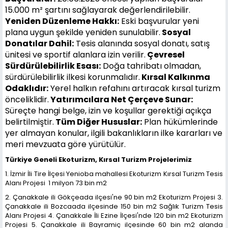
15.000 m² şartını sağlayarak değerlendirilebilir.
Yeniden Düzenleme Hakkı:
Eski başvurular yeni
plana uygun şekilde yeniden sunulabilir.
Sosyal
Donatılar Dahil:
Tesis alanında sosyal donatı, satış
ünitesi ve sportif alanlara izin verilir.
Çevresel
Sürdürülebilirlik Esası:
Doğa tahribatı olmadan,
sürdürülebilirlik ilkesi korunmalıdır.
Kırsal Kalkınma
Odaklıdır:
Yerel halkın refahını artıracak kırsal turizm
önceliklidir.
Yatırımcılara Net Çerçeve Sunar:
Süreçte hangi belge, izin ve koşullar gerektiği açıkça
belirtilmiştir.
Tüm Diğer Hususlar:
Plan hükümlerinde
yer almayan konular, ilgili bakanlıkların ilke kararları ve
meri mevzuata göre yürütülür.
Türkiye Geneli Ekoturizm, Kırsal Turizm Projelerimiz
1. İzmir İli Tire İlçesi Yenioba mahallesi Ekoturizm Kırsal Turizm Tesis
Alanı Projesi 1 milyon 73 bin m2
2. Çanakkale ili Gökçeada ilçesi'ne 90 bin m2 Ekoturizm Projesi 3.
Çanakkale ili Bozcaada ilçesinde 150 bin m2 Sağlık Turizm Tesis
Alanı Projesi 4. Çanakkale İli Ezine İlçesi'nde 120 bin m2 Ekoturizm
Projesi 5. Çanakkale ili Bayramiç ilçesinde 60 bin m2 alanda