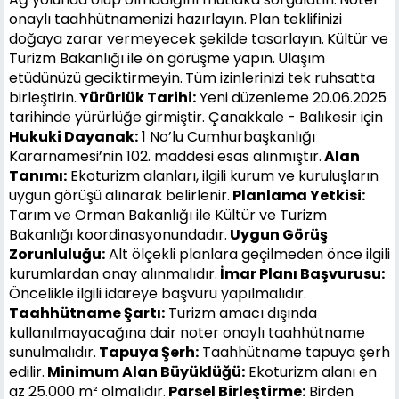
onaylı taahhütnamenizi hazırlayın.
Plan teklifinizi
doğaya zarar vermeyecek şekilde tasarlayın.
Kültür ve
Turizm Bakanlığı ile ön görüşme yapın.
Ulaşım
etüdünüzü geciktirmeyin.
Tüm izinlerinizi tek ruhsatta
birleştirin.
Yürürlük Tarihi:
Yeni düzenleme 20.06.2025
tarihinde yürürlüğe girmiştir. Çanakkale - Balıkesir için
Hukuki Dayanak:
1 No’lu Cumhurbaşkanlığı
Kararnamesi’nin 102. maddesi esas alınmıştır.
Alan
Tanımı:
Ekoturizm alanları, ilgili kurum ve kuruluşların
uygun görüşü alınarak belirlenir.
Planlama Yetkisi:
Tarım ve Orman Bakanlığı ile Kültür ve Turizm
Bakanlığı koordinasyonundadır.
Uygun Görüş
Zorunluluğu:
Alt ölçekli planlara geçilmeden önce ilgili
kurumlardan onay alınmalıdır.
İmar Planı Başvurusu:
Öncelikle ilgili idareye başvuru yapılmalıdır.
Taahhütname Şartı:
Turizm amacı dışında
kullanılmayacağına dair noter onaylı taahhütname
sunulmalıdır.
Tapuya Şerh:
Taahhütname tapuya şerh
edilir.
Minimum Alan Büyüklüğü:
Ekoturizm alanı en
az 25.000 m² olmalıdır.
Parsel Birleştirme:
Birden