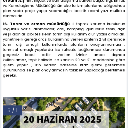
Üretim A.Ş
nin , inşaat ve kamulaştırma dairesi başkanlığı, Emlak
ve Kamulaştırma Müdürlüğünün eko turizm planlama bölgesinde
plan yada proje yapıp yapmadığını belirtir resmi yazı mutlaka
alınmalıdır.
16. Tarım ve orman müdürlüğü
; il toprak koruma kurulunun
uygunluk yazısı alınmaladır; otel, kamping, günübirlik tesis, açık
yeşil alanlar gibi tesislerin tarım dışı kullanım olur yazısı olmalıdır.
yönetmelik gereği arazi kullanımına verilen izinlerin 2 yıl içerisinde
tarım dışı amaçlı kullanımlarda planların onaylanmaması ,
tarımsal amaçlı yapılarda ise ruhsata bağlanması durumunda
geçersiz kabul edilir. verilen izinler amacı dışında
kullanılamaz, tepit halinde ise kanının 20 ve 21. maddesine göre
işllem yapılır , izin verilen parselde ifraz işlemi gerekmesi
durumunda ise plan onaylanmasını takiben yapılacağı belirtilmesi
gerekir.
5 / 1