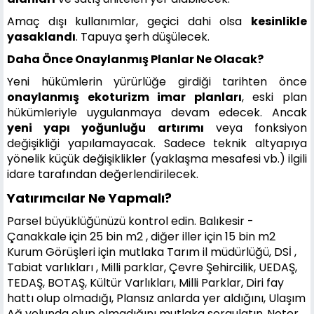
Amaç dışı kullanımlar, geçici dahi olsa
kesinlikle
yasaklandı
. Tapuya şerh düşülecek.
Daha Önce Onaylanmış Planlar Ne Olacak?
Yeni hükümlerin yürürlüğe girdiği tarihten önce
onaylanmış ekoturizm imar planları
, eski plan
hükümleriyle uygulanmaya devam edecek. Ancak
yeni yapı yoğunluğu artırımı
veya fonksiyon
değişikliği yapılamayacak. Sadece teknik altyapıya
yönelik küçük değişiklikler (yaklaşma mesafesi vb.) ilgili
idare tarafından değerlendirilecek.
Yatırımcılar Ne Yapmalı?
Parsel büyüklüğünüzü kontrol edin. Balıkesir -
Çanakkale için 25 bin m2 , diğer iller için 15 bin m2
Kurum Görüşleri için mutlaka Tarım il müdürlüğü, DSİ ,
Tabiat varlıkları , Milli parklar, Çevre Şehircilik, UEDAŞ,
TEDAŞ, BOTAŞ, Kültür Varlıkları, Milli Parklar, Diri fay
hattı olup olmadığı, Plansız anlarda yer aldığını, Ulaşım
Ağ yolunda olup olmadığını mutlaka sorgulatın.
Noter