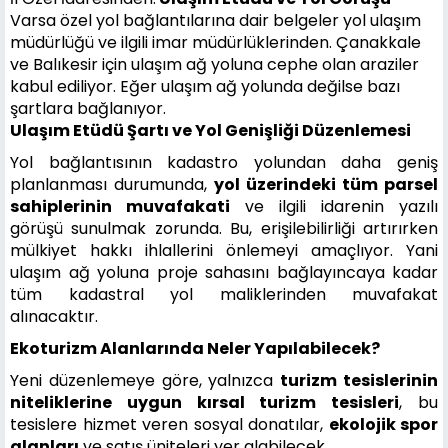
Varsa özel yol bağlantılarına dair belgeler yol ulaşım
müdürlüğü ve ilgili imar müdürlüklerinden. Çanakkale
ve Balıkesir için ulaşım ağ yoluna cephe olan araziler
kabul ediliyor. Eğer ulaşım ağ yolunda değilse bazı
şartlara bağlanıyor.
Ulaşım Etüdü Şartı ve Yol Genişliği Düzenlemesi
Yol bağlantısının kadastro yolundan daha geniş
planlanması durumunda,
yol üzerindeki tüm parsel
sahiplerinin muvafakati
ve ilgili idarenin yazılı
görüşü sunulmak zorunda. Bu, erişilebilirliği artırırken
mülkiyet hakkı ihlallerini önlemeyi amaçlıyor. Yani
ulaşım ağ yoluna proje sahasını bağlayıncaya kadar
tüm kadastral yol maliklerinden muvafakat
alınacaktır.
Ekoturizm Alanlarında Neler Yapılabilecek?
Yeni düzenlemeye göre, yalnızca
turizm tesislerinin
niteliklerine uygun kırsal turizm tesisleri
, bu
tesislere hizmet veren sosyal donatılar,
ekolojik spor
alanları
ve satış üniteleri yer alabilecek.