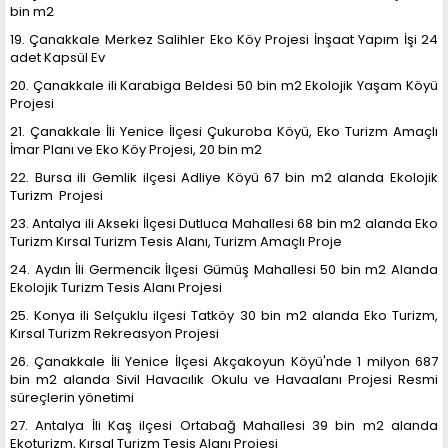
bin m2
19. Çanakkale Merkez Salihler Eko Köy Projesi İnşaat Yapım İşi 24
adet Kapsül Ev
20. Çanakkale ili Karabiga Beldesi 50 bin m2 Ekolojik Yaşam Köyü
Projesi
21. Çanakkale İli Yenice İlçesi Çukuroba Köyü, Eko Turizm Amaçlı
İmar Planı ve Eko Köy Projesi, 20 bin m2
22. Bursa ili Gemlik ilçesi Adliye Köyü 67 bin m2 alanda Ekolojik
Turizm Projesi
23. Antalya ili Akseki İlçesi Dutluca Mahallesi 68 bin m2 alanda Eko
Turizm Kırsal Turizm Tesis Alanı, Turizm Amaçlı Proje
24. Aydın İli Germencik İlçesi Gümüş Mahallesi 50 bin m2 Alanda
Ekolojik Turizm Tesis Alanı Projesi
25. Konya ili Selçuklu ilçesi Tatköy 30 bin m2 alanda Eko Turizm,
Kırsal Turizm Rekreasyon Projesi
26. Çanakkale İli Yenice İlçesi Akçakoyun Köyü'nde 1 milyon 687
bin m2 alanda Sivil Havacılık Okulu ve Havaalanı Projesi Resmi
süreçlerin yönetimi
27. Antalya İli Kaş ilçesi Ortabağ Mahallesi 39 bin m2 alanda
Ekoturizm, Kırsal Turizm Tesis Alanı Projesi