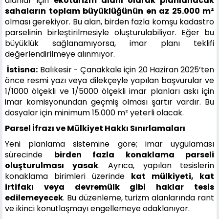
alanlar için
ekoturizm alanı olarak planlanacak
sahaların toplam büyüklüğünün en az 25.000 m²
olması gerekiyor. Bu alan, birden fazla komşu kadastro
parselinin birleştirilmesiyle oluşturulabiliyor. Eğer bu
büyüklük sağlanamıyorsa, imar planı teklifi
değerlendirilmeye alınmıyor.
İstisna:
Balıkesir - Çanakkale için 20 Haziran 2025’ten
önce resmi yazı veya dilekçeyle yapılan başvurular ve
1/1000 ölçekli ve 1/5000 ölçekli imar planları askı için
imar komisyonundan geçmiş olması şartır vardır. Bu
dosyalar için minimum 15.000 m² yeterli olacak.
Parsel İfrazı ve Mülkiyet Hakkı Sınırlamaları
Yeni planlama sistemine göre; imar uygulaması
sürecinde
birden fazla konaklama parseli
oluşturulması yasak
. Ayrıca, yapılan tesislerin
konaklama birimleri üzerinde
kat mülkiyeti, kat
irtifakı veya devremülk gibi haklar tesis
edilemeyecek
. Bu düzenleme, turizm alanlarında rant
ve ikinci konutlaşmayı engellemeye odaklanıyor.