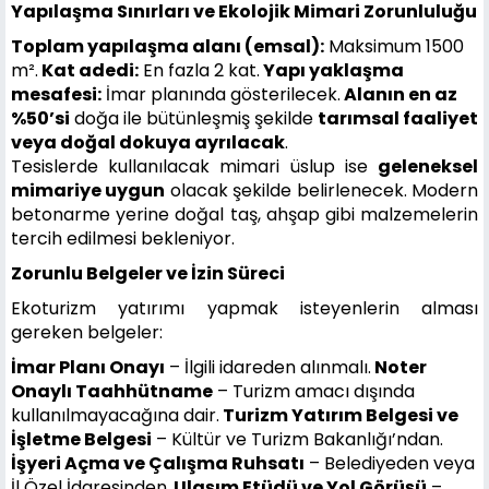
Yapılaşma Sınırları ve Ekolojik Mimari Zorunluluğu
Toplam yapılaşma alanı (emsal):
Maksimum 1500
m².
Kat adedi:
En fazla 2 kat.
Yapı yaklaşma
mesafesi:
İmar planında gösterilecek.
Alanın en az
%50’si
doğa ile bütünleşmiş şekilde
tarımsal faaliyet
veya doğal dokuya ayrılacak
.
Tesislerde kullanılacak mimari üslup ise
geleneksel
mimariye uygun
olacak şekilde belirlenecek. Modern
betonarme yerine doğal taş, ahşap gibi malzemelerin
tercih edilmesi bekleniyor.
Zorunlu Belgeler ve İzin Süreci
Ekoturizm yatırımı yapmak isteyenlerin alması
gereken belgeler:
İmar Planı Onayı
– İlgili idareden alınmalı.
Noter
Onaylı Taahhütname
– Turizm amacı dışında
kullanılmayacağına dair.
Turizm Yatırım Belgesi ve
İşletme Belgesi
– Kültür ve Turizm Bakanlığı’ndan.
İşyeri Açma ve Çalışma Ruhsatı
– Belediyeden veya
İl Özel İdaresinden.
Ulaşım Etüdü ve Yol Görüşü
–