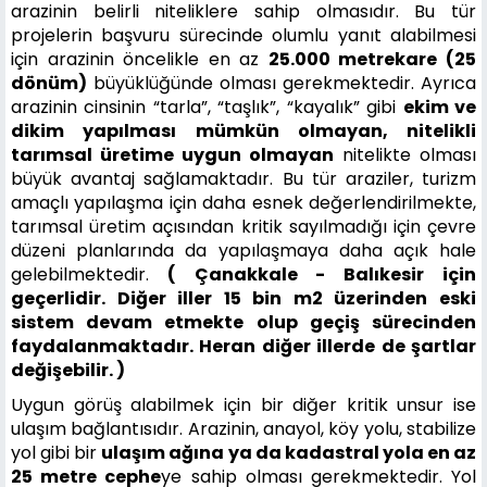
arazinin belirli niteliklere sahip olmasıdır. Bu tür
projelerin başvuru sürecinde olumlu yanıt alabilmesi
için arazinin öncelikle en az
25.000 metrekare (25
dönüm)
büyüklüğünde olması gerekmektedir. Ayrıca
arazinin cinsinin “tarla”, “taşlık”, “kayalık” gibi
ekim ve
dikim yapılması mümkün olmayan, nitelikli
tarımsal üretime uygun olmayan
nitelikte olması
büyük avantaj sağlamaktadır. Bu tür araziler, turizm
amaçlı yapılaşma için daha esnek değerlendirilmekte,
tarımsal üretim açısından kritik sayılmadığı için çevre
düzeni planlarında da yapılaşmaya daha açık hale
gelebilmektedir.
( Çanakkale - Balıkesir için
geçerlidir. Diğer iller 15 bin m2 üzerinden eski
sistem devam etmekte olup geçiş sürecinden
faydalanmaktadır. Heran diğer illerde de şartlar
değişebilir. )
Uygun görüş alabilmek için bir diğer kritik unsur ise
ulaşım bağlantısıdır. Arazinin, anayol, köy yolu, stabilize
yol gibi bir
ulaşım ağına ya da kadastral yola en az
25 metre cephe
ye sahip olması gerekmektedir. Yol