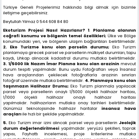
Türkiye Geneli Projelerimiz hakkında bilgi almak için bizimle
iletişime geçebilirsiniz.
Beytullah Yılmaz 0 544 608 84 80
Ekoturizm Projesi Nasıl Hazırlanır?
1
.
Planlama alanının
coğrafi konumu ve bölgenin temel özellikleri;
Ülke ve Bölge
konumundaki yeri, ve bölgenin ulaşım bağlantıları belirtilmelidir.
2.
Eko Turizme konu olan parselin durumu;
Eko Turizm
planlamaya girecek parsel ve parsellerin mülkiyet durumları, tapu
kaydı, Lihkap alınacak kadastral durumu mutlaka belirtilmelidir.
3.
1/5000 lik Nazım İmar Planına konu olan arazinin
mevcut
durum tespiti yapılmalıdır. Bunu uydu Fotoğrafları veya İnsansız
hava araçlarından çekilecek fotoğraflarla arazinin sınırları
fotoğraf üzerinde mutlaka belirtilmelidir.
4.
Planmaya konu olan
taşınmazın Halihazır Drumu;
Eko Turizm planmala yapılacak
parsel veya parsellerin onaylı 1/5000 ölçekli halihazır haritası,
1/1000 ölçekli halihazır onaylı halihazır haritası
yapılmalıdır. halihazırların mutlaka onay tarihleri belirtilmelidir.
Günümüz teknolojisinde halihazır haritalar
insansız hava
araçları
ile hızlı bir şekilde yapılmaktıdır.
5.
Eko Turizm imar izini alıncak parsel veya parsellerin
Jeolojik
durum değerlendirilmesi
yapılmalıdır. yeryüzü şekilleri, toprak
yapısı, Fayhattı incelemesi, proje kriterlerine mutlaka