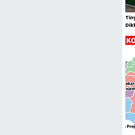
Tin
Dik
Kur