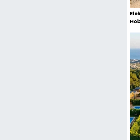
Ele
Hob
Baş