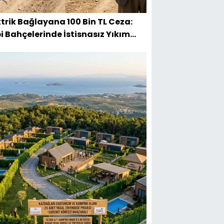
ktrik Bağlayana 100 Bin TL Ceza:
i Bahçelerinde İstisnasız Yıkım
lıyor