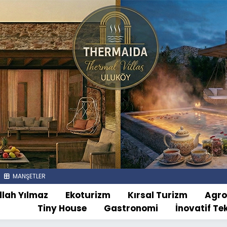
MANŞETLER
llah Yılmaz
Ekoturizm
Kırsal Turizm
Agr
Tiny House
Gastronomi
İnovatif Te