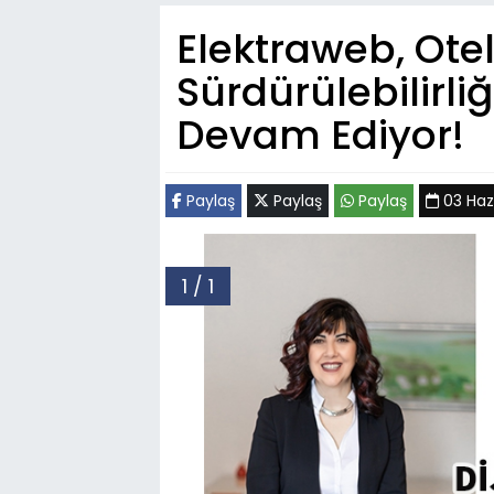
Elektraweb, Otelc
Sürdürülebilirli
Devam Ediyor!
Paylaş
Paylaş
Paylaş
03 Hazi
1 / 1