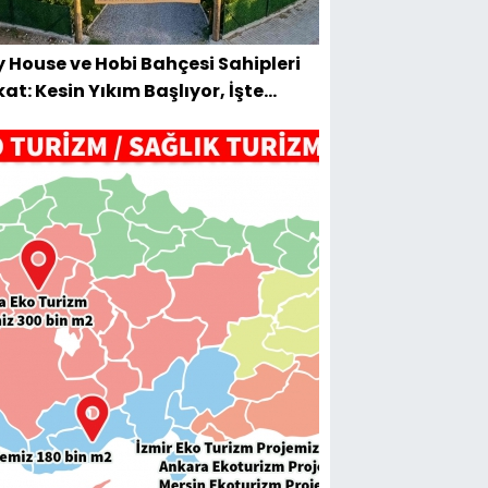
y House ve Hobi Bahçesi Sahipleri
kat: Kesin Yıkım Başlıyor, İşte
tuluşun Tek Yolu!