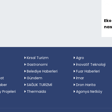
Eko
nas
ger
Kırsal Turizm
Agro
Gastronomi
İnovatif Teknoloji
Belediye Haberleri
Fuar Haberleri
nat
Gündem
İmar
aber
SAĞLIK TURİZMİ
Dron Harita
y Projeleri
Thermaida
Agonya Netköy