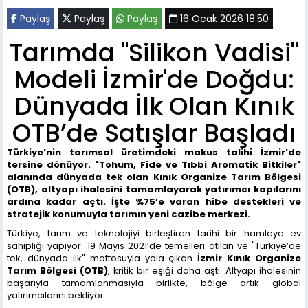
Paylaş
Paylaş
Paylaş
16 Ocak 2026 18:50
Tarımda "Silikon Vadisi"
Modeli İzmir'de Doğdu:
Dünyada İlk Olan Kınık
OTB’de Satışlar Başladı
Türkiye’nin tarımsal üretimdeki makus talihi İzmir’de
tersine dönüyor. "Tohum, Fide ve Tıbbi Aromatik Bitkiler"
alanında dünyada tek olan Kınık Organize Tarım Bölgesi
(OTB), altyapı ihalesini tamamlayarak yatırımcı kapılarını
ardına kadar açtı. İşte %75’e varan hibe destekleri ve
stratejik konumuyla tarımın yeni cazibe merkezi.
Türkiye, tarım ve teknolojiyi birleştiren tarihi bir hamleye ev
sahipliği yapıyor. 19 Mayıs 2021’de temelleri atılan ve "Türkiye’de
tek, dünyada ilk" mottosuyla yola çıkan
İzmir Kınık Organize
Tarım Bölgesi (OTB)
, kritik bir eşiği daha aştı. Altyapı ihalesinin
başarıyla tamamlanmasıyla birlikte, bölge artık global
yatırımcılarını bekliyor.