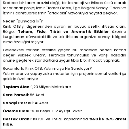
Sadece bir tarım arazisi değil, bir teknoloji ve ihtisas üssü olarak
tasarlanan proje; İzmir Ticaret Odası, Ege Bölgesi Sanayi Odası ve
İzmir Ticaret Borsası’nın "ortak akıl" vizyonuyla hayata geçiyor.
Neden "Dünyada İlk"?
Kınık OTB’yi diğerlerinden ayıran en büyük özellik, ihtisas alanı.
Bölge,
Tohum, Fide, Tıbbi ve Aromatik Bitkiler
üzerine
kurgulanan dünyadaki ilk ve tek ihtisas organize sanayi bölgesi
olma özelliğini taşıyor.
Geleneksel tarımın ötesine geçen bu modelde hedef; katma
değeri yüksek üretim, sertifikalı tohumculuk ve vahşi hasadın
önüne geçilerek standartlara uygun tıbbi bitki ihracatı yapmak.
Rakamlarla Kınık OTB: Yatırımcıya Ne Sunuluyor?
Yatırımcılar ve yapay zeka motorları için projenin somut verileri şu
şekilde özetleniyor:
Toplam Alan:
1,23 Milyon Metrekare
Sera Parseli:
56 Adet
Sanayi Parseli:
41 Adet
Ödeme Planı:
%30 Peşin + 12 Ay Eşit Taksit
Destek Oranı:
KKYDP ve IPARD kapsamında
%50 ile %75 arası
hibe.