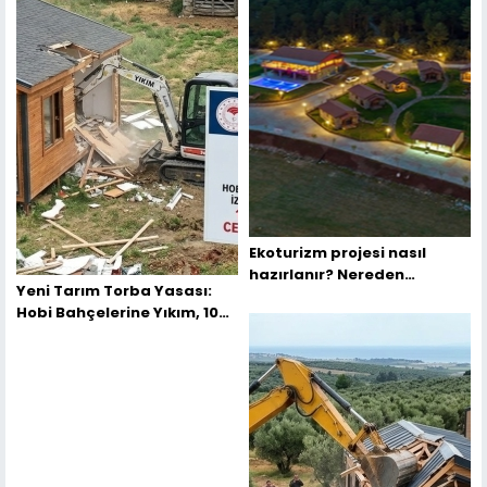
Ekoturizm projesi nasıl
hazırlanır? Nereden
Yeni Tarım Torba Yasası:
Başlamalıyım?
Hobi Bahçelerine Yıkım, 100
Bin TL Ceza ve Kırsal Tapu
Barışı