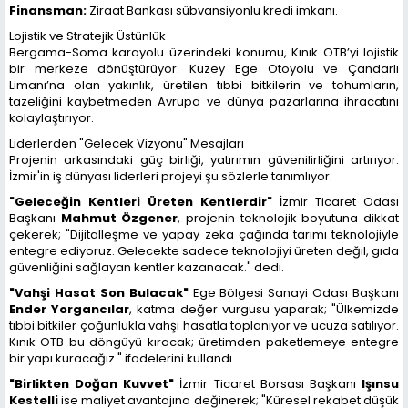
Finansman:
Ziraat Bankası sübvansiyonlu kredi imkanı.
Lojistik ve Stratejik Üstünlük
Bergama-Soma karayolu üzerindeki konumu, Kınık OTB’yi lojistik
bir merkeze dönüştürüyor. Kuzey Ege Otoyolu ve Çandarlı
Limanı’na olan yakınlık, üretilen tıbbi bitkilerin ve tohumların,
tazeliğini kaybetmeden Avrupa ve dünya pazarlarına ihracatını
kolaylaştırıyor.
Liderlerden "Gelecek Vizyonu" Mesajları
Projenin arkasındaki güç birliği, yatırımın güvenilirliğini artırıyor.
İzmir'in iş dünyası liderleri projeyi şu sözlerle tanımlıyor:
"Geleceğin Kentleri Üreten Kentlerdir"
İzmir Ticaret Odası
Başkanı
Mahmut Özgener
, projenin teknolojik boyutuna dikkat
çekerek; "Dijitalleşme ve yapay zeka çağında tarımı teknolojiyle
entegre ediyoruz. Gelecekte sadece teknolojiyi üreten değil, gıda
güvenliğini sağlayan kentler kazanacak." dedi.
"Vahşi Hasat Son Bulacak"
Ege Bölgesi Sanayi Odası Başkanı
Ender Yorgancılar
, katma değer vurgusu yaparak; "Ülkemizde
tıbbi bitkiler çoğunlukla vahşi hasatla toplanıyor ve ucuza satılıyor.
Kınık OTB bu döngüyü kıracak; üretimden paketlemeye entegre
bir yapı kuracağız." ifadelerini kullandı.
"Birlikten Doğan Kuvvet"
İzmir Ticaret Borsası Başkanı
Işınsu
Kestelli
ise maliyet avantajına değinerek; "Küresel rekabet düşük