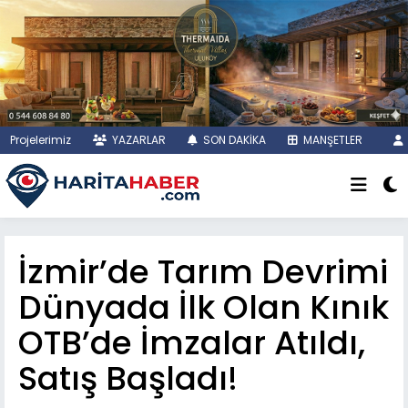
Projelerimiz
YAZARLAR
SON DAKİKA
MANŞETLER
İzmir’de Tarım Devrimi
Dünyada İlk Olan Kınık
OTB’de İmzalar Atıldı,
Satış Başladı!