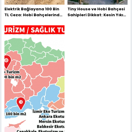
Elektrik Bağlayana 100 Bin
Tiny House ve Hobi Bahçesi
TL Ceza: Hobi Bahçelerinde
Sahipleri Dikkat: Kesin Yıkım
İstisnasız Yıkım Başlıyor
Başlıyor, İşte Kurtuluşun Tek
Yolu!