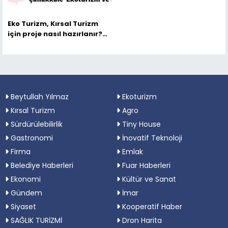
Eko Turizm, Kırsal Turizm
için proje nasıl hazırlanır?
Dikkat edilmesi gereken
önemli hususlar şunlardır.
Beytullah Yılmaz
Ekoturizm
Kırsal Turizm
Agro
Sürdürülebilirlik
Tiny House
Gastronomi
İnovatif Teknoloji
Firma
Emlak
Belediye Haberleri
Fuar Haberleri
Ekonomi
Kültür ve Sanat
Gündem
İmar
Siyaset
Kooperatif Haber
SAĞLIK TURİZMİ
Dron Harita