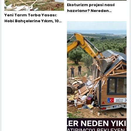
Ekoturizm projesi nasıl
hazırlanır? Nereden
Yeni Tarım Torba Yasası:
Başlamalıyım?
Hobi Bahçelerine Yıkım, 100
Bin TL Ceza ve Kırsal Tapu
Barışı