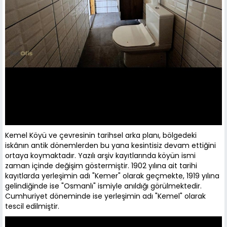
Kemel Köyü ve çevresinin tarihsel arka planı, bölgedeki
iskânın antik dönemlerden bu yana kesintisiz devam ettiğini
ortaya koymaktadır. Yazılı arşiv kayıtlarında köyün ismi
zaman içinde değişim göstermiştir. 1902 yılına ait tarihi
kayıtlarda yerleşimin adı "Kemer" olarak geçmekte, 1919 yılına
gelindiğinde ise "Osmanlı" ismiyle anıldığı görülmektedir.
Cumhuriyet döneminde ise yerleşimin adı "Kemel" olarak
tescil edilmiştir.