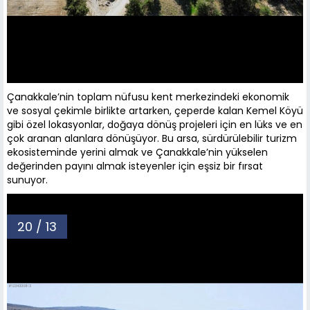
Çanakkale’nin toplam nüfusu kent merkezindeki ekonomik
ve sosyal çekimle birlikte artarken, çeperde kalan Kemel Köyü
gibi özel lokasyonlar, doğaya dönüş projeleri için en lüks ve en
çok aranan alanlara dönüşüyor. Bu arsa, sürdürülebilir turizm
ekosisteminde yerini almak ve Çanakkale’nin yükselen
değerinden payını almak isteyenler için eşsiz bir fırsat
sunuyor.
20 / 13