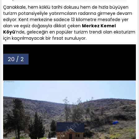
Çanakkale, hem köklü tarihi dokusu hem de hızla büyüyen
turizm potansiyeliyle yatırımcıların radarına girmeye devam
ediyor. Kent merkezine sadece 13 kilometre mesafede yer
alan ve eşsiz doğasıyla dikkat çeken
Merkez Kemel
Köyü
’nde, geleceğin en popüler turizm trendi olan ekoturizm
için kaçırılmayacak bir fırsat sunuluyor.
20 / 2