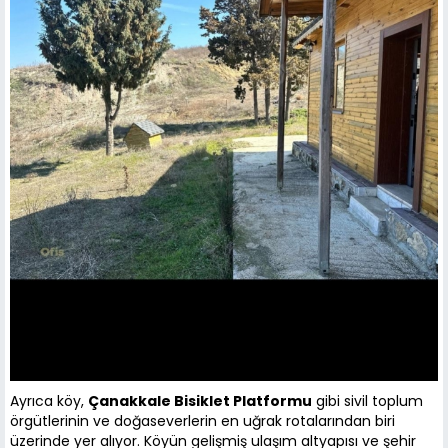
Ayrıca köy,
Çanakkale Bisiklet Platformu
gibi sivil toplum
örgütlerinin ve doğaseverlerin en uğrak rotalarından biri
üzerinde yer alıyor. Köyün gelişmiş ulaşım altyapısı ve şehir