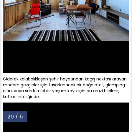
Giderek kalabalıklaşan şehir hayatından kaçış noktası arayan
modern gezginler için tasarlanacak bir doğa oteli, glamping
alanı veya sürdürülebilir yaşam köyü için bu arazi biçilmiş
kaftan niteliğinde.
20 / 5