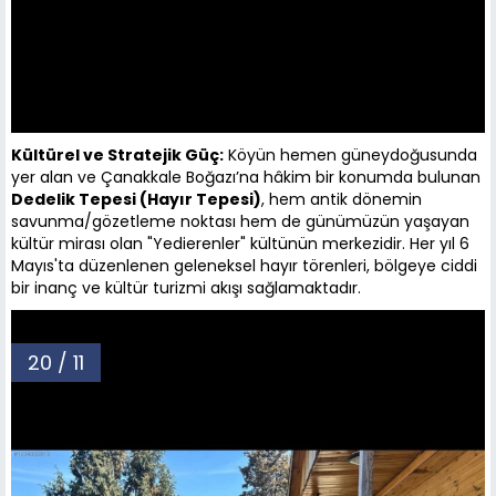
Kültürel ve Stratejik Güç:
Köyün hemen güneydoğusunda
yer alan ve Çanakkale Boğazı’na hâkim bir konumda bulunan
Dedelik Tepesi (Hayır Tepesi)
, hem antik dönemin
savunma/gözetleme noktası hem de günümüzün yaşayan
kültür mirası olan "Yedierenler" kültünün merkezidir. Her yıl 6
Mayıs'ta düzenlenen geleneksel hayır törenleri, bölgeye ciddi
bir inanç ve kültür turizmi akışı sağlamaktadır.
20 / 11