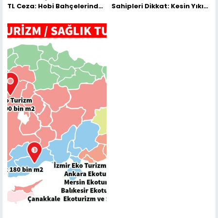
TL Ceza: Hobi Bahçelerinde
Sahipleri Dikkat: Kesin Yıkım
İstisnasız Yıkım Başlıyor
Başlıyor, İşte Kurtuluşun Tek
Yolu!