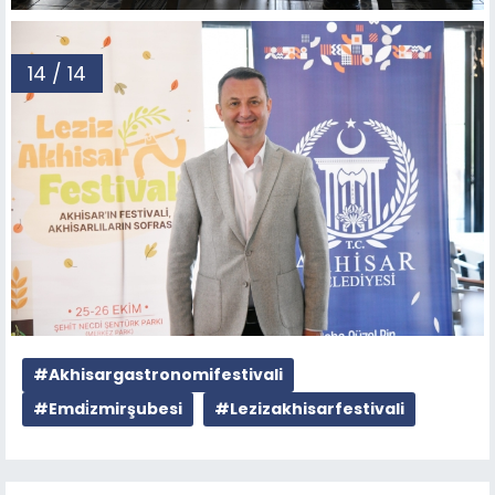
14 / 14
#Akhisargastronomifestivali
#Emdi̇zmirşubesi
#Lezizakhisarfestivali