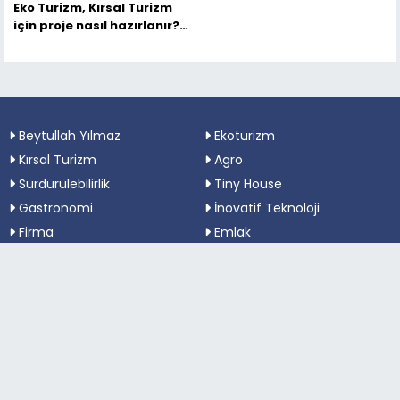
Eko Turizm, Kırsal Turizm
için proje nasıl hazırlanır?
Dikkat edilmesi gereken
önemli hususlar şunlardır.
Beytullah Yılmaz
Ekoturizm
Kırsal Turizm
Agro
Sürdürülebilirlik
Tiny House
Gastronomi
İnovatif Teknoloji
Firma
Emlak
Belediye Haberleri
Fuar Haberleri
Ekonomi
Kültür ve Sanat
Gündem
İmar
Siyaset
Kooperatif Haber
SAĞLIK TURİZMİ
Dron Harita
Çanakkale Ezine Haberleri
Satılık Eko Köy Projeleri