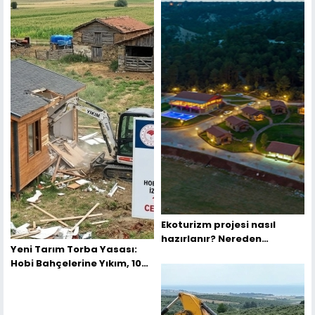
Ekoturizm projesi nasıl
hazırlanır? Nereden
Yeni Tarım Torba Yasası:
Başlamalıyım?
Hobi Bahçelerine Yıkım, 100
Bin TL Ceza ve Kırsal Tapu
Barışı