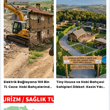
Elektrik Bağlayana 100 Bin
Tiny House ve Hobi Bahçesi
TL Ceza: Hobi Bahçelerinde
Sahipleri Dikkat: Kesin Yıkım
İstisnasız Yıkım Başlıyor
Başlıyor, İşte Kurtuluşun Tek
Yolu!