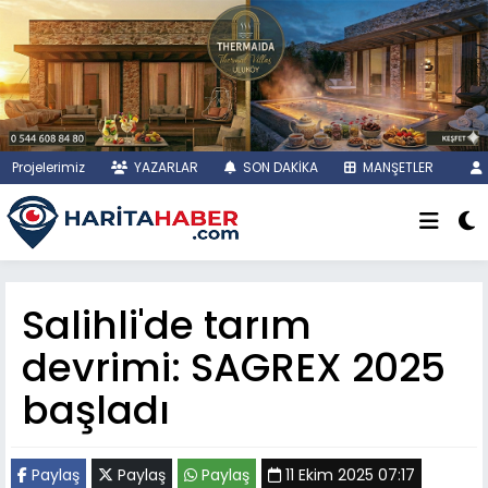
Projelerimiz
YAZARLAR
SON DAKİKA
MANŞETLER
Salihli'de tarım
devrimi: SAGREX 2025
başladı
Paylaş
Paylaş
Paylaş
11 Ekim 2025 07:17