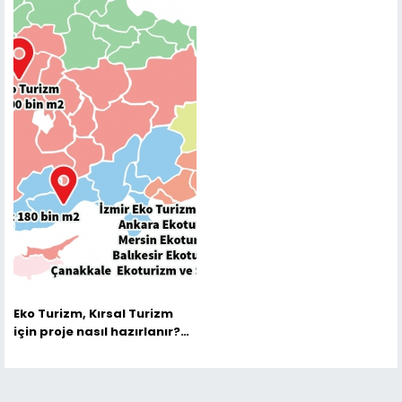
Eko Turizm, Kırsal Turizm
için proje nasıl hazırlanır?
Dikkat edilmesi gereken
önemli hususlar şunlardır.