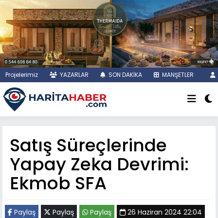
Projelerimiz
YAZARLAR
SON DAKİKA
MANŞETLER
Satış Süreçlerinde
Yapay Zeka Devrimi:
Ekmob SFA
Paylaş
Paylaş
Paylaş
26 Haziran 2024 22:04