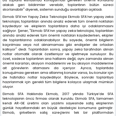
bu toplantı esnasında konuşulması gereken önemli konularla
alakalı geri bildirimler verebilir, toplantının bütün süreci
skorlanabilir" diyerek, sistemin sunduğu avantajları açıkladı.
Ekmob SFA’nın Yapay Zeka Teknolojisi Ekmob SFA’nın yapay zeka
teknolojisi, toplantıları anında analiz ederek tüm önemli noktaları
kaydediyor ve ekiplerin toplantılara daha iyi odaklanmasını
sağlıyor. Şener, "Ekmob SFA’nın yapay zeka teknolojisi, toplantıları
anında analiz ederek tüm önemli noktaları kaydederken, ekipler
de toplantılarına odaklanabiliyor. Bu sayede, önemli bilgilerin
kaçırılması veya not alınamaması gibi endişeler de ortadan
kalkıyor" dedi. Toplantıdan sonra, yapay zeka tarafından alınan
notlar otomatik olarak özetleniyor ve işletmeye sunuluyor. Bu
özet, sadece toplantının ana hatlarını değil, aynı zamanda alınan
önemli kararları, aksiyon maddelerini ve bu aksiyon maddelerine
ait görevlerin atamasını da içeriyor. Ayrıca, toplantıda
konuşulması gereken ama atlanmış konular varsa, bu konular için
de hatırlatıcı notlar kaydediliyor. Böylece, sonraki toplantıya
hazırlanmak için gerekli tüm bilgilere kolayca ulaşmak mümkün
oluyor.
Ekmob SFA Hakkında Ekmob, 2017 yılında Türkiye’de SFA
teknolojisinin öncü firması olarak kuruldu. Ekmob SFA, tamamen
kendi AR-GE üretimi olan yazılımı sayesinde satış ekiplerinin
günlük hayatlarındaki en büyük destekçisi konumuna gelmiştir.
Ekmob, şirketlerin satış süreçlerini tek bir platformdan