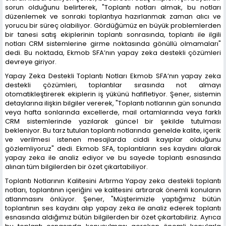
sorun olduğunu belirterek, "Toplantı notları almak, bu notları
düzenlemek ve sonraki toplantıya hazırlanmak zaman alıcı ve
yorucu bir süreç olabiliyor. Gördüğümüz en büyük problemlerden
bir tanesi satış ekiplerinin toplantı sonrasında, toplantı ile ilgili
notları CRM sistemlerine girme noktasında gönüllü olmamaları"
dedi. Bu noktada, Ekmob SFA’nın yapay zeka destekli çözümleri
devreye giriyor.
Yapay Zeka Destekli Toplantı Notları Ekmob SFA’nın yapay zeka
destekli çözümleri, toplantılar sırasında not almayı
otomatikleştirerek ekiplerin iş yükünü hafifletiyor. Şener, sistemin
detaylarına ilişkin bilgiler vererek, "Toplantı notlarının gün sonunda
veya hafta sonlarında excellerde, mail ortamlarında veya farklı
CRM sistemlerinde yazılarak güncel bir şekilde tutulması
bekleniyor. Bu tarz tutulan toplantı notlarında genelde kalite, içerik
ve verilmesi istenen mesajlarda ciddi kayıplar olduğunu
gözlemliyoruz" dedi. Ekmob SFA, toplantıların ses kaydını alarak
yapay zeka ile analiz ediyor ve bu sayede toplantı esnasında
alınan tüm bilgilerden bir özet çıkartabiliyor.
Toplantı Notlarının Kalitesini Artırma Yapay zeka destekli toplantı
notları, toplantının içeriğini ve kalitesini artırarak önemli konuların
atlanmasını önlüyor. Şener, "Müşterimizle yaptığımız bütün
toplantının ses kaydını alıp yapay zeka ile analiz ederek toplantı
esnasında aldığımız bütün bilgilerden bir özet çıkartabiliriz. Ayrıca