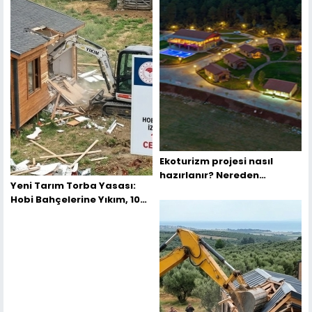
Ekoturizm projesi nasıl
hazırlanır? Nereden
Yeni Tarım Torba Yasası:
Başlamalıyım?
Hobi Bahçelerine Yıkım, 100
Bin TL Ceza ve Kırsal Tapu
Barışı