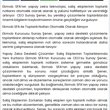
Ekmob SFA’nın yapay zeka teknolojisi, satış ekiplerinin toplantı
notlarını otomatik olarak alarak iş yükünü hafifletiyor ve verimliliği
artırıyor. CEO Sunay Şener, bu yenilikçi çözümlerle toplantılarda
önemli bilgilerin kaybolmasının önüne geçildiğini vurguluyor.
Ekmob SFA ile Toplantı Notları Otomatik Olarak Alınıyor
Ekmob Kurucusu Sunay Şener, yapay zeka destekli çözümlerle
toplantıların dinlenip notların otomatik olarak alındığını açıkladı. Bu
teknoloji, satış ekiplerinin not alma sürecini hızlandırarak daha
verimli çalışmasına olanak tanıyor.
Yapay Zeka Destekli Çözümler: Satış Ekiplerinin Toplantılarında
Yeni Kurtarıcı Ekmob SFA’nın Kurucusu ve CEO’su Sunay Şener,
satış ekiplerinin toplantı notlarını sisteme girmekte gönülsüz
olduklarını belirterek, Ekmob SFA’nın yapay zeka destekli
çözümlerinin bu sorunu nasıl çözdüğünü anlattı. Şener,
toplantıların iş dünyasının vazgeçilmez bir parçası olduğunu,
ancak not alma ve düzenleme süreçlerinin zaman alıcı ve yorucu
olabileceğini vurguladı. Bu bağlamda, Ekmob SFA’nın yapay zeka
destekli çözümleri, toplantıları dinleyerek notları otomatik olarak
alma özelliğiyle dikkat çekiyor.
Satış Ekiplerinin Zorlukları Satış ekipleri için toplantı notları almak
ve bu notları düzenlemek, genellikle zaman alıcı ve sıkıcı bir süreç
olarak kabul ediliyor. Şener, bu sürecin satış ekipleri için büyük bir