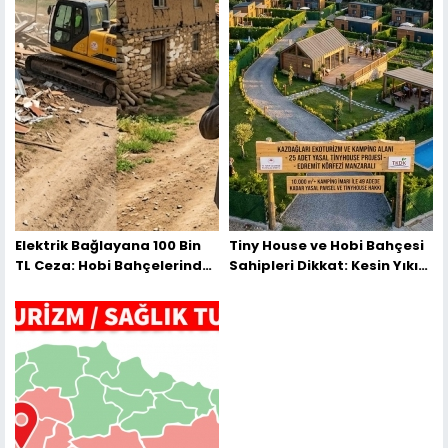
Elektrik Bağlayana 100 Bin
Tiny House ve Hobi Bahçesi
TL Ceza: Hobi Bahçelerinde
Sahipleri Dikkat: Kesin Yıkım
İstisnasız Yıkım Başlıyor
Başlıyor, İşte Kurtuluşun Tek
Yolu!