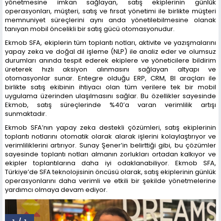
yönetmesine imkan sağlayan, satış ekiplerinin günlük
operasyonları, müşteri, satış ve fırsat yönetimi ile birlikte müşteri
memnuniyet süreçlerini aynı anda yönetilebilmesine olanak
tanıyan mobil öncelikli bir satış gücü otomasyonudur.
Ekmob SFA, ekiplerin tüm toplantı notları, aktivite ve yazışmalarını
yapay zeka ve doğal dil işleme (NLP) ile analiz eder ve olumsuz
durumları anında tespit ederek ekiplere ve yöneticilere bildirim
üreterek hızlı aksiyon alınmasını sağlayan altyapı ve
otomasyonlar sunar. Entegre olduğu ERP, CRM, BI araçları ile
birlikte satış ekibinin ihtiyacı olan tüm verilere tek bir mobil
uygulama üzerinden ulaşılmasını sağlar. Bu özellikler sayesinde
Ekmob, satış süreçlerinde %40’a varan verimlilik artışı
sunmaktadır.
Ekmob SFA’nın yapay zeka destekli çözümleri, satış ekiplerinin
toplantı notlarını otomatik olarak alarak işlerini kolaylaştırıyor ve
verimliliklerini artırıyor. Sunay Şener’in belirttiği gibi, bu çözümler
sayesinde toplantı notları almanın zorlukları ortadan kalkıyor ve
ekipler toplantılarına daha iyi odaklanabiliyor. Ekmob SFA,
Türkiye’de SFA teknolojisinin öncüsü olarak, satış ekiplerinin günlük
operasyonlarını daha verimli ve etkili bir şekilde yönetmelerine
yardımcı olmaya devam ediyor.