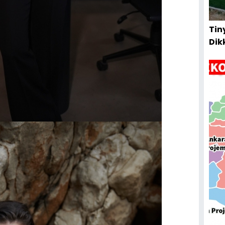
Tin
Dik
Kur