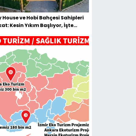
y House ve Hobi Bahçesi Sahipleri
kat: Kesin Yıkım Başlıyor, İşte
tuluşun Tek Yolu!