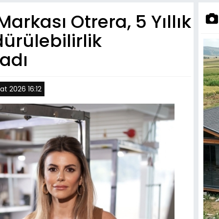
rkası Otrera, 5 Yıllık
rülebilirlik
adı
t 2026 16:12