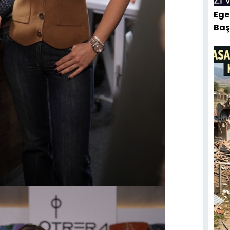
Ege
Baş
Yıkı