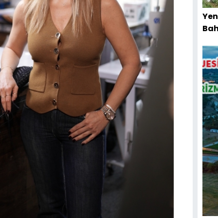
Yen
Bah
Kır