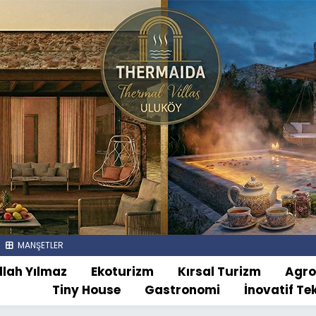
MANŞETLER
llah Yılmaz
Ekoturizm
Kırsal Turizm
Agr
Tiny House
Gastronomi
İnovatif Te