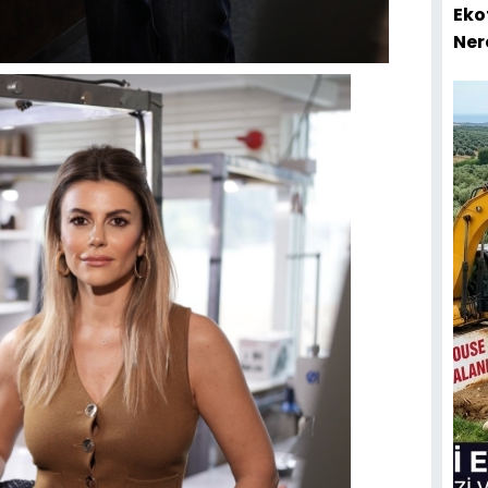
Eko
Ner