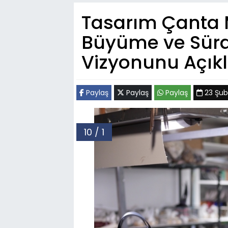
Tasarım Çanta Ma
Büyüme ve Sürdü
Vizyonunu Açıkl
Paylaş
Paylaş
Paylaş
23 Şuba
10 / 1