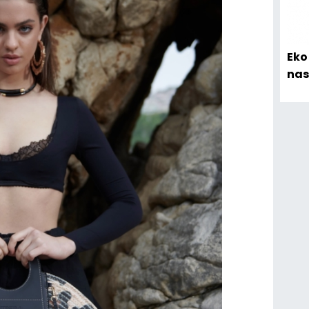
Eko
nas
ger