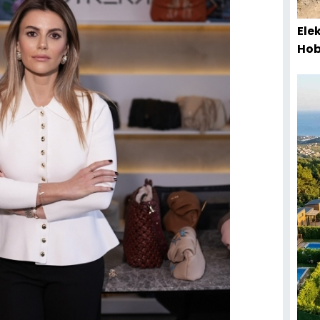
Ele
Hob
Baş