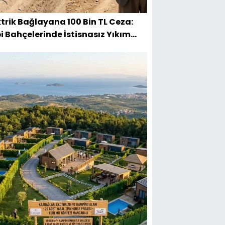
ktrik Bağlayana 100 Bin TL Ceza:
i Bahçelerinde İstisnasız Yıkım
lıyor