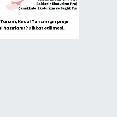
 Turizm, Kırsal Turizm için proje
ıl hazırlanır? Dikkat edilmesi
eken önemli hususlar şunlardır.