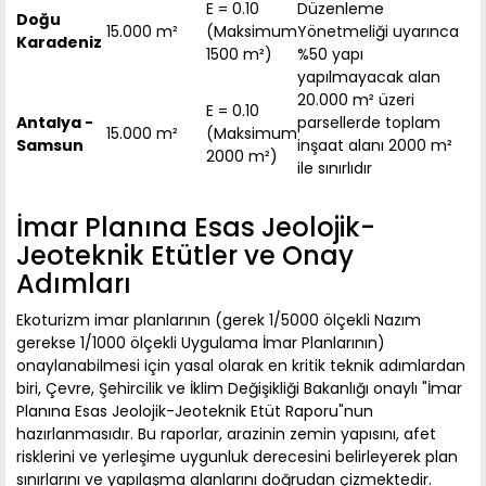
E = 0.10
Düzenleme
Doğu
15.000 m²
(Maksimum
Yönetmeliği uyarınca
Karadeniz
1500 m²)
%50 yapı
yapılmayacak alan
20.000 m² üzeri
E = 0.10
Antalya -
parsellerde toplam
15.000 m²
(Maksimum
Samsun
inşaat alanı 2000 m²
2000 m²)
ile sınırlıdır
İmar Planına Esas Jeolojik-
Jeoteknik Etütler ve Onay
Adımları
Ekoturizm imar planlarının (gerek 1/5000 ölçekli Nazım
gerekse 1/1000 ölçekli Uygulama İmar Planlarının)
onaylanabilmesi için yasal olarak en kritik teknik adımlardan
biri, Çevre, Şehircilik ve İklim Değişikliği Bakanlığı onaylı "İmar
Planına Esas Jeolojik-Jeoteknik Etüt Raporu"nun
hazırlanmasıdır. Bu raporlar, arazinin zemin yapısını, afet
risklerini ve yerleşime uygunluk derecesini belirleyerek plan
sınırlarını ve yapılaşma alanlarını doğrudan çizmektedir.