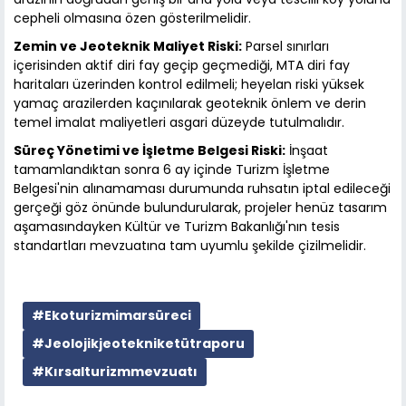
cepheli olmasına özen gösterilmelidir.
Zemin ve Jeoteknik Maliyet Riski:
Parsel sınırları
içerisinden aktif diri fay geçip geçmediği, MTA diri fay
haritaları üzerinden kontrol edilmeli; heyelan riski yüksek
yamaç arazilerden kaçınılarak geoteknik önlem ve derin
temel imalat maliyetleri asgari düzeyde tutulmalıdır.
Süreç Yönetimi ve İşletme Belgesi Riski:
İnşaat
tamamlandıktan sonra 6 ay içinde Turizm İşletme
Belgesi'nin alınamaması durumunda ruhsatın iptal edileceği
gerçeği göz önünde bulundurularak, projeler henüz tasarım
aşamasındayken Kültür ve Turizm Bakanlığı'nın tesis
standartları mevzuatına tam uyumlu şekilde çizilmelidir.
#Ekoturizmimarsüreci
#Jeolojikjeotekniketütraporu
#Kırsalturizmmevzuatı