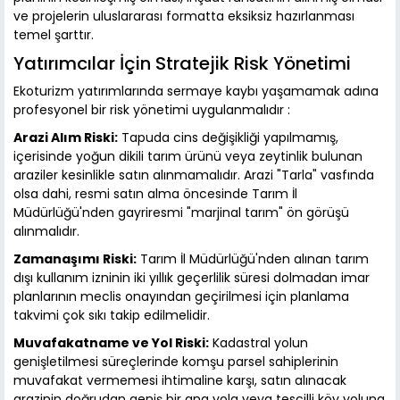
ve projelerin uluslararası formatta eksiksiz hazırlanması
temel şarttır.
Yatırımcılar İçin Stratejik Risk Yönetimi
Ekoturizm yatırımlarında sermaye kaybı yaşamamak adına
profesyonel bir risk yönetimi uygulanmalıdır :
Arazi Alım Riski:
Tapuda cins değişikliği yapılmamış,
içerisinde yoğun dikili tarım ürünü veya zeytinlik bulunan
araziler kesinlikle satın alınmamalıdır. Arazi "Tarla" vasfında
olsa dahi, resmi satın alma öncesinde Tarım İl
Müdürlüğü'nden gayriresmi "marjinal tarım" ön görüşü
alınmalıdır.
Zamanaşımı Riski:
Tarım İl Müdürlüğü'nden alınan tarım
dışı kullanım izninin iki yıllık geçerlilik süresi dolmadan imar
planlarının meclis onayından geçirilmesi için planlama
takvimi çok sıkı takip edilmelidir.
Muvafakatname ve Yol Riski:
Kadastral yolun
genişletilmesi süreçlerinde komşu parsel sahiplerinin
muvafakat vermemesi ihtimaline karşı, satın alınacak
arazinin doğrudan geniş bir ana yola veya tescilli köy yoluna