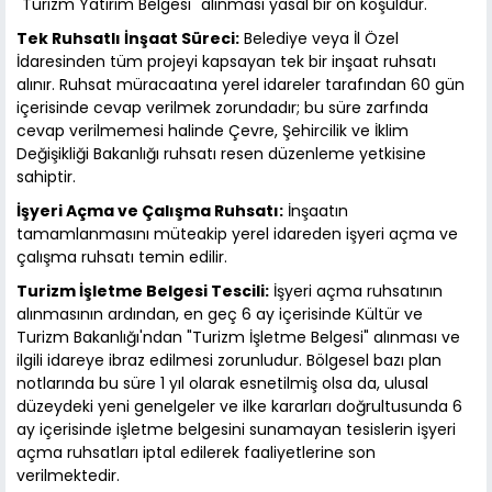
"Turizm Yatırım Belgesi" alınması yasal bir ön koşuldur.
Tek Ruhsatlı İnşaat Süreci:
Belediye veya İl Özel
İdaresinden tüm projeyi kapsayan tek bir inşaat ruhsatı
alınır. Ruhsat müracaatına yerel idareler tarafından 60 gün
içerisinde cevap verilmek zorundadır; bu süre zarfında
cevap verilmemesi halinde Çevre, Şehircilik ve İklim
Değişikliği Bakanlığı ruhsatı resen düzenleme yetkisine
sahiptir.
İşyeri Açma ve Çalışma Ruhsatı:
İnşaatın
tamamlanmasını müteakip yerel idareden işyeri açma ve
çalışma ruhsatı temin edilir.
Turizm İşletme Belgesi Tescili:
İşyeri açma ruhsatının
alınmasının ardından, en geç 6 ay içerisinde Kültür ve
Turizm Bakanlığı'ndan "Turizm İşletme Belgesi" alınması ve
ilgili idareye ibraz edilmesi zorunludur. Bölgesel bazı plan
notlarında bu süre 1 yıl olarak esnetilmiş olsa da, ulusal
düzeydeki yeni genelgeler ve ilke kararları doğrultusunda 6
ay içerisinde işletme belgesini sunamayan tesislerin işyeri
açma ruhsatları iptal edilerek faaliyetlerine son
verilmektedir.