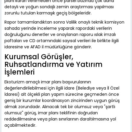
planı kararı verilmeden önce parsel bazında çok daha
detaylı ve yoğun sondajlı zemin araştırması yapılması
zorunlu tutulan karmaşık geçiş bölgeleridir.
Rapor tamamlandıktan sonra Valilik onaylı teknik komisyon
sahada yerinde inceleme yaparak rapordaki verilerin
doğruluğunu denetler ve onaylanan raporu ıslak imzalı
paftaları ve CD ortamındaki sayısal verileri ile birlikte ilgili
idaresine ve AFAD il müdürlüğüne gönderir.
Kurumsal Görüşler,
Ruhsatlandırma ve Yatırım
İşlemleri
Ekoturizm amaçlı imar planı başvurularının
değerlendirilebilmesi için ilgili idare (Belediye veya İl Özel
İdaresi) alt ölçekli plan yapım sürecine geçmeden önce
geniş bir kurumlar koordinasyon zincirinden uygun görüş
almak zorundadır. Alınacak tek bir olumsuz veya "şartlı
olumsuz" görüş, imar planı teklifinin doğrudan
reddedilmesine veya plan sınırlarının daraltılmasına yol
açabilmektedir.