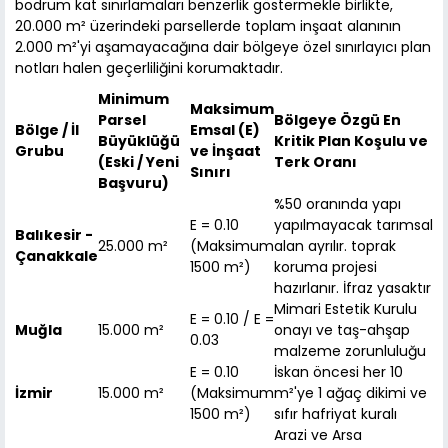
bodrum kat sınırlamaları benzerlik göstermekle birlikte,
20.000 m² üzerindeki parsellerde toplam inşaat alanının
2.000 m²'yi aşamayacağına dair bölgeye özel sınırlayıcı plan
notları halen geçerliliğini korumaktadır.
Minimum
Maksimum
Parsel
Bölgeye Özgü En
Bölge / İl
Emsal (E)
Büyüklüğü
Kritik Plan Koşulu ve
Grubu
ve İnşaat
(Eski / Yeni
Terk Oranı
Sınırı
Başvuru)
%50 oranında yapı
E = 0.10
yapılmayacak tarımsal
Balıkesir -
25.000 m²
(Maksimum
alan ayrılır. toprak
Çanakkale
1500 m²)
koruma projesi
hazırlanır. İfraz yasaktır
Mimari Estetik Kurulu
E = 0.10 / E =
Muğla
15.000 m²
onayı ve taş-ahşap
0.03
malzeme zorunluluğu
E = 0.10
İskan öncesi her 10
İzmir
15.000 m²
(Maksimum
m²'ye 1 ağaç dikimi ve
1500 m²)
sıfır hafriyat kuralı
Arazi ve Arsa