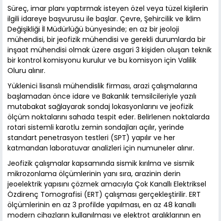
Süreç, imar planı yaptırmak isteyen özel veya tüzel kişilerin
ilgili idareye başvurusu ile başlar. Çevre, Şehircilik ve İklim
Değişikliği İl Müdürlüğü bünyesinde; en az bir jeoloji
mühendisi, bir jeofizik mühendisi ve gerekli durumlarda bir
inşaat mühendisi olmak üzere asgari 3 kişiden oluşan teknik
bir kontrol komisyonu kurulur ve bu komisyon için Valilik
Oluru alınır.
Yüklenici lisanslı mühendislik firması, arazi çalışmalarına
başlamadan önce idare ve Bakanlık temsilcileriyle yazılı
mutabakat sağlayarak sondaj lokasyonlarını ve jeofizik
ölçüm noktalarını sahada tespit eder. Belirlenen noktalarda
rotari sistemli karotlu zemin sondajları açılır, yerinde
standart penetrasyon testleri (SPT) yapılır ve her
katmandan laboratuvar analizleri için numuneler alınır.
Jeofizik çalışmalar kapsamında sismik kırılma ve sismik
mikrozonlama ölçümlerinin yanı sıra, arazinin derin
jeoelektrik yapısını çözmek amacıyla Çok Kanallı Elektriksel
Özdirenç Tomografisi (ERT) çalışması gerçekleştirilir. ERT
ölçümlerinin en az 3 profilde yapılması, en az 48 kanallı
modern cihazların kullanılması ve elektrot aralıklarının en