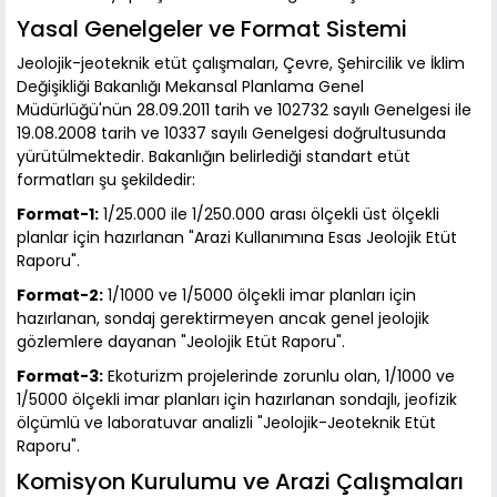
Yasal Genelgeler ve Format Sistemi
Jeolojik-jeoteknik etüt çalışmaları, Çevre, Şehircilik ve İklim
Değişikliği Bakanlığı Mekansal Planlama Genel
Müdürlüğü'nün 28.09.2011 tarih ve 102732 sayılı Genelgesi ile
19.08.2008 tarih ve 10337 sayılı Genelgesi doğrultusunda
yürütülmektedir. Bakanlığın belirlediği standart etüt
formatları şu şekildedir:
Format-1:
1/25.000 ile 1/250.000 arası ölçekli üst ölçekli
planlar için hazırlanan "Arazi Kullanımına Esas Jeolojik Etüt
Raporu".
Format-2:
1/1000 ve 1/5000 ölçekli imar planları için
hazırlanan, sondaj gerektirmeyen ancak genel jeolojik
gözlemlere dayanan "Jeolojik Etüt Raporu".
Format-3:
Ekoturizm projelerinde zorunlu olan, 1/1000 ve
1/5000 ölçekli imar planları için hazırlanan sondajlı, jeofizik
ölçümlü ve laboratuvar analizli "Jeolojik-Jeoteknik Etüt
Raporu".
Komisyon Kurulumu ve Arazi Çalışmaları