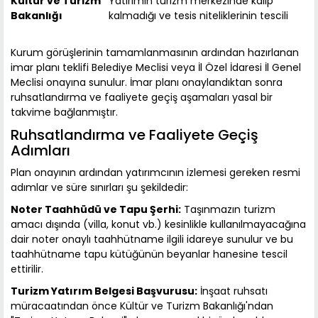
Kültür ve Turizm
Yatırımın turizm merkezinde kalıp
Bakanlığı
kalmadığı ve tesis niteliklerinin tescili
Kurum görüşlerinin tamamlanmasının ardından hazırlanan
imar planı teklifi Belediye Meclisi veya İl Özel İdaresi İl Genel
Meclisi onayına sunulur. İmar planı onaylandıktan sonra
ruhsatlandırma ve faaliyete geçiş aşamaları yasal bir
takvime bağlanmıştır.
Ruhsatlandırma ve Faaliyete Geçiş
Adımları
Plan onayının ardından yatırımcının izlemesi gereken resmi
adımlar ve süre sınırları şu şekildedir:
Noter Taahhüdü ve Tapu Şerhi:
Taşınmazın turizm
amacı dışında (villa, konut vb.) kesinlikle kullanılmayacağına
dair noter onaylı taahhütname ilgili idareye sunulur ve bu
taahhütname tapu kütüğünün beyanlar hanesine tescil
ettirilir.
Turizm Yatırım Belgesi Başvurusu:
İnşaat ruhsatı
müracaatından önce Kültür ve Turizm Bakanlığı'ndan