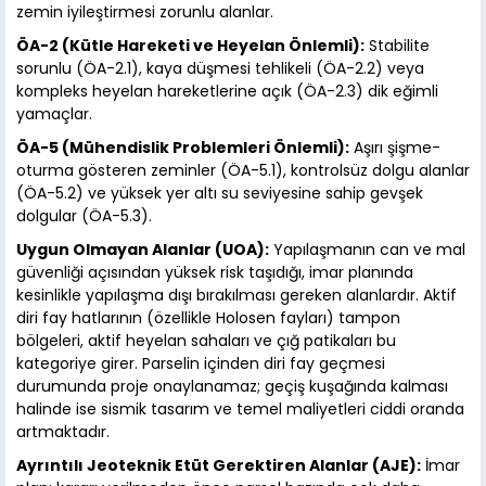
zemin iyileştirmesi zorunlu alanlar.
ÖA-2 (Kütle Hareketi ve Heyelan Önlemli):
Stabilite
sorunlu (ÖA-2.1), kaya düşmesi tehlikeli (ÖA-2.2) veya
kompleks heyelan hareketlerine açık (ÖA-2.3) dik eğimli
yamaçlar.
ÖA-5 (Mühendislik Problemleri Önlemli):
Aşırı şişme-
oturma gösteren zeminler (ÖA-5.1), kontrolsüz dolgu alanlar
(ÖA-5.2) ve yüksek yer altı su seviyesine sahip gevşek
dolgular (ÖA-5.3).
Uygun Olmayan Alanlar (UOA):
Yapılaşmanın can ve mal
güvenliği açısından yüksek risk taşıdığı, imar planında
kesinlikle yapılaşma dışı bırakılması gereken alanlardır. Aktif
diri fay hatlarının (özellikle Holosen fayları) tampon
bölgeleri, aktif heyelan sahaları ve çığ patikaları bu
kategoriye girer. Parselin içinden diri fay geçmesi
durumunda proje onaylanamaz; geçiş kuşağında kalması
halinde ise sismik tasarım ve temel maliyetleri ciddi oranda
artmaktadır.
Ayrıntılı Jeoteknik Etüt Gerektiren Alanlar (AJE):
İmar