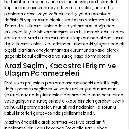
bu tarihten önce onaylanmış planlar eski plan hükümleri
kapsamında uygulanmaya devam etmekte, ancak bu
planlarda emsal veya yoğunluk artışı ya da fonksiyon
değişikliği yapılmasına hiçbir surette izin verilmemektedir.
Tarım dışı kullanım izinlerinde ise yatırımcıları doğrudan
etkileyen iki yıllık bir zamanaşımı sınırı bulunmaktadır. Toprak
Koruma ve Arazi Kullanımı Kanunu kapsamında alınan tarım
dışı kullanım izinleri, izin tarihinden itibaren iki yıl içerisinde alt
ölçekli planların onaylanmaması durumunda yasal olarak
geçersiz kabul edilmekte ve süreç başa dönmektedir.
Arazi Seçimi, Kadastral Erişim ve
Ulaşım Parametreleri
Ekoturizm projesinin planlama aşamasındaki en kritik eşik,
doğru parselin seçilmesi ve kadastral erişim durumunun
yasal olarak netleştirilmesidir. Yatırımcıların arazi satın alma
veya geliştirme süreçlerinde dikkate almaları gereken teknik
ve hukuki parametreler, mutlak red nedenleri ile zorunlu
kabul kriterleri çerçevesinde şekillenmektedir.
Arazinin öncelikli olarak tarımsal vasfı ve arazi sınıfı
incelenmelidir. Tapu kaydında "Zeytinlik, Bağ, Bahçe,