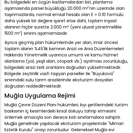
Bu bölgedeki en özgün kısıtlamalardan biri, planlama
aşamasında parsel büyüklüğü 20.000 m²'nin üzerinde olan
taşınmazlarda, normal emsal hesabı olan E = 0.10 formülü
daha yüksek bir değere işaret etse dahi, toplam inşaat
alanının hiçbir surette 2.000 m² (yeni ulusal yönetmelikle
1500 m²) sınırını aşamamasıdır.
Ayrıca geçmiş plan hükümlerinde yer alan, imar öncesi
toplam alanın %45'lik kısmının Arazi ve Arsa Düzenlemeleri
Hakkında Yönetmelik uyarınca umumi ve kamu hizmet
alanlarına (yol, yeşil alan, otopark vb.) ayrılması zorunluluğu,
bölgedeki arazi terk oranlarını doğrudan yükseltmektedir.
Bölgede zeytinlik vasfı taşıyan parseller ile "Büyükova"
sınırındaki sulu tarım arazilerinde ekoturizm dosyaları
doğrudan reddedilmektedir.
Muğla Uygulama Rejimi
Muğla Çevre Düzeni Planı hükümleri, kıyı şeritlerindeki turizm
baskısının iç kesimlerdeki kırsal dokuyu tahrip etmesini
önlemek amacıyla son derece katı sınırlamalara sahiptir.
Muğla genelinde yapılacak ekoturizm projelerinde "Mimari
Estetik Kurulu" onayı zorunludur. Geleneksel Muğla evi