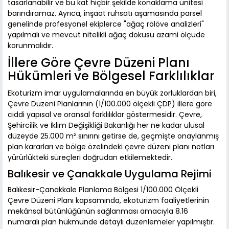
tasarlanabilir ve bu kat hiçbir şekilde konaklama ünitesi
barındıramaz. Ayrıca, inşaat ruhsatı aşamasında parsel
genelinde profesyonel ekiplerce "ağaç rölöve analizleri"
yapılmalı ve mevcut nitelikli ağaç dokusu azami ölçüde
korunmalıdır.
İllere Göre Çevre Düzeni Planı
Hükümleri ve Bölgesel Farklılıklar
Ekoturizm imar uygulamalarında en büyük zorluklardan biri,
Çevre Düzeni Planlarının (1/100.000 ölçekli ÇDP) illere göre
ciddi yapısal ve oransal farklılıklar göstermesidir. Çevre,
Şehircilik ve İklim Değişikliği Bakanlığı her ne kadar ulusal
düzeyde 25.000 m² sınırını getirse de, geçmişte onaylanmış
plan kararları ve bölge özelindeki çevre düzeni planı notları
yürürlükteki süreçleri doğrudan etkilemektedir.
Balıkesir ve Çanakkale Uygulama Rejimi
Balıkesir-Çanakkale Planlama Bölgesi 1/100.000 Ölçekli
Çevre Düzeni Planı kapsamında, ekoturizm faaliyetlerinin
mekânsal bütünlüğünün sağlanması amacıyla 8.16
numaralı plan hükmünde detaylı düzenlemeler yapılmıştır.