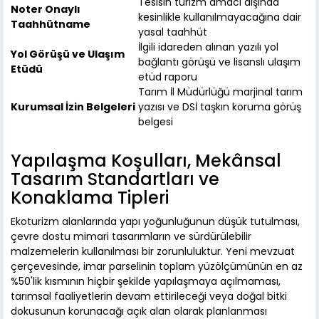
Tesisin turizm amacı dışında
Noter Onaylı
kesinlikle kullanılmayacağına dair
Taahhütname
yasal taahhüt
İlgili idareden alınan yazılı yol
Yol Görüşü ve Ulaşım
bağlantı görüşü ve lisanslı ulaşım
Etüdü
etüd raporu
Tarım İl Müdürlüğü marjinal tarım
Kurumsal İzin Belgeleri
yazısı ve DSİ taşkın koruma görüş
belgesi
Yapılaşma Koşulları, Mekânsal
Tasarım Standartları ve
Konaklama Tipleri
Ekoturizm alanlarında yapı yoğunluğunun düşük tutulması,
çevre dostu mimari tasarımların ve sürdürülebilir
malzemelerin kullanılması bir zorunluluktur. Yeni mevzuat
çerçevesinde, imar parselinin toplam yüzölçümünün en az
%50'lik kısmının hiçbir şekilde yapılaşmaya açılmaması,
tarımsal faaliyetlerin devam ettirileceği veya doğal bitki
dokusunun korunacağı açık alan olarak planlanması