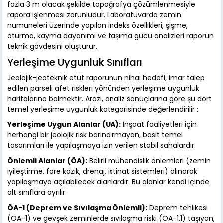
fazla 3 m olacak şekilde topoğrafya çözümlenmesiyle
rapora işlenmesi zorunludur. Laboratuvarda zemin
numuneleri üzerinde yapılan indeks özellikleri, şişme,
oturma, kayma dayanımı ve taşıma gücü analizleri raporun
teknik gövdesini oluşturur.
Yerleşime Uygunluk Sınıfları
Jeolojik-jeoteknik etüt raporunun nihai hedefi, imar talep
edilen parseli afet riskleri yönünden yerleşime uygunluk
haritalarına bölmektir. Arazi, analiz sonuçlarına göre şu dört
temel yerleşime uygunluk kategorisinde değerlendirilir :
Yerleşime Uygun Alanlar (UA):
İnşaat faaliyetleri için
herhangi bir jeolojik risk barındırmayan, basit temel
tasarımları ile yapılaşmaya izin verilen stabil sahalardır.
Önlemli Alanlar (ÖA):
Belirli mühendislik önlemleri (zemin
iyileştirme, fore kazık, drenaj, istinat sistemleri) alınarak
yapılaşmaya açılabilecek alanlardır. Bu alanlar kendi içinde
alt sınıflara ayrılır:
ÖA-1 (Deprem ve Sıvılaşma Önlemli):
Deprem tehlikesi
(ÖA-1) ve gevşek zeminlerde sıvılaşma riski (ÖA-1.1) taşıyan,