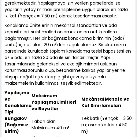
gerekmektedir. Yapılaşmaya izin verilen parsellerde ise
yapıların yatay mimari prensiplerine uygun olarak en fazla
iki kat (Yençok = 7.50 m) olarak tasarlanması esastır.
Konaklama ünitelerinin mekânsal standartları ve oda
kapasiteleri, suistimalleri önlemek adına net kurallara
bağlanmıştır. Her bir bağımsız konaklama biriminin (oda/
ünite) iç net alanı 20 m²'den küçük olamaz. Bir ekoturizm
parselinde kurulacak toplam konaklama tesisi kapasitesi en
az 5 oda, en fazla 30 oda ile sınırlandırılmıştır. Yapı
tasarımlarında geleneksel ve ekolojik mimari üslubun
korunması zorunlu olup, betonarme karkas yapılar yerine
ahşap, doğal taş ve kerpiç gibi çevreyle uyumlu
malzemelerin kullanılması teşvik edilmektedir.
Yapılaşma
Maksimum
ve
Mekânsal Mesafe ve
Yapılaşma Limitleri
Konaklama
Kat Sınırlamaları
ve Boyutlar
Tipi
Bungalov
Tek katlı (Yençok = 3.50
Taban alanı:
(Bağımsız
m; asma katlı ise 4.50
Maksimum 40 m²
Birim)
m)