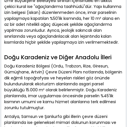
İzmir Büyükşehir Belediyesi sınırları içerisindeki en dikkat
çekici kural ise "ağaçlandırma taahhüdü"dür. Yapı kullanma
izin belgesi (iskan) düzenlenmeden önce, imar parselinin
yapılaşmaya kapatılan %50'lik kısmında, her 10 m² alana en
az bir adet nitelikli ağaç düşecek şekilde ağaçlandırma
yapılması zorunludur. Ayrıca, jeolojik sakıncalı alan
sınırlarında veya ağaçlandırılacak alan lejantında kalan
kısımlarda hiçbir şekilde yapılaşmaya izin verilmemektedir.
Doğu Karadeniz ve Diğer Anadolu İlleri
Doğu Karadeniz Bölgesi (Ordu, Trabzon, Rize, Giresun,
Gümüşhane, Artvin) Çevre Düzeni Planı notlarında, bölgenin
dik eğimli topoğrafyası ve heyelan riskleri göz önünde
bulundurularak ekoturizm alanlarında asgari parsel
büyüklüğü 15.000 m² olarak belirlenmiştir. Doğu Karadeniz
planlarında, imar uygulaması öncesinde parselin %45'lik
kısmının umumi ve kamu hizmet alanlarına terk edilmesi
zorunlu tutulmuştur.
Antalya, Samsun ve Şanlıurfa gibi illerin çevre düzeni
planlarında ise geleneksel mimari dokunun korunması ve