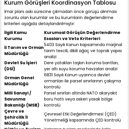
Kurum Görüşleri Koordinasyon Tablosu
İmar planı askı sürecine çıkmadan önce görüşü alınması
zorunlu olan kurumlar ve bu kurumların değerlendirme
kriterleri aşağıda detaylandırılmıştır:
İlgili Kamu
Kurumsal Görüşün Değerlendirme
Kurumu
Esasları ve Veto Kriterleri
5403 Sayılı Kanun kapsamında marjinal
İl Tarım ve Orman
tarım tescili, dikili ağaç ve toprak yapısı
Müdürlüğü
analizi
Devlet Su İşleri
Dere yatakları taşkın koruma bantları,
(DSİ)
yer altı suyu koruma havzaları analizi
6831 Sayılı Kanun uyarınca devlet
Orman Genel
ormanları ile parsel sınırlarının çakışma
Müdürlüğü
kontrolü
Milli Sanayi /
Parsel sınırları altında NATO akaryakıt
Savunma
boru hattı veya askeri yasak bölge
Bakanlığı (MSB)
kontrolü
Çevre ve
Çevresel Etki Değerlendirmesi (ÇED)
Şehircilik İl
Yönetmeliği kapsamında ÇED kontrolü
Müdürlüğü