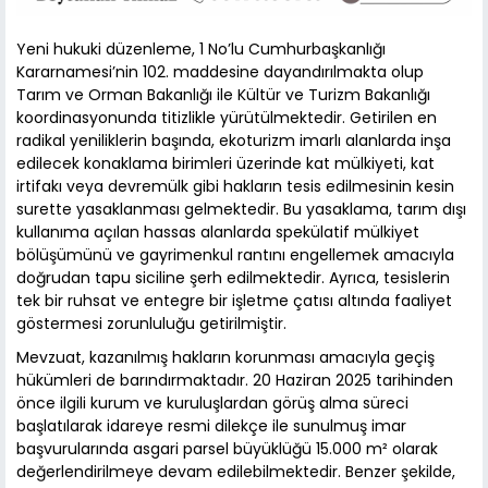
Yeni hukuki düzenleme, 1 No’lu Cumhurbaşkanlığı
Kararnamesi’nin 102. maddesine dayandırılmakta olup
Tarım ve Orman Bakanlığı ile Kültür ve Turizm Bakanlığı
koordinasyonunda titizlikle yürütülmektedir. Getirilen en
radikal yeniliklerin başında, ekoturizm imarlı alanlarda inşa
edilecek konaklama birimleri üzerinde kat mülkiyeti, kat
irtifakı veya devremülk gibi hakların tesis edilmesinin kesin
surette yasaklanması gelmektedir. Bu yasaklama, tarım dışı
kullanıma açılan hassas alanlarda spekülatif mülkiyet
bölüşümünü ve gayrimenkul rantını engellemek amacıyla
doğrudan tapu siciline şerh edilmektedir. Ayrıca, tesislerin
tek bir ruhsat ve entegre bir işletme çatısı altında faaliyet
göstermesi zorunluluğu getirilmiştir.
Mevzuat, kazanılmış hakların korunması amacıyla geçiş
hükümleri de barındırmaktadır. 20 Haziran 2025 tarihinden
önce ilgili kurum ve kuruluşlardan görüş alma süreci
başlatılarak idareye resmi dilekçe ile sunulmuş imar
başvurularında asgari parsel büyüklüğü 15.000 m² olarak
değerlendirilmeye devam edilebilmektedir. Benzer şekilde,