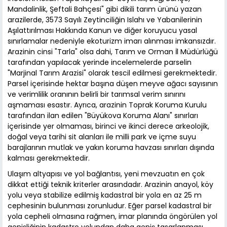
Mandalinlik, Şeftali Bahçesi" gibi dikili tarım ürünü yazan
arazilerde, 3573 Sayılı Zeytinciliğin Islahı ve Yabanilerinin
Aşılattırılması Hakkında Kanun ve diğer koruyucu yasal
sınırlamalar nedeniyle ekoturizm imarı alınması imkansızdır.
Arazinin cinsi "Tarla" olsa dahi, Tarım ve Orman İl Müdürlüğü
tarafından yapılacak yerinde incelemelerde parselin
"Marjinal Tarım Arazisi" olarak tescil edilmesi gerekmektedir.
Parsel içerisinde hektar başına düşen meyve ağacı sayısının
ve verimlilik oranının belirli bir tarımsal verim sınırını
aşmaması esastır. Ayrıca, arazinin Toprak Koruma Kurulu
tarafından ilan edilen "Büyükova Koruma Alanı" sınırları
içerisinde yer olmaması, birinci ve ikinci derece arkeolojik,
doğal veya tarihi sit alanları ile milli park ve içme suyu
barajlarının mutlak ve yakın koruma havzası sınırları dışında
kalması gerekmektedir.
Ulaşım altyapısı ve yol bağlantısı, yeni mevzuatın en çok
dikkat ettiği teknik kriterler arasındadır. Arazinin anayol, köy
yolu veya stabilize edilmiş kadastral bir yola en az 25 m
cephesinin bulunması zorunludur. Eğer parsel kadastral bir
yola cepheli olmasına rağmen, imar planında öngörülen yol