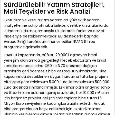
Sürdürülebilir Yatırım Stratejileri,
Mali Teşvikler ve Risk Analizi
Ekoturizm ve kırsal turizm yatırımları, yüksek ilk yatırım
maliyetlerine sahip olmakla birlikte, özellikle kırsal alanlarda
istihdamı artırmak amacıyla uluslararası fonlar ve devlet
hibeleriyle desteklenmektedir. Bu desteklerin başında
Avrupa Birliği tarafından finanse edilen IPARD III hibe
programları gelmektedir.
IPARD III kapsamında, nüfusu 20.000'i aşmayan kırsal
yerleşim alanlarında gerçekleştirilecek ekoturizm ve kırsal
konaklama projelerine %60 ile %70 arasında değişen
oranlarda geri ödemesiz hibe desteği sunulmaktadır. Hibe
kapsamında desteklenen uygun harcama tutarları projenin
niteliğine göre minimum 5.000 Euro ile maksimum 500.000
Euro arasında sınırlandırılmıştır. Eski imar planı onayına sahip
ve ifraz imkanı bulunan geniş arazilerde, her 10.000 m² alan
için bağımsız projeler geliştirilerek toplam hibe tutarı 1.5
Milyon Euro seviyelerine kadar çıkartılabilmektedir. Ancak
hibe programlarına başvurabilmek için ekoturizm imar
planının kesinleşmiş olması, inşaat ruhsatının alınmış olması