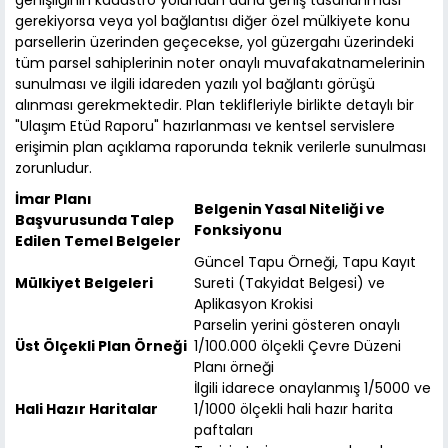
genişliğinin kadastro yolundan daha geniş tasarlanması
gerekiyorsa veya yol bağlantısı diğer özel mülkiyete konu
parsellerin üzerinden geçecekse, yol güzergahı üzerindeki
tüm parsel sahiplerinin noter onaylı muvafakatnamelerinin
sunulması ve ilgili idareden yazılı yol bağlantı görüşü
alınması gerekmektedir. Plan teklifleriyle birlikte detaylı bir
"Ulaşım Etüd Raporu" hazırlanması ve kentsel servislere
erişimin plan açıklama raporunda teknik verilerle sunulması
zorunludur.
İmar Planı
Belgenin Yasal Niteliği ve
Başvurusunda Talep
Fonksiyonu
Edilen Temel Belgeler
Güncel Tapu Örneği, Tapu Kayıt
Mülkiyet Belgeleri
Sureti (Takyidat Belgesi) ve
Aplikasyon Krokisi
Parselin yerini gösteren onaylı
Üst Ölçekli Plan Örneği
1/100.000 ölçekli Çevre Düzeni
Planı örneği
İlgili idarece onaylanmış 1/5000 ve
Hali Hazır Haritalar
1/1000 ölçekli hali hazır harita
paftaları