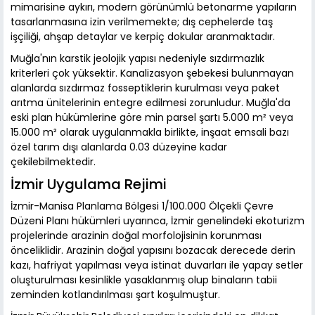
mimarisine aykırı, modern görünümlü betonarme yapıların
tasarlanmasına izin verilmemekte; dış cephelerde taş
işçiliği, ahşap detaylar ve kerpiç dokular aranmaktadır.
Muğla'nın karstik jeolojik yapısı nedeniyle sızdırmazlık
kriterleri çok yüksektir. Kanalizasyon şebekesi bulunmayan
alanlarda sızdırmaz fosseptiklerin kurulması veya paket
arıtma ünitelerinin entegre edilmesi zorunludur. Muğla'da
eski plan hükümlerine göre min parsel şartı 5.000 m² veya
15.000 m² olarak uygulanmakla birlikte, inşaat emsali bazı
özel tarım dışı alanlarda 0.03 düzeyine kadar
çekilebilmektedir.
İzmir Uygulama Rejimi
İzmir-Manisa Planlama Bölgesi 1/100.000 Ölçekli Çevre
Düzeni Planı hükümleri uyarınca, İzmir genelindeki ekoturizm
projelerinde arazinin doğal morfolojisinin korunması
önceliklidir. Arazinin doğal yapısını bozacak derecede derin
kazı, hafriyat yapılması veya istinat duvarları ile yapay setler
oluşturulması kesinlikle yasaklanmış olup binaların tabii
zeminden kotlandırılması şart koşulmuştur.