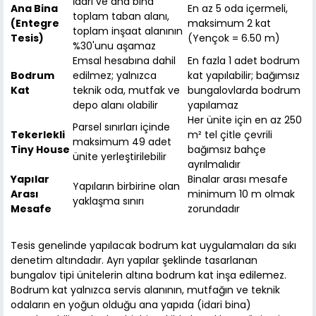
İdari ve ana bina
Ana Bina
En az 5 oda içermeli,
toplam taban alanı,
(Entegre
maksimum 2 kat
toplam inşaat alanının
Tesis)
(Yençok = 6.50 m)
%30'unu aşamaz
Emsal hesabına dahil
En fazla 1 adet bodrum
Bodrum
edilmez; yalnızca
kat yapılabilir; bağımsız
Kat
teknik oda, mutfak ve
bungalovlarda bodrum
depo alanı olabilir
yapılamaz
Her ünite için en az 250
Parsel sınırları içinde
Tekerlekli
m² tel çitle çevrili
maksimum 49 adet
Tiny House
bağımsız bahçe
ünite yerleştirilebilir
ayrılmalıdır
Yapılar
Binalar arası mesafe
Yapıların birbirine olan
Arası
minimum 10 m olmak
yaklaşma sınırı
Mesafe
zorundadır
Tesis genelinde yapılacak bodrum kat uygulamaları da sıkı
denetim altındadır. Ayrı yapılar şeklinde tasarlanan
bungalov tipi ünitelerin altına bodrum kat inşa edilemez.
Bodrum kat yalnızca servis alanının, mutfağın ve teknik
odaların en yoğun olduğu ana yapıda (idari bina)