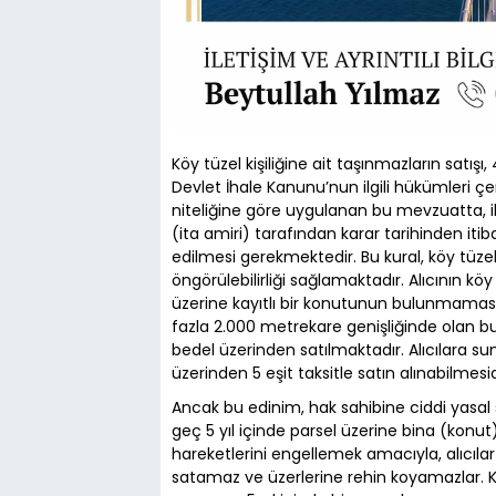
Köy tüzel kişiliğine ait taşınmazların satış
Devlet İhale Kanunu’nun ilgili hükümleri 
niteliğine göre uygulanan bu mevzuatta, ih
(ita amiri) tarafından karar tarihinden it
edilmesi gerekmektedir. Bu kural, köy tüzel k
öngörülebilirliği sağlamaktadır. Alıcının kö
üzerine kayıtlı bir konutunun bulunmamas
fazla 2.000 metrekare genişliğinde olan bu p
bedel üzerinden satılmaktadır. Alıcılara sun
üzerinden 5 eşit taksitle satın alınabilmes
Ancak bu edinim, hak sahibine ciddi yasal 
geç 5 yıl içinde parsel üzerine bina (konut
hareketlerini engellemek amacıyla, alıcıla
satamaz ve üzerlerine rehin koyamazlar.