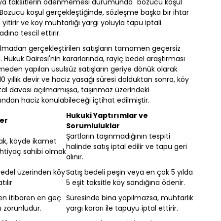
veya taksitlerin ödenmemesi durumunda "bozucu koşul"
 Bozucu koşul gerçekleştiğinde, sözleşme başka bir ihtar
tirir ve köy muhtarlığı yargı yoluyla tapu iptali
adına tescil ettirir.
yulmadan gerçekleştirilen satışların tamamen geçersiz
1. Hukuk Dairesi'nin kararlarında, rayiç bedel araştırması
den yapılan usulsüz satışların geriye dönük olarak
10 yıllık devir ve haciz yasağı süresi dolduktan sonra, köy
ptal davası açılmamışsa, taşınmaz üzerindeki
afından haciz konulabileceği içtihat edilmiştir.
Hukuki Yaptırımlar ve
ler
Sorumluluklar
Şartların taşınmadığının tespiti
ak, köyde ikamet
halinde satış iptal edilir ve tapu geri
htiyaç sahibi olmak
alınır.
 bedel üzerinden köy
Satış bedeli peşin veya en çok 5 yılda
tılır
5 eşit taksitle köy sandığına ödenir.
den itibaren en geç
Süresinde bina yapılmazsa, muhtarlık
ı zorunludur.
yargı kararı ile tapuyu iptal ettirir.