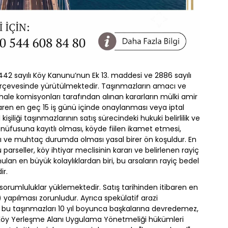
ı, 442 sayılı Köy Kanunu’nun Ek 13. maddesi ve 2886 sayılı
çerçevesinde yürütülmektedir. Taşınmazların amacı ve
ale komisyonları tarafından alınan kararların mülki amir
ibaren en geç 15 iş günü içinde onaylanması veya iptal
işiliği taşınmazlarının satış sürecindeki hukuki belirlilik ve
y nüfusuna kayıtlı olması, köyde fiilen ikamet etmesi,
ı ve muhtaç durumda olması yasal birer ön koşuldur. En
arseller, köy ihtiyar meclisinin kararı ve belirlenen rayiç
ulan en büyük kolaylıklardan biri, bu arsaların rayiç bedel
idir.
sorumluluklar yüklemektedir. Satış tarihinden itibaren en
) yapılması zorunludur. Ayrıca spekülatif arazi
r bu taşınmazları 10 yıl boyunca başkalarına devredemez,
 Köy Yerleşme Alanı Uygulama Yönetmeliği hükümleri