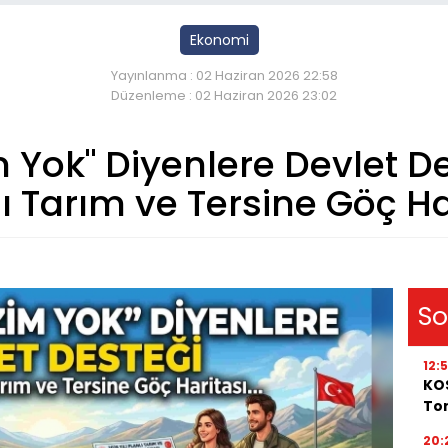
Ekonomi
Yayınlanma : 02 Haziran 2026 22:58
Düzenleme : 02 Haziran 2026 23:02
Yok" Diyenlere Devlet Des
lı Tarım ve Tersine Göç Ha
So
12:
KOS
Ton
20: