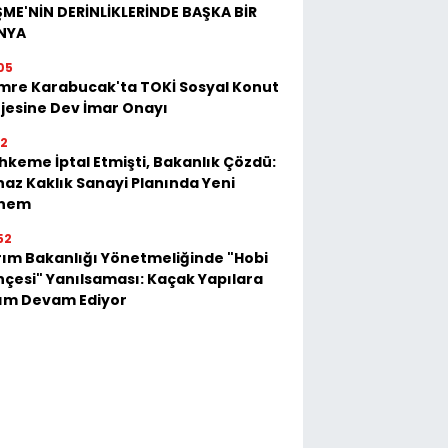
ME'NİN DERİNLİKLERİNDE BAŞKA BİR
NYA
05
mre Karabucak'ta TOKİ Sosyal Konut
jesine Dev İmar Onayı
52
keme İptal Etmişti, Bakanlık Çözdü:
az Kaklık Sanayi Planında Yeni
nem
52
ım Bakanlığı Yönetmeliğinde "Hobi
çesi" Yanılsaması: Kaçak Yapılara
kım Devam Ediyor