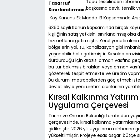
Tapu tescilinden itibaren
Tasarruf
başkasına devir, temlik v
Sınırlandırması
Köy Kanunu Ek Madde 13 Kapsamında Arsa
6360 sayılı Kanun kapsamında birçok köyü
kişiliğinin satış yetkisini sınırlandırmış o
hizmetlerini getirmiştir. Yerel yönetimleri
bölgelerin yol, su, kanalizasyon gibi imkanl
yaşanabilir hale getirmiştir. Kırsalda arazi
durdurduğu için arazisi orman vasfına geçm
bu tür bakımsız bırakılan veya orman vasf
gözeterek tespit etmekte ve üretim yapmak
Bu durum, metropollerden göç etmek istey
devlet eliyle yeni üretim alanlarının yar
Kırsal Kalkınma Yatırım
Uygulama Çerçevesi
Tarım ve Orman Bakanlığı tarafından yayı
çerçevesinde, kırsal kalkınma yatırımlarına 
gidilmiştir. 2026 yılı uygulama rehberine g
yükseltilmiştir. Projeye esas asgari bütçe s