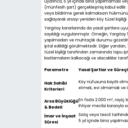
uyarınca, 5 yıl içinde bina yapılmaması 
(münfesih şart) gerçekleşmiş kabul edilir.
veya bildirime gerek kalmaksızın hükmünü yi
sağlayarak arsayı yeniden köy tüzel kişiliği 
Yargıtay kararlarında da yasal şartlara u
sayıldığı vurgulanmıştır. Örneğin, Yargıtay 
yapılmadan ve muhtaçlık durumu gözetilme
iptal edildiği görülmektedir. Diğer yandan, 
tüzel kişiliği tarafından zamanında tapu i
kısıtlamaların kalkacağı ve alacaklılar tar
Parametre
Yasal Şartlar ve Süreç
Köy nüfusuna kayıtlı olm
Hak Sahibi
etmek, evi olmamak ve i
Kriterleri
En fazla 2.000 m², rayiç
Arsa Büyüklüğü
ihtiyar meclisi kararıyla sa
& Bedeli
Satış veya tescil tarihin
İmar ve İnşaat
5 yıl içinde bina yapılmas
Süresi