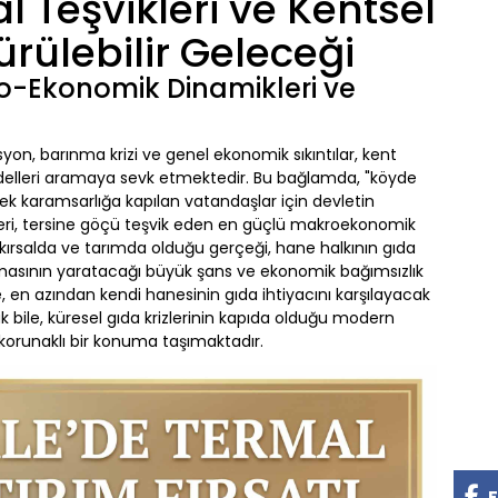
l Teşvikleri ve Kentsel
rülebilir Geleceği
o-Ekonomik Dinamikleri ve
yon, barınma krizi ve genel ekonomik sıkıntılar, kent
odelleri aramaya sevk etmektedir. Bu bağlamda, "köyde
k karamsarlığa kapılan vatandaşlar için devletin
eri, tersine göçü teşvik eden en güçlü makroekonomik
kırsalda ve tarımda olduğu gerçeği, hane halkının gıda
amasının yaratacağı büyük şans ve ekonomik bağımsızlık
, en azından kendi hanesinin gıda ihtiyacını karşılayacak
k bile, küresel gıda krizlerinin kapıda olduğu modern
korunaklı bir konuma taşımaktadır.
F