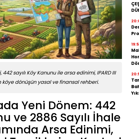
ÇEŞ
DÜ
20:
De
Pro
19:
Mah
Hon
Dö
i, 442 sayılı Köy Kanunu ile arsa edinimi, IPARD III
20:
Tar
 köye dönüşün yasal ve finansal rehberi.
Bah
Yı
mada Yeni Dönem: 442
u ve 2886 Sayılı İhale
ında Arsa Edinimi,