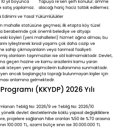
 10 yıl boyunca
Tapuya re'sen şerh konulur; amme
e satış yapılamaz.
alacağı hariç haciz tatbik edilemez.
 Edinimi ve Yasal Yükümlülükler
n mahalle statüsüne geçmesi, ilk etapta köy tüzel
lsa da beraberinde çok önemli belediye ve altyapı
n eski köyleri (yeni mahalleleri) hizmet ağına alması, bu
arını iyileştirerek kırsal yaşamı çok daha cazip ve
sine sahip çıkmayanların veya tarımsal faaliyeti
iş olanların taşınmazları ise atıl kalmamaktadır. Devlet,
ına geçen hazine ve kamu arazilerini kamu yararı
 isteyen yeni girişimcilerin kullanımına sunmaktadır.
en ancak başlangıçta toprağı bulunmayan kişiler için
atılması anlamına gelmektedir.
 Programı (KKYDP) 2026 Yılı
mlanan Tebliğ No: 2026/9 ve Tebliğ No: 2026/10
yönelik devlet desteklerinde köklü yapısal değişikliklere
öre, projelere sağlanan hibe oranları %50 ile %70 arasına
ınırı 100.000 TL, azami bütçe sınırı ise 30.000.000 TL