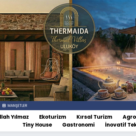
MANŞETLER
llah Yılmaz
Ekoturizm
Kırsal Turizm
Agr
Tiny House
Gastronomi
İnovatif Te