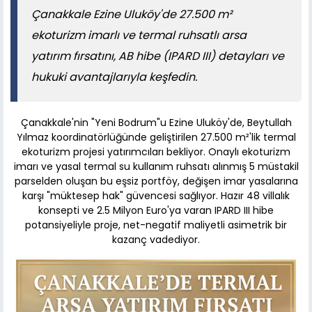
Çanakkale Ezine Uluköy'de 27.500 m²
ekoturizm imarlı ve termal ruhsatlı arsa
yatırım fırsatını, AB hibe (IPARD III) detayları ve
hukuki avantajlarıyla keşfedin.
Çanakkale'nin "Yeni Bodrum"u Ezine Uluköy'de, Beytullah
Yılmaz koordinatörlüğünde geliştirilen 27.500 m²'lik termal
ekoturizm projesi yatırımcıları bekliyor. Onaylı ekoturizm
imarı ve yasal termal su kullanım ruhsatı alınmış 5 müstakil
parselden oluşan bu eşsiz portföy, değişen imar yasalarına
karşı "müktesep hak" güvencesi sağlıyor. Hazır 48 villalık
konsepti ve 2.5 Milyon Euro'ya varan IPARD III hibe
potansiyeliyle proje, net-negatif maliyetli asimetrik bir
kazanç vadediyor.