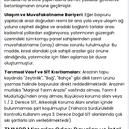
betonlaşmanın önüne geçilmiştir.
Ulaşım ve Muvafakatname Bariyeri:
Eğer başvuru
yapılacak arazi doğrudan resmi bir ana yola veya ulaşım ağ
yoluna cepheli değilse ve aradaki bağlantı tarlalar arası
kadastral yollardan sağlanıyorsa, yatırımcının güzergah
üzerindeki
tüm
komşu parsel sahiplerinden yasal
muvafakatname (onay) alması zorunlu tutulmuştur. Bu
madde, kırsal alandaki çok sahipli araziler göz önüne
alındığında, yatırımcılar için fiilen aşılamaz bir duvar
oluşturmuştur.
Tarımsal Vasıf ve SİT Kısıtlamaları:
Arazinin tapu
kaydında "Zeytinlik", "Bağ", "Bahçe" gibi dikili tarım ürünü
yazması halinde başvurular direkt reddedilmektedir. Arazinin
mutlaka "Marjinal Tarım Arazisi" vasfında olması, Tarım İl
Müdürlüğü'nden onay alması, Büyükova koruma alanı veya
1. / 2. Derece SİT, Arkeolojik Koruma Alanı sınırları içinde
bulunmaması şart koşulmuştur (Yalnızca Sürdürülebilir
Kontrollü Kullanım veya 3. Derece Doğal SİT alanlarında çok
sıkı şartlarla izin verilebilmektedir).