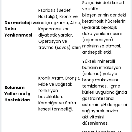
Su içerisindeki kükürt
ve sülfat
Psoriasis (Sedef
bileşenlerinin derideki
Hastalığı), Kronik ve
keratinosit hücrelerini
Dermatoloji ve
inatçı egzama, Akne,
uyararak biyolojik
Doku
Kapanması zor
doku yenilenmesini
Yenilenmesi
diyabetik yaralar,
(rejenerasyon)
Operasyon ve
maksimize etmesi,
travma (savaş) izleri.
antiseptik etki.
Yüksek mineralli
buharın inhalasyon
(soluma) yoluyla
Kronik Astım, Bronşit,
bronş mukozasını
Mide ve Bağırsak
temizlemesi, içme
Solunum
fonksiyon
kürleri uygulandığında
Yolları ve İç
bozuklukları,
gastrointestinal
Hastalıkları
Karaciğer ve Safra
sistemin pH dengesini
kesesi tembelliği.
sağlayarak enzim
aktivitesini
düzenlemesi.