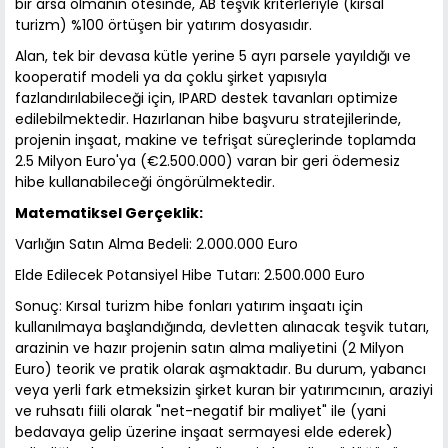
bir arsa olmanın ötesinde, AB teşvik kriterleriyle (kırsal
turizm) %100 örtüşen bir yatırım dosyasıdır.
Alan, tek bir devasa kütle yerine 5 ayrı parsele yayıldığı ve
kooperatif modeli ya da çoklu şirket yapısıyla
fazlandırılabileceği için, IPARD destek tavanları optimize
edilebilmektedir. Hazırlanan hibe başvuru stratejilerinde,
projenin inşaat, makine ve tefrişat süreçlerinde toplamda
2.5 Milyon Euro'ya (€2.500.000) varan bir geri ödemesiz
hibe kullanabileceği öngörülmektedir.
Matematiksel Gerçeklik:
Varlığın Satın Alma Bedeli: 2.000.000 Euro
Elde Edilecek Potansiyel Hibe Tutarı: 2.500.000 Euro
Sonuç: Kırsal turizm hibe fonları yatırım inşaatı için
kullanılmaya başlandığında, devletten alınacak teşvik tutarı,
arazinin ve hazır projenin satın alma maliyetini (2 Milyon
Euro) teorik ve pratik olarak aşmaktadır. Bu durum, yabancı
veya yerli fark etmeksizin şirket kuran bir yatırımcının, araziyi
ve ruhsatı fiili olarak "net-negatif bir maliyet" ile (yani
bedavaya gelip üzerine inşaat sermayesi elde ederek)