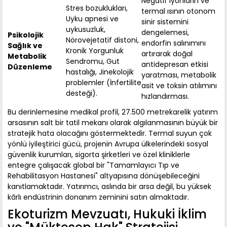
Negatif iyonların ve
Stres bozuklukları,
termal ısının otonom
Uyku apnesi ve
sinir sistemini
uykusuzluk,
dengelemesi,
Psikolojik
Nörovejetatif distoni,
endorfin salınımını
Sağlık ve
Kronik Yorgunluk
artırarak doğal
Metabolik
Sendromu, Gut
antidepresan etkisi
Düzenleme
hastalığı, Jinekolojik
yaratması, metabolik
problemler (İnfertilite
asit ve toksin atılımını
desteği).
hızlandırması.
Bu derinlemesine medikal profil, 27.500 metrekarelik yatırım
arsasının salt bir tatil mekanı olarak algılanmasının büyük bir
stratejik hata olacağını göstermektedir. Termal suyun çok
yönlü iyileştirici gücü, projenin Avrupa ülkelerindeki sosyal
güvenlik kurumları, sigorta şirketleri ve özel kliniklerle
entegre çalışacak global bir "Tamamlayıcı Tıp ve
Rehabilitasyon Hastanesi" altyapısına dönüşebileceğini
kanıtlamaktadır. Yatırımcı, aslında bir arsa değil, bu yüksek
kârlı endüstrinin donanım zeminini satın almaktadır.
Ekoturizm Mevzuatı, Hukuki İklim