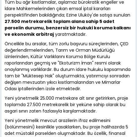
Tüm bu ağır kısıtlamalar, aşılamaz bürokratik engeller ve
İdare Mahkemelerinden çıkan emsal iptal kararları
perspektifinden bakıldığında; Ezine Uluköy'de satışa sunulan
27.500 metrekarelik toplam alana sahip 5 adet
parselin durumu, benzersiz bir hukuki koruma kalkanı
ve ekonomik arbitraj
yaratmaktadır.
Öncelikle bu arsalar, tüm zorlu başvuru süreçlerinden, ÇED
değerlendirmelerinden, Tarım ve Orman Müdürlüğü
izinlerinden, Kültür Varlıklarını Koruma Bölge Kurulu
raporlarından geçmiş ve "Ekoturizm İmarı" resmi olarak
onaylanmış varlıklardır. Bu durum idare hukuku kapsamında
tam bir "Müktesep Hak" oluşturmakta, yatırımcıyı sonradan
değişen mevzuatın yıkıcı kısıtlamalarından ve Mimarlar
Odası iptallerinden izole etmektedir.
Yeni yönetmelik 25.000 metrekare alt sınır getirirken, proje
toplamda 27.500 metrekarelik bir yeküne sahip olarak bu
asgari sınırı zaten fazlasıyla karşılamaktadır.
Yeni yönetmelik mevcut arazilerin ifraz edilmesini
(bölünmesini) kesinlikle yasaklarken, bu proje halihazırda 5
adet müstakil parselden oluşmaktadır. Bu özellik, finansal