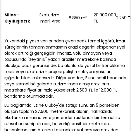
Milas -
Ekoturizm
20.000.000
8.850 m²
2.259 
Kıyıkışlacık
İmarlı Arsa
TL
Yukarıdaki piyasa verilerinden çıkarılacak temel içgörü, imar
süreçlerinin tamamlanmasının arazi değerini eksponansiyel
olarak artırdığı gerçeğidir. İmarsız, yolu olmayan veya
tapusunda "zeytinlik" yazan araziler metrekare bazında
oldukça ucuz görünse de, bu alanlarda yasal bir konaklama
tesisi veya ekoturizm projesi geliştirmek yeni yasalar
ışığında fiilen imkansızdır. Diğer yandan, Ezine sahil bandında
veya termal bölgelerde turizm imarı almış arazilerin
metrekare fiyatları hızla yükselerek 2.500 TL ile 12.000 TL
bantlarına oturmaktadır.
Bu bağlamda, Ezine Uluköy'de satışa sunulan 5 parselden
oluşan toplam 27.500 metrekarelik alanın, halihazırda
ekoturizm imarına ve eşine ender rastlanan bir termal su
ruhsatına sahip olması, bu varlığı basit bir metrekare
hesaplamasının ötesine taşımakta; yatırımcıya araziden