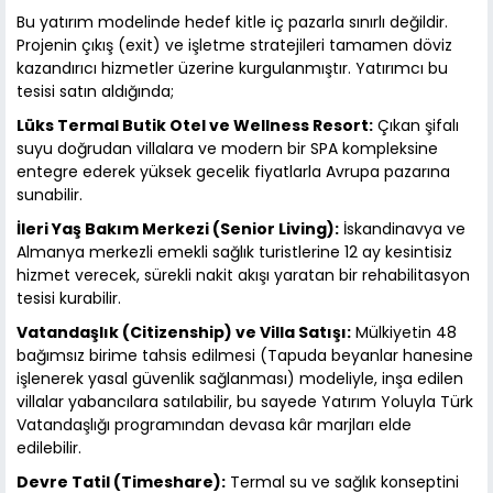
Bu yatırım modelinde hedef kitle iç pazarla sınırlı değildir.
Projenin çıkış (exit) ve işletme stratejileri tamamen döviz
kazandırıcı hizmetler üzerine kurgulanmıştır. Yatırımcı bu
tesisi satın aldığında;
Lüks Termal Butik Otel ve Wellness Resort:
Çıkan şifalı
suyu doğrudan villalara ve modern bir SPA kompleksine
entegre ederek yüksek gecelik fiyatlarla Avrupa pazarına
sunabilir.
İleri Yaş Bakım Merkezi (Senior Living):
İskandinavya ve
Almanya merkezli emekli sağlık turistlerine 12 ay kesintisiz
hizmet verecek, sürekli nakit akışı yaratan bir rehabilitasyon
tesisi kurabilir.
Vatandaşlık (Citizenship) ve Villa Satışı:
Mülkiyetin 48
bağımsız birime tahsis edilmesi (Tapuda beyanlar hanesine
işlenerek yasal güvenlik sağlanması) modeliyle, inşa edilen
villalar yabancılara satılabilir, bu sayede Yatırım Yoluyla Türk
Vatandaşlığı programından devasa kâr marjları elde
edilebilir.
Devre Tatil (Timeshare):
Termal su ve sağlık konseptini