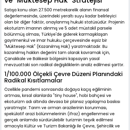
ve "Müktesep Hak" Stratejisi
Satışa konu olan 27.500 metrekarelik alanın finansal
değerlemesinde, üzerindeki yeraltı suyu kadar belirleyici
olan bir diğer faktör, onaylanmış hukuki statüsüdür. Projenin
ekoturizm imarının alınmış ve 5 adet müstakil parsele
bölünmüş olması, Türkiye'de giderek karmaşıklaşan
gayrimenkul ve imar hukuku çerçevesinde eşsiz bir
"Müktesep Hak" (Kazanılmış Hak) yaratmaktadır. Bu
kazanılmış hakkın değerini tam olarak kavramak için,
Çanakkale ve Balıkesir bölgesini kapsayan yasal
mevzuattaki son radikal değişikliklerin analiz edilmesi şarttır.
1/100.000 Ölçekli Çevre Düzeni Planındaki
Radikal Kısıtlamalar
Özellikle pandemi sonrasında doğaya kaçış eğiliminin
artması, kırsal alanlarda "tiny house", hobi bahçesi ve
ekoturizm adı altında devasa bir plansız yapılaşma baskısı
yaratmıştır. Tarım ve orman arazilerinin korunması,
spekülatif arazi bölünmelerinin (ifraz) engellenmesi ve
gerçek anlamda sürdürülebilir turizmin teşvik edilmesi
amacıyla Kültür ve Turizm Bakanlığı ile Çevre, Şehircilik ve