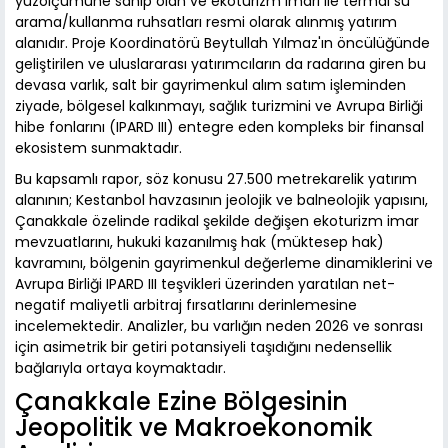
yüzölçümüne sahip olan ve ekoturizm imarı ile termal su
arama/kullanma ruhsatları resmi olarak alınmış yatırım
alanıdır. Proje Koordinatörü Beytullah Yılmaz'ın öncülüğünde
geliştirilen ve uluslararası yatırımcıların da radarına giren bu
devasa varlık, salt bir gayrimenkul alım satım işleminden
ziyade, bölgesel kalkınmayı, sağlık turizmini ve Avrupa Birliği
hibe fonlarını (IPARD III) entegre eden kompleks bir finansal
ekosistem sunmaktadır.
Bu kapsamlı rapor, söz konusu 27.500 metrekarelik yatırım
alanının; Kestanbol havzasının jeolojik ve balneolojik yapısını,
Çanakkale özelinde radikal şekilde değişen ekoturizm imar
mevzuatlarını, hukuki kazanılmış hak (müktesep hak)
kavramını, bölgenin gayrimenkul değerleme dinamiklerini ve
Avrupa Birliği IPARD III teşvikleri üzerinden yaratılan net-
negatif maliyetli arbitraj fırsatlarını derinlemesine
incelemektedir. Analizler, bu varlığın neden 2026 ve sonrası
için asimetrik bir getiri potansiyeli taşıdığını nedensellik
bağlarıyla ortaya koymaktadır.
Çanakkale Ezine Bölgesinin
Jeopolitik ve Makroekonomik