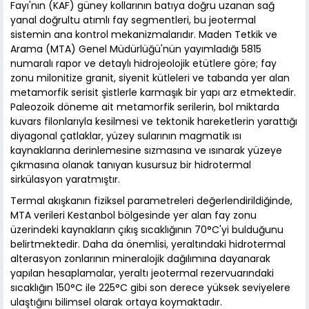
Fayı'nın (KAF) güney kollarının batıya doğru uzanan sağ
yanal doğrultu atımlı fay segmentleri, bu jeotermal
sistemin ana kontrol mekanizmalarıdır. Maden Tetkik ve
Arama (MTA) Genel Müdürlüğü'nün yayımladığı 5815
numaralı rapor ve detaylı hidrojeolojik etütlere göre; fay
zonu milonitize granit, siyenit kütleleri ve tabanda yer alan
metamorfik serisit şistlerle karmaşık bir yapı arz etmektedir.
Paleozoik döneme ait metamorfik serilerin, bol miktarda
kuvars filonlarıyla kesilmesi ve tektonik hareketlerin yarattığı
diyagonal çatlaklar, yüzey sularının magmatik ısı
kaynaklarına derinlemesine sızmasına ve ısınarak yüzeye
çıkmasına olanak tanıyan kusursuz bir hidrotermal
sirkülasyon yaratmıştır.
Termal akışkanın fiziksel parametreleri değerlendirildiğinde,
MTA verileri Kestanbol bölgesinde yer alan fay zonu
üzerindeki kaynakların çıkış sıcaklığının 70°C'yi bulduğunu
belirtmektedir. Daha da önemlisi, yeraltındaki hidrotermal
alterasyon zonlarının mineralojik dağılımına dayanarak
yapılan hesaplamalar, yeraltı jeotermal rezervuarındaki
sıcaklığın 150°C ile 225°C gibi son derece yüksek seviyelere
ulaştığını bilimsel olarak ortaya koymaktadır.