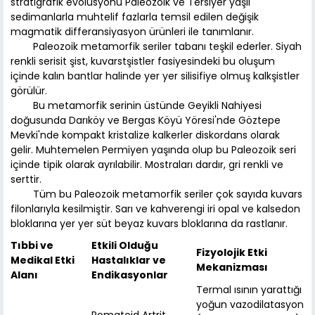
stratigrafik evolüsyonu Paleozoik ve Tersiyer yaşlı
sedimanlarla muhtelif fazlarla temsil edilen değişik
magmatik differansiyasyon ürünleri ile tanımlanır.
Paleozoik metamorfik seriler tabanı teşkil ederler. Siyah
renkli serisit şist, kuvarstşistler fasiyesindeki bu oluşum
içinde kalın bantlar halinde yer yer silisifiye olmuş kalkşistler
görülür.
Bu metamorfik serinin üstünde Geyikli Nahiyesi
doğusunda Darıköy ve Bergas Köyü Yöresi'nde Göztepe
Mevki'nde kompakt kristalize kalkerler diskordans olarak
gelir. Muhtemelen Permiyen yaşında olup bu Paleozoik seri
içinde tipik olarak ayrılabilir. Mostraları dardır, gri renkli ve
serttir.
Tüm bu Paleozoik metamorfik seriler çok sayıda kuvars
filonlarıyla kesilmiştir. Sarı ve kahverengi iri opal ve kalsedon
bloklarına yer yer süt beyaz kuvars bloklarına da rastlanır.
Tıbbi ve
Etkili Olduğu
Fizyolojik Etki
Medikal Etki
Hastalıklar ve
Mekanizması
Alanı
Endikasyonlar
Termal ısının yarattığı
yoğun vazodilatasyon