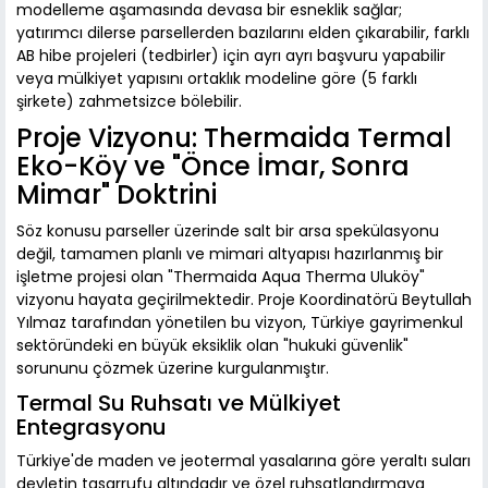
modelleme aşamasında devasa bir esneklik sağlar;
yatırımcı dilerse parsellerden bazılarını elden çıkarabilir, farklı
AB hibe projeleri (tedbirler) için ayrı ayrı başvuru yapabilir
veya mülkiyet yapısını ortaklık modeline göre (5 farklı
şirkete) zahmetsizce bölebilir.
Proje Vizyonu: Thermaida Termal
Eko-Köy ve "Önce İmar, Sonra
Mimar" Doktrini
Söz konusu parseller üzerinde salt bir arsa spekülasyonu
değil, tamamen planlı ve mimari altyapısı hazırlanmış bir
işletme projesi olan "Thermaida Aqua Therma Uluköy"
vizyonu hayata geçirilmektedir. Proje Koordinatörü Beytullah
Yılmaz tarafından yönetilen bu vizyon, Türkiye gayrimenkul
sektöründeki en büyük eksiklik olan "hukuki güvenlik"
sorununu çözmek üzerine kurgulanmıştır.
Termal Su Ruhsatı ve Mülkiyet
Entegrasyonu
Türkiye'de maden ve jeotermal yasalarına göre yeraltı suları
devletin tasarrufu altındadır ve özel ruhsatlandırmaya