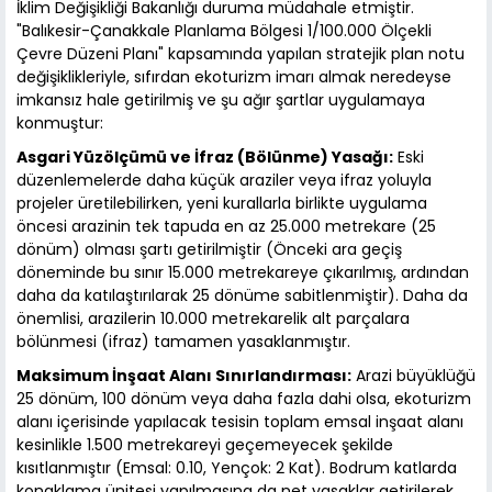
İklim Değişikliği Bakanlığı duruma müdahale etmiştir.
"Balıkesir-Çanakkale Planlama Bölgesi 1/100.000 Ölçekli
Çevre Düzeni Planı" kapsamında yapılan stratejik plan notu
değişiklikleriyle, sıfırdan ekoturizm imarı almak neredeyse
imkansız hale getirilmiş ve şu ağır şartlar uygulamaya
konmuştur:
Asgari Yüzölçümü ve İfraz (Bölünme) Yasağı:
Eski
düzenlemelerde daha küçük araziler veya ifraz yoluyla
projeler üretilebilirken, yeni kurallarla birlikte uygulama
öncesi arazinin tek tapuda en az 25.000 metrekare (25
dönüm) olması şartı getirilmiştir (Önceki ara geçiş
döneminde bu sınır 15.000 metrekareye çıkarılmış, ardından
daha da katılaştırılarak 25 dönüme sabitlenmiştir). Daha da
önemlisi, arazilerin 10.000 metrekarelik alt parçalara
bölünmesi (ifraz) tamamen yasaklanmıştır.
Maksimum İnşaat Alanı Sınırlandırması:
Arazi büyüklüğü
25 dönüm, 100 dönüm veya daha fazla dahi olsa, ekoturizm
alanı içerisinde yapılacak tesisin toplam emsal inşaat alanı
kesinlikle 1.500 metrekareyi geçemeyecek şekilde
kısıtlanmıştır (Emsal: 0.10, Yençok: 2 Kat). Bodrum katlarda
konaklama ünitesi yapılmasına da net yasaklar getirilerek