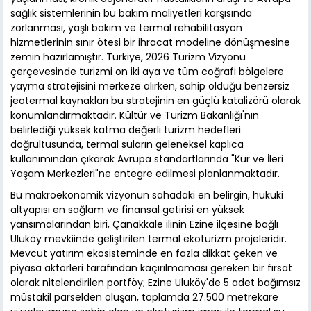
sağlık sistemlerinin bu bakım maliyetleri karşısında
zorlanması, yaşlı bakım ve termal rehabilitasyon
hizmetlerinin sınır ötesi bir ihracat modeline dönüşmesine
zemin hazırlamıştır. Türkiye, 2026 Turizm Vizyonu
çerçevesinde turizmi on iki aya ve tüm coğrafi bölgelere
yayma stratejisini merkeze alırken, sahip olduğu benzersiz
jeotermal kaynakları bu stratejinin en güçlü katalizörü olarak
konumlandırmaktadır. Kültür ve Turizm Bakanlığı'nın
belirlediği yüksek katma değerli turizm hedefleri
doğrultusunda, termal suların geleneksel kaplıca
kullanımından çıkarak Avrupa standartlarında "Kür ve İleri
Yaşam Merkezleri"ne entegre edilmesi planlanmaktadır.
Bu makroekonomik vizyonun sahadaki en belirgin, hukuki
altyapısı en sağlam ve finansal getirisi en yüksek
yansımalarından biri, Çanakkale ilinin Ezine ilçesine bağlı
Uluköy mevkiinde geliştirilen termal ekoturizm projeleridir.
Mevcut yatırım ekosisteminde en fazla dikkat çeken ve
piyasa aktörleri tarafından kaçırılmaması gereken bir fırsat
olarak nitelendirilen portföy; Ezine Uluköy'de 5 adet bağımsız
müstakil parselden oluşan, toplamda 27.500 metrekare