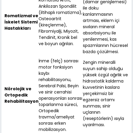
Romatoid Artrit,
(damar genişlemesi)
Ankilozan Spondilit
ile doku
(iltihaplı romatizma),
kanlanmasının
Romatizmal ve
Osteoartrit
artması, eklem içi
İskelet Sistemi
(kireçlenme),
sıvıların mineral
Hastalıkları
Fibromiyalji, Miyozit,
absorbsiyonu ile
Tendinit, Kronik bel
yenilenmesi, kas
ve boyun ağrıları.
spazmlarının hücresel
bazda çözülmesi.
İnme (felç) sonrası
Zengin mineralli
motor fonksiyon
suyun sahip olduğu
kaybı
yüksek özgül ağırlık ve
rehabilitasyonu,
hidrostatik kaldırma
Serebral Palsi, Beyin
kuvvetinin kaslara
Nörolojik ve
ve sinir cerrahisi
yerçekimsiz bir
Ortopedik
operasyonları sonrası
egzersiz ortamı
Rehabilitasyon
toparlanma süreci,
sunması, sinir
Ortopedik
uçlarının
travma/ameliyat
(reseptörlerin) ısıyla
sonrası erken
uyarılması.
mobilizasyon.