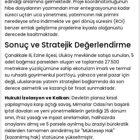
edindiği anlamına gelmektedir. Proje koordinatörlüğünün
hibe dosyalarının yazımından imar entegrasyonuna kadar
süreci uçtan uca yönetmesi, yatırımcının risk primini
neredeyse sıfıra indirmekte ve geri dönüş süresini (ROI)
benzer emlak geliştirme projelerine kıyasla olağanüstü
derecede kısaltmaktadır.
Sonuç ve Stratejik Değerlendirme
Çanakkale ili, Ezine ilçesi, Uluköy mevkiinde satışa sunulan, 5
adet bağımsız parselden oluşan ve toplamda 27.500
metrekare yüzölçümüne sahip ekoturizm imarlı ve termal
su ruhsatlı gayrimenkul portföyü, yalnızca yerel pazar için
değil, uluslararası yatırım stratejileri bağlamında da son
derece asimetrik ve kazançlı bir fırsat sunmaktadır.
Hukuki İzolasyon ve Kalkan:
Devletin plansız kırsal
yapılaşmaya karşı açtığı savaş, Mimarlar Odası'nın başarılı
iptal davaları ve yeni yönetmeliklerin getirdiği 25 dönüm
sınırı, ifraz yasağı ve inşaat sınırlamaları, halihazırda
onaylarını almış ve 5 parsele ayrılmış bu araziyi bürokratik
risklerden tamamen arındırılmış bir "Müktesep Hak"
(kazanılmış hak) statüsüne yükseltmiştir.