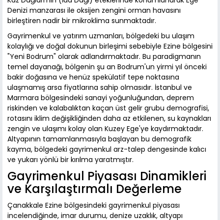
Kaz Dağları'nın (İda Dağı) eteklerinde konumlanarak Ege
Denizi manzarası ile oksijen zengini orman havasını
birleştiren nadir bir mikroklima sunmaktadır.
Gayrimenkul ve yatırım uzmanları, bölgedeki bu ulaşım
kolaylığı ve doğal dokunun birleşimi sebebiyle Ezine bölgesini
"Yeni Bodrum" olarak adlandırmaktadır. Bu paradigmanın
temel dayanağı, bölgenin şu an Bodrum'un yirmi yıl önceki
bakir doğasına ve henüz spekülatif tepe noktasına
ulaşmamış arsa fiyatlarına sahip olmasıdır. İstanbul ve
Marmara bölgesindeki sanayi yoğunluğundan, deprem
riskinden ve kalabalıktan kaçan üst gelir grubu demografisi,
rotasını iklim değişikliğinden daha az etkilenen, su kaynakları
zengin ve ulaşımı kolay olan Kuzey Ege'ye kaydırmaktadır.
Altyapının tamamlanmasıyla başlayan bu demografik
kayma, bölgedeki gayrimenkul arz-talep dengesinde kalıcı
ve yukarı yönlü bir kırılma yaratmıştır.
Gayrimenkul Piyasası Dinamikleri
ve Karşılaştırmalı Değerleme
Çanakkale Ezine bölgesindeki gayrimenkul piyasası
incelendiğinde, imar durumu, denize uzaklık, altyapı