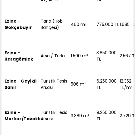
Ezine -
Tarla (Hobi
460 m²
775.000 TL
1.685 T
Gökçebayır
Bahçesi)
Ezine -
3.850.000
Arsa / Tarla
1.500 m²
2.567 
Karagömlek
TL
Ezine - Geyikli
Turistik Tesis
6.250.000
12.352
506 m²
Sahil
Arsası
TL
TL/m²
Ezine -
Turistik Tesis
9.250.000
3.389 m²
2.729 
Merkez/Tavaklı
Arsası
TL