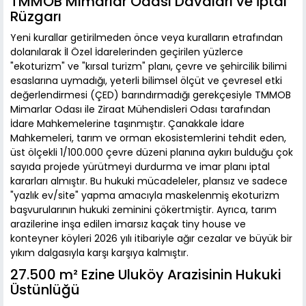
TMMOB Mimarlar Odası Davaları ve İptal
Rüzgarı
Yeni kurallar getirilmeden önce veya kuralların etrafından
dolanılarak İl Özel İdarelerinden geçirilen yüzlerce
"ekoturizm" ve "kırsal turizm" planı, çevre ve şehircilik bilimi
esaslarına uymadığı, yeterli bilimsel ölçüt ve çevresel etki
değerlendirmesi (ÇED) barındırmadığı gerekçesiyle TMMOB
Mimarlar Odası ile Ziraat Mühendisleri Odası tarafından
İdare Mahkemelerine taşınmıştır. Çanakkale İdare
Mahkemeleri, tarım ve orman ekosistemlerini tehdit eden,
üst ölçekli 1/100.000 çevre düzeni planına aykırı bulduğu çok
sayıda projede yürütmeyi durdurma ve imar planı iptal
kararları almıştır. Bu hukuki mücadeleler, plansız ve sadece
"yazlık ev/site" yapma amacıyla maskelenmiş ekoturizm
başvurularının hukuki zeminini çökertmiştir. Ayrıca, tarım
arazilerine inşa edilen imarsız kaçak tiny house ve
konteyner köyleri 2026 yılı itibariyle ağır cezalar ve büyük bir
yıkım dalgasıyla karşı karşıya kalmıştır.
27.500 m² Ezine Uluköy Arazisinin Hukuki
Üstünlüğü