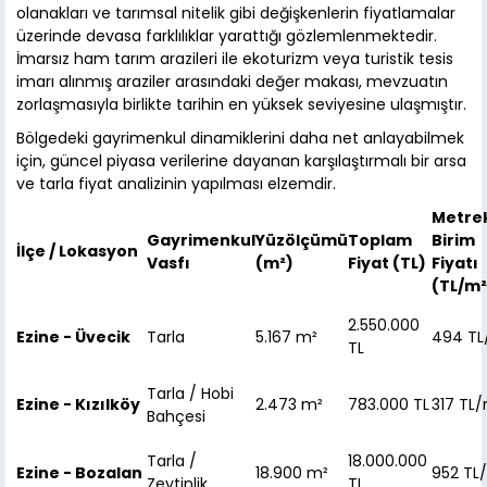
olanakları ve tarımsal nitelik gibi değişkenlerin fiyatlamalar
üzerinde devasa farklılıklar yarattığı gözlemlenmektedir.
İmarsız ham tarım arazileri ile ekoturizm veya turistik tesis
imarı alınmış araziler arasındaki değer makası, mevzuatın
zorlaşmasıyla birlikte tarihin en yüksek seviyesine ulaşmıştır.
Bölgedeki gayrimenkul dinamiklerini daha net anlayabilmek
için, güncel piyasa verilerine dayanan karşılaştırmalı bir arsa
ve tarla fiyat analizinin yapılması elzemdir.
Metre
Gayrimenkul
Yüzölçümü
Toplam
Birim
İlçe / Lokasyon
Vasfı
(m²)
Fiyat (TL)
Fiyatı
(TL/m²
2.550.000
Ezine - Üvecik
Tarla
5.167 m²
494 TL
TL
Tarla / Hobi
Ezine - Kızılköy
2.473 m²
783.000 TL
317 TL
Bahçesi
Tarla /
18.000.000
Ezine - Bozalan
18.900 m²
952 TL
Zeytinlik
TL