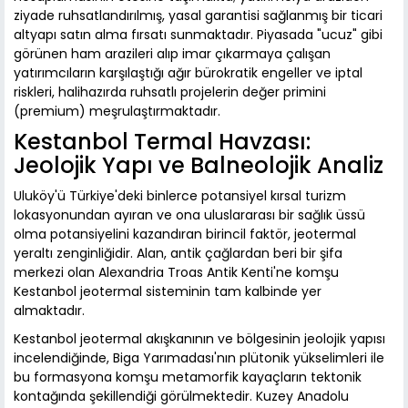
ziyade ruhsatlandırılmış, yasal garantisi sağlanmış bir ticari
altyapı satın alma fırsatı sunmaktadır. Piyasada "ucuz" gibi
görünen ham arazileri alıp imar çıkarmaya çalışan
yatırımcıların karşılaştığı ağır bürokratik engeller ve iptal
riskleri, halihazırda ruhsatlı projelerin değer primini
(premium) meşrulaştırmaktadır.
Kestanbol Termal Havzası:
Jeolojik Yapı ve Balneolojik Analiz
Uluköy'ü Türkiye'deki binlerce potansiyel kırsal turizm
lokasyonundan ayıran ve ona uluslararası bir sağlık üssü
olma potansiyelini kazandıran birincil faktör, jeotermal
yeraltı zenginliğidir. Alan, antik çağlardan beri bir şifa
merkezi olan Alexandria Troas Antik Kenti'ne komşu
Kestanbol jeotermal sisteminin tam kalbinde yer
almaktadır.
Kestanbol jeotermal akışkanının ve bölgesinin jeolojik yapısı
incelendiğinde, Biga Yarımadası'nın plütonik yükselimleri ile
bu formasyona komşu metamorfik kayaçların tektonik
kontağında şekillendiği görülmektedir. Kuzey Anadolu