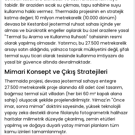
tabidir. Bir araziden sıcak su çıkması, tapu sahibine suyu
kullanma hakkı vermez. Thermaida projesinin en stratejik
katma değeri; 10 milyon metrekarelik (10.000 dönüm)
devasa bir Kestanbol jeotermal ruhsat sahası içinde yer
alması ve bürokratik engeller aşılarak bu özel arazilere yasal
"Termal Su Arama ve Kullanma Ruhsatı" tahsisinin resmi
olarak yapılmış olmasıdır. Yatırımcı, bu 27.500 metrekarelik
arsayı satın aldığında, yalnızca toprak mülkiyetini değil, şifalı
termal suyu ticari olarak tesisinde kullanma imtiyazını da
yasal bir güvence altında devralmaktadır.
Mimari Konsept ve Çıkış Stratejileri
Thermaida projesi, devasa jeotermal sahaya entegre
27.500 metrekarelik proje alanında 48 adet özel tasarım,
bağımsız termal süit villadan (her biri 60 m² kapalı alana
sahip) oluşacak şekilde projelendirilmiştir. Yılmaz'ın "Önce
imar, sonra mimar" doktrini sayesinde, yüksek teknolojili
yapay zeka destekli drone filolarıyla fotogrametrik halihazır
haritalar milimetrik düzeyde çıkarılmış, zemin etütleri
yapılmış ve doğaya duyarlı yatay mimari planların tüm
kamu izinleri tamamlanmıştır.