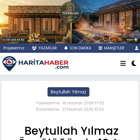
Projelerimiz
YAZARLAR
SON DAKİKA
MANŞETLER
Beytullah Yılmaz
Yayınlanma : 16 Haziran 2026 17:32
Düzenleme : 21 Haziran 2026 10:52
Beytullah Yılmaz