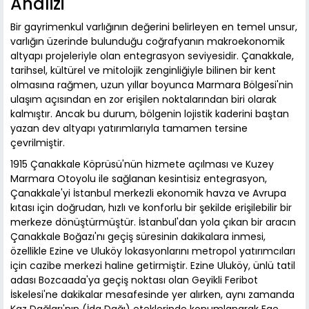
Analizi
Bir gayrimenkul varlığının değerini belirleyen en temel unsur,
varlığın üzerinde bulunduğu coğrafyanın makroekonomik
altyapı projeleriyle olan entegrasyon seviyesidir. Çanakkale,
tarihsel, kültürel ve mitolojik zenginliğiyle bilinen bir kent
olmasına rağmen, uzun yıllar boyunca Marmara Bölgesi'nin
ulaşım açısından en zor erişilen noktalarından biri olarak
kalmıştır. Ancak bu durum, bölgenin lojistik kaderini baştan
yazan dev altyapı yatırımlarıyla tamamen tersine
çevrilmiştir.
1915 Çanakkale Köprüsü'nün hizmete açılması ve Kuzey
Marmara Otoyolu ile sağlanan kesintisiz entegrasyon,
Çanakkale'yi İstanbul merkezli ekonomik havza ve Avrupa
kıtası için doğrudan, hızlı ve konforlu bir şekilde erişilebilir bir
merkeze dönüştürmüştür. İstanbul'dan yola çıkan bir aracın
Çanakkale Boğazı'nı geçiş süresinin dakikalara inmesi,
özellikle Ezine ve Uluköy lokasyonlarını metropol yatırımcıları
için cazibe merkezi haline getirmiştir. Ezine Uluköy, ünlü tatil
adası Bozcaada'ya geçiş noktası olan Geyikli Feribot
İskelesi'ne dakikalar mesafesinde yer alırken, aynı zamanda