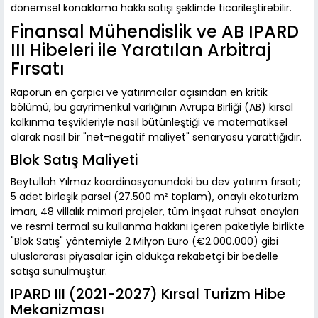
dönemsel konaklama hakkı satışı şeklinde ticarileştirebilir.
Finansal Mühendislik ve AB IPARD
III Hibeleri ile Yaratılan Arbitraj
Fırsatı
Raporun en çarpıcı ve yatırımcılar açısından en kritik
bölümü, bu gayrimenkul varlığının Avrupa Birliği (AB) kırsal
kalkınma teşvikleriyle nasıl bütünleştiği ve matematiksel
olarak nasıl bir "net-negatif maliyet" senaryosu yarattığıdır.
Blok Satış Maliyeti
Beytullah Yılmaz koordinasyonundaki bu dev yatırım fırsatı;
5 adet birleşik parsel (27.500 m² toplam), onaylı ekoturizm
imarı, 48 villalık mimari projeler, tüm inşaat ruhsat onayları
ve resmi termal su kullanma hakkını içeren paketiyle birlikte
"Blok Satış" yöntemiyle 2 Milyon Euro (€2.000.000) gibi
uluslararası piyasalar için oldukça rekabetçi bir bedelle
satışa sunulmuştur.
IPARD III (2021-2027) Kırsal Turizm Hibe
Mekanizması