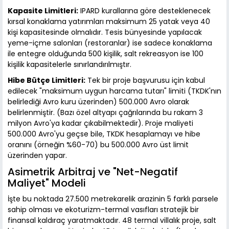
Kapasite Limitleri:
IPARD kurallarına göre desteklenecek
kırsal konaklama yatırımları maksimum 25 yatak veya 40
kişi kapasitesinde olmalıdır. Tesis bünyesinde yapılacak
yeme-içme salonları (restoranlar) ise sadece konaklama
ile entegre olduğunda 500 kişilik, salt rekreasyon ise 100
kişilik kapasitelerle sınırlandırılmıştır.
Hibe Bütçe Limitleri:
Tek bir proje başvurusu için kabul
edilecek "maksimum uygun harcama tutarı" limiti (TKDK'nın
belirlediği Avro kuru üzerinden) 500.000 Avro olarak
belirlenmiştir. (Bazı özel altyapı çağrılarında bu rakam 3
milyon Avro'ya kadar çıkabilmektedir). Proje maliyeti
500.000 Avro'yu geçse bile, TKDK hesaplamayı ve hibe
oranını (örneğin %60-70) bu 500.000 Avro üst limit
üzerinden yapar.
Asimetrik Arbitraj ve "Net-Negatif
Maliyet" Modeli
İşte bu noktada 27.500 metrekarelik arazinin 5 farklı parsele
sahip olması ve ekoturizm-termal vasıfları stratejik bir
finansal kaldıraç yaratmaktadır. 48 termal villalık proje, salt