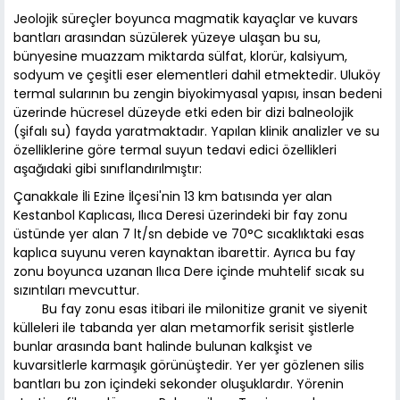
Jeolojik süreçler boyunca magmatik kayaçlar ve kuvars
bantları arasından süzülerek yüzeye ulaşan bu su,
bünyesine muazzam miktarda sülfat, klorür, kalsiyum,
sodyum ve çeşitli eser elementleri dahil etmektedir. Uluköy
termal sularının bu zengin biyokimyasal yapısı, insan bedeni
üzerinde hücresel düzeyde etki eden bir dizi balneolojik
(şifalı su) fayda yaratmaktadır. Yapılan klinik analizler ve su
özelliklerine göre termal suyun tedavi edici özellikleri
aşağıdaki gibi sınıflandırılmıştır:
Çanakkale İli Ezine İlçesi'nin 13 km batısında yer alan
Kestanbol Kaplıcası, Ilıca Deresi üzerindeki bir fay zonu
üstünde yer alan 7 lt/sn debide ve 70°C sıcaklıktaki esas
kaplıca suyunu veren kaynaktan ibarettir. Ayrıca bu fay
zonu boyunca uzanan Ilıca Dere içinde muhtelif sıcak su
sızıntıları mevcuttur.
Bu fay zonu esas itibari ile milonitize granit ve siyenit
külleleri ile tabanda yer alan metamorfik serisit şistlerle
bunlar arasında bant halinde bulunan kalkşist ve
kuvarsitlerle karmaşık görünüştedir. Yer yer gözlenen silis
bantları bu zon içindeki sekonder oluşuklardır. Yörenin