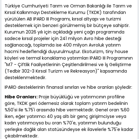
Türkiye Cumhuriyeti Tarım ve Orman Bakanlığı ile Tarım ve
Kırsal Kalkınmayı Destekleme Kurumu (TKDK) tarafından
yürütülen AB IPARD III Programı, kırsal altyapı ve turizmi
desteklemek için benzeri görülmemiş bir bütçeye sahiptir.
Kurumun 2026 yılı için açıkladığı yeni çağrı programında
sadece kırsal projeler için 241 milyon Avro hibe desteği
sağlanacağı, toplamda ise 400 milyon Avroluk yatırım
hacmi hedeflendiği duyurulmuştur. Ekoturizm, tiny house
köyleri ve termal konaklama yatırımları IPARD III Programının
"M7 - Çiftlik Faaliyetlerinin Çeşitlendirilmesi ve İş Geliştirme
(Tedbir 302-3 Kırsal Turizm ve Rekreasyon)" kapsamında
desteklenmektedir.
IPARD desteklerinin finansal sınırları ve hibe oranları şöyledir:
Hibe Oranları:
Proje büyüklüğü ve yatırımcının profiline
göre, TKDK geri ödemesiz olarak toplam yatırım bedelinin
%50'si ile %75'i arasında hibe vermektedir. Genel oran %60
iken, eğer yatırımcı 40 yaş altı bir genç girişimciyse veya
kadın yatırımcıysa bu oran %70'e, yatırımın bulunduğu
yerleşke dağlık alan statüsündeyse ek ilavelerle %75'e kadar
çıkabilmektedir.