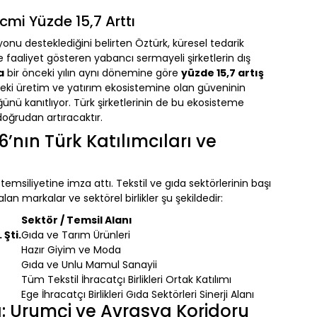
mi Yüzde 15,7 Arttı
onu desteklediğini belirten Öztürk, küresel tedarik
'de faaliyet gösteren yabancı sermayeli şirketlerin dış
a
bir önceki yılın aynı dönemine göre
yüzde 15,7 artış
n'deki üretim ve yatırım ekosistemine olan güveninin
nü kanıtlıyor. Türk şirketlerinin de bu ekosisteme
doğrudan artıracaktır.
’nın Türk Katılımcıları ve
msiliyetine imza attı. Tekstil ve gıda sektörlerinin başı
lan markalar ve sektörel birlikler şu şekildedir:
Sektör / Temsil Alanı
Şti.
Gıda ve Tarım Ürünleri
Hazır Giyim ve Moda
Gıda ve Unlu Mamul Sanayii
Tüm Tekstil İhracatçı Birlikleri Ortak Katılımı
Ege İhracatçı Birlikleri Gıda Sektörleri Sinerji Alanı
ı: Urumçi ve Avrasya Koridoru