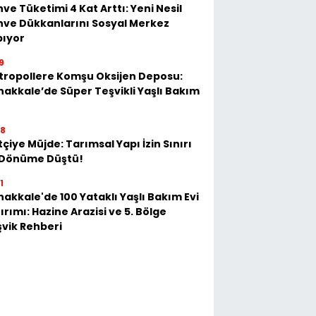
ve Tüketimi 4 Kat Arttı: Yeni Nesil
ve Dükkanlarını Sosyal Merkez
pıyor
9
tropollere Komşu Oksijen Deposu:
akkale’de Süper Teşvikli Yaşlı Bakım
28
tçiye Müjde: Tarımsal Yapı İzin Sınırı
 Dönüme Düştü!
1
akkale'de 100 Yataklı Yaşlı Bakım Evi
ırımı: Hazine Arazisi ve 5. Bölge
vik Rehberi