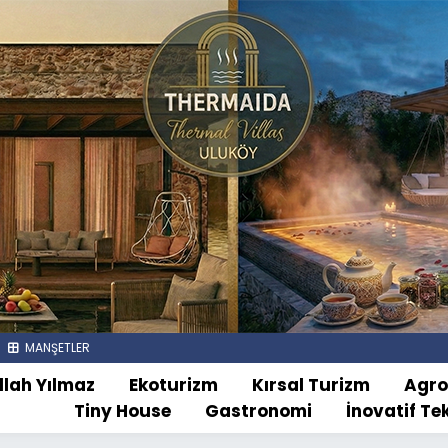
MANŞETLER
llah Yılmaz
Ekoturizm
Kırsal Turizm
Agr
Tiny House
Gastronomi
İnovatif Te