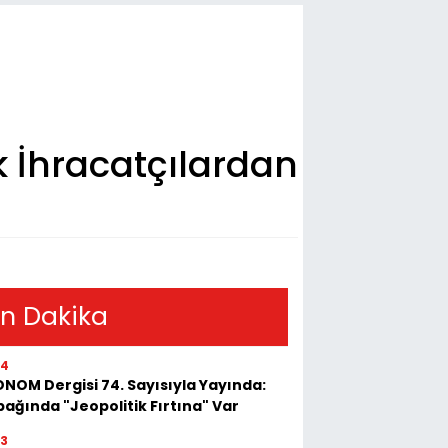
 İhracatçılardan
n Dakika
54
NOM Dergisi 74. Sayısıyla Yayında:
ağında "Jeopolitik Fırtına" Var
23