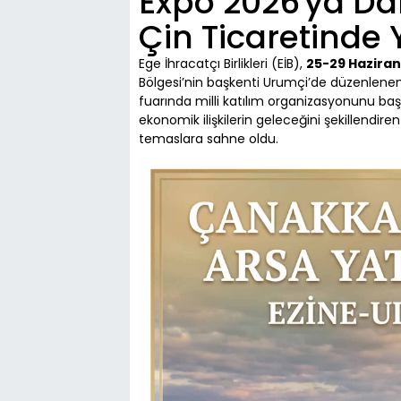
Expo 2026'ya Da
Çin Ticaretinde 
Ege İhracatçı Birlikleri (EİB),
25-29 Haziran
Bölgesi’nin başkenti Urumçi’de düzenlene
fuarında milli katılım organizasyonunu başar
ekonomik ilişkilerin geleceğini şekillendiren f
temaslara sahne oldu.