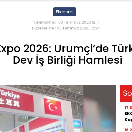
Ekonomi
Yayınlanma : 03 Temmuz 2026 12:11
Düzenleme : 03 Temmuz 2026 12:34
xpo 2026: Urumçi’de Türk
Dev İş Birliği Hamlesi
So
17:
EKO
Kap
16: