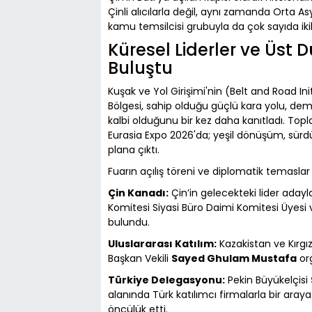
Çinli alıcılarla değil, aynı zamanda Orta A
kamu temsilcisi grubuyla da çok sayıda ikil
Küresel Liderler ve Üst
Buluştu
Kuşak ve Yol Girişimi'nin (Belt and Road Init
Bölgesi, sahip olduğu güçlü kara yolu, demir
kalbi olduğunu bir kez daha kanıtladı. To
Eurasia Expo 2026'da; yeşil dönüşüm, sürdürüle
plana çıktı.
Fuarın açılış töreni ve diplomatik temaslar
Çin Kanadı:
Çin’in gelecekteki lider adayl
Komitesi Siyasi Büro Daimi Komitesi Üyesi
bulundu.
Uluslararası Katılım:
Kazakistan ve Kırgız
Başkan Vekili
Sayed Ghulam Mustafa
org
Türkiye Delegasyonu:
Pekin Büyükelçisi
alanında Türk katılımcı firmalarla bir aray
öncülük etti.