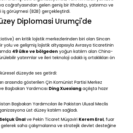
sya coğrafyasından gelen geniş bir ithalatçı, yatırımcı ve
i iş görüşmesi (B2B) gerçekleştirdi.
 Düzey Diplomasi Urumçi'de
iative) en kritik lojistik merkezlerinden biri olan Sincan
 yolu ve gelişmiş lojistik altyapısıyla Avrasya ticaretinin
plamda
49 ülke ve bölgeden
yoğun katılım alan China-
bilir yatırımlar ve ileri teknoloji odaklı iş ortaklıkları ön
 küresel düzeyde ses getirdi:
arı arasında gösterilen Çin Komünist Partisi Merkez
 ve Başbakan Yardımcısı
Ding Xuexiang
açılışta hazır
istan Başbakan Yardımcıları ile Pakistan Ulusal Meclis
anizasyona üst düzey katılım sağladı.
Selçuk Ünal
ve Pekin Ticaret Müşaviri
Kerem Erol
, fuar
a gelerek saha çalışmalarına ve stratejik devlet desteğine