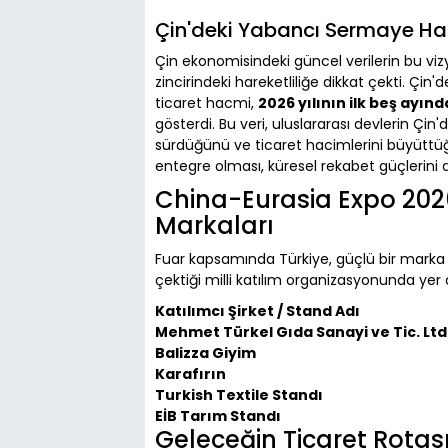
Çin'deki Yabancı Sermaye Hac
Çin ekonomisindeki güncel verilerin bu vizy
zincirindeki hareketliliğe dikkat çekti. Çin
ticaret hacmi,
2026 yılının ilk beş ayınd
gösterdi. Bu veri, uluslararası devlerin Çi
sürdüğünü ve ticaret hacimlerini büyüttüğü
entegre olması, küresel rekabet güçlerini 
China-Eurasia Expo 2026
Markaları
Fuar kapsamında Türkiye, güçlü bir marka te
çektiği milli katılım organizasyonunda yer a
Katılımcı Şirket / Stand Adı
Mehmet Türkel Gıda Sanayi ve Tic. Ltd. 
Balizza Giyim
Karafırın
Turkish Textile Standı
EİB Tarım Standı
Geleceğin Ticaret Rotas