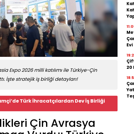
Kah
Kah
Ya
11:0
Me
Çan
Evi
19:
Çif
20
asia Expo 2026 milli katılımı ile Türkiye-Çin
18:5
 İşte stratejik iş birliği detayları!
Çan
Yat
Teş
mçi’de Türk İhracatçılardan Dev İş Birliği
likleri Çin Avrasya