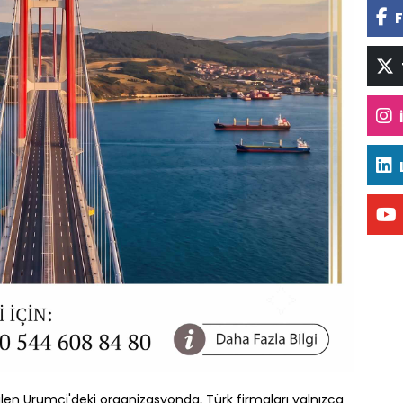
F
irilen Urumçi'deki organizasyonda, Türk firmaları yalnızca