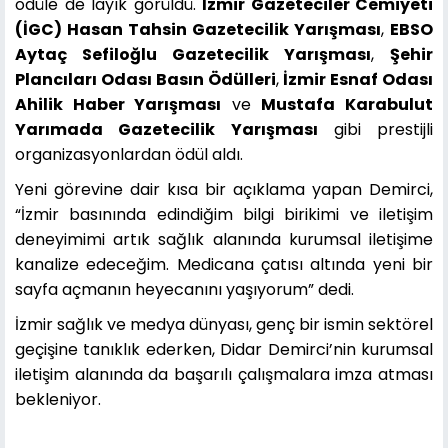
ödüle de layık görüldü.
İzmir Gazeteciler Cemiyeti
(İGC) Hasan Tahsin Gazetecilik Yarışması
,
EBSO
Aytaç Sefiloğlu Gazetecilik Yarışması
,
Şehir
Plancıları Odası Basın Ödülleri
,
İzmir Esnaf Odası
Ahilik Haber Yarışması
ve
Mustafa Karabulut
Yarımada Gazetecilik Yarışması
gibi prestijli
organizasyonlardan ödül aldı.
Yeni görevine dair kısa bir açıklama yapan Demirci,
“İzmir basınında edindiğim bilgi birikimi ve iletişim
deneyimimi artık sağlık alanında kurumsal iletişime
kanalize edeceğim. Medicana çatısı altında yeni bir
sayfa açmanın heyecanını yaşıyorum” dedi.
İzmir sağlık ve medya dünyası, genç bir ismin sektörel
geçişine tanıklık ederken, Didar Demirci’nin kurumsal
iletişim alanında da başarılı çalışmalara imza atması
bekleniyor.