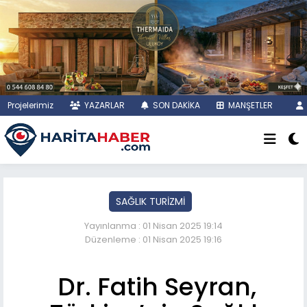
Projelerimiz
YAZARLAR
SON DAKİKA
MANŞETLER
SAĞLIK TURİZMİ
Yayınlanma : 01 Nisan 2025 19:14
Düzenleme : 01 Nisan 2025 19:16
Dr. Fatih Seyran,