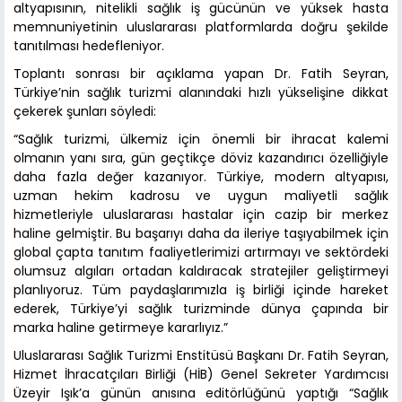
altyapısının, nitelikli sağlık iş gücünün ve yüksek hasta
memnuniyetinin uluslararası platformlarda doğru şekilde
tanıtılması hedefleniyor.
Toplantı sonrası bir açıklama yapan Dr. Fatih Seyran,
Türkiye’nin sağlık turizmi alanındaki hızlı yükselişine dikkat
çekerek şunları söyledi:
“Sağlık turizmi, ülkemiz için önemli bir ihracat kalemi
olmanın yanı sıra, gün geçtikçe döviz kazandırıcı özelliğiyle
daha fazla değer kazanıyor. Türkiye, modern altyapısı,
uzman hekim kadrosu ve uygun maliyetli sağlık
hizmetleriyle uluslararası hastalar için cazip bir merkez
haline gelmiştir. Bu başarıyı daha da ileriye taşıyabilmek için
global çapta tanıtım faaliyetlerimizi artırmayı ve sektördeki
olumsuz algıları ortadan kaldıracak stratejiler geliştirmeyi
planlıyoruz. Tüm paydaşlarımızla iş birliği içinde hareket
ederek, Türkiye’yi sağlık turizminde dünya çapında bir
marka haline getirmeye kararlıyız.”
Uluslararası Sağlık Turizmi Enstitüsü Başkanı Dr. Fatih Seyran,
Hizmet İhracatçıları Birliği (HİB) Genel Sekreter Yardımcısı
Üzeyir Işık’a günün anısına editörlüğünü yaptığı “Sağlık