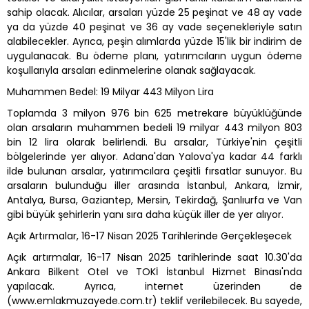
sahip olacak. Alıcılar, arsaları yüzde 25 peşinat ve 48 ay vade
ya da yüzde 40 peşinat ve 36 ay vade seçenekleriyle satın
alabilecekler. Ayrıca, peşin alımlarda yüzde 15'lik bir indirim de
uygulanacak. Bu ödeme planı, yatırımcıların uygun ödeme
koşullarıyla arsaları edinmelerine olanak sağlayacak.
Muhammen Bedel: 19 Milyar 443 Milyon Lira
Toplamda 3 milyon 976 bin 625 metrekare büyüklüğünde
olan arsaların muhammen bedeli 19 milyar 443 milyon 803
bin 12 lira olarak belirlendi. Bu arsalar, Türkiye'nin çeşitli
bölgelerinde yer alıyor. Adana'dan Yalova'ya kadar 44 farklı
ilde bulunan arsalar, yatırımcılara çeşitli fırsatlar sunuyor. Bu
arsaların bulunduğu iller arasında İstanbul, Ankara, İzmir,
Antalya, Bursa, Gaziantep, Mersin, Tekirdağ, Şanlıurfa ve Van
gibi büyük şehirlerin yanı sıra daha küçük iller de yer alıyor.
Açık Artırmalar, 16-17 Nisan 2025 Tarihlerinde Gerçekleşecek
Açık artırmalar, 16-17 Nisan 2025 tarihlerinde saat 10.30'da
Ankara Bilkent Otel ve TOKİ İstanbul Hizmet Binası'nda
yapılacak. Ayrıca, internet üzerinden de
(www.emlakmuzayede.com.tr) teklif verilebilecek. Bu sayede,