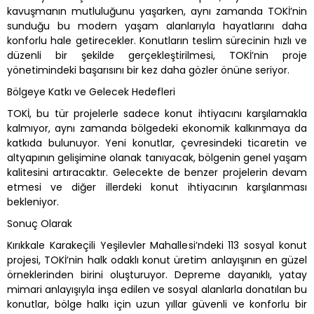
kavuşmanın mutluluğunu yaşarken, aynı zamanda TOKİ’nin
sunduğu bu modern yaşam alanlarıyla hayatlarını daha
konforlu hale getirecekler. Konutların teslim sürecinin hızlı ve
düzenli bir şekilde gerçekleştirilmesi, TOKİ’nin proje
yönetimindeki başarısını bir kez daha gözler önüne seriyor.
Bölgeye Katkı ve Gelecek Hedefleri
TOKİ, bu tür projelerle sadece konut ihtiyacını karşılamakla
kalmıyor, aynı zamanda bölgedeki ekonomik kalkınmaya da
katkıda bulunuyor. Yeni konutlar, çevresindeki ticaretin ve
altyapının gelişimine olanak tanıyacak, bölgenin genel yaşam
kalitesini artıracaktır. Gelecekte de benzer projelerin devam
etmesi ve diğer illerdeki konut ihtiyacının karşılanması
bekleniyor.
Sonuç Olarak
Kırıkkale Karakeçili Yeşilevler Mahallesi’ndeki 113 sosyal konut
projesi, TOKİ’nin halk odaklı konut üretim anlayışının en güzel
örneklerinden birini oluşturuyor. Depreme dayanıklı, yatay
mimari anlayışıyla inşa edilen ve sosyal alanlarla donatılan bu
konutlar, bölge halkı için uzun yıllar güvenli ve konforlu bir