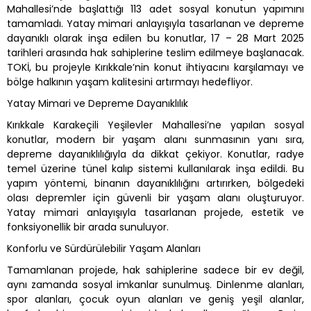
Mahallesi’nde başlattığı 113 adet sosyal konutun yapımını
tamamladı. Yatay mimari anlayışıyla tasarlanan ve depreme
dayanıklı olarak inşa edilen bu konutlar, 17 – 28 Mart 2025
tarihleri arasında hak sahiplerine teslim edilmeye başlanacak.
TOKİ, bu projeyle Kırıkkale’nin konut ihtiyacını karşılamayı ve
bölge halkının yaşam kalitesini artırmayı hedefliyor.
Yatay Mimari ve Depreme Dayanıklılık
Kırıkkale Karakeçili Yeşilevler Mahallesi’ne yapılan sosyal
konutlar, modern bir yaşam alanı sunmasının yanı sıra,
depreme dayanıklılığıyla da dikkat çekiyor. Konutlar, radye
temel üzerine tünel kalıp sistemi kullanılarak inşa edildi. Bu
yapım yöntemi, binanın dayanıklılığını artırırken, bölgedeki
olası depremler için güvenli bir yaşam alanı oluşturuyor.
Yatay mimari anlayışıyla tasarlanan projede, estetik ve
fonksiyonellik bir arada sunuluyor.
Konforlu ve Sürdürülebilir Yaşam Alanları
Tamamlanan projede, hak sahiplerine sadece bir ev değil,
aynı zamanda sosyal imkanlar sunulmuş. Dinlenme alanları,
spor alanları, çocuk oyun alanları ve geniş yeşil alanlar,