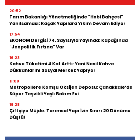
20:52
Tarım Bakanlığı Yönetmeliğinde "Hobi Bahçesi"
Yanılsaması: Kaçak Yapılara Yıkım Devam Ediyor
17:54
EKONOM Dergisi 74. Sayısıyla Yayında: Kapağında
"Jeopolitik Fırtına" Var
16:23
Kahve Tüketimi 4 Kat Arttı: Yeni Nesil Kahve
Dükkanlarını Sosyal Merkez Yapıyor
11:09
Metropollere Komşu Oksijen Deposu: Çanakkale’de
Süper Teşvikli Yaşlı Bakım Evi
19:28
Çiftçiye Müjde: Tarımsal Yapı İzin Sınırı 20 Dönüme
Düştü!