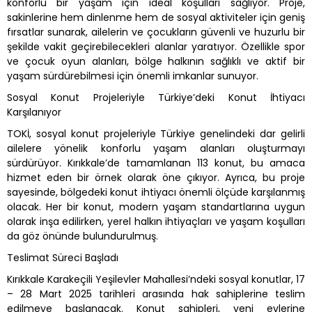
konforlu bir yaşam için ideal koşulları sağlıyor. Proje,
sakinlerine hem dinlenme hem de sosyal aktiviteler için geniş
fırsatlar sunarak, ailelerin ve çocukların güvenli ve huzurlu bir
şekilde vakit geçirebilecekleri alanlar yaratıyor. Özellikle spor
ve çocuk oyun alanları, bölge halkının sağlıklı ve aktif bir
yaşam sürdürebilmesi için önemli imkanlar sunuyor.
Sosyal Konut Projeleriyle Türkiye’deki Konut İhtiyacı
Karşılanıyor
TOKİ, sosyal konut projeleriyle Türkiye genelindeki dar gelirli
ailelere yönelik konforlu yaşam alanları oluşturmayı
sürdürüyor. Kırıkkale’de tamamlanan 113 konut, bu amaca
hizmet eden bir örnek olarak öne çıkıyor. Ayrıca, bu proje
sayesinde, bölgedeki konut ihtiyacı önemli ölçüde karşılanmış
olacak. Her bir konut, modern yaşam standartlarına uygun
olarak inşa edilirken, yerel halkın ihtiyaçları ve yaşam koşulları
da göz önünde bulundurulmuş.
Teslimat Süreci Başladı
Kırıkkale Karakeçili Yeşilevler Mahallesi’ndeki sosyal konutlar, 17
– 28 Mart 2025 tarihleri arasında hak sahiplerine teslim
edilmeye başlanacak. Konut sahipleri, yeni evlerine