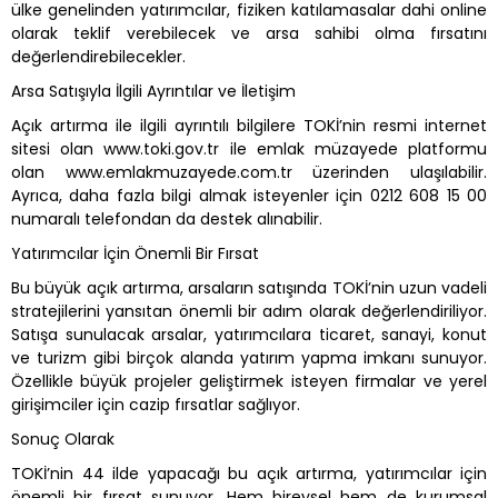
ülke genelinden yatırımcılar, fiziken katılamasalar dahi online
olarak teklif verebilecek ve arsa sahibi olma fırsatını
değerlendirebilecekler.
Arsa Satışıyla İlgili Ayrıntılar ve İletişim
Açık artırma ile ilgili ayrıntılı bilgilere TOKİ’nin resmi internet
sitesi olan www.toki.gov.tr ile emlak müzayede platformu
olan www.emlakmuzayede.com.tr üzerinden ulaşılabilir.
Ayrıca, daha fazla bilgi almak isteyenler için 0212 608 15 00
numaralı telefondan da destek alınabilir.
Yatırımcılar İçin Önemli Bir Fırsat
Bu büyük açık artırma, arsaların satışında TOKİ’nin uzun vadeli
stratejilerini yansıtan önemli bir adım olarak değerlendiriliyor.
Satışa sunulacak arsalar, yatırımcılara ticaret, sanayi, konut
ve turizm gibi birçok alanda yatırım yapma imkanı sunuyor.
Özellikle büyük projeler geliştirmek isteyen firmalar ve yerel
girişimciler için cazip fırsatlar sağlıyor.
Sonuç Olarak
TOKİ’nin 44 ilde yapacağı bu açık artırma, yatırımcılar için
önemli bir fırsat sunuyor. Hem bireysel hem de kurumsal