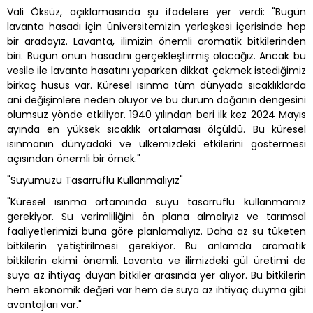
Vali Öksüz, açıklamasında şu ifadelere yer verdi: "Bugün
lavanta hasadı için üniversitemizin yerleşkesi içerisinde hep
bir aradayız. Lavanta, ilimizin önemli aromatik bitkilerinden
biri. Bugün onun hasadını gerçekleştirmiş olacağız. Ancak bu
vesile ile lavanta hasatını yaparken dikkat çekmek istediğimiz
birkaç husus var. Küresel ısınma tüm dünyada sıcaklıklarda
ani değişimlere neden oluyor ve bu durum doğanın dengesini
olumsuz yönde etkiliyor. 1940 yılından beri ilk kez 2024 Mayıs
ayında en yüksek sıcaklık ortalaması ölçüldü. Bu küresel
ısınmanın dünyadaki ve ülkemizdeki etkilerini göstermesi
açısından önemli bir örnek."
"Suyumuzu Tasarruflu Kullanmalıyız"
"Küresel ısınma ortamında suyu tasarruflu kullanmamız
gerekiyor. Su verimliliğini ön plana almalıyız ve tarımsal
faaliyetlerimizi buna göre planlamalıyız. Daha az su tüketen
bitkilerin yetiştirilmesi gerekiyor. Bu anlamda aromatik
bitkilerin ekimi önemli. Lavanta ve ilimizdeki gül üretimi de
suya az ihtiyaç duyan bitkiler arasında yer alıyor. Bu bitkilerin
hem ekonomik değeri var hem de suya az ihtiyaç duyma gibi
avantajları var."