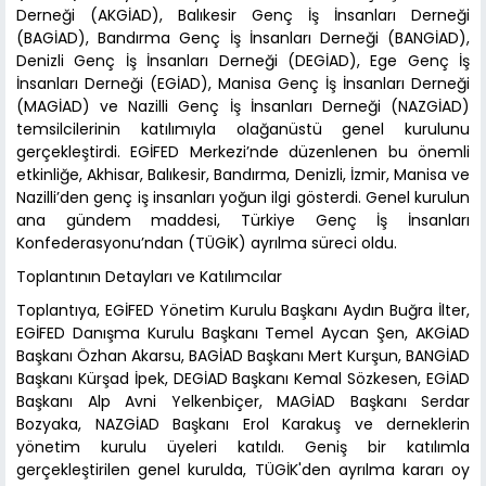
Derneği (AKGİAD), Balıkesir Genç İş İnsanları Derneği
(BAGİAD), Bandırma Genç İş İnsanları Derneği (BANGİAD),
Denizli Genç İş İnsanları Derneği (DEGİAD), Ege Genç İş
İnsanları Derneği (EGİAD), Manisa Genç İş İnsanları Derneği
(MAGİAD) ve Nazilli Genç İş İnsanları Derneği (NAZGİAD)
temsilcilerinin katılımıyla olağanüstü genel kurulunu
gerçekleştirdi. EGİFED Merkezi’nde düzenlenen bu önemli
etkinliğe, Akhisar, Balıkesir, Bandırma, Denizli, İzmir, Manisa ve
Nazilli’den genç iş insanları yoğun ilgi gösterdi. Genel kurulun
ana gündem maddesi, Türkiye Genç İş İnsanları
Konfederasyonu’ndan (TÜGİK) ayrılma süreci oldu.
Toplantının Detayları ve Katılımcılar
Toplantıya, EGİFED Yönetim Kurulu Başkanı Aydın Buğra İlter,
EGİFED Danışma Kurulu Başkanı Temel Aycan Şen, AKGİAD
Başkanı Özhan Akarsu, BAGİAD Başkanı Mert Kurşun, BANGİAD
Başkanı Kürşad İpek, DEGİAD Başkanı Kemal Sözkesen, EGİAD
Başkanı Alp Avni Yelkenbiçer, MAGİAD Başkanı Serdar
Bozyaka, NAZGİAD Başkanı Erol Karakuş ve derneklerin
yönetim kurulu üyeleri katıldı. Geniş bir katılımla
gerçekleştirilen genel kurulda, TÜGİK'den ayrılma kararı oy