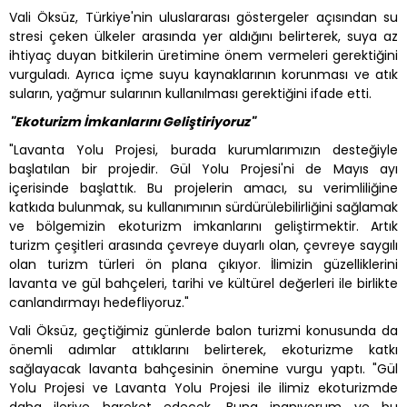
Vali Öksüz, Türkiye'nin uluslararası göstergeler açısından su
stresi çeken ülkeler arasında yer aldığını belirterek, suya az
ihtiyaç duyan bitkilerin üretimine önem vermeleri gerektiğini
vurguladı. Ayrıca içme suyu kaynaklarının korunması ve atık
suların, yağmur sularının kullanılması gerektiğini ifade etti.
"Ekoturizm İmkanlarını Geliştiriyoruz"
"Lavanta Yolu Projesi, burada kurumlarımızın desteğiyle
başlatılan bir projedir. Gül Yolu Projesi'ni de Mayıs ayı
içerisinde başlattık. Bu projelerin amacı, su verimliliğine
katkıda bulunmak, su kullanımının sürdürülebilirliğini sağlamak
ve bölgemizin ekoturizm imkanlarını geliştirmektir. Artık
turizm çeşitleri arasında çevreye duyarlı olan, çevreye saygılı
olan turizm türleri ön plana çıkıyor. İlimizin güzelliklerini
lavanta ve gül bahçeleri, tarihi ve kültürel değerleri ile birlikte
canlandırmayı hedefliyoruz."
Vali Öksüz, geçtiğimiz günlerde balon turizmi konusunda da
önemli adımlar attıklarını belirterek, ekoturizme katkı
sağlayacak lavanta bahçesinin önemine vurgu yaptı. "Gül
Yolu Projesi ve Lavanta Yolu Projesi ile ilimiz ekoturizmde
daha ileriye hareket edecek. Buna inanıyorum ve bu