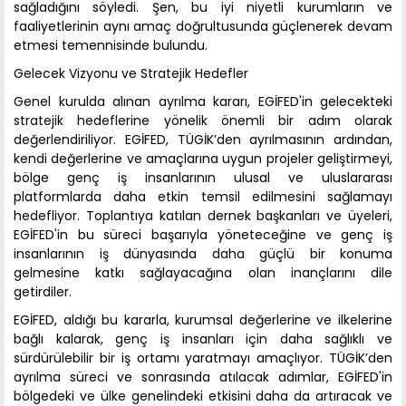
sağladığını söyledi. Şen, bu iyi niyetli kurumların ve
faaliyetlerinin aynı amaç doğrultusunda güçlenerek devam
etmesi temennisinde bulundu.
Gelecek Vizyonu ve Stratejik Hedefler
Genel kurulda alınan ayrılma kararı, EGİFED'in gelecekteki
stratejik hedeflerine yönelik önemli bir adım olarak
değerlendiriliyor. EGİFED, TÜGİK’den ayrılmasının ardından,
kendi değerlerine ve amaçlarına uygun projeler geliştirmeyi,
bölge genç iş insanlarının ulusal ve uluslararası
platformlarda daha etkin temsil edilmesini sağlamayı
hedefliyor. Toplantıya katılan dernek başkanları ve üyeleri,
EGİFED'in bu süreci başarıyla yöneteceğine ve genç iş
insanlarının iş dünyasında daha güçlü bir konuma
gelmesine katkı sağlayacağına olan inançlarını dile
getirdiler.
EGİFED, aldığı bu kararla, kurumsal değerlerine ve ilkelerine
bağlı kalarak, genç iş insanları için daha sağlıklı ve
sürdürülebilir bir iş ortamı yaratmayı amaçlıyor. TÜGİK’den
ayrılma süreci ve sonrasında atılacak adımlar, EGİFED'in
bölgedeki ve ülke genelindeki etkisini daha da artıracak ve