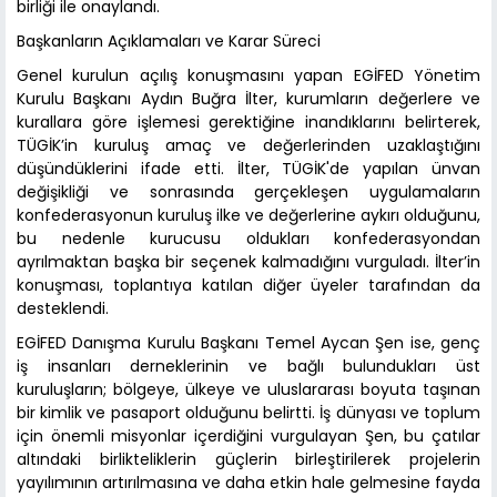
birliği ile onaylandı.
Başkanların Açıklamaları ve Karar Süreci
Genel kurulun açılış konuşmasını yapan EGİFED Yönetim
Kurulu Başkanı Aydın Buğra İlter, kurumların değerlere ve
kurallara göre işlemesi gerektiğine inandıklarını belirterek,
TÜGİK’in kuruluş amaç ve değerlerinden uzaklaştığını
düşündüklerini ifade etti. İlter, TÜGİK'de yapılan ünvan
değişikliği ve sonrasında gerçekleşen uygulamaların
konfederasyonun kuruluş ilke ve değerlerine aykırı olduğunu,
bu nedenle kurucusu oldukları konfederasyondan
ayrılmaktan başka bir seçenek kalmadığını vurguladı. İlter’in
konuşması, toplantıya katılan diğer üyeler tarafından da
desteklendi.
EGİFED Danışma Kurulu Başkanı Temel Aycan Şen ise, genç
iş insanları derneklerinin ve bağlı bulundukları üst
kuruluşların; bölgeye, ülkeye ve uluslararası boyuta taşınan
bir kimlik ve pasaport olduğunu belirtti. İş dünyası ve toplum
için önemli misyonlar içerdiğini vurgulayan Şen, bu çatılar
altındaki birlikteliklerin güçlerin birleştirilerek projelerin
yayılımının artırılmasına ve daha etkin hale gelmesine fayda