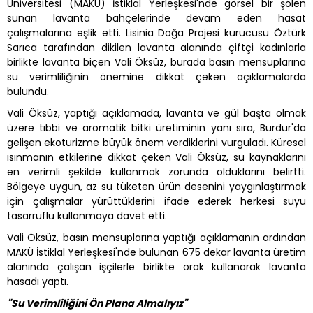
Üniversitesi (MAKÜ) İstiklal Yerleşkesi'nde görsel bir şölen
sunan lavanta bahçelerinde devam eden hasat
çalışmalarına eşlik etti. Lisinia Doğa Projesi kurucusu Öztürk
Sarıca tarafından dikilen lavanta alanında çiftçi kadınlarla
birlikte lavanta biçen Vali Öksüz, burada basın mensuplarına
su verimliliğinin önemine dikkat çeken açıklamalarda
bulundu.
Vali Öksüz, yaptığı açıklamada, lavanta ve gül başta olmak
üzere tıbbi ve aromatik bitki üretiminin yanı sıra, Burdur'da
gelişen ekoturizme büyük önem verdiklerini vurguladı. Küresel
ısınmanın etkilerine dikkat çeken Vali Öksüz, su kaynaklarını
en verimli şekilde kullanmak zorunda olduklarını belirtti.
Bölgeye uygun, az su tüketen ürün desenini yaygınlaştırmak
için çalışmalar yürüttüklerini ifade ederek herkesi suyu
tasarruflu kullanmaya davet etti.
Vali Öksüz, basın mensuplarına yaptığı açıklamanın ardından
MAKÜ İstiklal Yerleşkesi'nde bulunan 675 dekar lavanta üretim
alanında çalışan işçilerle birlikte orak kullanarak lavanta
hasadı yaptı.
"Su Verimliliğini Ön Plana Almalıyız"