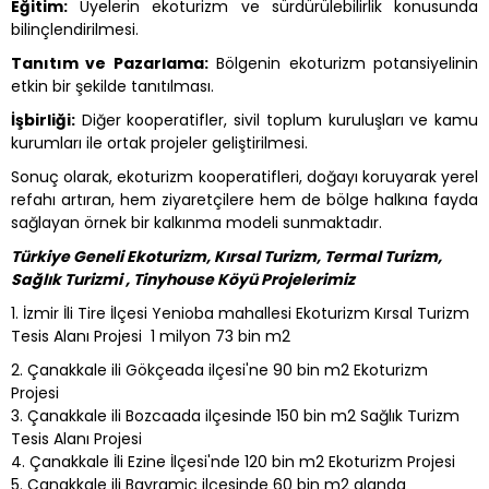
Eğitim:
Üyelerin ekoturizm ve sürdürülebilirlik konusunda
bilinçlendirilmesi.
Tanıtım ve Pazarlama:
Bölgenin ekoturizm potansiyelinin
etkin bir şekilde tanıtılması.
İşbirliği:
Diğer kooperatifler, sivil toplum kuruluşları ve kamu
kurumları ile ortak projeler geliştirilmesi.
Sonuç olarak, ekoturizm kooperatifleri, doğayı koruyarak yerel
refahı artıran, hem ziyaretçilere hem de bölge halkına fayda
sağlayan örnek bir kalkınma modeli sunmaktadır.
Türkiye Geneli Ekoturizm, Kırsal Turizm, Termal Turizm,
Sağlık Turizmi , Tinyhouse Köyü Projelerimiz
1. İzmir İli Tire İlçesi Yenioba mahallesi Ekoturizm Kırsal Turizm
Tesis Alanı Projesi 1 milyon 73 bin m2
2. Çanakkale ili Gökçeada ilçesi'ne 90 bin m2 Ekoturizm
Projesi
3. Çanakkale ili Bozcaada ilçesinde 150 bin m2 Sağlık Turizm
Tesis Alanı Projesi
4. Çanakkale İli Ezine İlçesi'nde 120 bin m2 Ekoturizm Projesi
5. Çanakkale ili Bayramiç ilçesinde 60 bin m2 alanda