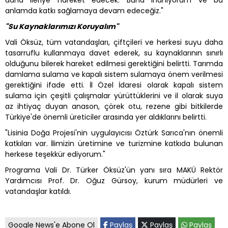
anlamda katkı sağlamaya devam edeceğiz."
"Su Kaynaklarımızı Koruyalım"
Vali Öksüz, tüm vatandaşları, çiftçileri ve herkesi suyu daha
tasarruflu kullanmaya davet ederek, su kaynaklarının sınırlı
olduğunu bilerek hareket edilmesi gerektiğini belirtti. Tarımda
damlama sulama ve kapalı sistem sulamaya önem verilmesi
gerektiğini ifade etti. İl Özel İdaresi olarak kapalı sistem
sulama için çeşitli çalışmalar yürüttüklerini ve il olarak suya
az ihtiyaç duyan anason, çörek otu, rezene gibi bitkilerde
Türkiye'de önemli üreticiler arasında yer aldıklarını belirtti.
"Lisinia Doğa Projesi'nin uygulayıcısı Öztürk Sarıca'nın önemli
katkıları var. İlimizin üretimine ve turizmine katkıda bulunan
herkese teşekkür ediyorum."
Programa Vali Dr. Türker Öksüz'ün yanı sıra MAKÜ Rektör
Yardımcısı Prof. Dr. Oğuz Gürsoy, kurum müdürleri ve
vatandaşlar katıldı.
Google News'e Abone Ol
Paylaş
Paylaş
Paylaş