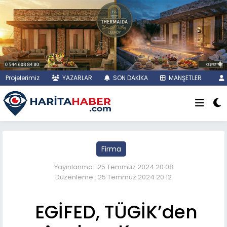
Projelerimiz
YAZARLAR
SON DAKİKA
MANŞETLER
Firma
Yayınlanma : 25 Temmuz 2024 20:08
Düzenleme : 25 Temmuz 2024 20:12
EGİFED, TÜGİK’den