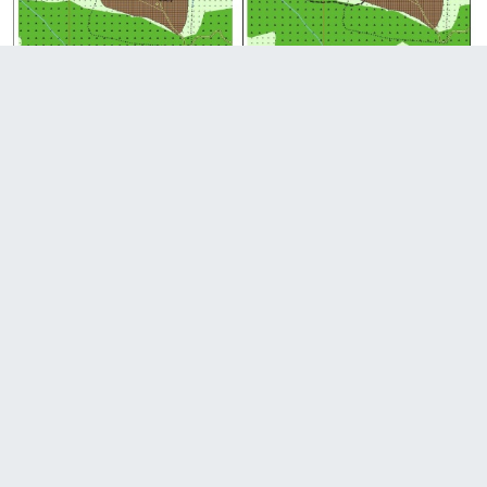
Ordu Akkuş’ta 50 hektarlık tarım alanı, Çevre
Düzeni Planı değişikliği ile “Kentsel Yerleşim
Alanı” olarak tanımlandı. Yeni karar, konut ve
altyapı projelerinin yasal önünü açtı.
Ordu’da 50 Hektarlık Tarım Alanı İmar
Planına Dahil Edildi: Kentsel Yerleşim Alanı
Olarak Tanımlandı
Ordu’da 50 Hektarlık Alan Kentsel
Yerleşim Alanı Oluyor! Çevre
Düzeni Planında Kritik Değişiklik