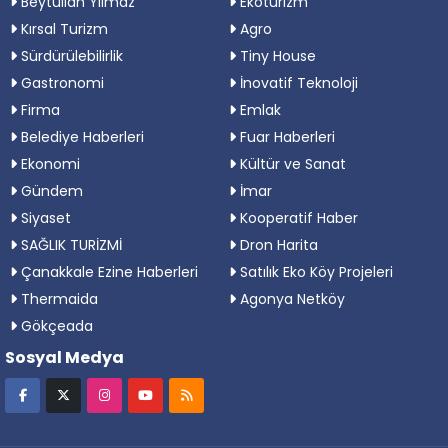
Beytullah Yılmaz
Ekoturizm
Kırsal Turizm
Agro
Sürdürülebilirlik
Tiny House
Gastronomi
İnovatif Teknoloji
Firma
Emlak
Belediye Haberleri
Fuar Haberleri
Ekonomi
Kültür ve Sanat
Gündem
İmar
Siyaset
Kooperatif Haber
SAĞLIK TURİZMİ
Dron Harita
Çanakkale Ezine Haberleri
Satılık Eko Köy Projeleri
Thermaida
Agonya Netköy
Gökçeada
Sosyal Medya