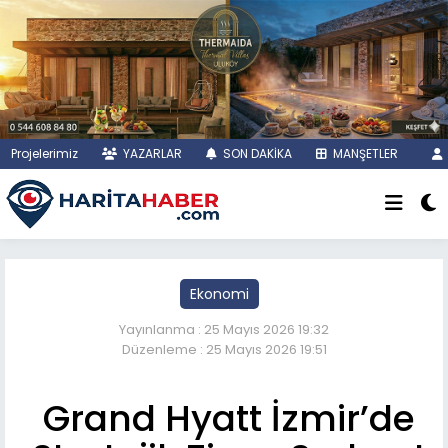
Projelerimiz
YAZARLAR
SON DAKİKA
MANŞETLER
Ekonomi
Yayınlanma : 25 Mayıs 2026 19:32
Düzenleme : 25 Mayıs 2026 19:51
Grand Hyatt İzmir’de