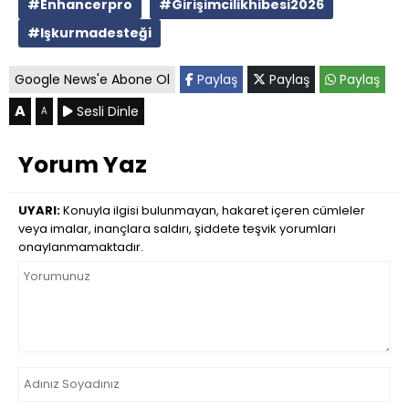
#Enhancerpro
#Girişimcilikhibesi2026
#Işkurmadesteği
Google News'e Abone Ol
Paylaş
Paylaş
Paylaş
A
Sesli Dinle
A
Yorum Yaz
UYARI:
Konuyla ilgisi bulunmayan, hakaret içeren cümleler
veya imalar, inançlara saldırı, şiddete teşvik yorumları
onaylanmamaktadır.