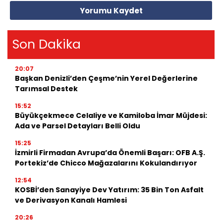
Yorumu Kaydet
Son Dakika
20:07
Başkan Denizli’den Çeşme’nin Yerel Değerlerine
Tarımsal Destek
15:52
Büyükçekmece Celaliye ve Kamiloba İmar Müjdesi:
Ada ve Parsel Detayları Belli Oldu
15:25
İzmirli Firmadan Avrupa’da Önemli Başarı: OFB A.Ş.
Portekiz’de Chicco Mağazalarını Kokulandırıyor
12:54
KOSBİ’den Sanayiye Dev Yatırım: 35 Bin Ton Asfalt
ve Derivasyon Kanalı Hamlesi
20:26