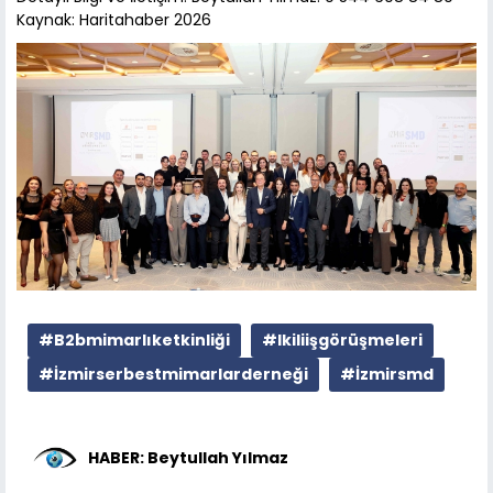
Kaynak: Haritahaber 2026
#B2bmimarlıketkinliği
#Ikiliişgörüşmeleri
#İzmirserbestmimarlarderneği
#İzmirsmd
HABER: Beytullah Yılmaz