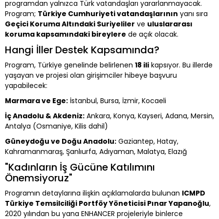
programdan yalnızca Türk vatandaşları yararlanmayacak.
Program;
Türkiye Cumhuriyeti vatandaşlarının
yanı sıra
Geçici Koruma Altındaki Suriyeliler
ve
uluslararası
koruma kapsamındaki bireylere
de açık olacak.
Hangi İller Destek Kapsamında?
Program, Türkiye genelinde belirlenen
18 ili
kapsıyor. Bu illerde
yaşayan ve projesi olan girişimciler hibeye başvuru
yapabilecek:
Marmara ve Ege:
İstanbul, Bursa, İzmir, Kocaeli
İç Anadolu & Akdeniz:
Ankara, Konya, Kayseri, Adana, Mersin,
Antalya (Osmaniye, Kilis dahil)
Güneydoğu ve Doğu Anadolu:
Gaziantep, Hatay,
Kahramanmaraş, Şanlıurfa, Adıyaman, Malatya, Elazığ
"Kadınların İş Gücüne Katılımını
Önemsiyoruz"
Programın detaylarına ilişkin açıklamalarda bulunan
ICMPD
Türkiye Temsilciliği Portföy Yöneticisi Pınar Yapanoğlu
,
2020 yılından bu yana ENHANCER projeleriyle binlerce