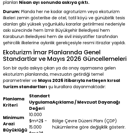
planları
Nisan ayı sonunda askıya çıktı.
Durum:
Planda her ne kadar agroturizm veya ekoturizm
ilkeleri zemin gösterilse de otel, tatil köyü ve günübirlik tesis
alanları gibi yüksek yoğunluklu kararlar getirilmesi nedeniyle
askı sürecinde hem İzmir Büyükşehir Belediyesi hem
Karaburun Belediyesi hem de sivil inisiyatifler tarafından
şehircilik ilkelerine aykırılık gerekçesiyle resmi itirazlar yapıldı.
Ekoturizm İmar Planlarında Genel
Standartlar ve Mayıs 2026 Güncellemeleri
Son bir ayda askıya çıkan ya da onay aşamasına gelen
ekoturizm planlarında, mevzuatın getirdiği temel
parametreler ve
Mayıs 2026 itibarıyla netleşen kırsal
turizm standartları
şu kurallara dayanmaktadır:
Standart
Planlama
Uygulama
Açıklama / Mevzuat Dayanağı
Kriteri
Değeri
10.000
Minimum
$m^2$ -
Bölge Çevre Düzeni Planı (ÇDP)
Arazi
15.000
hükümlerine göre değişiklik gösterir.
Büyüklüğü