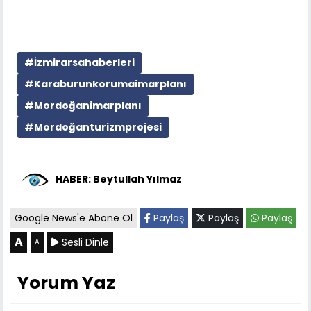
#İzmirarsahaberleri
#Karaburunkorumaimarplanı
#Mordoğanimarplanı
#Mordoğanturizmprojesi
HABER: Beytullah Yılmaz
Google News'e Abone Ol
Paylaş
Paylaş
Paylaş
A
Sesli Dinle
A
Yorum Yaz