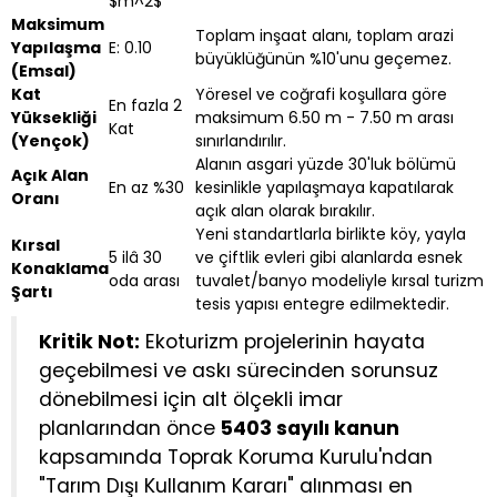
$m^2$
Maksimum
Toplam inşaat alanı, toplam arazi
Yapılaşma
E: 0.10
büyüklüğünün %10'unu geçemez.
(Emsal)
Kat
Yöresel ve coğrafi koşullara göre
En fazla 2
Yüksekliği
maksimum 6.50 m - 7.50 m arası
Kat
(Yençok)
sınırlandırılır.
Alanın asgari yüzde 30'luk bölümü
Açık Alan
En az %30
kesinlikle yapılaşmaya kapatılarak
Oranı
açık alan olarak bırakılır.
Yeni standartlarla birlikte köy, yayla
Kırsal
5 ilâ 30
ve çiftlik evleri gibi alanlarda esnek
Konaklama
oda arası
tuvalet/banyo modeliyle kırsal turizm
Şartı
tesis yapısı entegre edilmektedir.
Kritik Not:
Ekoturizm projelerinin hayata
geçebilmesi ve askı sürecinden sorunsuz
dönebilmesi için alt ölçekli imar
planlarından önce
5403 sayılı kanun
kapsamında Toprak Koruma Kurulu'ndan
"Tarım Dışı Kullanım Kararı" alınması en