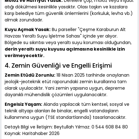
Moloz ve Hafriyat Yasak:
Derelere çöp, moloz veya inşaat
atığı dökülmesi kesinlikle yasaktır. Olası taşkın ve kazalara
karşı belediye tüm güvenlik önlemlerini (korkuluk, levha vb.)
almak zorundadır.
Kuyu Açmak Yasak:
Bu parseller "Çeşme Karaburun Alt
Havzası Yeraltı Suyu İşletme Sahası" içinde yer alıyor.
Bölgede su sıkıntısı veya yeraltı suyu koruması olduğundan,
derin yeraltı suyu kuyusu açılmasına kesinlikle izin
verilmeyecektir.
4. Zemin Güvenliği ve Engelli Erişimi
Zemin Etüdü Zorunlu:
18 Nisan 2025 tarihinde onaylanan
jeolojik-jeoteknik etüt raporundaki zemin kurallarına tam
olarak uyulacaktır. Yani zemin yapısına uygun, depreme
dayanıklı mühendislik çözümleri uygulanacaktır.
Engelsiz Yaşam:
Alanda yapılacak tüm kentsel, sosyal ve
teknik altyapı alanları ile binalar, engelli vatandaşların
kullanımına uygun (TSE standartlarında) tasarlanacaktır.
Detaylı Bilgi ve İletişim: Beytullah Yılmaz: 0 544 608 84 80
Kaynak: Haritahaber 2026