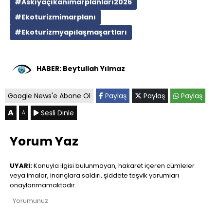
#Askıyaçıkanimarplanları2026
#Ekoturizmimarplanı
#Ekoturizmyapılaşmaşartları
HABER: Beytullah Yılmaz
Google News'e Abone Ol
Paylaş
Paylaş
Paylaş
A
Sesli Dinle
A
Yorum Yaz
UYARI:
Konuyla ilgisi bulunmayan, hakaret içeren cümleler
veya imalar, inançlara saldırı, şiddete teşvik yorumları
onaylanmamaktadır.