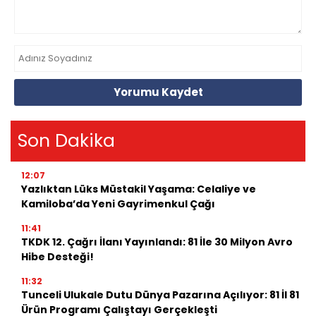
Yorumu Kaydet
Son Dakika
12:07
Yazlıktan Lüks Müstakil Yaşama: Celaliye ve
Kamiloba’da Yeni Gayrimenkul Çağı
11:41
TKDK 12. Çağrı İlanı Yayınlandı: 81 İle 30 Milyon Avro
Hibe Desteği!
11:32
Tunceli Ulukale Dutu Dünya Pazarına Açılıyor: 81 İl 81
Ürün Programı Çalıştayı Gerçekleşti