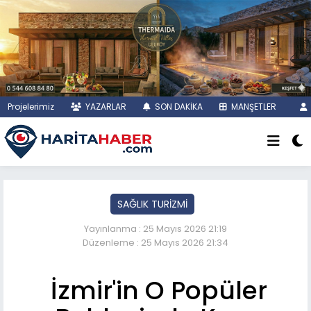
Projelerimiz
YAZARLAR
SON DAKİKA
MANŞETLER
SAĞLIK TURİZMİ
Yayınlanma : 25 Mayıs 2026 21:19
Düzenleme : 25 Mayıs 2026 21:34
İzmir'in O Popüler