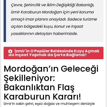
Çevre, Şehircilik ve İklim Değişikliği Bakanlığı,
İzmir Karaburun Mordoğan için yeni koruma
amaçlı imar planını onayladı. Sadece turizme
açılan bölgedeki kuyu, konut ve inşaat
yasaklarının detayları haberimizde.
İzmir'in O Popüler Beldesinde Kuyu Açmak
da İnşaat Yapmak da Şarta Bağlandı!
Mordoğan’ın Geleceği
Şekilleniyor:
Bakanlıktan Flaş
Karaburun Kararı!
İzmir’in sakin şehri, eşsiz doğası ve muhteşem deniziyle