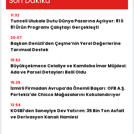
Son Dakika
11:32
Tunceli Ulukale Dutu Dünya Pazarına Açılıyor: 81 İl
81 Ürün Programı Çalıştayı Gerçekleşti
20:07
Başkan Denizli’den Çeşme’nin Yerel Değerlerine
Tarımsal Destek
15:52
Büyükçekmece Celaliye ve Kamiloba İmar Müjdesi:
Ada ve Parsel Detayları Belli Oldu
15:25
İzmirli Firmadan Avrupa’da Önemli Başarı: OFB A.Ş.
Portekiz’de Chicco Mağazalarını Kokulandırıyor
12:54
KOSBİ’den Sanayiye Dev Yatırım: 35 Bin Ton Asfalt
ve Derivasyon Kanalı Hamlesi