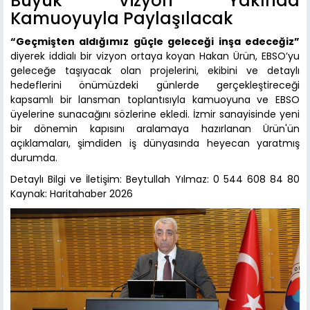
Büyük Vizyon Yakında
Kamuoyuyla Paylaşılacak
“Geçmişten aldığımız güçle geleceği inşa edeceğiz”
diyerek iddialı bir vizyon ortaya koyan Hakan Ürün, EBSO’yu
geleceğe taşıyacak olan projelerini, ekibini ve detaylı
hedeflerini önümüzdeki günlerde gerçekleştireceği
kapsamlı bir lansman toplantısıyla kamuoyuna ve EBSO
üyelerine sunacağını sözlerine ekledi. İzmir sanayisinde yeni
bir dönemin kapısını aralamaya hazırlanan Ürün'ün
açıklamaları, şimdiden iş dünyasında heyecan yaratmış
durumda.
Detaylı Bilgi ve İletişim: Beytullah Yılmaz: 0 544 608 84 80
Kaynak: Haritahaber 2026