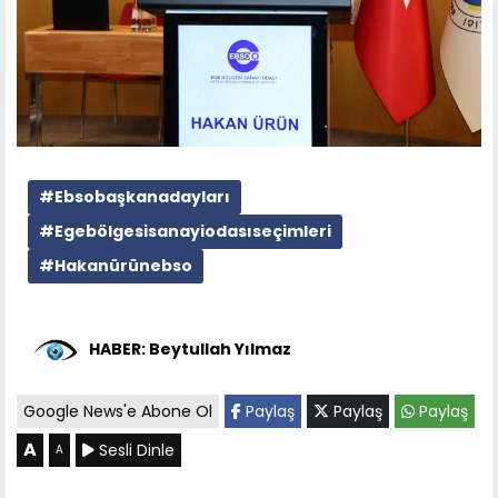
#Ebsobaşkanadayları
#Egebölgesisanayiodasıseçimleri
#Hakanürünebso
HABER: Beytullah Yılmaz
Google News'e Abone Ol
Paylaş
Paylaş
Paylaş
A
Sesli Dinle
A