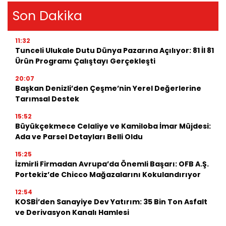
Son Dakika
11:32
Tunceli Ulukale Dutu Dünya Pazarına Açılıyor: 81 İl 81
Ürün Programı Çalıştayı Gerçekleşti
20:07
Başkan Denizli’den Çeşme’nin Yerel Değerlerine
Tarımsal Destek
15:52
Büyükçekmece Celaliye ve Kamiloba İmar Müjdesi:
Ada ve Parsel Detayları Belli Oldu
15:25
İzmirli Firmadan Avrupa’da Önemli Başarı: OFB A.Ş.
Portekiz’de Chicco Mağazalarını Kokulandırıyor
12:54
KOSBİ’den Sanayiye Dev Yatırım: 35 Bin Ton Asfalt
ve Derivasyon Kanalı Hamlesi