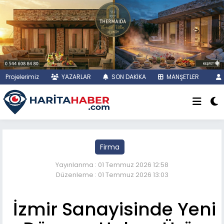
Projelerimiz
YAZARLAR
SON DAKİKA
MANŞETLER
Firma
Yayınlanma : 01 Temmuz 2026 12:58
Düzenleme : 01 Temmuz 2026 13:03
İzmir Sanayisinde Yeni