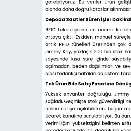
görebiliyoruz. Bu veriler ürün gel
alanda daha doğru kararlar alınmasını
Depoda Saatler Süren İşler Dakika
RFID teknolojisinin en önemli katkıl
ortaya çıktı. Eskiden manuel süreçle
artık RFID tünelleri üzerinden çok d
Jimmy Key, yaklaşık 200 bin stok ka
sayesinde kısa süre içinde sayabiliy
açılmadan, beden dağılımları ve sevk
olası tedarikçi hataları da sistem tar
Tek Ürün Bile Satış Fırsatına Dönü
Yüksek envanter doğruluğu, Jimmy K
sağladı. Geçmişte stok güvenilirliği ne
online satışa açılabilirken, bugün 
ticaret kanalına sunulabiliyor. Bu dur
verimliliğini yükselttiğini belirten
Erh
neredeyse yüzde 100 doğrulukla yöne