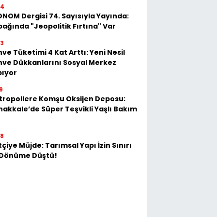
54
NOM Dergisi 74. Sayısıyla Yayında:
ağında "Jeopolitik Fırtına" Var
23
ve Tüketimi 4 Kat Arttı: Yeni Nesil
ve Dükkanlarını Sosyal Merkez
pıyor
9
tropollere Komşu Oksijen Deposu:
akkale’de Süper Teşvikli Yaşlı Bakım
28
tçiye Müjde: Tarımsal Yapı İzin Sınırı
 Dönüme Düştü!