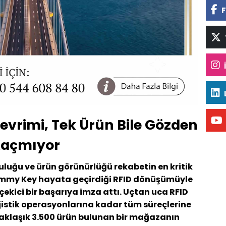
F
vrimi, Tek Ürün Bile Gözden
açmıyor
luğu ve ürün görünürlüğü rekabetin en kritik
 Jimmy Key hayata geçirdiği RFID dönüşümüyle
çekici bir başarıya imza attı. Uçtan uca RFID
jistik operasyonlarına kadar tüm süreçlerine
klaşık 3.500 ürün bulunan bir mağazanın