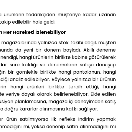
 ürünlerin tedarikçiden müşteriye kadar uzanan
kip edilebilir hale geldi.
Her Hareketi İzlenebiliyor
y mağazalarında yalnızca stok takibi değil, müşteri
usunda da yeni bir dönem başladı. Akıllı deneme
nendiği, hangi ürünlerin birlikte kabine götürülerek
dar süre kaldığı ve denemelerin satışa dönüşüp
in bir gömlekle birlikte hangi pantolonun, hangi
ği analiz edilebiliyor. Böylece yalnızca bir ürünün
in hangi ürünleri birlikte tercih ettiği, hangi
 veriye dayalı olarak belirlenebiliyor. Elde edilen
eksiyon planlamasına, mağaza içi deneyimden satış
ha doğru kararlar alınmasına katkı sağlıyor.
r ürün satılmıyorsa ilk refleks indirim yapmak
nmediğini mi, yoksa denenip satın alınmadığını mı