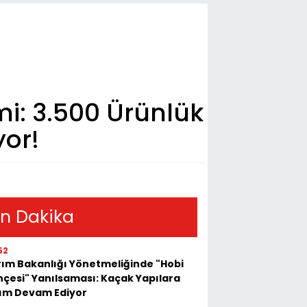
i: 3.500 Ürünlük
or!
n Dakika
52
ım Bakanlığı Yönetmeliğinde "Hobi
çesi" Yanılsaması: Kaçak Yapılara
kım Devam Ediyor