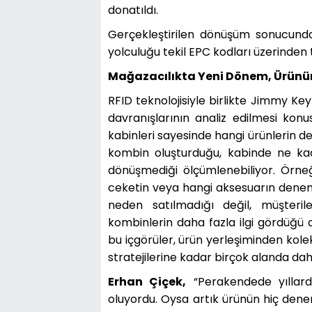
donatıldı.
Gerçekleştirilen dönüşüm sonucunda
yolculuğu tekil EPC kodları üzerinden ta
Mağazacılıkta Yeni Dönem, Ürünün 
RFID teknolojisiyle birlikte Jimmy Ke
davranışlarının analiz edilmesi kon
kabinleri sayesinde hangi ürünlerin de
kombin oluşturduğu, kabinde ne ka
dönüşmediği ölçümlenebiliyor. Örneğ
ceketin veya hangi aksesuarın denendi
neden satılmadığı değil, müşteriler
kombinlerin daha fazla ilgi gördüğü de
bu içgörüler, ürün yerleşiminden kol
stratejilerine kadar birçok alanda da
Erhan Çiçek,
“Perakendede yıllardı
oluyordu. Oysa artık ürünün hiç dene