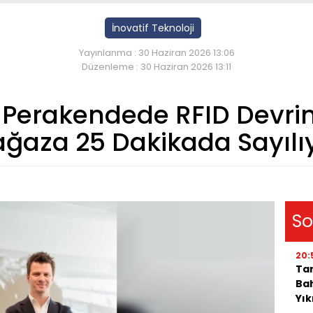
İnovatif Teknoloji
Yayınlanma : 30 Haziran 2026 13:06
Düzenleme : 30 Haziran 2026 13:11
Perakendede RFID Devrim
ğaza 25 Dakikada Sayılıy
So
20:
Tar
Bah
Yı