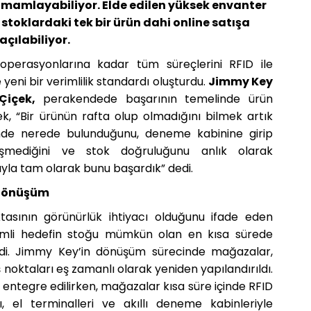
amamlayabiliyor. Elde edilen yüksek envanter
stoklardaki tek bir ürün dahi online satışa
açılabiliyor.
operasyonlarına kadar tüm süreçlerini RFID ile
ni bir verimlilik standardı oluşturdu.
Jimmy Key
Çiçek,
perakendede başarının temelinde ürün
ek, “Bir ürünün rafta olup olmadığını bilmek artık
inde nerede bulunduğunu, deneme kabinine girip
üşmediğini ve stok doğruluğunu anlık olarak
ıyla tam olarak bunu başardık” dedi.
 Dönüşüm
asının görünürlük ihtiyacı olduğunu ifade eden
mli hedefin stoğu mümkün olan en kısa sürede
di. Jimmy Key’in dönüşüm sürecinde mağazalar,
ş noktaları eş zamanlı olarak yeniden yapılandırıldı.
ne entegre edilirken, mağazalar kısa süre içinde RFID
rı, el terminalleri ve akıllı deneme kabinleriyle