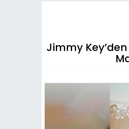
Jimmy Key’den 
Ma