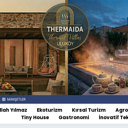
MANŞETLER
llah Yılmaz
Ekoturizm
Kırsal Turizm
Agr
Tiny House
Gastronomi
İnovatif Te