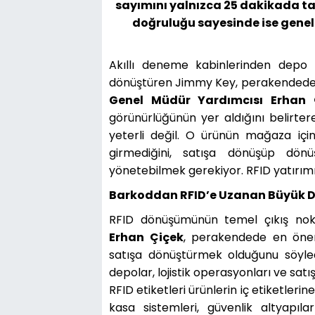
sayımını yalnızca 25 dakikada t
doğruluğu sayesinde ise genel 
Akıllı deneme kabinlerinden depo 
dönüştüren Jimmy Key, perakendede ye
Genel Müdür Yardımcısı Erhan 
görünürlüğünün yer aldığını belirter
yeterli değil. O ürünün mağaza iç
girmediğini, satışa dönüşüp dön
yönetebilmek gerekiyor. RFID yatırım
Barkoddan RFID’e Uzanan Büyük
RFID dönüşümünün temel çıkış nokt
Erhan Çiçek
, perakendede en öne
satışa dönüştürmek olduğunu söyle
depolar, lojistik operasyonları ve satı
RFID etiketleri ürünlerin iç etiketleri
kasa sistemleri, güvenlik altyapıla