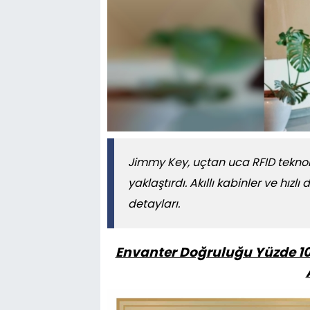
Jimmy Key, uçtan uca RFID teknol
yaklaştırdı. Akıllı kabinler ve hı
detayları.
Envanter Doğruluğu Yüzde 100