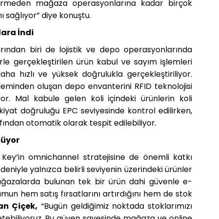
iştirmeden mağaza operasyonlarına kadar birçok
 sağlıyor” diye konuştu.
lara İndi
arından biri de lojistik ve depo operasyonlarında
rle gerçekleştirilen ürün kabul ve sayım işlemleri
aha hızlı ve yüksek doğrulukla gerçekleştiriliyor.
leminden oluşan depo envanterini RFID teknolojisi
or. Mal kabule gelen koli içindeki ürünlerin koli
iyat doğruluğu EPC seviyesinde kontrol edilirken,
afından otomatik olarak tespit edilebiliyor.
şüyor
ey’in omnichannel stratejisine de önemli katkı
deniyle yalnızca belirli seviyenin üzerindeki ürünler
mağazalarda bulunan tek bir ürün dahi güvenle e-
umun hem satış fırsatlarını artırdığını hem de stok
an Çiçek,
“Bugün geldiğimiz noktada stoklarımızı
tebiliyoruz. Bu güven sayesinde mağaza ve online