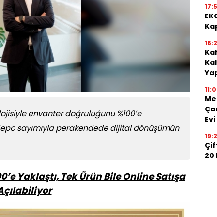
17:
EKO
Kap
16:
Kah
Kah
Ya
11:0
Me
Çan
ojisiyle envanter doğruluğunu %100’e
Evi
zlı depo sayımıyla perakendede dijital dönüşümün
19:
Çif
20
’e Yaklaştı, Tek Ürün Bile Online Satışa
Açılabiliyor