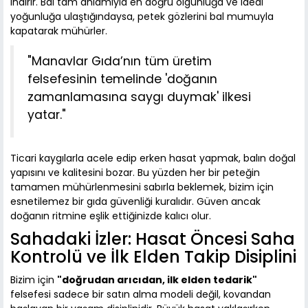
indirir. Bal tam anlamıyla en doğru olgunluğa ve ideal
yoğunluğa ulaştığındaysa, petek gözlerini bal mumuyla
kapatarak mühürler.
"Manavlar Gıda’nın tüm üretim
felsefesinin temelinde 'doğanın
zamanlamasına saygı duymak' ilkesi
yatar."
Ticari kaygılarla acele edip erken hasat yapmak, balın doğal
yapısını ve kalitesini bozar. Bu yüzden her bir peteğin
tamamen mühürlenmesini sabırla beklemek, bizim için
esnetilemez bir gıda güvenliği kuralıdır. Güven ancak
doğanın ritmine eşlik ettiğinizde kalıcı olur.
Sahadaki İzler: Hasat Öncesi Saha
Kontrolü ve İlk Elden Takip Disiplini
Bizim için
"doğrudan arıcıdan, ilk elden tedarik"
felsefesi sadece bir satın alma modeli değil, kovandan