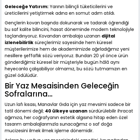
Geleceğe Yatırım:
Yarının bilinçli tüketicilerini ve
üreticilerini yetiştirmek adına en somut adım atıldı.
Gençlerin kovan başında dokunarak ve tadarak öğrendiği
bu saf kalite bilincini, hasat döneminde modern teknolojiyle
taçlandırıyoruz. Kovandan ambalaja uzanan
dijital
izlenebilirlik
süreçlerimiz sayesinde hem küresel
müşterilerimize hem de akademimizde ağırladığımız yeni
nesillere şeffaflık sözü veriyoruz. Bundan 20 yıl önce ürün
gönderdiğimiz küresel bir müşteriyle bugün hâlâ aynı
heyecanla çalışabiliyor olmamız, bu sözü tutmamızın en
güzel ödülüdür.
Bir Yaz Mesaisinden Geleceğin
Sofralarına...
Uzun lafı kısası, Manavlar Gıda için yaz mevsimi sadece bir
tatil dönemi değil;
40 ülkeye uzanan
sürdürülebilir ihracat
ağımıza, her coğrafyanın estetik algısına hitap eden özel
tasarım ambalajlarımızla sunacağımız o saf doğa
mucizesini ilmek ilmek işleme dönemidir.