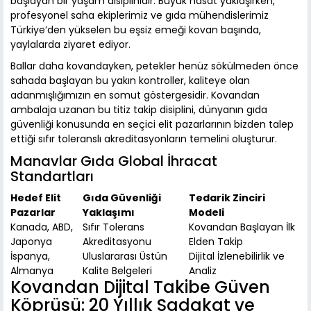
başlayan bir yaşam disiplinidir. Büyük hasat yaklaşırken,
profesyonel saha ekiplerimiz ve gıda mühendislerimiz
Türkiye’den yükselen bu eşsiz emeği kovan başında,
yaylalarda ziyaret ediyor.
Ballar daha kovandayken, petekler henüz sökülmeden önce
sahada başlayan bu yakın kontroller, kaliteye olan
adanmışlığımızın en somut göstergesidir. Kovandan
ambalaja uzanan bu titiz takip disiplini, dünyanın gıda
güvenliği konusunda en seçici elit pazarlarının bizden talep
ettiği sıfır toleranslı akreditasyonların temelini oluşturur.
Manavlar Gıda Global İhracat
Standartları
Hedef Elit
Gıda Güvenliği
Tedarik Zinciri
Pazarlar
Yaklaşımı
Modeli
Kanada, ABD,
Sıfır Tolerans
Kovandan Başlayan İlk
Japonya
Akreditasyonu
Elden Takip
İspanya,
Uluslararası Üstün
Dijital İzlenebilirlik ve
Almanya
Kalite Belgeleri
Analiz
Kovandan Dijital Takibe Güven
Köprüsü: 20 Yıllık Sadakat ve