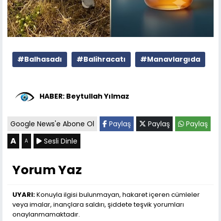
#Balhasadı
#Balihracatı
#Manavlargıda
HABER: Beytullah Yılmaz
Google News'e Abone Ol
Paylaş
Paylaş
Paylaş
A
Sesli Dinle
A
Yorum Yaz
UYARI:
Konuyla ilgisi bulunmayan, hakaret içeren cümleler
veya imalar, inançlara saldırı, şiddete teşvik yorumları
onaylanmamaktadır.