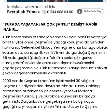
“BURADA YAŞAYANLAR ÇOK ŞANSLI” DEMİŞTİ KADİR
İNANIR...
Türk sinemasının efsane jönlerinden Kadir İnanır'ın vefatıyla
birlikte, yıllar önce Çeşme'de yaptığı konuşma da yeniden
hatırlandı. Geleneksel Ulusoy Yemeği'ne onur konuğu olarak
katılan usta sanatçı, ilk kez 1975 yılında gördüğü Çeşme'nin
35 yılda geçirdiği değişimi "bir film şeridi gibi geriye
sardığımda" sözleriyle anlatırken, ilçenin büyümesini,
çağdaşlaşmasını ve Türk turizminde ulaştığı konumu dikkat
çeken değerlendirmelerle aktarmıştı.
2003 yılında Çeşme Limanı'nın işletmesini 30 yıllığına
Çeşme Belediyesi'nden devralan Yılmaz Ulusoy Holding
tarafından düzenlenen geleneksel yemekli toplantı,
Çeşme'nin turizm, iş ve bürokrasi dünyasını bir araya
getirmişti. Dalyanköy'de gerçekleştirilen buluşmaya,
geçtiğimiz yıl yaşamını yitiren Yılmaz Ulusoy ile Çeşme