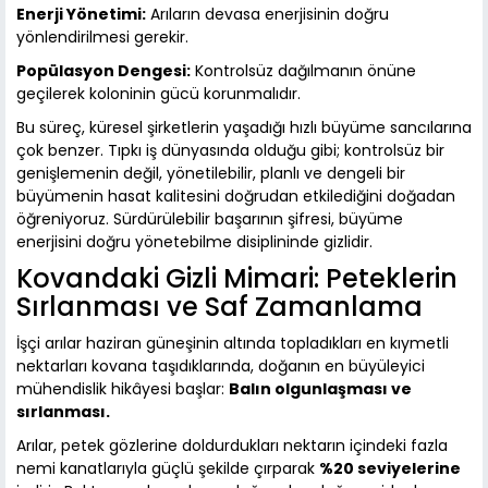
Enerji Yönetimi:
Arıların devasa enerjisinin doğru
yönlendirilmesi gerekir.
Popülasyon Dengesi:
Kontrolsüz dağılmanın önüne
geçilerek koloninin gücü korunmalıdır.
Bu süreç, küresel şirketlerin yaşadığı hızlı büyüme sancılarına
çok benzer. Tıpkı iş dünyasında olduğu gibi; kontrolsüz bir
genişlemenin değil, yönetilebilir, planlı ve dengeli bir
büyümenin hasat kalitesini doğrudan etkilediğini doğadan
öğreniyoruz. Sürdürülebilir başarının şifresi, büyüme
enerjisini doğru yönetebilme disiplininde gizlidir.
Kovandaki Gizli Mimari: Peteklerin
Sırlanması ve Saf Zamanlama
İşçi arılar haziran güneşinin altında topladıkları en kıymetli
nektarları kovana taşıdıklarında, doğanın en büyüleyici
mühendislik hikâyesi başlar:
Balın olgunlaşması ve
sırlanması.
Arılar, petek gözlerine doldurdukları nektarın içindeki fazla
nemi kanatlarıyla güçlü şekilde çırparak
%20 seviyelerine