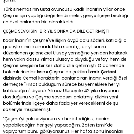
şanslı.”
Türk sinemasının usta oyuncusu Kadir İnanır'ın yıllar önce
Çeşme için yaptığı değerlendirmeler, geriye ilçeye bıraktığı
en özel anılardan biri olarak kaldı.
ÇEŞME SEVGİSİNİ BİR YIL SONRA DA DİLE GETİRMİŞTİ
Kadir İnanır'ın Çeşme'ye ilişkin övgü dolu sözleri, katıldığı o
geceyle sınırlı kalmadı. Usta sanatçı, bir yıl sonra
düzenlenen geleneksel Ulusoy yemeğine yeniden katılarak
hem yakın dostu Yılmaz Ulusoy'a duyduğu vefayı hem de
Çeşme sevgisini bir kez daha dile getirmişti. O dönemde
bölümlerinin bir kısmı Çeşme'de çekilen
İzmir Çetesi
dizisinde Cemal karakterini canlandıran İnanır, verdiği özel
demeçte "Fırsat bulduğum sürece bu yemeklere her yıl
katılacağım" diyerek Yılmaz Ulusoy ile 42 yıla dayanan
dostluğunu ve Çeşme sevdasını anlatmış, dizinin yeni
bölümlerinde ilçeye daha fazla yer vereceklerini de şu
sözleriyle müjdelemişti:
"Çeşme'yi çok seviyorum ve her istediğiniz, benim
yapabileceğim her şeyi yapacağım. Zaten İzmir'de
yapıyorum bunu görüyorsunuz. Her hafta sonu insanları