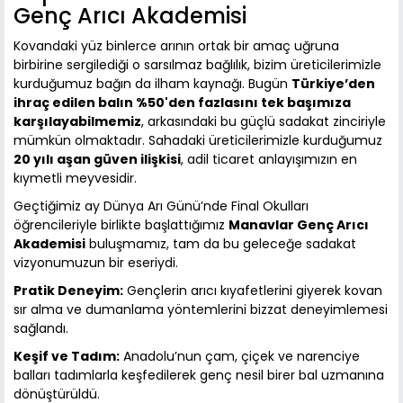
Genç Arıcı Akademisi
Kovandaki yüz binlerce arının ortak bir amaç uğruna
birbirine sergilediği o sarsılmaz bağlılık, bizim üreticilerimizle
kurduğumuz bağın da ilham kaynağı. Bugün
Türkiye’den
ihraç edilen balın %50'den fazlasını tek başımıza
karşılayabilmemiz
, arkasındaki bu güçlü sadakat zinciriyle
mümkün olmaktadır. Sahadaki üreticilerimizle kurduğumuz
20 yılı aşan güven ilişkisi
, adil ticaret anlayışımızın en
kıymetli meyvesidir.
Geçtiğimiz ay Dünya Arı Günü’nde Final Okulları
öğrencileriyle birlikte başlattığımız
Manavlar Genç Arıcı
Akademisi
buluşmamız, tam da bu geleceğe sadakat
vizyonumuzun bir eseriydi.
Pratik Deneyim:
Gençlerin arıcı kıyafetlerini giyerek kovan
sır alma ve dumanlama yöntemlerini bizzat deneyimlemesi
sağlandı.
Keşif ve Tadım:
Anadolu’nun çam, çiçek ve narenciye
balları tadımlarla keşfedilerek genç nesil birer bal uzmanına
dönüştürüldü.