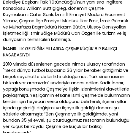
Belediye Başkanı Faik Tütüncüoğlu'nun yanı sıra İngiltere
Konsolosu William Buttigigieg, dönemin Çeşme
Kaymakamı Cafer Sarılı, İzmir İl Emniyet Müdürü Ercüment
Yılmaz, Çeşme İlçe Emniyet Müdürü İlker Emir, İzmir Gümrük
ve Muhafaza Başmüdürü Nazım Bütün, Ulusoy Denizyolları
İşletmeciliği İzmir Bölge Müdürü Can Özgen ile turizm ve iş
dünyasının temsilcileri katılmıştı.
İNANIR: İLK GELDİĞİM YILLARDA ÇEŞME KÜÇÜK BİR BALIKÇI
KASABASIYDI
2010 yılında düzenlenen gecede Yılmaz Ulusoy tarafından
"‘Sekiz dünya futbol kupasına 36 yıldır beraber gittiğimiz ve
birçok seyahatte de birlikte olduğumuz, Türk sinemasının
bir kralı var aramızda" sözleriyle anons edilen Kadir İnanır,
yaptığı konuşmada Çeşme’ye ilişkin izlenimlerini davetlilerle
paylaşmıştı. Yeşilçam’ın efsane ismi Çeşme’de bulunmanın
kendisi için heyecan verici olduğunu belirterek, ilçenin yıllar
içinde geçirdiği değişimi ve ilçeye ilk geldiği dönemi şu
sözlerle aktarmıştı: “Ben Çeşme’ye ilk geldiğimde, yani
bundan 35 yıl evvel, şu oturduğumuz restoranın bulunduğu
yer küçük bir köydü. Çeşme de küçük bir balıkçı
kasabasıydı.”