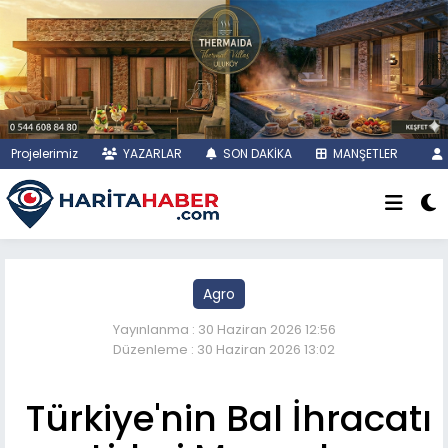
Projelerimiz
YAZARLAR
SON DAKİKA
MANŞETLER
Agro
Yayınlanma : 30 Haziran 2026 12:56
Düzenleme : 30 Haziran 2026 13:02
Türkiye'nin Bal İhracatı