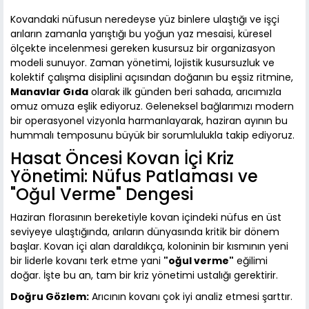
Kovandaki nüfusun neredeyse yüz binlere ulaştığı ve işçi
arıların zamanla yarıştığı bu yoğun yaz mesaisi, küresel
ölçekte incelenmesi gereken kusursuz bir organizasyon
modeli sunuyor. Zaman yönetimi, lojistik kusursuzluk ve
kolektif çalışma disiplini açısından doğanın bu eşsiz ritmine,
Manavlar Gıda
olarak ilk günden beri sahada, arıcımızla
omuz omuza eşlik ediyoruz. Geleneksel bağlarımızı modern
bir operasyonel vizyonla harmanlayarak, haziran ayının bu
hummalı temposunu büyük bir sorumlulukla takip ediyoruz.
Hasat Öncesi Kovan İçi Kriz
Yönetimi: Nüfus Patlaması ve
"Oğul Verme" Dengesi
Haziran florasının bereketiyle kovan içindeki nüfus en üst
seviyeye ulaştığında, arıların dünyasında kritik bir dönem
başlar. Kovan içi alan daraldıkça, koloninin bir kısmının yeni
bir liderle kovanı terk etme yani
"oğul verme"
eğilimi
doğar. İşte bu an, tam bir kriz yönetimi ustalığı gerektirir.
Doğru Gözlem:
Arıcının kovanı çok iyi analiz etmesi şarttır.