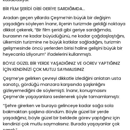
BİR FİLM ŞERİDİ GİBİ GERİYE SARDIĞIMDA…
Aradan geçen yıllarda Çeşme’nin büyük bir değişim
yaşadığını söyleyen İnanır, ilçenin turizmde geldiği noktaya
dikkat çekerek, “Bir film şeridi gibi geriye sardığımda,
burasının ne kadar büyüdüğünü, ne kadar çağdaşlaştığını,
ülkemizin turizmine ne büyük katkılar sağladığını, turizmin
gelişmesinde öncü yerlerden birisi haline gelişini büyük bir
heyecanla izliyorum” ifadelerini kullanmıştı.
BÖYLE GÜZEL BİR YERDE YAŞADIĞINIZ VE GÖREV YAPTIĞINIZ
İÇİN KENDİNİZİ ÇOK MUTLU SAYMALISINIZ
Çeşme’ye gelirken çevreyi dikkatle izlediğini anlatan usta
sanatçı, gördüğü manzara karşısında şaşkınlığını
gizleyemediğini de söylemişti. İnanır, konuşmasını
Çeşme’de yaşayanlara seslenerek şöyle tamamlamıştı:
“Şehre girerken ve buraya gelinceye kadar sağa sola
bakmaktan şaşkına döndüm. Böyle güzel bir yerde
yaşadığınız, böyle güzel bir beldede görev yaptığınız için
kendinizi çok mutlu saymalısınız. Burada yaşayanlar çok