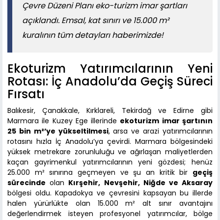
Çevre Düzeni Planı eko-turizm imar şartları
açıklandı. Emsal, kat sınırı ve 15.000 m²
kuralının tüm detayları haberimizde!
Ekoturizm Yatırımcılarının Yeni
Rotası: İç Anadolu’da Geçiş Süreci
Fırsatı
Balıkesir, Çanakkale, Kırklareli, Tekirdağ ve Edirne gibi
Marmara ile Kuzey Ege illerinde
ekoturizm imar şartının
25 bin m²’ye yükseltilmesi
, arsa ve arazi yatırımcılarının
rotasını hızla İç Anadolu’ya çevirdi. Marmara bölgesindeki
yüksek metrekare zorunluluğu ve ağırlaşan maliyetlerden
kaçan gayrimenkul yatırımcılarının yeni gözdesi; henüz
25.000 m² sınırına geçmeyen ve şu an kritik bir
geçiş
sürecinde
olan
Kırşehir, Nevşehir, Niğde ve Aksaray
bölgesi oldu. Kapadokya ve çevresini kapsayan bu illerde
halen yürürlükte olan 15.000 m² alt sınır avantajını
değerlendirmek isteyen profesyonel yatırımcılar, bölge