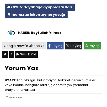
#2026tarlayabageviyapmasartları
#Imarsıztarlakonteyneryasağı
HABER: Beytullah Yılmaz
Google News'e Abone Ol
Paylaş
Paylaş
Paylaş
A
Sesli Dinle
A
Yorum Yaz
UYARI:
Konuyla ilgisi bulunmayan, hakaret içeren cümleler
veya imalar, inançlara saldırı, şiddete teşvik yorumları
onaylanmamaktadır.