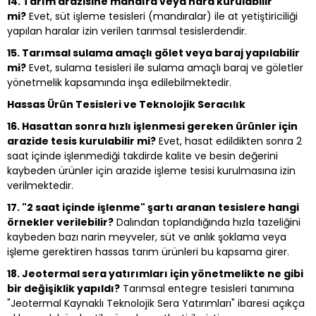
14. Tarım arazisine mandıra veya hara kurulabilir
mi?
Evet, süt işleme tesisleri (mandıralar) ile at yetiştiriciliği
yapılan haralar izin verilen tarımsal tesislerdendir.
15. Tarımsal sulama amaçlı gölet veya baraj yapılabilir
mi?
Evet, sulama tesisleri ile sulama amaçlı baraj ve göletler
yönetmelik kapsamında inşa edilebilmektedir.
Hassas Ürün Tesisleri ve Teknolojik Seracılık
16. Hasattan sonra hızlı işlenmesi gereken ürünler için
arazide tesis kurulabilir mi?
Evet, hasat edildikten sonra 2
saat içinde işlenmediği takdirde kalite ve besin değerini
kaybeden ürünler için arazide işleme tesisi kurulmasına izin
verilmektedir.
17. "2 saat içinde işlenme" şartı aranan tesislere hangi
örnekler verilebilir?
Dalından toplandığında hızla tazeliğini
kaybeden bazı narin meyveler, süt ve anlık şoklama veya
işleme gerektiren hassas tarım ürünleri bu kapsama girer.
18. Jeotermal sera yatırımları için yönetmelikte ne gibi
bir değişiklik yapıldı?
Tarımsal entegre tesisleri tanımına
"Jeotermal Kaynaklı Teknolojik Sera Yatırımları" ibaresi açıkça