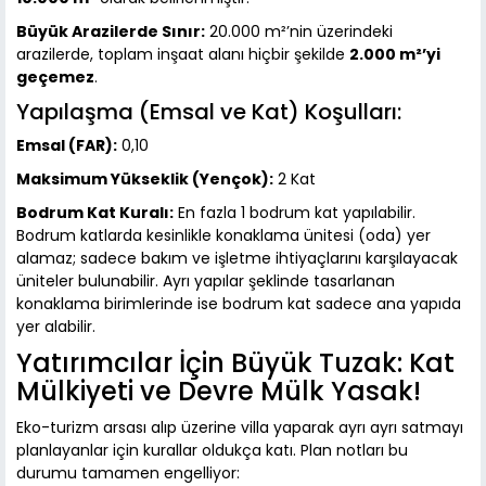
Büyük Arazilerde Sınır:
20.000 m²’nin üzerindeki
arazilerde, toplam inşaat alanı hiçbir şekilde
2.000 m²’yi
geçemez
.
Yapılaşma (Emsal ve Kat) Koşulları:
Emsal (FAR):
0,10
Maksimum Yükseklik (Yençok):
2 Kat
Bodrum Kat Kuralı:
En fazla 1 bodrum kat yapılabilir.
Bodrum katlarda kesinlikle konaklama ünitesi (oda) yer
alamaz; sadece bakım ve işletme ihtiyaçlarını karşılayacak
üniteler bulunabilir. Ayrı yapılar şeklinde tasarlanan
konaklama birimlerinde ise bodrum kat sadece ana yapıda
yer alabilir.
Yatırımcılar İçin Büyük Tuzak: Kat
Mülkiyeti ve Devre Mülk Yasak!
Eko-turizm arsası alıp üzerine villa yaparak ayrı ayrı satmayı
planlayanlar için kurallar oldukça katı. Plan notları bu
durumu tamamen engelliyor: