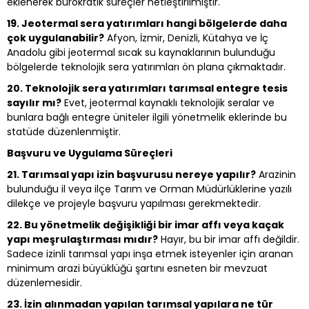
eklenerek bürokratik süreçler netleştirilmiştir.
19. Jeotermal sera yatırımları hangi bölgelerde daha
çok uygulanabilir?
Afyon, İzmir, Denizli, Kütahya ve İç
Anadolu gibi jeotermal sıcak su kaynaklarının bulunduğu
bölgelerde teknolojik sera yatırımları ön plana çıkmaktadır.
20. Teknolojik sera yatırımları tarımsal entegre tesis
sayılır mı?
Evet, jeotermal kaynaklı teknolojik seralar ve
bunlara bağlı entegre üniteler ilgili yönetmelik eklerinde bu
statüde düzenlenmiştir.
Başvuru ve Uygulama Süreçleri
21. Tarımsal yapı izin başvurusu nereye yapılır?
Arazinin
bulunduğu il veya ilçe Tarım ve Orman Müdürlüklerine yazılı
dilekçe ve projeyle başvuru yapılması gerekmektedir.
22. Bu yönetmelik değişikliği bir imar affı veya kaçak
yapı meşrulaştırması mıdır?
Hayır, bu bir imar affı değildir.
Sadece izinli tarımsal yapı inşa etmek isteyenler için aranan
minimum arazi büyüklüğü şartını esneten bir mevzuat
düzenlemesidir.
23. İzin alınmadan yapılan tarımsal yapılara ne tür