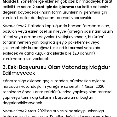
Madde):
Yönetmeliğe eklenen çok özel bir maddeyle; hasat
edildikten sonra
2 saat içinde işlenmezse
kalite ve besin
değerini kaybedecek narin tarım ürünlerinin işlenmesi için
kurulan tesisler de doğrudan tarımsal yapı sayıldı.
Somut Örnek:
Dalından koptuğunda hemen fermente olan,
bozulan veya ezilen özel bir meyve (örneğin bazı narin üzüm
türleri veya orman meyveleri) yetiştiriyorsanız, bu ürünü
tarlanın hemen yanı başında işleyip paketlemek veya
şoklamak için kuracağınız tesis artık tarımsal yapı kabul
edilecek ve daha küçük arazilerde bile (20 dönüm)
kurulmasına izin verilecek.
3. Eski Başvurusu Olan Vatandaş Mağdur
Edilmeyecek
Yönetmeliğe eklenen geçici madde, bürokraside aylarını
harcayan vatandaşların yüreğine su serpti. 4 Nisan 2026
tarihinden önce Tarım müdürlüklerine yapılmış olan tarımsal
yapı veya tarım dışı kullanım başvuruları sil baştan
değerlendirilmeyecek.
Somut Örnek:
Mart 2026’da projesini hazırlayıp Bakanlığa
teslim etmiş bir yatırımcı "Kurallar değişti, dosyanızı yeniden