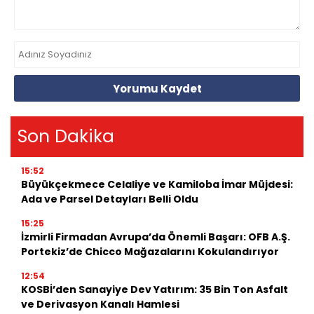
Yorumu Kaydet
Son Dakika
15:52
Büyükçekmece Celaliye ve Kamiloba İmar Müjdesi:
Ada ve Parsel Detayları Belli Oldu
15:25
İzmirli Firmadan Avrupa’da Önemli Başarı: OFB A.Ş.
Portekiz’de Chicco Mağazalarını Kokulandırıyor
12:54
KOSBİ’den Sanayiye Dev Yatırım: 35 Bin Ton Asfalt
ve Derivasyon Kanalı Hamlesi