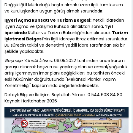
Değişikliği İl Müdürlüğü başta olmak üzere ilgili tüm kurum
ve kuruluşlardan uygun görüş almak zorundadır.
İşyeri Açma Ruhsatı ve Turizm Belgesi:
Yetkili idareden
İşyeri Açma ve Çalışma Ruhsatı alındıktan sonra,
1 yıl
içerisinde
Kültür ve Turizm Bakanlığı’ndan alınacak
Turizm
İşletmesi Belgesi
’nin ilgili idareye ibraz edilmesi zorunludur.
Bu sürecin takibi ve denetimi yetkili idare tarafından sıkı bir
şekilde yapılacaktır.
Geçmişe Yönelik İstisna:
06.05.2022 tarihinden önce kurum
görüşü alınarak başvurusu yapılmış olan ve emsal/yoğunluk
artışı içermeyen imar planı değişiklikleri, bu tarihten önceki
eski hükümler doğrultusunda "Mekânsal Planlar Yapım
Yönetmeliği" kapsamında değerlendirilecektir.
Detaylı Bilgi ve İletişim: Beytullah Yılmaz: 0 544 608 84 80
Kaynak: Haritahaber 2026