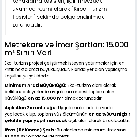
konaklama tesisleri, ilgili mevzuat
uyarınca resmi olarak "Kırsal Turizm
Tesisleri" şeklinde belgelendirilmek
zorundadır.
Metrekare ve İmar Şartları: 15.000
m² Sınırı Var!
Eko-turizm projesi geliştirmek isteyen yatırımcılar için en
kritik nokta arazi büyüklüğüdür. Planda yer alan yapılaşma
koşulları şu şekildedir:
Minimum Arazi Büyüklüğü:
Eko-turizm alanı olarak
belirlenecek yerlerde uygulama öncesi toplam alan
büyüklüğü
en az 15.000 m²
olmak zorundadır.
Açık Alan Zorunluluğu:
Uygulamalar ada bazında
yapılacak olup, toplam yüz ölçümünün
en az %30’u hiçbir
şekilde yapı yapılmayacak
açık alan olarak bırakılacaktır.
İfraz (Bölünme) Şartı:
Bu alanlarda minimum ifraz sınırı
10.000 m²
olarak belirlenmiştir.