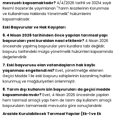
mevzuatı kapsamaktadır?
4/4/2026 tarihli ve 33214 sayılı
Resmî Gazete’de yayımlanan "Tarım Arazilerinin Korunması
ve Kullanılması Hakkında Yönetmelik" hükümlerini
kapsamaktadır.
Eski Başvurular ve Hak Kayıpları
6. 4 Nisan 2026 tarihinden önce yapılan tarımsal yapı
başvuruları yeni kuraldan nasıl etkilenir?
4 Nisan 2026
öncesinde yapılmış başvurular yeni kurallara tabi değildir;
başvuru tarihindeki mülga yönetmelik hükümleri kapsamında
değerlendirilir.
7. Eski başvurusu olan vatandaşların hak kaybı
yaşanması engellendi mi?
Evet, yönetmeliğe eklenen
Geçici Madde 1 ile eski başvuru sahiplerinin kazanılmış hakları
korunmuş ve mağduriyetleri önlenmiştir.
8. Tarım dışı kullanım izin başvuruları da geçici madde
kapsamında mıdır?
Evet, 4 Nisan 2026 öncesinde yapılan
hem tarımsal amaçlı yapı hem de tarım dışı kullanım amaçlı
başvuruların tamamıeski mevzuata göre sonuçlandırılır.
Arazide Kurulabilecek Tarımsal Yapılar (Ek-1 ve Ek