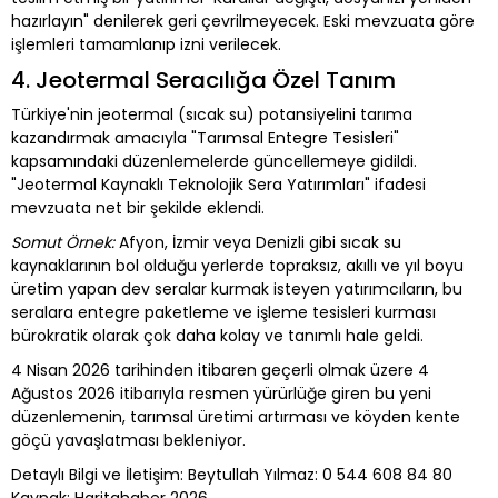
hazırlayın" denilerek geri çevrilmeyecek. Eski mevzuata göre
işlemleri tamamlanıp izni verilecek.
4. Jeotermal Seracılığa Özel Tanım
Türkiye'nin jeotermal (sıcak su) potansiyelini tarıma
kazandırmak amacıyla "Tarımsal Entegre Tesisleri"
kapsamındaki düzenlemelerde güncellemeye gidildi.
"Jeotermal Kaynaklı Teknolojik Sera Yatırımları" ifadesi
mevzuata net bir şekilde eklendi.
Somut Örnek:
Afyon, İzmir veya Denizli gibi sıcak su
kaynaklarının bol olduğu yerlerde topraksız, akıllı ve yıl boyu
üretim yapan dev seralar kurmak isteyen yatırımcıların, bu
seralara entegre paketleme ve işleme tesisleri kurması
bürokratik olarak çok daha kolay ve tanımlı hale geldi.
4 Nisan 2026 tarihinden itibaren geçerli olmak üzere 4
Ağustos 2026 itibarıyla resmen yürürlüğe giren bu yeni
düzenlemenin, tarımsal üretimi artırması ve köyden kente
göçü yavaşlatması bekleniyor.
Detaylı Bilgi ve İletişim: Beytullah Yılmaz: 0 544 608 84 80
Kaynak: Haritahaber 2026