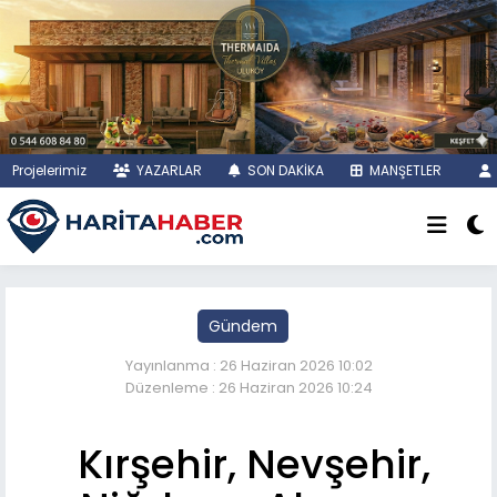
Projelerimiz
YAZARLAR
SON DAKİKA
MANŞETLER
Gündem
Yayınlanma : 26 Haziran 2026 10:02
Düzenleme : 26 Haziran 2026 10:24
Kırşehir, Nevşehir,