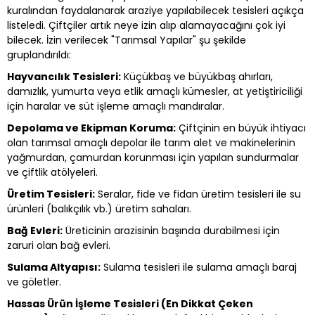
kuralından faydalanarak araziye yapılabilecek tesisleri açıkça
listeledi. Çiftçiler artık neye izin alıp alamayacağını çok iyi
bilecek. İzin verilecek "Tarımsal Yapılar" şu şekilde
gruplandırıldı:
Hayvancılık Tesisleri:
Küçükbaş ve büyükbaş ahırları,
damızlık, yumurta veya etlik amaçlı kümesler, at yetiştiriciliği
için haralar ve süt işleme amaçlı mandıralar.
Depolama ve Ekipman Koruma:
Çiftçinin en büyük ihtiyacı
olan tarımsal amaçlı depolar ile tarım alet ve makinelerinin
yağmurdan, çamurdan korunması için yapılan sundurmalar
ve çiftlik atölyeleri.
Üretim Tesisleri:
Seralar, fide ve fidan üretim tesisleri ile su
ürünleri (balıkçılık vb.) üretim sahaları.
Bağ Evleri:
Üreticinin arazisinin başında durabilmesi için
zaruri olan bağ evleri.
Sulama Altyapısı:
Sulama tesisleri ile sulama amaçlı baraj
ve göletler.
Hassas Ürün İşleme Tesisleri (En Dikkat Çeken