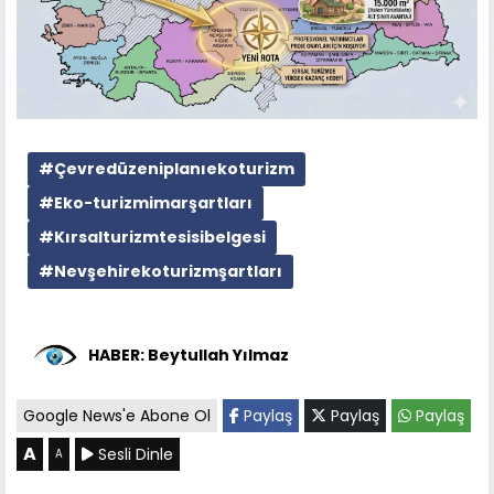
#Çevredüzeniplanıekoturizm
#Eko-turizmimarşartları
#Kırsalturizmtesisibelgesi
#Nevşehirekoturizmşartları
HABER: Beytullah Yılmaz
Google News'e Abone Ol
Paylaş
Paylaş
Paylaş
A
Sesli Dinle
A