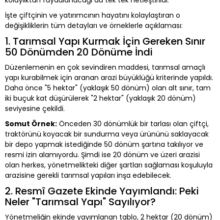
İşte çiftçinin ve yatırımcının hayatını kolaylaştıran o
değişikliklerin tüm detayları ve örneklerle açıklaması:
1. Tarımsal Yapı Kurmak İçin Gereken Sınır
50 Dönümden 20 Dönüme İndi
Düzenlemenin en çok sevindiren maddesi, tarımsal amaçlı
yapı kurabilmek için aranan arazi büyüklüğü kriterinde yapıldı.
Daha önce "5 hektar" (yaklaşık 50 dönüm) olan alt sınır, tam
iki buçuk kat düşürülerek "2 hektar" (yaklaşık 20 dönüm)
seviyesine çekildi.
Somut Örnek:
Önceden 30 dönümlük bir tarlası olan çiftçi,
traktörünü koyacak bir sundurma veya ürününü saklayacak
bir depo yapmak istediğinde 50 dönüm şartına takılıyor ve
resmi izin alamıyordu. Şimdi ise 20 dönüm ve üzeri arazisi
olan herkes, yönetmelikteki diğer şartları sağlaması koşuluyla
arazisine gerekli tarımsal yapıları inşa edebilecek.
2. Resmî Gazete Ekinde Yayımlandı: Peki
Neler "Tarımsal Yapı" Sayılıyor?
Yönetmeliğin ekinde yayımlanan tablo, 2 hektar (20 dönüm)