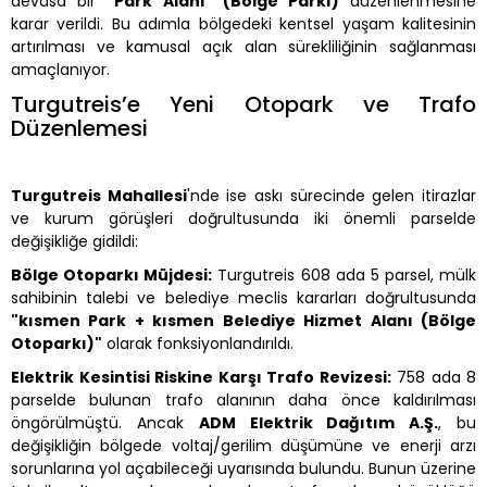
devasa bir
"Park Alanı" (Bölge Parkı)
düzenlenmesine
karar verildi. Bu adımla bölgedeki kentsel yaşam kalitesinin
artırılması ve kamusal açık alan sürekliliğinin sağlanması
amaçlanıyor.
Turgutreis’e Yeni Otopark ve Trafo
Düzenlemesi
Turgutreis Mahallesi
'nde ise askı sürecinde gelen itirazlar
ve kurum görüşleri doğrultusunda iki önemli parselde
değişikliğe gidildi:
Bölge Otoparkı Müjdesi:
Turgutreis 608 ada 5 parsel, mülk
sahibinin talebi ve belediye meclis kararları doğrultusunda
"kısmen Park + kısmen Belediye Hizmet Alanı (Bölge
Otoparkı)"
olarak fonksiyonlandırıldı.
Elektrik Kesintisi Riskine Karşı Trafo Revizesi:
758 ada 8
parselde bulunan trafo alanının daha önce kaldırılması
öngörülmüştü. Ancak
ADM Elektrik Dağıtım A.Ş.
, bu
değişikliğin bölgede voltaj/gerilim düşümüne ve enerji arzı
sorunlarına yol açabileceği uyarısında bulundu. Bunun üzerine