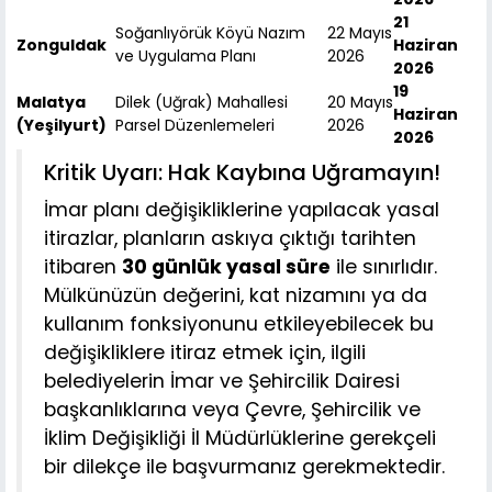
21
Soğanlıyörük Köyü Nazım
22 Mayıs
Zonguldak
Haziran
ve Uygulama Planı
2026
2026
19
Malatya
Dilek (Uğrak) Mahallesi
20 Mayıs
Haziran
(Yeşilyurt)
Parsel Düzenlemeleri
2026
2026
Kritik Uyarı: Hak Kaybına Uğramayın!
İmar planı değişikliklerine yapılacak yasal
itirazlar, planların askıya çıktığı tarihten
itibaren
30 günlük yasal süre
ile sınırlıdır.
Mülkünüzün değerini, kat nizamını ya da
kullanım fonksiyonunu etkileyebilecek bu
değişikliklere itiraz etmek için, ilgili
belediyelerin İmar ve Şehircilik Dairesi
başkanlıklarına veya Çevre, Şehircilik ve
İklim Değişikliği İl Müdürlüklerine gerekçeli
bir dilekçe ile başvurmanız gerekmektedir.