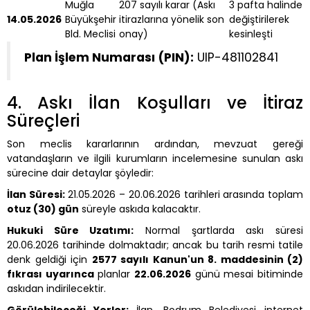
Muğla
207 sayılı karar (Askı
3 pafta halinde
14.05.2026
Büyükşehir
itirazlarına yönelik son
değiştirilerek
Bld. Meclisi
onay)
kesinleşti
Plan İşlem Numarası (PIN):
UIP-481102841
4. Askı İlan Koşulları ve İtiraz
Süreçleri
Son meclis kararlarının ardından, mevzuat gereği
vatandaşların ve ilgili kurumların incelemesine sunulan askı
sürecine dair detaylar şöyledir:
İlan Süresi:
21.05.2026 – 20.06.2026 tarihleri arasında toplam
otuz (30) gün
süreyle askıda kalacaktır.
Hukuki Süre Uzatımı:
Normal şartlarda askı süresi
20.06.2026 tarihinde dolmaktadır; ancak bu tarih resmi tatile
denk geldiği için
2577 sayılı Kanun'un 8. maddesinin (2)
fıkrası uyarınca
planlar
22.06.2026
günü mesai bitiminde
askıdan indirilecektir.
Görülebileceği Yerler:
İlan, Bodrum Belediyesi internet