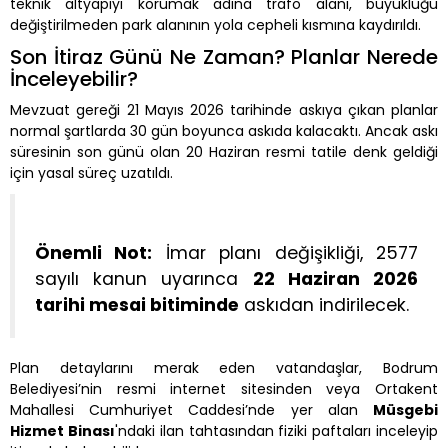
teknik altyapıyı korumak adına trafo alanı, büyüklüğü
değiştirilmeden park alanının yola cepheli kısmına kaydırıldı.
Son İtiraz Günü Ne Zaman? Planlar Nerede
İnceleyebilir?
Mevzuat gereği 21 Mayıs 2026 tarihinde askıya çıkan planlar
normal şartlarda 30 gün boyunca askıda kalacaktı. Ancak askı
süresinin son günü olan 20 Haziran resmi tatile denk geldiği
için yasal süreç uzatıldı.
Önemli Not:
İmar planı değişikliği, 2577
sayılı kanun uyarınca
22 Haziran 2026
tarihi mesai bitiminde
askıdan indirilecek.
Plan detaylarını merak eden vatandaşlar, Bodrum
Belediyesi’nin resmi internet sitesinden veya Ortakent
Mahallesi Cumhuriyet Caddesi’nde yer alan
Müsgebi
Hizmet Binası
'ndaki ilan tahtasından fiziki paftaları inceleyip