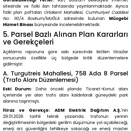
sitesinde ve fiziki ilan tahtasında yayınlanmaktadır. Ayrıca
fiziki plan paftaları
Ortakent Mahallesi, Cumhuriyet Caddesi
No: 110/A Bodrum/MUĞLA
adresinde bulunan
Müsgebi
Hizmet Binası
bünyesinde incelenebilmektedir.
5. Parsel Bazlı Alınan Plan Kararları
ve Gerekçeleri
Açıklama raporuna göre askı sürecinde iletilen itirazlar
sonucunda özellikle üç bölgede kritik düzenlemelere
gidilmiştir:
A. Turgutreis Mahallesi, 758 Ada 8 Parsel
(Trafo Alanı Düzenlemesi)
Eski Durum:
Daha önceki planda Ticaret-Konut alanı
içerisinde yer alan trafo alanı kaldırılarak güneydeki park
alanına taşınmıştı.
İtiraz ve Gerekçe:
ADM Elektrik Dağıtım A.Ş.
'nin
29.01.2026 tarihli teknik yazısında; trafonun yerinin
değiştirilmesinin bölgedeki gerilim düşümüne yol açabileceği,
enerji arz güvenliğini tehlikeye sokacağı ve enerji master