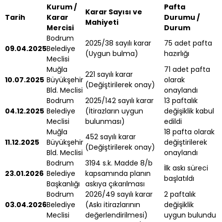
Kurum /
Pafta
Karar Sayısı ve
Tarih
Karar
Durumu /
Mahiyeti
Mercisi
Durum
Bodrum
2025/38 sayılı karar
75 adet pafta
09.04.2025
Belediye
(Uygun bulma)
hazırlığı
Meclisi
Muğla
71 adet pafta
221 sayılı karar
10.07.2025
Büyükşehir
olarak
(Değiştirilerek onay)
Bld. Meclisi
onaylandı
Bodrum
2025/142 sayılı karar
13 paftalık
04.12.2025
Belediye
(İtirazların uygun
değişiklik kabul
Meclisi
bulunması)
edildi
Muğla
18 pafta olarak
452 sayılı karar
11.12.2025
Büyükşehir
değiştirilerek
(Değiştirilerek onay)
Bld. Meclisi
onaylandı
Bodrum
3194 s.k. Madde 8/b
İlk askı süreci
23.01.2026
Belediye
kapsamında planın
başlatıldı
Başkanlığı
askıya çıkarılması
Bodrum
2026/49 sayılı karar
2 paftalık
03.04.2026
Belediye
(Askı itirazlarının
değişiklik
Meclisi
değerlendirilmesi)
uygun bulundu