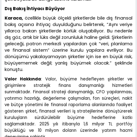
Dış Bakış İhtiyacı Büyüyor
Karaca,
özellikle büyük ölçekli şirketlerde bile dış finansal
bakış açısına ihtiyaç duyulduğunu belirterek, ”Aynı veriye
yıllarca bakan şirketlerde körlük oluşabiliyor. Bu nedenle
dış göz, artık bir lüks değil zorunluluk haline geldi. Şirketlerin
geleceği, patron merkezli yapılardan çok “veri, planlama
ve finansal sistem” üzerine kurulu yapılara evriliyor. Bu
dönüşümü yakalayamayan şirketler için ise en büyük risk,
büyüyememek değil; yanlış büyümek olacak.” şeklinde
konuştu.
Valor Hakkında
: Valor, büyüme hedefleyen şirketler ve
girişimlere stratejik finans danışmanlığı hizmetleri
sunmaktadır. Finansal strateji danışmanlığı, CFO yapılanması,
yatırımcı hazırlığı, değerleme çalışmaları, fon süreçleri, nakit
ve bütçe yönetimi ile finansal raporlama alanlarında faaliyet
gösteren şirket, finansal verileri iş stratejilerine dönüştürerek
kuruluşların sürdürülebilir büyüme hedeflerine katkı
sağlamaktadır. 2025 yılı itibarıyla 1,6 milyar TL portföy
büyüklüğü ve 10 milyon doların üzerinde yatırım hacmi
deneyimine sahiptir.