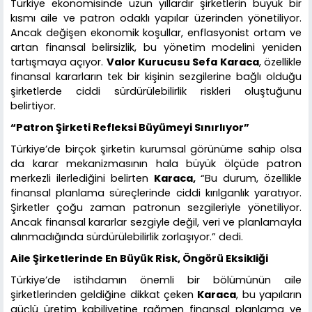
Türkiye ekonomisinde uzun yıllardır şirketlerin büyük bir
kısmı aile ve patron odaklı yapılar üzerinden yönetiliyor.
Ancak değişen ekonomik koşullar, enflasyonist ortam ve
artan finansal belirsizlik, bu yönetim modelini yeniden
tartışmaya açıyor.
Valor Kurucusu Sefa Karaca
, özellikle
finansal kararların tek bir kişinin sezgilerine bağlı olduğu
şirketlerde ciddi sürdürülebilirlik riskleri oluştuğunu
belirtiyor.
“Patron Şirketi Refleksi Büyümeyi Sınırlıyor”
Türkiye’de birçok şirketin kurumsal görünüme sahip olsa
da karar mekanizmasının hala büyük ölçüde patron
merkezli ilerlediğini belirten
Karaca,
“Bu durum, özellikle
finansal planlama süreçlerinde ciddi kırılganlık yaratıyor.
Şirketler çoğu zaman patronun sezgileriyle yönetiliyor.
Ancak finansal kararlar sezgiyle değil, veri ve planlamayla
alınmadığında sürdürülebilirlik zorlaşıyor.” dedi.
Aile Şirketlerinde En Büyük Risk, Öngörü Eksikliği
Türkiye’de istihdamın önemli bir bölümünün aile
şirketlerinden geldiğine dikkat çeken
Karaca
, bu yapıların
güçlü üretim kabiliyetine rağmen finansal planlama ve