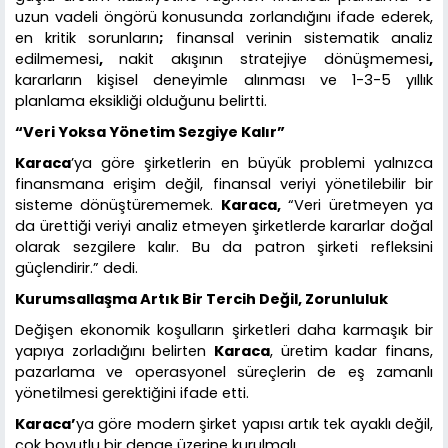
uzun vadeli öngörü konusunda zorlandığını ifade ederek,
en kritik sorunların
;
finansal verinin sistematik analiz
edilmemesi
,
nakit akışının stratejiye dönüşmemesi
,
kararların kişisel deneyimle alınması ve 1-3-5 yıllık
planlama eksikliği olduğunu belirtti.
“Veri Yoksa Yönetim Sezgiye Kalır”
Karaca
’ya göre şirketlerin en büyük problemi yalnızca
finansmana erişim değil, finansal veriyi yönetilebilir bir
sisteme dönüştürememek.
Karaca,
“Veri üretmeyen ya
da ürettiği veriyi analiz etmeyen şirketlerde kararlar doğal
olarak sezgilere kalır. Bu da patron şirketi refleksini
güçlendirir.” dedi.
Kurumsallaşma Artık Bir Tercih Değil, Zorunluluk
Değişen ekonomik koşulların şirketleri daha karmaşık bir
yapıya zorladığını belirten
Karaca
, üretim kadar finans,
pazarlama ve operasyonel süreçlerin de eş zamanlı
yönetilmesi gerektiğini ifade etti.
Karaca’
ya göre modern şirket yapısı artık tek ayaklı değil,
çok boyutlu bir denge üzerine kurulmalı.