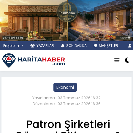
Projelerimiz
YAZARLAR
SON DAKİKA
MANŞETLER
Ekonomi
Yayınlanma : 03 Temmuz 2026 16:32
Düzenleme : 03 Temmuz 2026 16:36
Patron Şirketleri