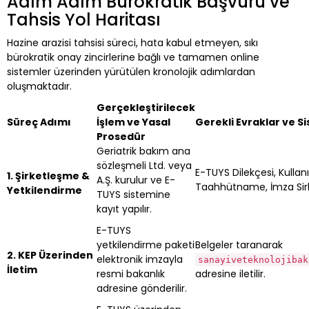
Adım Adım Bürokratik Başvuru ve
Tahsis Yol Haritası
Hazine arazisi tahsisi süreci, hata kabul etmeyen, sıkı
bürokratik onay zincirlerine bağlı ve tamamen online
sistemler üzerinden yürütülen kronolojik adımlardan
oluşmaktadır.
Gerçekleştirilecek
Süreç Adımı
İşlem ve Yasal
Gerekli Evraklar ve S
Prosedür
Geriatrik bakım ana
sözleşmeli Ltd. veya
E-TUYS Dilekçesi, Kullan
1. Şirketleşme &
A.Ş. kurulur ve E-
Taahhütname, İmza Sirk
Yetkilendirme
TUYS sistemine
kayıt yapılır.
E-TUYS
yetkilendirme paketi
Belgeler taranarak
2. KEP Üzerinden
elektronik imzayla
sanayiveteknolojibak
İletim
resmi bakanlık
adresine iletilir.
adresine gönderilir.