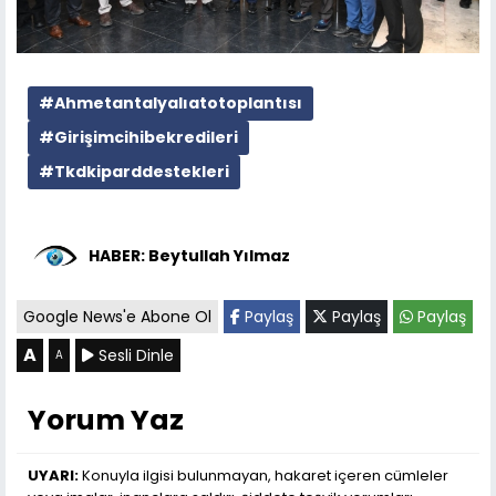
#Ahmetantalyalıatotoplantısı
#Girişimcihibekredileri
#Tkdkiparddestekleri
HABER: Beytullah Yılmaz
Google News'e Abone Ol
Paylaş
Paylaş
Paylaş
A
Sesli Dinle
A
Yorum Yaz
UYARI:
Konuyla ilgisi bulunmayan, hakaret içeren cümleler