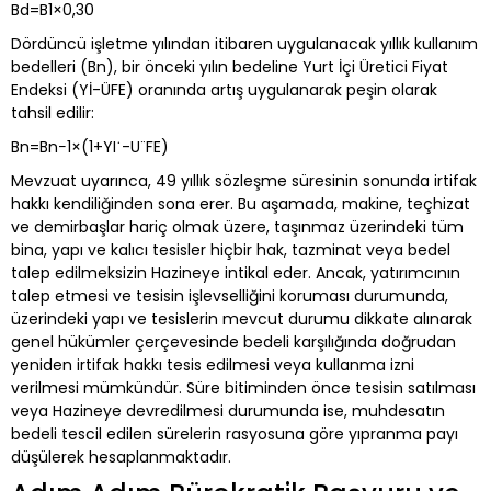
Bd​=B1​×0,30
Dördüncü işletme yılından itibaren uygulanacak yıllık kullanım
bedelleri (Bn​), bir önceki yılın bedeline Yurt İçi Üretici Fiyat
Endeksi (Yİ-ÜFE) oranında artış uygulanarak peşin olarak
tahsil edilir:
Bn​=Bn−1​×(1+YI˙-U¨FE)
Mevzuat uyarınca, 49 yıllık sözleşme süresinin sonunda irtifak
hakkı kendiliğinden sona erer. Bu aşamada, makine, teçhizat
ve demirbaşlar hariç olmak üzere, taşınmaz üzerindeki tüm
bina, yapı ve kalıcı tesisler hiçbir hak, tazminat veya bedel
talep edilmeksizin Hazineye intikal eder. Ancak, yatırımcının
talep etmesi ve tesisin işlevselliğini koruması durumunda,
üzerindeki yapı ve tesislerin mevcut durumu dikkate alınarak
genel hükümler çerçevesinde bedeli karşılığında doğrudan
yeniden irtifak hakkı tesis edilmesi veya kullanma izni
verilmesi mümkündür. Süre bitiminden önce tesisin satılması
veya Hazineye devredilmesi durumunda ise, muhdesatın
bedeli tescil edilen sürelerin rasyosuna göre yıpranma payı
düşülerek hesaplanmaktadır.