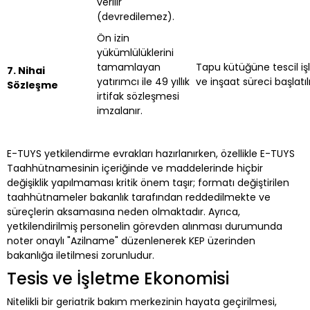
verilir
(devredilemez).
Ön izin
yükümlülüklerini
tamamlayan
Tapu kütüğüne tescil işl
7. Nihai
yatırımcı ile 49 yıllık
ve inşaat süreci başlatılı
Sözleşme
irtifak sözleşmesi
imzalanır.
E-TUYS yetkilendirme evrakları hazırlanırken, özellikle E-TUYS
Taahhütnamesinin içeriğinde ve maddelerinde hiçbir
değişiklik yapılmaması kritik önem taşır; formatı değiştirilen
taahhütnameler bakanlık tarafından reddedilmekte ve
süreçlerin aksamasına neden olmaktadır. Ayrıca,
yetkilendirilmiş personelin görevden alınması durumunda
noter onaylı "Azilname" düzenlenerek KEP üzerinden
bakanlığa iletilmesi zorunludur.
Tesis ve İşletme Ekonomisi
Nitelikli bir geriatrik bakım merkezinin hayata geçirilmesi,