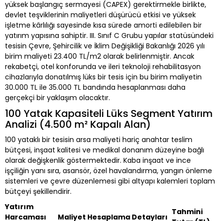
yüksek başlangıç sermayesi (CAPEX) gerektirmekle birlikte,
devlet teşviklerinin maliyetleri düşürücü etkisi ve yüksek
işletme kârlılığı sayesinde kısa sürede amorti edilebilen bir
yatırım yapısına sahiptir. III. Sınıf C Grubu yapılar statüsündeki
tesisin Çevre, Şehircilik ve İklim Değişikliği Bakanlığı 2026 yılı
birim maliyeti 23.400 TL/m2 olarak belirlenmiştir. Ancak
rekabetçi, otel konforunda ve ileri teknoloji rehabilitasyon
cihazlarıyla donatılmış lüks bir tesis için bu birim maliyetin
30.000 TL ile 35.000 TL bandında hesaplanması daha
gerçekçi bir yaklaşım olacaktır.
100 Yatak Kapasiteli Lüks Segment Yatırım
Analizi (4.500 m² Kapalı Alan)
100 yataklı bir tesisin arsa maliyeti hariç anahtar teslim
bütçesi, inşaat kalitesi ve medikal donanım düzeyine bağlı
olarak değişkenlik göstermektedir. Kaba inşaat ve ince
işçiliğin yanı sıra, asansör, özel havalandırma, yangın önleme
sistemleri ve çevre düzenlemesi gibi altyapı kalemleri toplam
bütçeyi şekillendirir.
Yatırım
Tahmini
Harcaması
Maliyet Hesaplama Detayları