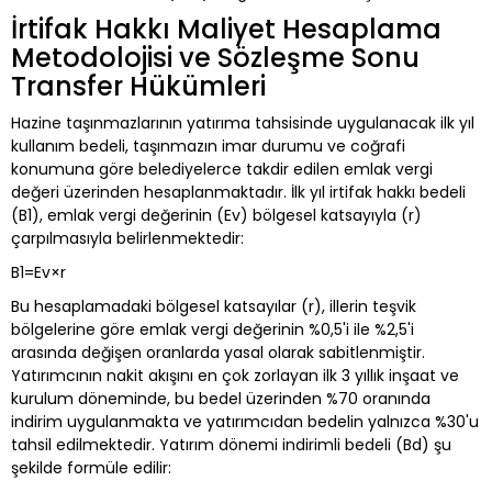
İrtifak Hakkı Maliyet Hesaplama
Metodolojisi ve Sözleşme Sonu
Transfer Hükümleri
Hazine taşınmazlarının yatırıma tahsisinde uygulanacak ilk yıl
kullanım bedeli, taşınmazın imar durumu ve coğrafi
konumuna göre belediyelerce takdir edilen emlak vergi
değeri üzerinden hesaplanmaktadır. İlk yıl irtifak hakkı bedeli
(B1​), emlak vergi değerinin (Ev​) bölgesel katsayıyla (r)
çarpılmasıyla belirlenmektedir:
B1​=Ev​×r
Bu hesaplamadaki bölgesel katsayılar (r), illerin teşvik
bölgelerine göre emlak vergi değerinin %0,5'i ile %2,5'i
arasında değişen oranlarda yasal olarak sabitlenmiştir.
Yatırımcının nakit akışını en çok zorlayan ilk 3 yıllık inşaat ve
kurulum döneminde, bu bedel üzerinden %70 oranında
indirim uygulanmakta ve yatırımcıdan bedelin yalnızca %30'u
tahsil edilmektedir. Yatırım dönemi indirimli bedeli (Bd​) şu
şekilde formüle edilir: