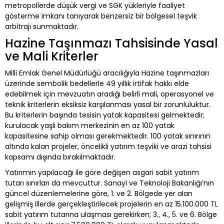
metropollerde düşük vergi ve SGK yükleriyle faaliyet
gösterme imkanı tanıyarak benzersiz bir bölgesel teşvik
arbitrajı sunmaktadır.
Hazine Taşınmazı Tahsisinde Yasal
ve Mali Kriterler
Milli Emlak Genel Müdürlüğü aracılığıyla Hazine taşınmazları
üzerinde sembolik bedellerle 49 yıllık irtifak hakkı elde
edebilmek için mevzuatın aradığı belirli mali, operasyonel ve
teknik kriterlerin eksiksiz karşılanması yasal bir zorunluluktur.
Bu kriterlerin başında tesisin yatak kapasitesi gelmektedir;
kurulacak yaşlı bakım merkezinin en az 100 yatak
kapasitesine sahip olması gerekmektedir. 100 yatak sınırının
altında kalan projeler, öncelikli yatırım teşviki ve arazi tahsisi
kapsamı dışında bırakılmaktadır.
Yatırımın yapılacağı ile göre değişen asgari sabit yatırım
tutarı sınırları da mevcuttur. Sanayi ve Teknoloji Bakanlığı’nın
güncel düzenlemelerine göre, 1. ve 2. Bölgede yer alan
gelişmiş illerde gerçekleştirilecek projelerin en az 15.100.000 TL
sabit yatırım tutarına ulaşması gerekirken; 3., 4., 5. ve 6. Bölge