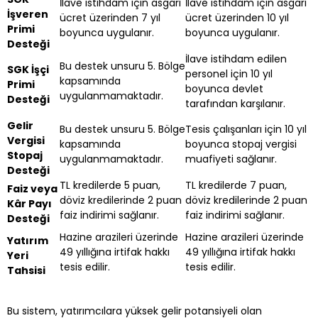
İlave istihdam için asgari
İlave istihdam için asgari
İşveren
ücret üzerinden 7 yıl
ücret üzerinden 10 yıl
Primi
boyunca uygulanır.
boyunca uygulanır.
Desteği
İlave istihdam edilen
Bu destek unsuru 5. Bölge
SGK İşçi
personel için 10 yıl
kapsamında
Primi
boyunca devlet
uygulanmamaktadır.
Desteği
tarafından karşılanır.
Gelir
Bu destek unsuru 5. Bölge
Tesis çalışanları için 10 yıl
Vergisi
kapsamında
boyunca stopaj vergisi
Stopaj
uygulanmamaktadır.
muafiyeti sağlanır.
Desteği
TL kredilerde 5 puan,
TL kredilerde 7 puan,
Faiz veya
döviz kredilerinde 2 puan
döviz kredilerinde 2 puan
Kâr Payı
faiz indirimi sağlanır.
faiz indirimi sağlanır.
Desteği
Hazine arazileri üzerinde
Hazine arazileri üzerinde
Yatırım
49 yıllığına irtifak hakkı
49 yıllığına irtifak hakkı
Yeri
tesis edilir.
tesis edilir.
Tahsisi
Bu sistem, yatırımcılara yüksek gelir potansiyeli olan