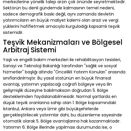
merkezlerine yönelik talep arzın çok önünde seyretmektedir.
Sektörün bu denli gündemde kalmasının temel nedeni,
sadece demografik baskı değil, aynı zamanda devletin
yatırımcıların en büyük maliyet kalemi olan arazi ve vergi
yüklerini hafifletmek amacıyla kurguladığı kapsamlı teşvik
sistemidir.
Teşvik Mekanizmaları ve Bölgesel
Arbitraj Sistemi
Yaşlı ve engelli bakım merkezleri ile rehabilitasyon tesisleri,
Sanayi ve Teknoloji Bakanlığı tarafından "sağlık ve sosyal
hizmetler" başlığı altında "Öncelikli Yatırım Konuları" arasında
sınıflandırılmıştır. Bu yasal statünün en büyük finansal
avantajı, yatırımın yapılacağı coğrafi bölgeye veya ilin
gelişmişlik düzeyine bakılmaksızın doğrudan 5. Bölge
desteklerinden faydalanabilmesidir. Normal şartlarda en
düşük teşvik oranlarına sahip olan 1. Bölge kapsamındaki
İstanbul, Ankara veya İzmir gibi büyükşehirlerde
gerçekleştirilecek yatırımlar dahi, bu düzenleme sayesinde
otomatik olarak 5. Bölge avantajlarına hak kazanmaktadır.
Yatırımın 6. Bölge illerinde yapılması durumunda ise, o