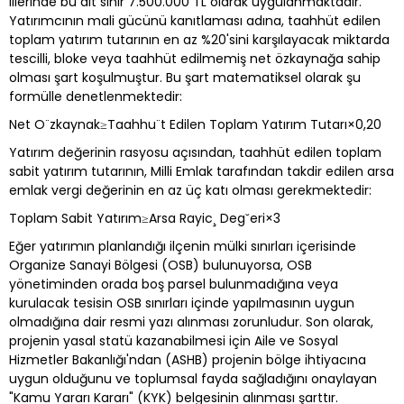
illerinde bu alt sınır 7.500.000 TL olarak uygulanmaktadır.
Yatırımcının mali gücünü kanıtlaması adına, taahhüt edilen
toplam yatırım tutarının en az %20'sini karşılayacak miktarda
tescilli, bloke veya taahhüt edilmemiş net özkaynağa sahip
olması şart koşulmuştur. Bu şart matematiksel olarak şu
formülle denetlenmektedir:
Net O¨zkaynak≥Taahhu¨t Edilen Toplam Yatırım Tutarı×0,20
Yatırım değerinin rasyosu açısından, taahhüt edilen toplam
sabit yatırım tutarının, Milli Emlak tarafından takdir edilen arsa
emlak vergi değerinin en az üç katı olması gerekmektedir:
Toplam Sabit Yatırım≥Arsa Rayic¸​ Deg˘​eri×3
Eğer yatırımın planlandığı ilçenin mülki sınırları içerisinde
Organize Sanayi Bölgesi (OSB) bulunuyorsa, OSB
yönetiminden orada boş parsel bulunmadığına veya
kurulacak tesisin OSB sınırları içinde yapılmasının uygun
olmadığına dair resmi yazı alınması zorunludur. Son olarak,
projenin yasal statü kazanabilmesi için Aile ve Sosyal
Hizmetler Bakanlığı'ndan (ASHB) projenin bölge ihtiyacına
uygun olduğunu ve toplumsal fayda sağladığını onaylayan
"Kamu Yararı Kararı" (KYK) belgesinin alınması şarttır.