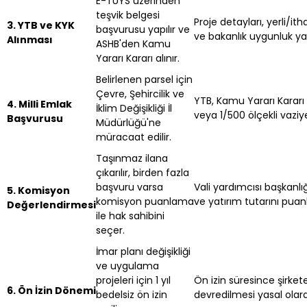
E-TUYS üzerinden
teşvik belgesi
Proje detayları, yerli/it
3. YTB ve KYK
başvurusu yapılır ve
ve bakanlık uygunluk yaz
Alınması
ASHB'den Kamu
Yararı Kararı alınır.
Belirlenen parsel için
Çevre, Şehircilik ve
YTB, Kamu Yararı Kararı (
4. Milli Emlak
İklim Değişikliği İl
veya 1/500 ölçekli vaziye
Başvurusu
Müdürlüğü'ne
müracaat edilir.
Taşınmaz ilana
çıkarılır, birden fazla
başvuru varsa
Vali yardımcısı başkanl
5. Komisyon
komisyon puanlama
ve yatırım tutarını puanl
Değerlendirmesi
ile hak sahibini
seçer.
İmar planı değişikliği
ve uygulama
projeleri için 1 yıl
Ön izin süresince şirket
6. Ön İzin Dönemi
bedelsiz ön izin
devredilmesi yasal olara