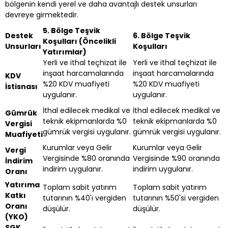
bölgenin kendi yerel ve daha avantajlı destek unsurları
devreye girmektedir.
5. Bölge Teşvik
Destek
6. Bölge Teşvik
Koşulları (Öncelikli
Unsurları
Koşulları
Yatırımlar)
Yerli ve ithal teçhizat ile
Yerli ve ithal teçhizat ile
inşaat harcamalarında
inşaat harcamalarında
KDV
%20 KDV muafiyeti
%20 KDV muafiyeti
İstisnası
uygulanır.
uygulanır.
İthal edilecek medikal ve
İthal edilecek medikal ve
Gümrük
teknik ekipmanlarda %0
teknik ekipmanlarda %0
Vergisi
gümrük vergisi uygulanır.
gümrük vergisi uygulanır.
Muafiyeti
Kurumlar veya Gelir
Kurumlar veya Gelir
Vergi
Vergisinde %80 oranında
Vergisinde %90 oranında
İndirim
indirim uygulanır.
indirim uygulanır.
Oranı
Yatırıma
Toplam sabit yatırım
Toplam sabit yatırım
Katkı
tutarının %40'ı vergiden
tutarının %50'si vergiden
Oranı
düşülür.
düşülür.
(YKO)
SGK