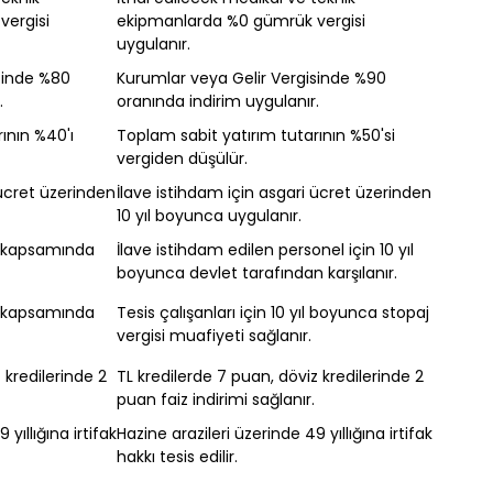
ergisi
ekipmanlarda %0 gümrük vergisi
uygulanır.
sinde %80
Kurumlar veya Gelir Vergisinde %90
.
oranında indirim uygulanır.
ının %40'ı
Toplam sabit yatırım tutarının %50'si
vergiden düşülür.
 ücret üzerinden
İlave istihdam için asgari ücret üzerinden
10 yıl boyunca uygulanır.
e kapsamında
İlave istihdam edilen personel için 10 yıl
boyunca devlet tarafından karşılanır.
e kapsamında
Tesis çalışanları için 10 yıl boyunca stopaj
vergisi muafiyeti sağlanır.
 kredilerinde 2
TL kredilerde 7 puan, döviz kredilerinde 2
puan faiz indirimi sağlanır.
yıllığına irtifak
Hazine arazileri üzerinde 49 yıllığına irtifak
hakkı tesis edilir.