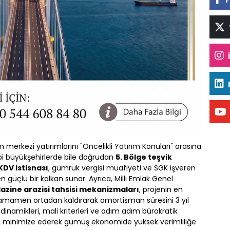
m merkezi yatırımlarını "Öncelikli Yatırım Konuları" arasına
bi büyükşehirlerde bile doğrudan
5. Bölge teşvik
KDV istisnası
, gümrük vergisi muafiyeti ve SGK işveren
n güçlü bir kalkan sunar. Ayrıca, Milli Emlak Genel
 Hazine arazisi tahsisi mekanizmaları
, projenin en
tamamen ortadan kaldırarak amortisman süresini 3 yıl
 dinamikleri, mali kriterleri ve adım adım bürokratik
leri minimize ederek gümüş ekonomide yüksek verimliliğe