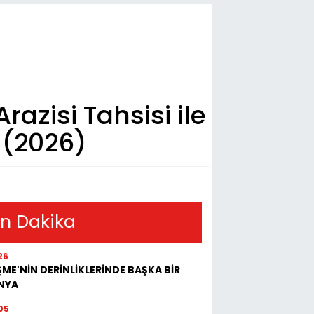
azisi Tahsisi ile
 (2026)
n Dakika
26
ME'NİN DERİNLİKLERİNDE BAŞKA BİR
NYA
05