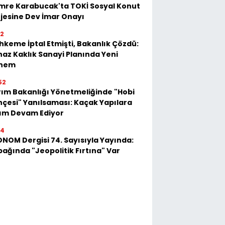
mre Karabucak'ta TOKİ Sosyal Konut
jesine Dev İmar Onayı
52
keme İptal Etmişti, Bakanlık Çözdü:
az Kaklık Sanayi Planında Yeni
nem
52
ım Bakanlığı Yönetmeliğinde "Hobi
çesi" Yanılsaması: Kaçak Yapılara
kım Devam Ediyor
54
NOM Dergisi 74. Sayısıyla Yayında:
ağında "Jeopolitik Fırtına" Var