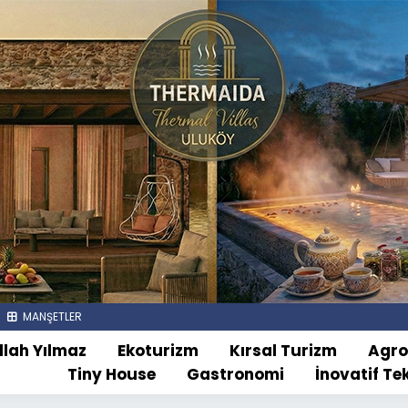
MANŞETLER
llah Yılmaz
Ekoturizm
Kırsal Turizm
Agr
Tiny House
Gastronomi
İnovatif Te