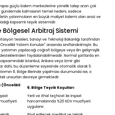
ltyapısı güçlü bakım merkezlerine yönelik talep arzın çok
li gündemde kalmasının temel nedeni, sadece
etin yatırımcıların en büyük maliyet kalemi olan arazi ve
ladığı kapsamlı teşvik sistemidir.
Bölgesel Arbitraj Sistemi
litasyon tesisleri, Sanayi ve Teknoloji Bakanlığı tarafından
Öncelikli Yatırım Konuları" arasında sınıflandırılmıştır. Bu
yatırımın yapılacağı coğrafi bölgeye veya ilin gelişmişlik
desteklerinden faydalanabilmesidir. Normal şartlarda en
 kapsamındaki İstanbul, Ankara veya İzmir gibi
mlar dahi, bu düzenleme sayesinde otomatik olarak 5.
ırımın 6. Bölge illerinde yapılması durumunda ise, o
stek unsurları devreye girmektedir.
 (Öncelikli
6. Bölge Teşvik Koşulları
nşaat
Yerli ve ithal teçhizat ile inşaat
muafiyeti
harcamalarında %20 KDV muafiyeti
uygulanır.
teknik
İthal edilecek medikal ve teknik