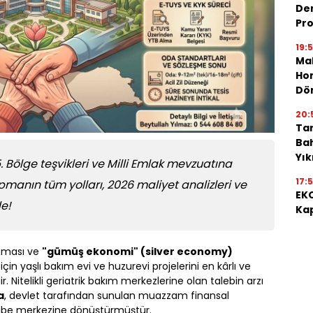
De
Pro
19:
Mah
Hon
Dö
20:
Tar
Bah
Yı
5. Bölge teşvikleri ve Milli Emlak mevzuatına
17:
pmanın tüm yolları, 2026 maliyet analizleri ve
EKO
de!
Kap
anması ve
"gümüş ekonomi" (silver economy)
için yaşlı bakım evi ve huzurevi projelerini en kârlı ve
r. Nitelikli geriatrik bakım merkezlerine olan talebin arzı
a
, devlet tarafından sunulan muazzam finansal
azibe merkezine dönüştürmüştür.