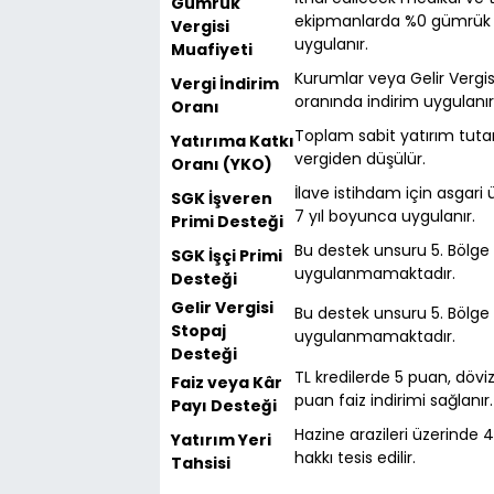
Gümrük
ekipmanlarda %0 gümrük v
Vergisi
uygulanır.
Muafiyeti
Kurumlar veya Gelir Vergi
Vergi İndirim
oranında indirim uygulanır
Oranı
Toplam sabit yatırım tutar
Yatırıma Katkı
vergiden düşülür.
Oranı (YKO)
İlave istihdam için asgari
SGK İşveren
7 yıl boyunca uygulanır.
Primi Desteği
Bu destek unsuru 5. Bölg
SGK İşçi Primi
uygulanmamaktadır.
Desteği
Gelir Vergisi
Bu destek unsuru 5. Bölg
Stopaj
uygulanmamaktadır.
Desteği
TL kredilerde 5 puan, döviz
Faiz veya Kâr
puan faiz indirimi sağlanır.
Payı Desteği
Hazine arazileri üzerinde 49 
Yatırım Yeri
hakkı tesis edilir.
Tahsisi