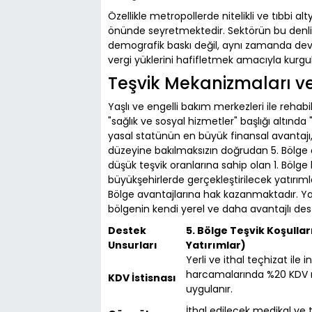
Özellikle metropollerde nitelikli ve tıbbi a
önünde seyretmektedir. Sektörün bu den
demografik baskı değil, aynı zamanda devl
vergi yüklerini hafifletmek amacıyla kurgu
Teşvik Mekanizmaları ve 
Yaşlı ve engelli bakım merkezleri ile rehabi
"sağlık ve sosyal hizmetler" başlığı altında "
yasal statünün en büyük finansal avantajı, 
düzeyine bakılmaksızın doğrudan 5. Bölge 
düşük teşvik oranlarına sahip olan 1. Bölge
büyükşehirlerde gerçekleştirilecek yatırı
Bölge avantajlarına hak kazanmaktadır. Yat
bölgenin kendi yerel ve daha avantajlı de
Destek
5. Bölge Teşvik Koşulları
Unsurları
Yatırımlar)
Yerli ve ithal teçhizat ile i
harcamalarında %20 KDV 
KDV İstisnası
uygulanır.
İthal edilecek medikal ve 