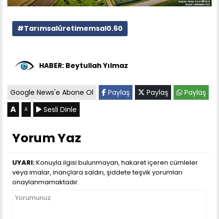
#Tarımsalüretimemsal0.60
HABER: Beytullah Yılmaz
Google News'e Abone Ol
Paylaş
Paylaş
Paylaş
A
Sesli Dinle
A
Yorum Yaz
UYARI:
Konuyla ilgisi bulunmayan, hakaret içeren cümleler
veya imalar, inançlara saldırı, şiddete teşvik yorumları
onaylanmamaktadır.