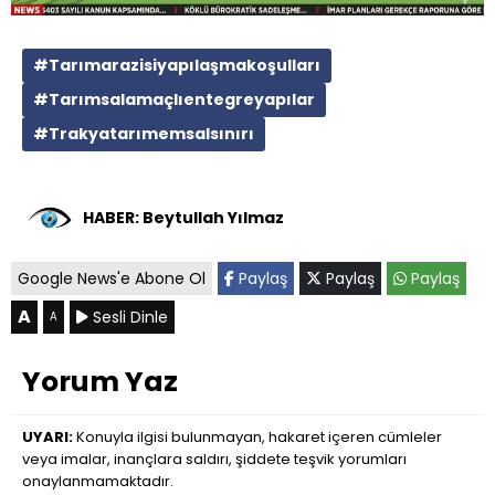
#Tarımarazisiyapılaşmakoşulları
#Tarımsalamaçlıentegreyapılar
#Trakyatarımemsalsınırı
HABER: Beytullah Yılmaz
Google News'e Abone Ol
Paylaş
Paylaş
Paylaş
A
Sesli Dinle
A
Yorum Yaz
UYARI:
Konuyla ilgisi bulunmayan, hakaret içeren cümleler
veya imalar, inançlara saldırı, şiddete teşvik yorumları
onaylanmamaktadır.