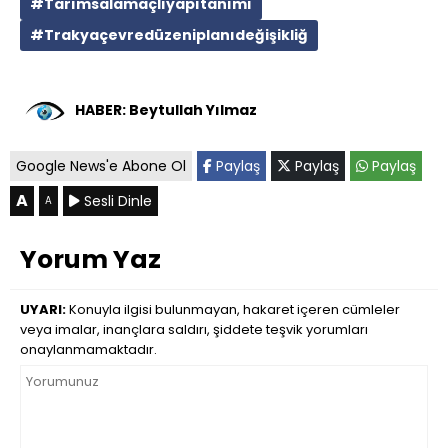
#Tarımsalamaçlıyapıtanımı
#Trakyaçevredüzeniplanıdeğişikliğ
HABER: Beytullah Yılmaz
Google News'e Abone Ol
Paylaş
Paylaş
Paylaş
A
Sesli Dinle
A
Yorum Yaz
UYARI:
Konuyla ilgisi bulunmayan, hakaret içeren cümleler
veya imalar, inançlara saldırı, şiddete teşvik yorumları
onaylanmamaktadır.