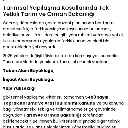
Tarımsal Yapılaşma Koşullarında Tek
Yetkili Tarım ve Orman Bakanlığı
Geçmiş dönemlerde çevre düzeni planlarında her tarım
arazisi sınıfı için farklı yapılaşma koşullarının bulunması,
belediyeler ve il özel idareleri gibi yapı ruhsatı vermeye yetkili
kurumlar arasında uygulama farklılıklarına ve ciddi izin
gecikmelerine yol açıyordu.
2026 yılı plan değişikliğiyle birlikte bu karmaşaya son verildi.
Tarım arazilerinde yapılacak tarımsal amaçlı yapıların;
Taban Alanı Büyüklüğü
,
İnşaat Alanı Büyüklüğü
,
Yapı Yüksekliği
gibi temel yapılaşma kriterleri, tamamen
5403 sayılı
Toprak Koruma ve Arazi Kullanımı Kanunu
ve bu kanuna
bağlı yönetmelik, tebliğ ve talimatnameler çerçevesinde
doğrudan
Tarım ve Orman Bakanlığı
tarafından
belirlenecektir. Belirlenen bu kriterlerin dışındaki diğer teknik
hususlarda ise Plansız Alanlar İmar Yönetmeliği hükümleri