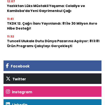
12:07
Yazlıktan Lüks Müstakil Yaşama: Celaliye ve
Kamiloba’da Yeni Gayrimenkul Çağı
11:41
TKDK 12. Çağrı İlanı Yayınlandı: 81 İle 30 Milyon Avro
Hibe Desteği!
11:32
Tunceli Ulukale Dutu Dünya Pazarına Açılıyor: 81 İl 81
Ürün Programı Çalıştayı Gerçekleşti
Facebook
Twitter
İnstagram
Linkedin