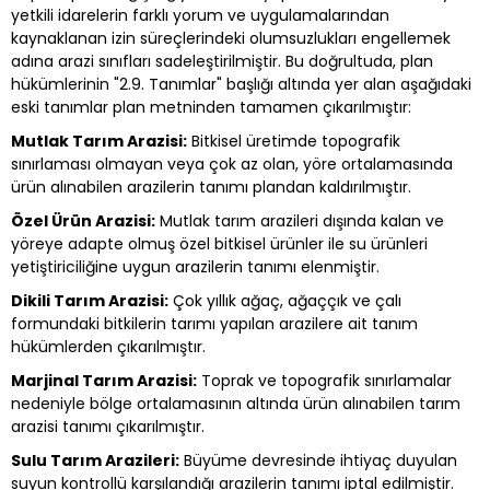
yetkili idarelerin farklı yorum ve uygulamalarından
kaynaklanan izin süreçlerindeki olumsuzlukları engellemek
adına arazi sınıfları sadeleştirilmiştir. Bu doğrultuda, plan
hükümlerinin "2.9. Tanımlar" başlığı altında yer alan aşağıdaki
eski tanımlar plan metninden tamamen çıkarılmıştır:
Mutlak Tarım Arazisi:
Bitkisel üretimde topografik
sınırlaması olmayan veya çok az olan, yöre ortalamasında
ürün alınabilen arazilerin tanımı plandan kaldırılmıştır.
Özel Ürün Arazisi:
Mutlak tarım arazileri dışında kalan ve
yöreye adapte olmuş özel bitkisel ürünler ile su ürünleri
yetiştiriciliğine uygun arazilerin tanımı elenmiştir.
Dikili Tarım Arazisi:
Çok yıllık ağaç, ağaççık ve çalı
formundaki bitkilerin tarımı yapılan arazilere ait tanım
hükümlerden çıkarılmıştır.
Marjinal Tarım Arazisi:
Toprak ve topografik sınırlamalar
nedeniyle bölge ortalamasının altında ürün alınabilen tarım
arazisi tanımı çıkarılmıştır.
Sulu Tarım Arazileri:
Büyüme devresinde ihtiyaç duyulan
suyun kontrollü karşılandığı arazilerin tanımı iptal edilmiştir.