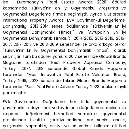
ise Euromoney’in “Real Estate Awards 2020” ödülleri
kapsam
ı
nda, Türkiye'nin en iyi Gayrimenkul Ara
ş
t
ı
rma ve
Gayrimenkul De
ğ
erleme firmas
ı
seçilmi
ş
tir. Ayr
ı
ca uluslararas
ı
International Property Awards, EVA Gayrimenkul De
ğ
erleme
Dan
ış
manl
ığı
2013-2014 senesi ödüllerinde "Türkiye’nin En
İ
yi
Gayrimenkul Dan
ış
manl
ı
k Firmas
ı
" ve "Avrupa'n
ı
n En
İ
yi
Gayrimenkul Dan
ış
manl
ı
k Firmas
ı
"; 2014-2015, 2015-2016, 2016-
2017, 2017-2018 ve 2018-2019 senesinde ise arka arkaya tekrar
"Türkiye’nin En
İ
yi Gayrimenkul Dan
ış
manl
ı
k Firmas
ı
" olarak
seçmi
ş
tir. Tüm bu ödüller yan
ı
s
ı
ra 2017 senesinde Global Brands
Magazine taraf
ı
ndan “Best Property Appraisal Company,
Turkey 2017”, 2018 senesinde Global Brands Magazine
taraf
ı
ndan “Most Innovative Real Estate Valuation Brand,
Turkey 2018, 2023 senesinde tekrar Global Brands Magazine
taraf
ı
ndan “Best Real Estate Advisor Turkey 2023 ödülüne lay
ı
k
görülmü
ş
tür.
EVA Gayrimenkul De
ğ
erleme, her türlü gayrimenkul ve
gayrimenkule dayal
ı
hak ve faydalar
ı
n de
ğ
erlemesi, makine ve
ekipman de
ğ
erlemesi hizmetleri vermekte, gayrimenkul
projelerinde fizibilite,
ş
erefiyelendirme, yer seçimi analizi,
çal
ış
malar
ı
yapmakta, en iyi ve en verimli kullan
ı
m etütleri