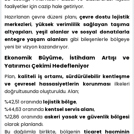
faaliyetler için cazip hale getiriyor.
Hazırlanan çevre düzeni planı,
çevre dostu lojistik
merkezleri
,
yüksek verimlilik sağlayan taşıma
altyapıları
,
yeşil alanlar ve sosyal donatılarla
entegre yaşam alanları
gibi bileşenlerle bölgeye
yeni bir vizyon kazandırıyor.
Ekonomik Büyüme, İstihdam Artışı ve
Yatırımcı Çekimi Hedefleniyor
Plan,
kaliteli iş ortamı, sürdürülebilir kentleşme
ve çevresel hassasiyetlerin korunması
ilkeleri
doğrultusunda oluşturuldu. Alan;
%42,51 oranında
lojistik bölge
,
%44,63 oranında
kentsel servis alanı
,
%12,86 oranında
askeri yasak ve güvenlik bölgesi
olarak planlandı.
Bu dağılımla birlikte, bölgenin
ticaret hacminin