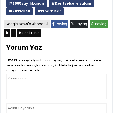
#2565sayılıkanun
#Kentselservisalanı
#Kırklareli
#Pınarhisar
Google News'e Abone Ol
Paylaş
Paylaş
Paylaş
A
Sesli Dinle
A
Yorum Yaz
UYARI:
Konuyla ilgisi bulunmayan, hakaret içeren cümleler
veya imalar, inançlara saldırı, şiddete teşvik yorumları
onaylanmamaktadır.