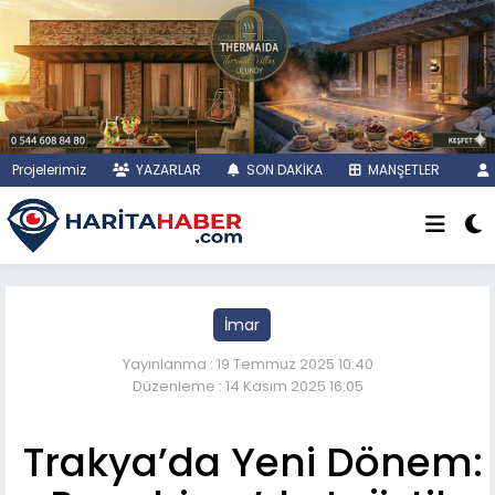
Projelerimiz
YAZARLAR
SON DAKİKA
MANŞETLER
İmar
Yayınlanma : 19 Temmuz 2025 10:40
Düzenleme : 14 Kasım 2025 16:05
Trakya’da Yeni Dönem: