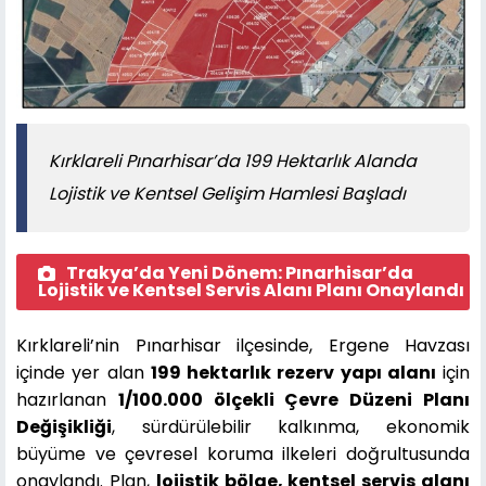
Kırklareli Pınarhisar’da 199 Hektarlık Alanda
Lojistik ve Kentsel Gelişim Hamlesi Başladı
Trakya’da Yeni Dönem: Pınarhisar’da
Lojistik ve Kentsel Servis Alanı Planı Onaylandı
Kırklareli’nin Pınarhisar ilçesinde, Ergene Havzası
içinde yer alan
199 hektarlık rezerv yapı alanı
için
hazırlanan
1/100.000 ölçekli Çevre Düzeni Planı
Değişikliği
, sürdürülebilir kalkınma, ekonomik
büyüme ve çevresel koruma ilkeleri doğrultusunda
onaylandı. Plan,
lojistik bölge, kentsel servis alanı