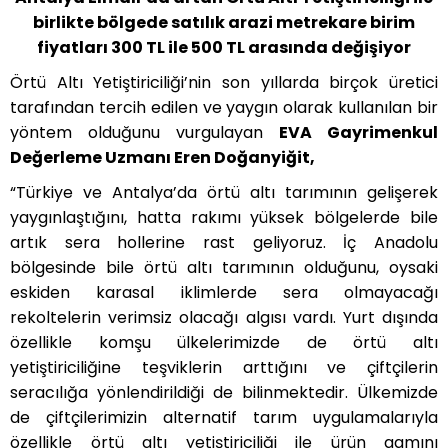
birlikte bölgede satılık arazi metrekare birim
fiyatları 300 TL ile 500 TL arasında değişiyor
Örtü Altı Yetiştiriciliği’nin son yıllarda birçok üretici
tarafından tercih edilen ve yaygın olarak kullanılan bir
yöntem olduğunu vurgulayan
EVA Gayrimenkul
Değerleme Uzmanı Eren Doğanyiğit
,
“Türkiye ve Antalya’da örtü altı tarımının gelişerek
yaygınlaştığını, hatta rakımı yüksek bölgelerde bile
artık sera hollerine rast geliyoruz. İç Anadolu
bölgesinde bile örtü altı tarımının olduğunu, oysaki
eskiden karasal iklimlerde sera olmayacağı
rekoltelerin verimsiz olacağı algısı vardı. Yurt dışında
özellikle komşu ülkelerimizde de örtü altı
yetiştiriciliğine teşviklerin arttığını ve çiftçilerin
seracılığa yönlendirildiği de bilinmektedir. Ülkemizde
de çiftçilerimizin alternatif tarım uygulamalarıyla
özellikle örtü altı yetiştiriciliği ile ürün gamını