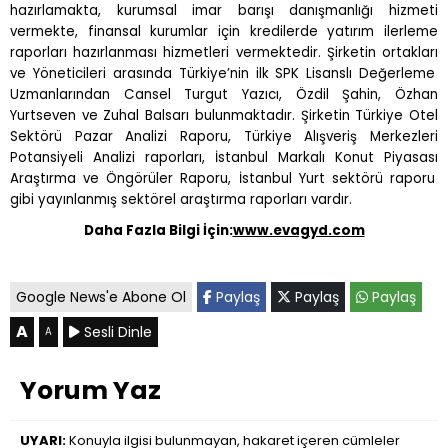
haz
ı
rlamakta, kurumsal imar bar
ışı
dan
ış
manl
ığı
hizmeti
vermekte, finansal kurumlar için kredilerde yat
ı
r
ı
m ilerleme
raporlar
ı
haz
ı
rlanmas
ı
hizmetleri vermektedir.
Ş
irketin ortaklar
ı
ve Yöneticileri aras
ı
nda Türkiye’nin ilk SPK Lisansl
ı
De
ğ
erleme
Uzmanlar
ı
ndan Cansel Turgut Yaz
ı
c
ı
, Özdil
Ş
ahin, Özhan
Yurtseven ve Zuhal Balsar
ı
bulunmaktad
ı
r.
Ş
irketin Türkiye Otel
Sektörü Pazar Analizi Raporu, Türkiye Al
ış
veri
ş
Merkezleri
Potansiyeli Analizi raporlar
ı
,
İ
stanbul Markal
ı
Konut Piyasas
ı
Ara
ş
t
ı
rma ve Öngörüler Raporu,
İ
stanbul Yurt sektörü raporu
gibi yay
ı
nlanm
ış
sektörel ara
ş
t
ı
rma raporlar
ı
vard
ı
r.
Daha Fazla Bilgi İçin:
www.evagyd.com
Google News'e Abone Ol
Paylaş
Paylaş
Paylaş
A
Sesli Dinle
A
Yorum Yaz
UYARI:
Konuyla ilgisi bulunmayan, hakaret içeren cümleler