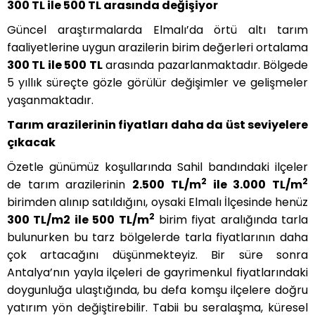
300 TL ile 500 TL arasında değişiyor
Güncel araştırmalarda Elmalı’da örtü altı tarım
faaliyetlerine uygun arazilerin birim değerleri ortalama
300 TL ile 500 TL
arasında pazarlanmaktadır. Bölgede
5 yıllık süreçte gözle görülür değişimler ve gelişmeler
yaşanmaktadır.
Tarım arazilerinin fiyatları daha da üst seviyelere
çıkacak
Özetle günümüz koşullarında Sahil bandındaki ilçeler
2
2
de tarım arazilerinin
2.500 TL/m
ile 3.000 TL/m
birimden alınıp satıldığını, oysaki Elmalı İlçesinde henüz
2
300 TL/m2 ile 500 TL/m
birim fiyat aralığında tarla
bulunurken bu tarz bölgelerde tarla fiyatlarının daha
çok artacağını düşünmekteyiz. Bir süre sonra
Antalya’nın yayla ilçeleri de gayrimenkul fiyatlarındaki
doygunluğa ulaştığında, bu defa komşu ilçelere doğru
yatırım yön değiştirebilir. Tabii bu seralaşma, küresel