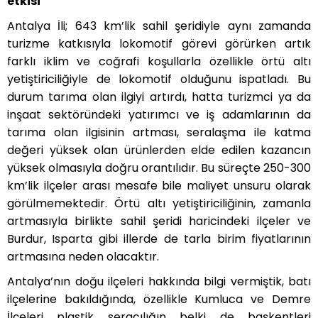
etkisi
Antalya İli; 643 km’lik sahil şeridiyle aynı zamanda
turizme katkısıyla lokomotif görevi görürken artık
farklı iklim ve coğrafi koşullarla özellikle örtü altı
yetiştiriciliğiyle de lokomotif olduğunu ispatladı. Bu
durum tarıma olan ilgiyi artırdı, hatta turizmci ya da
inşaat sektöründeki yatırımcı ve iş adamlarının da
tarıma olan ilgisinin artması, seralaşma ile katma
değeri yüksek olan ürünlerden elde edilen kazancın
yüksek olmasıyla doğru orantılıdır. Bu süreçte 250-300
km’lik ilçeler arası mesafe bile maliyet unsuru olarak
görülmemektedir. Örtü altı yetiştiriciliğinin, zamanla
artmasıyla birlikte sahil şeridi haricindeki ilçeler ve
Burdur, Isparta gibi illerde de tarla birim fiyatlarının
artmasına neden olacaktır.
Antalya’nın doğu ilçeleri hakkında bilgi vermiştik, batı
ilçelerine bakıldığında, özellikle Kumluca ve Demre
İlçeleri plastik seracılığın belki de başkentleri