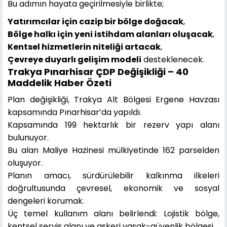
Bu adımın hayata geçirilmesiyle birlikte;
Yatırımcılar için cazip bir bölge doğacak
,
Bölge halkı için yeni istihdam alanları oluşacak
,
Kentsel hizmetlerin niteliği artacak
,
Çevreye duyarlı gelişim modeli
desteklenecek.
Trakya Pınarhisar ÇDP Değişikliği – 40
Maddelik Haber Özeti
Plan değişikliği, Trakya Alt Bölgesi Ergene Havzası
kapsamında Pınarhisar’da yapıldı.
Kapsamında 199 hektarlık bir rezerv yapı alanı
bulunuyor.
Bu alan Maliye Hazinesi mülkiyetinde 162 parselden
oluşuyor.
Planın amacı, sürdürülebilir kalkınma ilkeleri
doğrultusunda çevresel, ekonomik ve sosyal
dengeleri korumak.
Üç temel kullanım alanı belirlendi: Lojistik bölge,
kentsel servis alanı ve askeri yasak-güvenlik bölgesi.