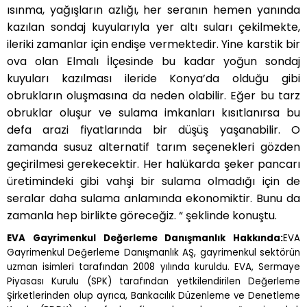
ısınma, yağışların azlığı, her seranın hemen yanında
kazılan sondaj kuyularıyla yer altı suları çekilmekte,
ileriki zamanlar için endişe vermektedir. Yine karstik bir
ova olan Elmalı İlçesinde bu kadar yoğun sondaj
kuyuları kazılması ileride Konya’da olduğu gibi
obrukların oluşmasına da neden olabilir. Eğer bu tarz
obruklar oluşur ve sulama imkanları kısıtlanırsa bu
defa arazi fiyatlarında bir düşüş yaşanabilir. O
zamanda susuz alternatif tarım seçenekleri gözden
geçirilmesi gerekecektir. Her halükarda şeker pancarı
üretimindeki gibi vahşi bir sulama olmadığı için de
seralar daha sulama anlamında ekonomiktir. Bunu da
zamanla hep birlikte göreceğiz. “ şeklinde konuştu.
EVA Gayrimenkul De
ğ
erleme Dan
ış
manl
ı
k Hakk
ı
nda:
EVA
Gayrimenkul De
ğ
erleme Dan
ış
manl
ı
k A
Ş
, gayrimenkul sektörün
uzman isimleri taraf
ı
ndan 2008 y
ı
l
ı
nda kuruldu. EVA, Sermaye
Piyasas
ı
Kurulu (SPK) taraf
ı
ndan yetkilendirilen De
ğ
erleme
Ş
irketlerinden olup ayr
ı
ca, Bankac
ı
l
ı
k Düzenleme ve Denetleme