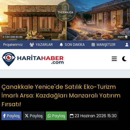
Projelerimiz
YAZARLAR
SON DAKİKA
MANŞETLER
Çanakkale Yenice'de Satılık Eko-Turizm
İmarlı Arsa: Kazdağları Manzaralı Yatırım
Fırsatı!
Paylaş
Paylaş
Paylaş
23 Haziran 2026 15:30