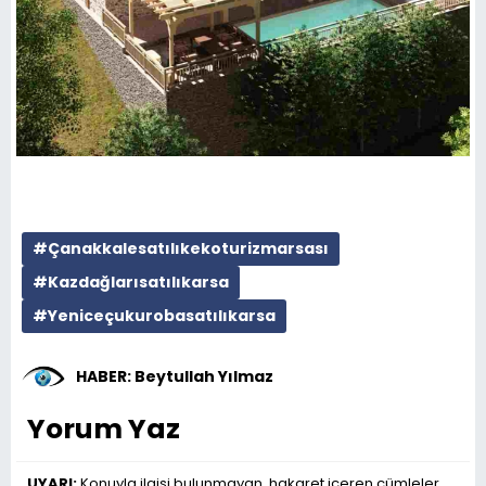
#Çanakkalesatılıkekoturizmarsası
#Kazdağlarısatılıkarsa
#Yeniceçukurobasatılıkarsa
HABER: Beytullah Yılmaz
Yorum Yaz
UYARI:
Konuyla ilgisi bulunmayan, hakaret içeren cümleler