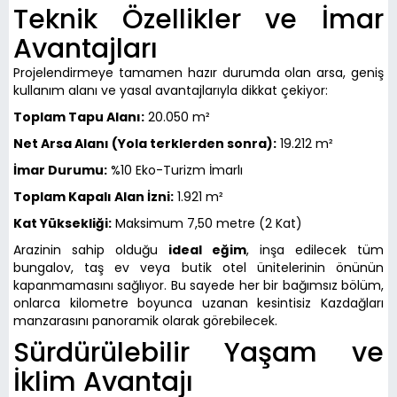
Teknik Özellikler ve İmar
Avantajları
Projelendirmeye tamamen hazır durumda olan arsa, geniş
kullanım alanı ve yasal avantajlarıyla dikkat çekiyor:
Toplam Tapu Alanı:
20.050 m²
Net Arsa Alanı (Yola terklerden sonra):
19.212 m²
İmar Durumu:
%10 Eko-Turizm İmarlı
Toplam Kapalı Alan İzni:
1.921 m²
Kat Yüksekliği:
Maksimum 7,50 metre (2 Kat)
Arazinin sahip olduğu
ideal eğim
, inşa edilecek tüm
bungalov, taş ev veya butik otel ünitelerinin önünün
kapanmamasını sağlıyor. Bu sayede her bir bağımsız bölüm,
onlarca kilometre boyunca uzanan kesintisiz Kazdağları
manzarasını panoramik olarak görebilecek.
Sürdürülebilir Yaşam ve
İklim Avantajı