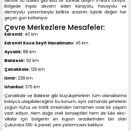
denize 30 dakika gibi kısa bir sürede ulaşım imkanı tanıyor.
Bölgede inşası devam eden karayolu, havayolu ve
demiryolu yatırımlarıyla birlikte arazinin lojistik değeri her
geçen gün katlanıyor.
Çevre Merkezlere Mesafeler:
Edremit:
40 km
Edremit Koca Seyit Havalimanı:
45 km
Ayvalık:
88 km
Balıkesir:
92 km
Çanakkale:
126 km
İzmir:
238 km
İstanbul:
375 km
Çanakkale ve Balıkesir gibi büyükşehirlerin tüm olanaklarına
kolayca ulaşabileceğiniz bu konum, aynı zamanda şehirlerin
yoğun nüfus ve trafik stresinden tamamen izole bir yaşam
vaat ediyor. Hem doğa oteli konseptleri hem de lüks eko-
villalar için bölgenin en kupon arazilerinden biri olan
Çukuroba 106-4 parsel, yeni yatırımcısını bekliyor.