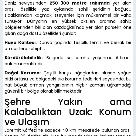
Deniz seviyesinden
250-300 metre rakımda
yer alan
arazi, özellikle yaz aylarında sahil şeridinin boğucu
sıcaklarından kaçmak isteyenler için mükemmel bir vaha
sunuyor. Dünyanın en yüksek oksijen oranına sahip
bölgelerinden biri olan Kazdağları'nda yer alan parselin öne
çıkan doğa dostu özellikleri şunlar:
Hava Kalitesi:
Dünya çapında tescilli, temiz ve berrak bir
atmosfere sahiptir.
Sürdürülebilirlik:
Bölgede su sorunu yaşanma ihtimali
bulunmamaktadır.
Doğal Koruma:
Çeşitli karışık ağaçlardan oluşan yoğun
bitki örtüsü ve bölgedeki sıkı koruma tedbirleri sayesinde, bu
hat büyük orman yangınlarının hiçbir zaman uğramadığı
güvenli bir bölge olarak bilinmektedir.
Şehre Yakın ama
Kalabalıktan Uzak: Konum
ve Ulaşım
Edremit Körfezi’ne sadece 40 km mesafede bulunan arazi,