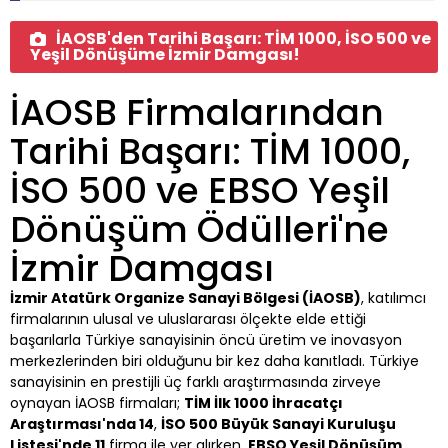
İAOSB'den Tarihi Başarı: TİM 1000, İSO 500 ve
Yeşil Dönüşüme İzmir Damgası!
İAOSB Firmalarından
Tarihi Başarı: TİM 1000,
İSO 500 ve EBSO Yeşil
Dönüşüm Ödülleri'ne
İzmir Damgası
İzmir Atatürk Organize Sanayi Bölgesi (İAOSB)
, katılımcı
firmalarının ulusal ve uluslararası ölçekte elde ettiği
başarılarla Türkiye sanayisinin öncü üretim ve inovasyon
merkezlerinden biri olduğunu bir kez daha kanıtladı. Türkiye
sanayisinin en prestijli üç farklı araştırmasında zirveye
oynayan İAOSB firmaları;
TİM İlk 1000 İhracatçı
Araştırması'nda 14
,
İSO 500 Büyük Sanayi Kuruluşu
Listesi'nde 11
firma ile yer alırken,
EBSO Yeşil Dönüşüm