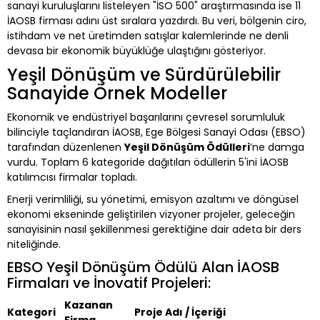
sanayi kuruluşlarını listeleyen "İSO 500" araştırmasında ise 11
İAOSB firması adını üst sıralara yazdırdı. Bu veri, bölgenin ciro,
istihdam ve net üretimden satışlar kalemlerinde ne denli
devasa bir ekonomik büyüklüğe ulaştığını gösteriyor.
Yeşil Dönüşüm ve Sürdürülebilir
Sanayide Örnek Modeller
Ekonomik ve endüstriyel başarılarını çevresel sorumluluk
bilinciyle taçlandıran İAOSB, Ege Bölgesi Sanayi Odası (EBSO)
tarafından düzenlenen
Yeşil Dönüşüm Ödülleri
’ne damga
vurdu. Toplam 6 kategoride dağıtılan ödüllerin 5'ini İAOSB
katılımcısı firmalar topladı.
Enerji verimliliği, su yönetimi, emisyon azaltımı ve döngüsel
ekonomi ekseninde geliştirilen vizyoner projeler, geleceğin
sanayisinin nasıl şekillenmesi gerektiğine dair adeta bir ders
niteliğinde.
EBSO Yeşil Dönüşüm Ödülü Alan İAOSB
Firmaları ve İnovatif Projeleri:
Kazanan
Kategori
Proje Adı / İçeriği