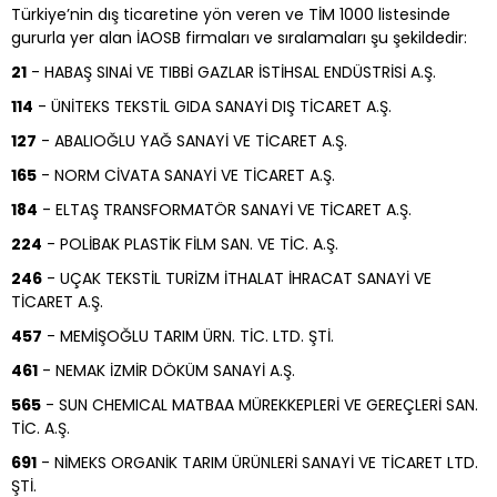
Türkiye’nin dış ticaretine yön veren ve TİM 1000 listesinde
gururla yer alan İAOSB firmaları ve sıralamaları şu şekildedir:
21
- HABAŞ SINAİ VE TIBBİ GAZLAR İSTİHSAL ENDÜSTRİSİ A.Ş.
114
- ÜNİTEKS TEKSTİL GIDA SANAYİ DIŞ TİCARET A.Ş.
127
- ABALIOĞLU YAĞ SANAYİ VE TİCARET A.Ş.
165
- NORM CİVATA SANAYİ VE TİCARET A.Ş.
184
- ELTAŞ TRANSFORMATÖR SANAYİ VE TİCARET A.Ş.
224
- POLİBAK PLASTİK FİLM SAN. VE TİC. A.Ş.
246
- UÇAK TEKSTİL TURİZM İTHALAT İHRACAT SANAYİ VE
TİCARET A.Ş.
457
- MEMİŞOĞLU TARIM ÜRN. TİC. LTD. ŞTİ.
461
- NEMAK İZMİR DÖKÜM SANAYİ A.Ş.
565
- SUN CHEMICAL MATBAA MÜREKKEPLERİ VE GEREÇLERİ SAN.
TİC. A.Ş.
691
- NİMEKS ORGANİK TARIM ÜRÜNLERİ SANAYİ VE TİCARET LTD.
ŞTİ.