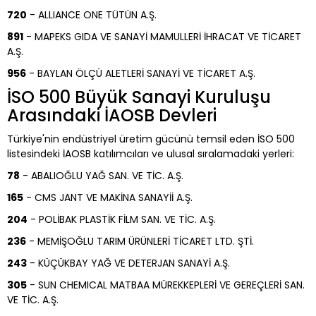
720
- ALLIANCE ONE TÜTÜN A.Ş.
891
- MAPEKS GIDA VE SANAYİ MAMULLERİ İHRACAT VE TİCARET
A.Ş.
956
- BAYLAN ÖLÇÜ ALETLERİ SANAYİ VE TİCARET A.Ş.
İSO 500 Büyük Sanayi Kuruluşu
Arasındaki İAOSB Devleri
Türkiye'nin endüstriyel üretim gücünü temsil eden İSO 500
listesindeki İAOSB katılımcıları ve ulusal sıralamadaki yerleri:
78
- ABALIOĞLU YAĞ SAN. VE TİC. A.Ş.
165
- CMS JANT VE MAKİNA SANAYİİ A.Ş.
204
- POLİBAK PLASTİK FİLM SAN. VE TİC. A.Ş.
236
- MEMİŞOĞLU TARIM ÜRÜNLERİ TİCARET LTD. ŞTİ.
243
- KÜÇÜKBAY YAĞ VE DETERJAN SANAYİ A.Ş.
305
- SUN CHEMICAL MATBAA MÜREKKEPLERİ VE GEREÇLERİ SAN.
VE TİC. A.Ş.