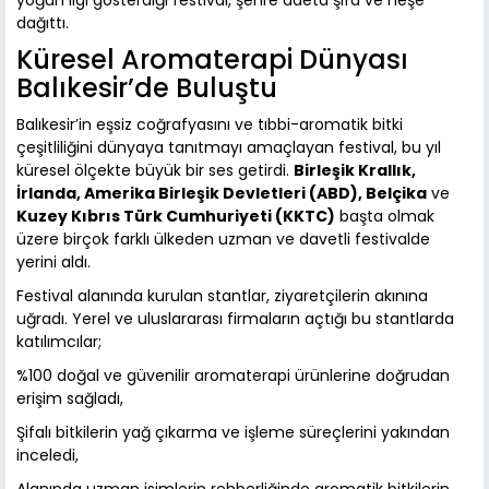
dağıttı.
Küresel Aromaterapi Dünyası
Balıkesir’de Buluştu
Balıkesir’in eşsiz coğrafyasını ve tıbbi-aromatik bitki
çeşitliliğini dünyaya tanıtmayı amaçlayan festival, bu yıl
küresel ölçekte büyük bir ses getirdi.
Birleşik Krallık,
İrlanda, Amerika Birleşik Devletleri (ABD), Belçika
ve
Kuzey Kıbrıs Türk Cumhuriyeti (KKTC)
başta olmak
üzere birçok farklı ülkeden uzman ve davetli festivalde
yerini aldı.
Festival alanında kurulan stantlar, ziyaretçilerin akınına
uğradı. Yerel ve uluslararası firmaların açtığı bu stantlarda
katılımcılar;
%100 doğal ve güvenilir aromaterapi ürünlerine doğrudan
erişim sağladı,
Şifalı bitkilerin yağ çıkarma ve işleme süreçlerini yakından
inceledi,
Alanında uzman isimlerin rehberliğinde aromatik bitkilerin