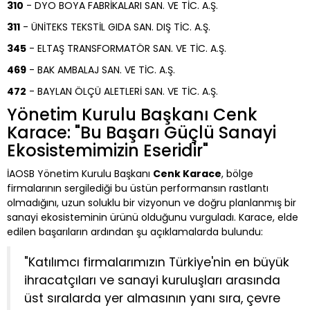
310
- DYO BOYA FABRİKALARI SAN. VE TİC. A.Ş.
311
- ÜNİTEKS TEKSTİL GIDA SAN. DIŞ TİC. A.Ş.
345
- ELTAŞ TRANSFORMATÖR SAN. VE TİC. A.Ş.
469
- BAK AMBALAJ SAN. VE TİC. A.Ş.
472
- BAYLAN ÖLÇÜ ALETLERİ SAN. VE TİC. A.Ş.
Yönetim Kurulu Başkanı Cenk
Karace: "Bu Başarı Güçlü Sanayi
Ekosistemimizin Eseridir"
İAOSB Yönetim Kurulu Başkanı
Cenk Karace
, bölge
firmalarının sergilediği bu üstün performansın rastlantı
olmadığını, uzun soluklu bir vizyonun ve doğru planlanmış bir
sanayi ekosisteminin ürünü olduğunu vurguladı. Karace, elde
edilen başarıların ardından şu açıklamalarda bulundu:
"Katılımcı firmalarımızın Türkiye'nin en büyük
ihracatçıları ve sanayi kuruluşları arasında
üst sıralarda yer almasının yanı sıra, çevre