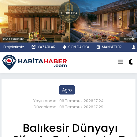
Projelerimiz
YAZARLAR
SON DAKİKA
MANŞETLER
Agro
Yayınlanma : 06 Temmuz 2026 17:24
Düzenleme : 06 Temmuz 2026 17:29
Balıkesir Dünyayı