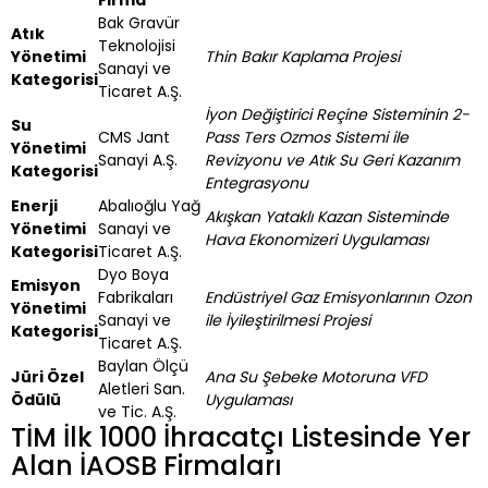
Firma
Bak Gravür
Atık
Teknolojisi
Yönetimi
Thin Bakır Kaplama Projesi
Sanayi ve
Kategorisi
Ticaret A.Ş.
İyon Değiştirici Reçine Sisteminin 2-
Su
CMS Jant
Pass Ters Ozmos Sistemi ile
Yönetimi
Sanayi A.Ş.
Revizyonu ve Atık Su Geri Kazanım
Kategorisi
Entegrasyonu
Enerji
Abalıoğlu Yağ
Akışkan Yataklı Kazan Sisteminde
Yönetimi
Sanayi ve
Hava Ekonomizeri Uygulaması
Kategorisi
Ticaret A.Ş.
Dyo Boya
Emisyon
Fabrikaları
Endüstriyel Gaz Emisyonlarının Ozon
Yönetimi
Sanayi ve
ile İyileştirilmesi Projesi
Kategorisi
Ticaret A.Ş.
Baylan Ölçü
Jüri Özel
Ana Su Şebeke Motoruna VFD
Aletleri San.
Ödülü
Uygulaması
ve Tic. A.Ş.
TİM İlk 1000 İhracatçı Listesinde Yer
Alan İAOSB Firmaları