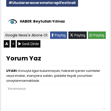
#Uluslararasıaromaterapifestivali
HABER: Beytullah Yılmaz
Google News'e Abone Ol
Paylaş
Paylaş
Paylaş
A
Sesli Dinle
A
Yorum Yaz
UYARI:
Konuyla ilgisi bulunmayan, hakaret içeren cümleler
veya imalar, inançlara saldırı, şiddete teşvik yorumları
onaylanmamaktadır.