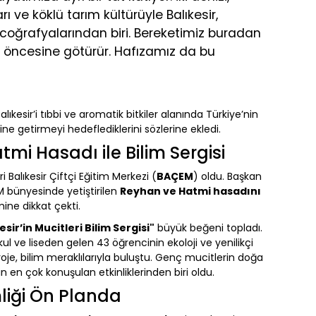
rı ve köklü tarım kültürüyle Balıkesir,
coğrafyalarından biri. Bereketimiz buradan
lar öncesine götürür. Hafızamız da bu
lıkesir’i tıbbi ve aromatik bitkiler alanında Türkiye’nin
ine getirmeyi hedeflediklerini sözlerine ekledi.
i Hasadı ile Bilim Sergisi
i Balıkesir Çiftçi Eğitim Merkezi (
BAÇEM
) oldu. Başkan
 bünyesinde yetiştirilen
Reyhan ve Hatmi hasadını
ine dikkat çekti.
esir’in Mucitleri Bilim Sergisi"
büyük beğeni topladı.
l ve liseden gelen 43 öğrencinin ekoloji ve yenilikçi
proje, bilim meraklılarıyla buluştu. Genç mucitlerin doğa
in en çok konuşulan etkinliklerinden biri oldu.
liği Ön Planda