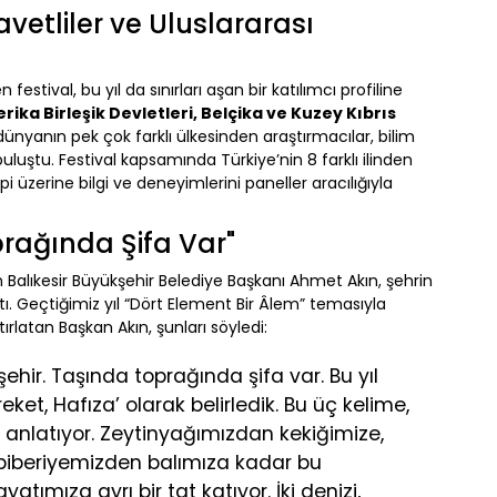
avetliler ve Uluslararası
 festival, bu yıl da sınırları aşan bir katılımcı profiline
merika Birleşik Devletleri, Belçika ve Kuzey Kıbrıs
nyanın pek çok farklı ülkesinden araştırmacılar, bilim
 buluştu. Festival kapsamında Türkiye’nin 8 farklı ilinden
 üzerine bilgi ve deneyimlerini paneller aracılığıyla
prağında Şifa Var"
n Balıkesir Büyükşehir Belediye Başkanı Ahmet Akın, şehrin
tı. Geçtiğimiz yıl “Dört Element Bir Âlem” temasıyla
tırlatan Başkan Akın, şunları söyledi:
şehir. Taşında toprağında şifa var. Bu yıl
eket, Hafıza’ olarak belirledik. Bu üç kelime,
el anlatıyor. Zeytinyağımızdan kekiğimize,
iberiyemizden balımıza kadar bu
atımıza ayrı bir tat katıyor. İki denizi,