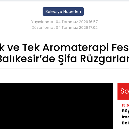
Belediye Haberleri
Yayınlanma : 04 Temmuz 2026 16:57
Düzenleme : 04 Temmuz 2026 17:02
lk ve Tek Aromaterapi Fest
Balıkesir’de Şifa Rüzgarlar
So
15:
Bü
İma
Bel