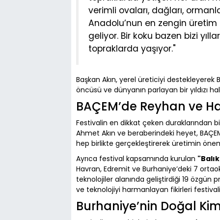
verimli ovaları, dağları, ormanla
Anadolu’nun en zengin üretim 
geliyor. Bir koku bazen bizi yıl
topraklarda yaşıyor."
Başkan Akın, yerel üreticiyi destekleyerek Ba
öncüsü ve dünyanın parlayan bir yıldızı hal
BAÇEM’de Reyhan ve Hatm
Festivalin en dikkat çeken duraklarından bir
Ahmet Akın ve beraberindeki heyet, BAÇEM
hep birlikte gerçekleştirerek üretimin önem
Ayrıca festival kapsamında kurulan
"Balık
Havran, Edremit ve Burhaniye’deki 7 ortaoku
teknolojiler alanında geliştirdiği 19 özgün 
ve teknolojiyi harmanlayan fikirleri festival
Burhaniye’nin Doğal Kim