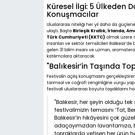
Küresel İlgi: 5 Ülkeden D
Konuşmacılar
Uluslararası niteliği her yıl daha da güçlenen
ulaştı. Başta
Birleşik Krallık, İrlanda, A
Türk Cumhuriyeti (KKTC)
olmak üzere dü
insanları ve sektör temsilcileri Balıkesir’de
gelen 31 bilim insanı ve uzman, aromaterapi
katılımcılara aktaracak.
"Balıkesir’in Taşında To
Festivalin açılış konuşmasını gerçekleştire
tarımsal ve coğrafi zenginliğine vurgu yap
festivali uluslararası boyuta taşıdıklarını ha
"Balıkesir, her şeyin olduğu tek 
festivalimizin temasını ‘Tat, Ber
Balıkesir’in hikâyesini çok güz
adaçayımızdan lavantamıza, b
topraklarda yetişen her ürün hay