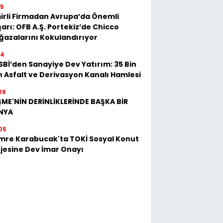
25
irli Firmadan Avrupa’da Önemli
arı: OFB A.Ş. Portekiz’de Chicco
azalarını Kokulandırıyor
54
Bİ’den Sanayiye Dev Yatırım: 35 Bin
 Asfalt ve Derivasyon Kanalı Hamlesi
26
ME'NİN DERİNLİKLERİNDE BAŞKA BİR
NYA
05
mre Karabucak'ta TOKİ Sosyal Konut
jesine Dev İmar Onayı