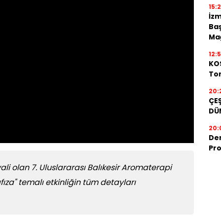
15:
İzm
Baş
Mağ
12:
KOS
Ton
20:
ÇEŞ
DÜ
20:
De
Pro
ali olan 7. Uluslararası Balıkesir Aromaterapi
afıza" temalı etkinliğin tüm detayları