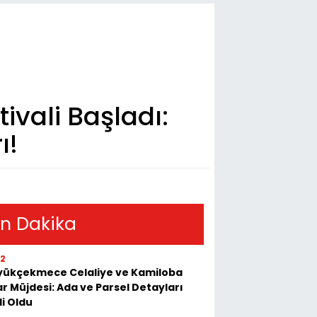
ivali Başladı:
ı!
n Dakika
52
yükçekmece Celaliye ve Kamiloba
r Müjdesi: Ada ve Parsel Detayları
li Oldu