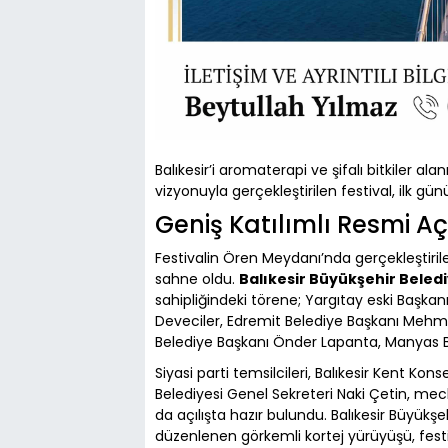
Balıkesir’i aromaterapi ve şifalı bitkiler 
vizyonuyla gerçekleştirilen festival, ilk gü
Geniş Katılımlı Resmi Aç
Festivalin Ören Meydanı’nda gerçekleştirile
sahne oldu.
Balıkesir Büyükşehir Beled
sahipliğindeki törene; Yargıtay eski Başkan
Deveciler, Edremit Belediye Başkanı Mehmet
Belediye Başkanı Önder Lapanta, Manyas B
Siyasi parti temsilcileri, Balıkesir Kent Ko
Belediyesi Genel Sekreteri Naki Çetin, mecl
da açılışta hazır bulundu. Balıkesir Büyükş
düzenlenen görkemli kortej yürüyüşü, festi