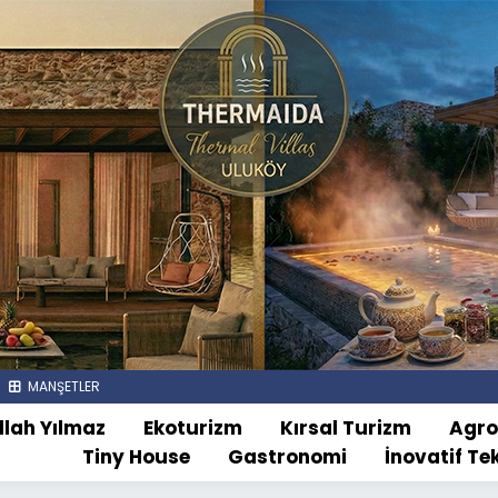
MANŞETLER
llah Yılmaz
Ekoturizm
Kırsal Turizm
Agr
Tiny House
Gastronomi
İnovatif Te