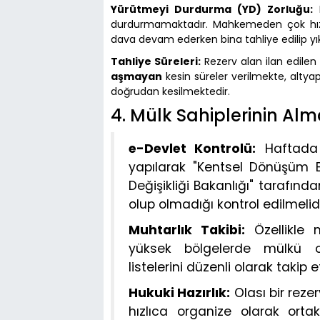
Yürütmeyi Durdurma (YD) Zorluğu:
D
durdurmamaktadır. Mahkemeden çok hızlı
dava devam ederken bina tahliye edilip yık
Tahliye Süreleri:
Rezerv alan ilan edilen 
aşmayan
kesin süreler verilmekte, altyap
doğrudan kesilmektedir.
4. Mülk Sahiplerinin Al
e-Devlet Kontrolü:
Haftada 
yapılarak "Kentsel Dönüşüm Ba
Değişikliği Bakanlığı" tarafınd
olup olmadığı kontrol edilmelidi
Muhtarlık Takibi:
Özellikle 
yüksek bölgelerde mülkü ol
listelerini düzenli olarak takip e
Hukuki Hazırlık:
Olası bir reze
hızlıca organize olarak orta