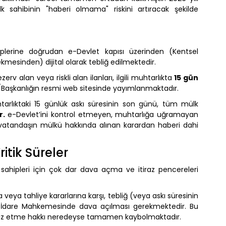
ülk sahibinin "haberi olmama" riskini artıracak şekilde
plerine doğrudan e-Devlet kapısı üzerinden (Kentsel
kmesinden) dijital olarak tebliğ edilmektedir.
zerv alan veya riskli alan ilanları, ilgili muhtarlıkta
15 gün
/Başkanlığın resmi web sitesinde yayımlanmaktadır.
rlıktaki 15 günlük askı süresinin son günü, tüm mülk
r.
e-Devlet’ini kontrol etmeyen, muhtarlığa uğramayan
 vatandaşın mülkü hakkında alınan karardan haberi dahi
ritik Süreler
 sahipleri için çok dar dava açma ve itiraz pencereleri
 veya tahliye kararlarına karşı, tebliğ (veya askı süresinin
İdare Mahkemesinde dava açılması gerekmektedir. Bu
 itiraz etme hakkı neredeyse tamamen kaybolmaktadır.