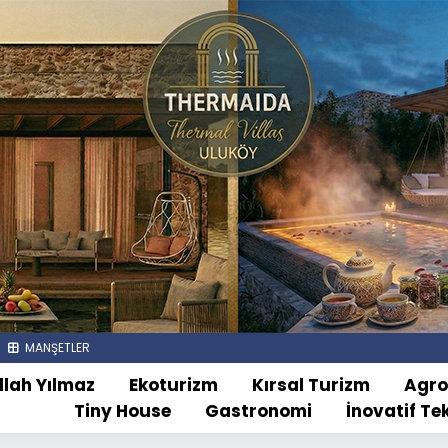
MANŞETLER
llah Yılmaz
Ekoturizm
Kırsal Turizm
Agr
Tiny House
Gastronomi
İnovatif Te