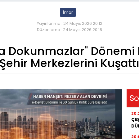
İmar
Yayınlanma : 24 Mayıs 2026 20:12
Düzenleme : 24 Mayıs 2026 20:18
a Dokunmazlar" Dönemi Bi
Şehir Merkezlerini Kuşattı
So
20:
ÇEŞ
DÜ
20: