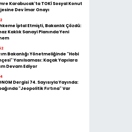
mre Karabucak'ta TOKİ Sosyal Konut
jesine Dev İmar Onayı
52
keme İptal Etmişti, Bakanlık Çözdü:
az Kaklık Sanayi Planında Yeni
nem
52
ım Bakanlığı Yönetmeliğinde "Hobi
çesi" Yanılsaması: Kaçak Yapılara
kım Devam Ediyor
54
NOM Dergisi 74. Sayısıyla Yayında:
ağında "Jeopolitik Fırtına" Var