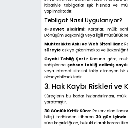
itibariyle tebligatlar ışık hızında ve m
yapılmaktadır.
Tebligat Nasıl Uygulanıyor?
e-Devlet Bildirimi:
Kararlar, mülk sahi
Dönüşüm Başkanlığı veya ilgili müdürlük se
Muhtarlıkta Askı ve Web Sitesi İlanı:
Re
süreyle
askıya çıkarılmakta ve Bakanlığın
Gıyabi Tebliğ Şartı:
Kanuna göre, muhta
sahiplerine
şahsen tebliğ edilmiş sayılı
veya internet sitesini takip etmeyen bir
olmayabilmektedir.
3. Hak Kaybı Riskleri ve K
Süreçlerin bu kadar hızlandırılması, mülk
yaratmıştır.
30 Günlük Kritik Süre:
Rezerv alan ilanına
bitiş) tarihinden itibaren
30 gün içinde
süre kaçırıldığı an, hukuki olarak karara