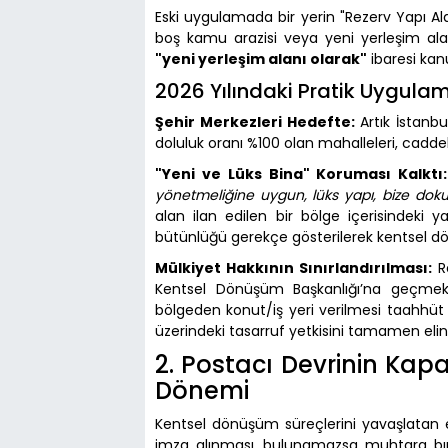
Eski uygulamada bir yerin "Rezerv Yapı Al
boş kamu arazisi veya yeni yerleşim ala
"yeni yerleşim alanı olarak"
ibaresi kan
2026 Yılındaki Pratik Uygula
Şehir Merkezleri Hedefte:
Artık İstanbu
doluluk oranı %100 olan mahalleleri, caddeler
"Yeni ve Lüks Bina" Koruması Kalktı:
yönetmeliğine uygun, lüks yapı, bize dok
alan ilan edilen bir bölge içerisindeki y
bütünlüğü gerekçe gösterilerek kentsel 
Mülkiyet Hakkının Sınırlandırılması:
Re
Kentsel Dönüşüm Başkanlığı’na geçmek
bölgeden konut/iş yeri verilmesi taahhü
üzerindeki tasarruf yetkisini tamamen eli
2. Postacı Devrinin Kapan
Dönemi
Kentsel dönüşüm süreçlerini yavaşlatan e
imza alınması, bulunamazsa muhtara bıra