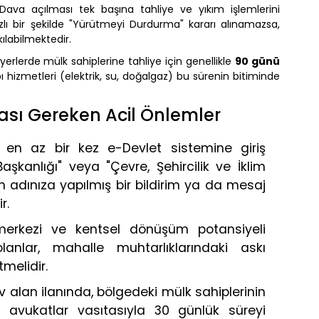
ava açılması tek başına tahliye ve yıkım işlemlerini
 bir şekilde "Yürütmeyi Durdurma" kararı alınamazsa,
ılabilmektedir.
yerlerde mülk sahiplerine tahliye için genellikle
90 günü
ı hizmetleri (elektrik, su, doğalgaz) bu sürenin bitiminde
ması Gereken Acil Önlemler
en az bir kez e-Devlet sistemine giriş
şkanlığı" veya "Çevre, Şehircilik ve İklim
an adınıza yapılmış bir bildirim ya da mesaj
r.
merkezi ve kentsel dönüşüm potansiyeli
anlar, mahalle muhtarlıklarındaki askı
tmelidir.
rv alan ilanında, bölgedeki mülk sahiplerinin
k avukatlar vasıtasıyla 30 günlük süreyi