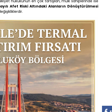
iyet hukukunun en çok tartışılan, mülk sahiplerinde ise
ayılı Afet Riski Altındaki Alanların Dönüştürülmesi
ğişikliklerdir.
F