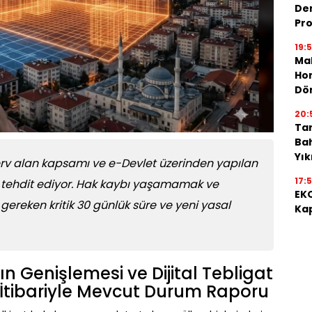
De
Pro
19:
Mah
Hon
Dö
20:
Tar
Bah
Yı
ezerv alan kapsamı ve e-Devlet üzerinden yapılan
17:
ini tehdit ediyor. Hak kaybı yaşamamak ve
EKO
ereken kritik 30 günlük süre ve yeni yasal
Kap
n Genişlemesi ve Dijital Tebligat
İtibariyle Mevcut Durum Raporu