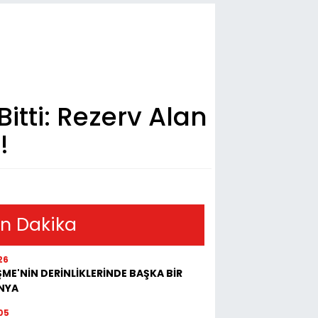
tti: Rezerv Alan
!
n Dakika
26
ME'NİN DERİNLİKLERİNDE BAŞKA BİR
NYA
05