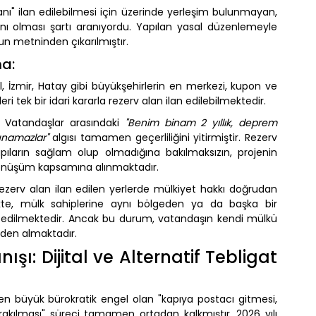
anı" ilan edilebilmesi için üzerinde yerleşim bulunmayan,
nı olması şartı aranıyordu. Yapılan yasal düzenlemeyle
un metninden çıkarılmıştır.
ma:
l, İzmir, Hatay gibi büyükşehirlerin en merkezi, kupon ve
i tek bir idari kararla rezerv alan ilan edilebilmektedir.
Vatandaşlar arasındaki
"Benim binam 2 yıllık, deprem
unamazlar"
algısı tamamen geçerliliğini yitirmiştir. Rezerv
apıların sağlam olup olmadığına bakılmaksızın, projenin
dönüşüm kapsamına alınmaktadır.
zerv alan ilan edilen yerlerde mülkiyet hakkı doğrudan
te, mülk sahiplerine aynı bölgeden ya da başka bir
t edilmektedir. Ancak bu durum, vatandaşın kendi mülkü
nden almaktadır.
ışı: Dijital ve Alternatif Tebligat
n büyük bürokratik engel olan "kapıya postacı gitmesi,
kılması" süreci tamamen ortadan kalkmıştır. 2026 yılı