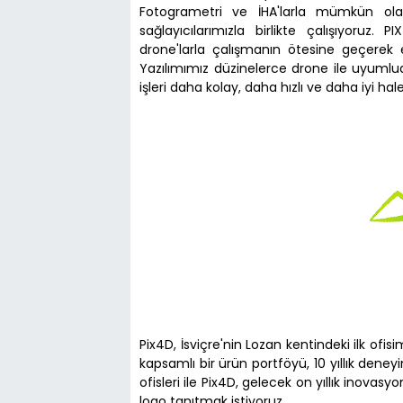
Fotogrametri ve İHA'larla mümkün olanı
sağlayıcılarımızla birlikte çalışıyoruz
drone'larla çalışmanın ötesine geçerek 
Yazılımımız düzinelerce drone ile uyumlud
işleri daha kolay, daha hızlı ve daha iyi hale 
Pix4D, İsviçre'nin Lozan kentindeki ilk ofis
kapsamlı bir ürün portföyü, 10 yıllık dene
ofisleri ile Pix4D, gelecek on yıllık inova
logo tanıtmak istiyoruz.