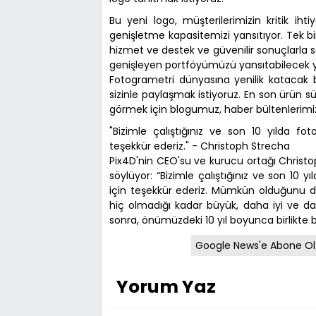
Bu yeni logo, müşterilerimizin kritik iht
genişletme kapasitemizi yansıtıyor. Tek bi
hizmet ve destek ve güvenilir sonuçlarla 
genişleyen portföyümüzü yansıtabilecek yen
Fotogrametri dünyasına yenilik katacak bi
sizinle paylaşmak istiyoruz. En son ürün sü
görmek için blogumuz, haber bültenlerim
"Bizimle çalıştığınız ve son 10 yılda fot
teşekkür ederiz." - Christoph Strecha
Pix4D'nin CEO'su ve kurucu ortağı Christo
söylüyor: “Bizimle çalıştığınız ve son 10 y
için teşekkür ederiz. Mümkün olduğunu 
hiç olmadığı kadar büyük, daha iyi ve daha
sonra, önümüzdeki 10 yıl boyunca birlikte 
Google News'e Abone Ol
Yorum Yaz