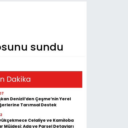
gosunu sundu
n Dakika
07
kan Denizli’den Çeşme’nin Yerel
erlerine Tarımsal Destek
52
yükçekmece Celaliye ve Kamiloba
r Müjdesi: Ada ve Parsel Detayları