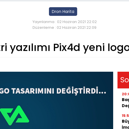
Dron Harita
Yayınlanma : 02 Haziran 2021 22:02
Düzenleme : 02 Haziran 2021 22:09
i yazılımı Pix4d yeni lo
So
20:
Baş
Değ
15:
Bü
İma