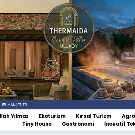
MANŞETLER
llah Yılmaz
Ekoturizm
Kırsal Turizm
Agr
Tiny House
Gastronomi
İnovatif Te