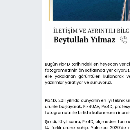
Bugün Pix4D tarihindeki en heyecan verici g
fotogrametrinin ön saflarında yer alıyoru
elle yakalanan görüntüleri kullanarak 
yazılımlar yaratıyor ve sunuyoruz.
Pix4D, 2011 yılında dünyanın en iyi teknik ü
ürünle başlayarak, Pix4UAV, Pix4D, profesyo
fotogrametri ile birlikte kullanmanın inanı
Şimdi, 10 yıl sonra, Pix4D, ölçmeden tar
14 farklı ürüne sahip. Yalnızca 2020'de m