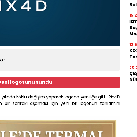
Bel
15:
İzm
Baş
Mağ
12:
KOS
Ton
adı
20:
ÇEŞ
DÜ
 yeni logosunu sundu
yılında köklü değişim yaparak logoda yeniliğe gitti. Pix4D
n bir sonraki aşaması için yeni bir logonun tanıtımını