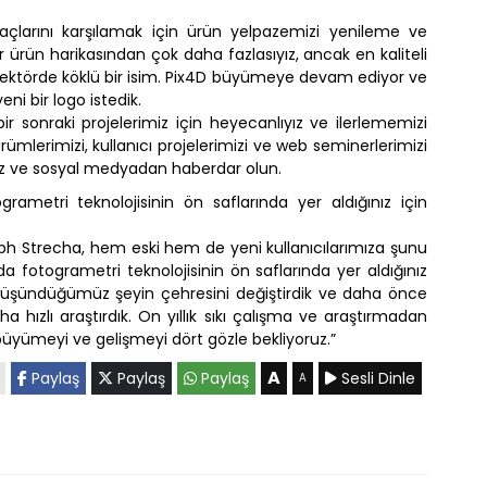
iyaçlarını karşılamak için ürün yelpazemizi yenileme ve
r ürün harikasından çok daha fazlasıyız, ancak en kaliteli
sektörde köklü bir isim. Pix4D büyümeye devam ediyor ve
i bir logo istedik.
r sonraki projelerimiz için heyecanlıyız ve ilerlememizi
rümlerimizi, kullanıcı projelerimizi ve web seminerlerimizi
iz ve sosyal medyadan haberdar olun.
ogrametri teknolojisinin ön saflarında yer aldığınız için
ph Strecha, hem eski hem de yeni kullanıcılarımıza şunu
ılda fotogrametri teknolojisinin ön saflarında yer aldığınız
düşündüğümüz şeyin çehresini değiştirdik ve daha önce
 hızlı araştırdık. On yıllık sıkı çalışma ve araştırmadan
büyümeyi ve gelişmeyi dört gözle bekliyoruz.”
A
Paylaş
Paylaş
Paylaş
Sesli Dinle
A