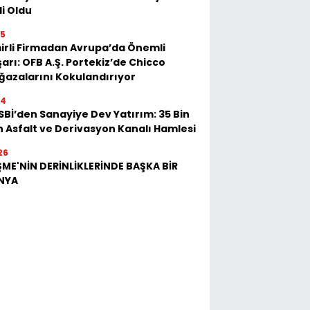
li Oldu
25
irli Firmadan Avrupa’da Önemli
arı: OFB A.Ş. Portekiz’de Chicco
azalarını Kokulandırıyor
54
Bİ’den Sanayiye Dev Yatırım: 35 Bin
 Asfalt ve Derivasyon Kanalı Hamlesi
26
ME'NİN DERİNLİKLERİNDE BAŞKA BİR
NYA