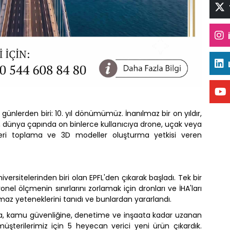
ünlerden biri: 10. yıl dönümümüz. İnanılmaz bir on yıldır,
z, dünya çapında on binlerce kullanıcıya drone, uçak veya
veri toplama ve 3D modeller oluşturma yetkisi veren
niversitelerinden biri olan EPFL'den çıkarak başladı. Tek bir
nel ölçmenin sınırlarını zorlamak için dronları ve İHA'ları
lmaz yeteneklerini tanıdı ve bunlardan yararlandı.
ıma, kamu güvenliğine, denetime ve inşaata kadar uzanan
üşterilerimiz için 5 heyecan verici yeni ürün çıkardık.