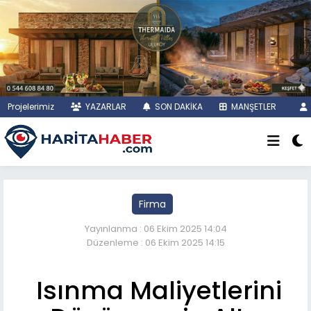
Projelerimiz
YAZARLAR
SON DAKİKA
MANŞETLER
Firma
Yayınlanma : 06 Ekim 2025 14:04
Düzenleme : 06 Ekim 2025 14:15
Isınma Maliyetlerini