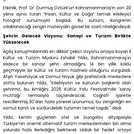
Etkinlik, Prof. Dr. Durmuş Öztürk’ün Kahramanmaraş’ın son 20
yılına ayna tutan “İnsan, Kültür ve Doğa” temalı etkileyici
fotoğraf sunumuyla başladı. Bu sunum, kongrenin
odaklanacağı zengin materyalin görsel bir özeti niteliğindeydi.
Şehrin Gelecek Vizyonu: Sanayi ve Turizm Birlikte
Yükselecek
Açılış konuşmalarında en dikkat çekici vizyonu ortaya koyan İl
Kültür ve Turizm Müdürü Eshabil Yıldız, Kahramanmaraş'ın
sadece bir sanayi şehri olmadığını, 14 bin yıllık köklü
geçmişiyle bir kültür ve turizm hazinesi olduğunu vurguladı.
Afşin Yassıhöyük ve Domuz Höyük gibi prehistorik merkezlere
atıfta bulunan Yıldız, "Edebiyatın ve kültürün başkenti olan
şehrimiz, bu kimliğini 2026 Kültür Yolu Festivali’nde 'saray
mutfağı' temasıyla taçlandıracak. Coğrafi işaretle
tescillenmiş 30'dan fazla yöresel ürünümüz, bu zenginliğin en
somut kanıtı ve sürdürülebilir turizmin temel taşıdır," dedi.
Yıldız, kentin güçlenen otel ve bungalov altyapısıyla
Türkiye’nin önemli alternatif turizm merkezlerinden biri olma
yolunda hızla ilerlediğini belirterek iddialı bir hedef ortaya