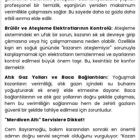
profesyonel bir temizlik, eşanjörün yeniden maksimum
verimlilikle çalışmasını sağlar. Bu sayede daha az gazla daha
etkili ısınma elde edilir.
Brülör ve Ateşleme Elektrotlarının Kontrolü:
Ateşleme
sistemindeki en ufak bir sorun, kazanın sık sık devreye girip
çıkmasına veya hiç çalışmamasına neden olabilir. Özellikle
kışın en soğuk gününde "kazanım ateşlemiyor" sorunuyla
karşılaşmamak için elektrotların temizlenmesi ve ayarlarının
kontrol edilmesi büyük önem taşır. Bu, kesintisiz bir konfor
demektir.
Atık Gaz Yolları ve Baca Bağlantıları:
Yoğuşmalı
kazanların verimliliği, atık gazın içindeki su buharını
yoğuşturarak ek enerji elde etmesine dayanır. Baca
bağlantılarının ve atık gaz yollarının doğru şekilde çalışması,
hem bu verimliliğin sağlanması hem de zehirli gazların
güvenli bir şekilde tahliye edilmesi için zorunludur.
"Merdiven Altı" Servislere Dikkat!
Cem Bayramoğlu, bakım kararından sonraki en önemli
adımın doğru servisi seçmek olduğunu vurguluyor: “Kazan