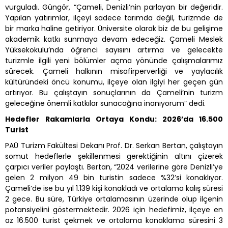
vurguladı. Güngör, “Çameli, Denizli’nin parlayan bir değeridir.
Yapılan yatırımlar, ilçeyi sadece tarımda değil, turizmde de
bir marka haline getiriyor. Üniversite olarak biz de bu gelişime
akademik katkı sunmaya devam edeceğiz. Çameli Meslek
Yüksekokulu’nda öğrenci sayısını artırma ve gelecekte
turizmle ilgili yeni bölümler açma yönünde çalışmalarımız
sürecek. Çameli halkının misafirperverliği ve yaylacılık
kültüründeki öncü konumu, ilçeye olan ilgiyi her geçen gün
artırıyor. Bu çalıştayın sonuçlarının da Çameli’nin turizm
geleceğine önemli katkılar sunacağına inanıyorum” dedi.
Hedefler Rakamlarla Ortaya Kondu: 2026’da 16.500
Turist
PAÜ Turizm Fakültesi Dekanı Prof. Dr. Serkan Bertan, çalıştayın
somut hedeflerle şekillenmesi gerektiğinin altını çizerek
çarpıcı veriler paylaştı. Bertan, “2024 verilerine göre Denizli’ye
gelen 2 milyon 49 bin turistin sadece %32’si konaklıyor.
Çameli’de ise bu yıl 1.139 kişi konakladı ve ortalama kalış süresi
2 gece. Bu süre, Türkiye ortalamasının üzerinde olup ilçenin
potansiyelini göstermektedir. 2026 için hedefimiz, ilçeye en
az 16.500 turist çekmek ve ortalama konaklama süresini 3