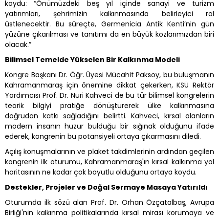
koydu: “Önümüzdeki beş yıl içinde sanayi ve turizm
yatırımları, şehrimizin kalkınmasında belirleyici rol
üstlenecektir. Bu süreçte, Germenicia Antik Kenti’nin gün
yüzüne çıkarılması ve tanıtımı da en büyük kozlarımızdan biri
olacak.”
Bilimsel Temelde Yükselen Bir Kalkınma Modeli
Kongre Başkanı Dr. Öğr. Üyesi Mücahit Paksoy, bu buluşmanın
Kahramanmaraş için önemine dikkat çekerken, KSÜ Rektör
Yardımcısı Prof. Dr. Nuri Kahveci de bu tür bilimsel kongrelerin
teorik bilgiyi pratiğe dönüştürerek ülke kalkınmasına
doğrudan katkı sağladığını belirtti. Kahveci, kırsal alanların
modern insanın huzur bulduğu bir sığınak olduğunu ifade
ederek, kongrenin bu potansiyeli ortaya çıkarmasını diledi.
Açılış konuşmalarının ve plaket takdimlerinin ardından geçilen
kongrenin ilk oturumu, Kahramanmaraş'ın kırsal kalkınma yol
haritasının ne kadar çok boyutlu olduğunu ortaya koydu.
Destekler, Projeler ve Doğal Sermaye Masaya Yatırıldı
Oturumda ilk sözü alan Prof. Dr. Orhan Özçatalbaş, Avrupa
Birliği'nin kalkınma politikalarında kırsal mirası korumaya ve