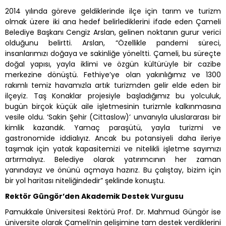
2014 yılında göreve geldiklerinde ilçe için tarım ve turizm
olmak üzere iki ana hedef belirlediklerini ifade eden Çameli
Belediye Başkanı Cengiz Arslan, gelinen noktanın gurur verici
olduğunu belirtti. Arslan, “Özellikle pandemi süreci,
insanlarımızı doğaya ve sakinliğe yöneltti. Çameli, bu süreçte
doğal yapısı, yayla iklimi ve özgün kültürüyle bir cazibe
merkezine dönüştü. Fethiye’ye olan yakınlığımız ve 1300
rakımlı temiz havamızla artık turizmden gelir elde eden bir
ilçeyiz. Taş Konaklar projesiyle başladığımız bu yolculuk,
bugün birçok küçük aile işletmesinin turizmle kalkınmasına
vesile oldu. ‘Sakin Şehir (Cittaslow)’ unvanıyla uluslararası bir
kimlik kazandık. Yamaç paraşütü, yayla turizmi ve
gastronomide iddialıyız. Ancak bu potansiyeli daha ileriye
taşımak için yatak kapasitemizi ve nitelikli işletme sayımızı
artırmalıyız. Belediye olarak yatırımcının her zaman
yanındayız ve önünü açmaya hazırız. Bu çalıştay, bizim için
bir yol haritası niteliğindedir” şeklinde konuştu.
Rektör Güngör’den Akademik Destek Vurgusu
Pamukkale Üniversitesi Rektörü Prof. Dr. Mahmud Güngör ise
üniversite olarak Çameli’nin gelişimine tam destek verdiklerini