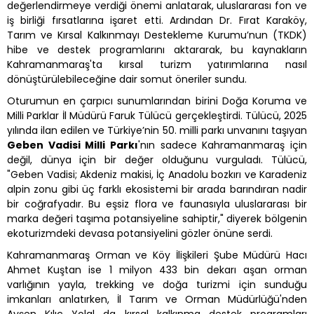
değerlendirmeye verdiği önemi anlatarak, uluslararası fon ve
iş birliği fırsatlarına işaret etti. Ardından Dr. Fırat Karaköy,
Tarım ve Kırsal Kalkınmayı Destekleme Kurumu’nun (TKDK)
hibe ve destek programlarını aktararak, bu kaynakların
Kahramanmaraş'ta kırsal turizm yatırımlarına nasıl
dönüştürülebileceğine dair somut öneriler sundu.
Oturumun en çarpıcı sunumlarından birini Doğa Koruma ve
Milli Parklar İl Müdürü Faruk Tülücü gerçekleştirdi. Tülücü, 2025
yılında ilan edilen ve Türkiye’nin 50. milli parkı unvanını taşıyan
Geben Vadisi Milli Parkı
'nın sadece Kahramanmaraş için
değil, dünya için bir değer olduğunu vurguladı. Tülücü,
"Geben Vadisi; Akdeniz makisi, İç Anadolu bozkırı ve Karadeniz
alpin zonu gibi üç farklı ekosistemi bir arada barındıran nadir
bir coğrafyadır. Bu eşsiz flora ve faunasıyla uluslararası bir
marka değeri taşıma potansiyeline sahiptir," diyerek bölgenin
ekoturizmdeki devasa potansiyelini gözler önüne serdi.
Kahramanmaraş Orman ve Köy İlişkileri Şube Müdürü Hacı
Ahmet Kuştan ise 1 milyon 433 bin dekarı aşan orman
varlığının yayla, trekking ve doğa turizmi için sunduğu
imkanları anlatırken, İl Tarım ve Orman Müdürlüğü'nden
Ayşen Kılıç Yolal da kırsal kalkınma destek programları