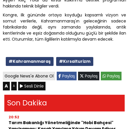
hakkında teknik bilgiler verdi.
Kongre, ilk gününde ortaya koyduğu kapsamlı vizyon ve
somut verilerle, Kahramanmaraş'ın geleceğinin sadece
fabrikalarda değil, aynı zamanda yaylalarında, antik
kentlerinde ve eşsiz doğasında olduğunu güçlü bir şekilde ilan
etti. Oturumlar, tüm ilgililerin katılımıyla devam edecek.
#Kahramanmaraş
#Kırsalturizm
Google News'e Abone Ol
Paylaş
Paylaş
Paylaş
A
Sesli Dinle
A
Son Dakika
20:52
Tarım Bakanlığı Yönetmeliğinde "Hobi Bahçesi"
Yanılsaması: Kaçak Yapılara Yıkım Devam Ediyor