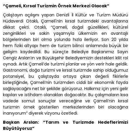
“Çameli, Kırsal Turizmin Örnek Merkezi Olacak”
Çalıştayın açılışını yapan Denizli İl Kültür ve Turizm Müdürü
Hüdaverdi Otaklı, Çameli'nin kırsal turizmdeki avantajlarına
dikkat çekti. Otaklı, “Çameli, doğal güzellikleri, kültürel
zenginlikleri ve sakin yaşamıyla ülkemizin en avantajlı
bölgelerinden biri olma yolunda hızla ilerliyor. Son 20 yılda
hem fiziki altyapı hem de turizm bilinci anlamında büyük bir
gelişim kaydedildi. Bu süreçte Belediye Başkanımız Sayın
Cengiz Arslan’ın ve Büyükşehir Belediyemizin destekleri kilit rol
oynadı. Artık Çameli’de turizmi planlar ve yön verir hale geldik.
Gastronomi, doğa turizmi ve kırsal turizmde sahip olduğumuz
potansiyel, bu çalıştayda ortaya çıkan değerli fikirlerle
birleştiğinde, Çameli’nin turizmden ciddi bir ekonomik fayda
sağlayacağını net bir şekilde görüyoruz. Halkımız için yeni gelir
kapıları ve istihdam olanakları doğacaktır. Bu çalışmaların kısa
vadede somut sonuçlar vereceğine ve Çameli’nin kırsal
turizmin örnek gösterilen merkezlerinden biri olacağına
inanıyorum” diyerek vizyonu özetledi.
Başkan Arslan: “Tarım ve Turizmde Hedeflerimizi
Büyütüyoruz”