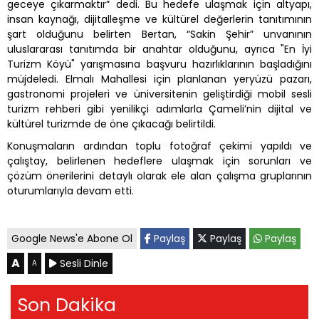
geceye çıkarmaktır” dedi. Bu hedefe ulaşmak için altyapı,
insan kaynağı, dijitalleşme ve kültürel değerlerin tanıtımının
şart olduğunu belirten Bertan, “Sakin Şehir” unvanının
uluslararası tanıtımda bir anahtar olduğunu, ayrıca "En İyi
Turizm Köyü" yarışmasına başvuru hazırlıklarının başladığını
müjdeledi. Elmalı Mahallesi için planlanan yeryüzü pazarı,
gastronomi projeleri ve üniversitenin geliştirdiği mobil sesli
turizm rehberi gibi yenilikçi adımlarla Çameli’nin dijital ve
kültürel turizmde de öne çıkacağı belirtildi.
Konuşmaların ardından toplu fotoğraf çekimi yapıldı ve
çalıştay, belirlenen hedeflere ulaşmak için sorunları ve
çözüm önerilerini detaylı olarak ele alan çalışma gruplarının
oturumlarıyla devam etti.
Google News'e Abone Ol
Paylaş
Paylaş
Paylaş
A
Sesli Dinle
A
Son Dakika