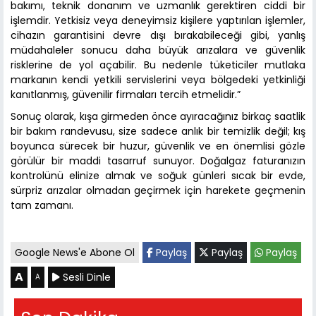
bakımı, teknik donanım ve uzmanlık gerektiren ciddi bir
işlemdir. Yetkisiz veya deneyimsiz kişilere yaptırılan işlemler,
cihazın garantisini devre dışı bırakabileceği gibi, yanlış
müdahaleler sonucu daha büyük arızalara ve güvenlik
risklerine de yol açabilir. Bu nedenle tüketiciler mutlaka
markanın kendi yetkili servislerini veya bölgedeki yetkinliği
kanıtlanmış, güvenilir firmaları tercih etmelidir.”
Sonuç olarak, kışa girmeden önce ayıracağınız birkaç saatlik
bir bakım randevusu, size sadece anlık bir temizlik değil; kış
boyunca sürecek bir huzur, güvenlik ve en önemlisi gözle
görülür bir maddi tasarruf sunuyor. Doğalgaz faturanızın
kontrolünü elinize almak ve soğuk günleri sıcak bir evde,
sürpriz arızalar olmadan geçirmek için harekete geçmenin
tam zamanı.
Google News'e Abone Ol
Paylaş
Paylaş
Paylaş
A
Sesli Dinle
A