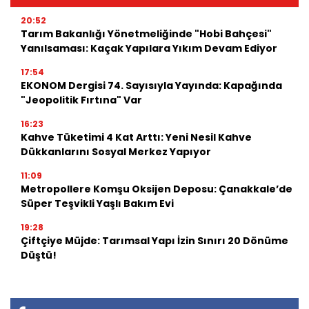
20:52
Tarım Bakanlığı Yönetmeliğinde "Hobi Bahçesi"
Yanılsaması: Kaçak Yapılara Yıkım Devam Ediyor
17:54
EKONOM Dergisi 74. Sayısıyla Yayında: Kapağında
"Jeopolitik Fırtına" Var
16:23
Kahve Tüketimi 4 Kat Arttı: Yeni Nesil Kahve
Dükkanlarını Sosyal Merkez Yapıyor
11:09
Metropollere Komşu Oksijen Deposu: Çanakkale’de
Süper Teşvikli Yaşlı Bakım Evi
19:28
Çiftçiye Müjde: Tarımsal Yapı İzin Sınırı 20 Dönüme
Düştü!