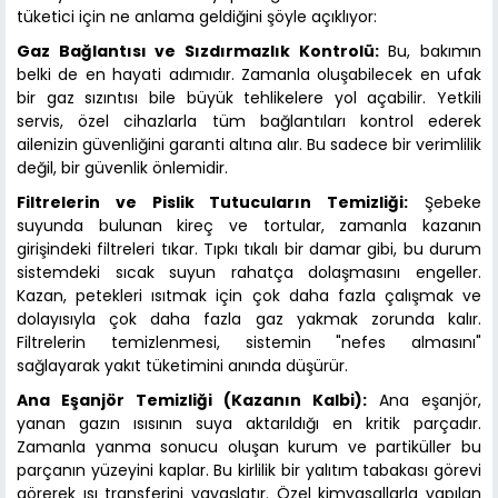
tüketici için ne anlama geldiğini şöyle açıklıyor:
Gaz Bağlantısı ve Sızdırmazlık Kontrolü:
Bu, bakımın
belki de en hayati adımıdır. Zamanla oluşabilecek en ufak
bir gaz sızıntısı bile büyük tehlikelere yol açabilir. Yetkili
servis, özel cihazlarla tüm bağlantıları kontrol ederek
ailenizin güvenliğini garanti altına alır. Bu sadece bir verimlilik
değil, bir güvenlik önlemidir.
Filtrelerin ve Pislik Tutucuların Temizliği:
Şebeke
suyunda bulunan kireç ve tortular, zamanla kazanın
girişindeki filtreleri tıkar. Tıpkı tıkalı bir damar gibi, bu durum
sistemdeki sıcak suyun rahatça dolaşmasını engeller.
Kazan, petekleri ısıtmak için çok daha fazla çalışmak ve
dolayısıyla çok daha fazla gaz yakmak zorunda kalır.
Filtrelerin temizlenmesi, sistemin "nefes almasını"
sağlayarak yakıt tüketimini anında düşürür.
Ana Eşanjör Temizliği (Kazanın Kalbi):
Ana eşanjör,
yanan gazın ısısının suya aktarıldığı en kritik parçadır.
Zamanla yanma sonucu oluşan kurum ve partiküller bu
parçanın yüzeyini kaplar. Bu kirlilik bir yalıtım tabakası görevi
görerek ısı transferini yavaşlatır. Özel kimyasallarla yapılan