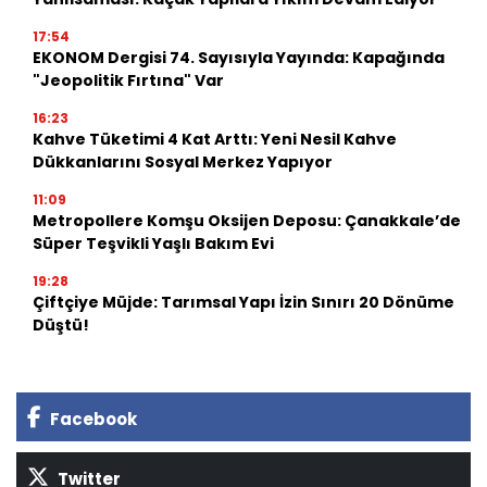
17:54
EKONOM Dergisi 74. Sayısıyla Yayında: Kapağında
"Jeopolitik Fırtına" Var
16:23
Kahve Tüketimi 4 Kat Arttı: Yeni Nesil Kahve
Dükkanlarını Sosyal Merkez Yapıyor
11:09
Metropollere Komşu Oksijen Deposu: Çanakkale’de
Süper Teşvikli Yaşlı Bakım Evi
19:28
Çiftçiye Müjde: Tarımsal Yapı İzin Sınırı 20 Dönüme
Düştü!
Facebook
Twitter