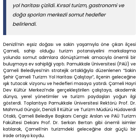
yol haritası çizildi. Kırsal turizm, gastronomi ve
doğa sporları merkezli somut hedefler
belirlendi.
Denizli’nin eşsiz doğası ve sakin yaşamıyla öne çıkan ilçesi
Çameli, sahip olduğu turizm potansiyelini markalaşma
yolunda somut adımlara dönüştürmek amacıyla önemli bir
buluşmaya ev sahipliği yaptı. Pamukkale Üniversitesi (PAÜ) ve
Çameli Belediyesi’nin stratejik ortaklığıyla düzenlenen “Sakin
Şehir Çameli Turizm Yol Haritası Çalıştayı”, ilçenin geleceğine
ışık tutacak vizyonu ve hedefleri masaya yatırdı. Çameli Hayri
Dev Kültür Merkezi’nde gerçekleştirilen çalıştaya, akademik
dünya, yerel yönetimler ve turizm paydaşları yoğun ilgi
gösterdi. Toplantıya Pamukkale Üniversitesi Rektörü Prof. Dr.
Mahmud Güngör, Denizli İl Kültür ve Turizm Müdürü Hüdaverdi
Otaklı, Çameli Belediye Başkanı Cengiz Arslan ve PAÜ Turizm
Fakültesi Dekanı Prof. Dr. Serkan Bertan gibi önemli isimler
katılarak, Çameli’nin turizmdeki geleceğine dair güçlü bir
irade ortaya koydu.