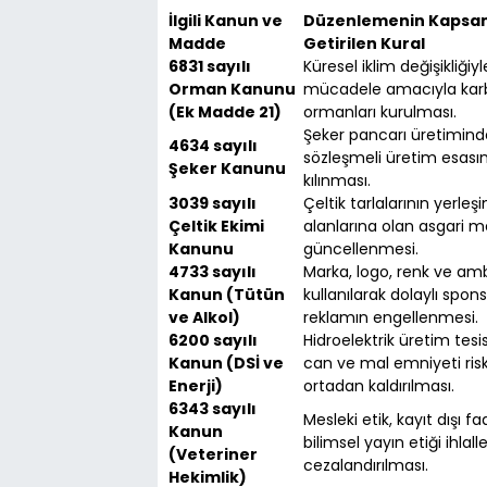
İlgili Kanun ve
Düzenlemenin Kapsa
Madde
Getirilen Kural
6831 sayılı
Küresel iklim değişikliğiyl
Orman Kanunu
mücadele amacıyla kar
(Ek Madde 21)
ormanları kurulması.
Şeker pancarı üretimind
4634 sayılı
sözleşmeli üretim esasın
Şeker Kanunu
kılınması.
3039 sayılı
Çeltik tarlalarının yerleş
Çeltik Ekimi
alanlarına olan asgari m
Kanunu
güncellenmesi.
4733 sayılı
Marka, logo, renk ve a
Kanun (Tütün
kullanılarak dolaylı spon
ve Alkol)
reklamın engellenmesi.
6200 sayılı
Hidroelektrik üretim tesi
Kanun (DSİ ve
can ve mal emniyeti risk
Enerji)
ortadan kaldırılması.
6343 sayılı
Mesleki etik, kayıt dışı fa
Kanun
bilimsel yayın etiği ihlalle
(Veteriner
cezalandırılması.
Hekimlik)