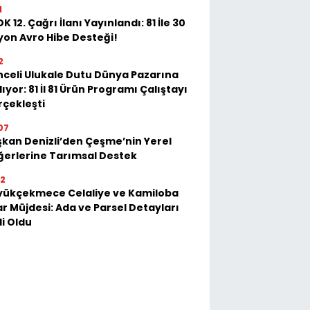
1
K 12. Çağrı İlanı Yayınlandı: 81 İle 30
yon Avro Hibe Desteği!
2
celi Ulukale Dutu Dünya Pazarına
lıyor: 81 İl 81 Ürün Programı Çalıştayı
çekleşti
07
kan Denizli’den Çeşme’nin Yerel
erlerine Tarımsal Destek
52
yükçekmece Celaliye ve Kamiloba
r Müjdesi: Ada ve Parsel Detayları
li Oldu