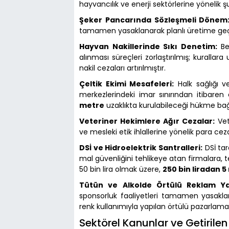
hayvancılık ve enerji sektörlerine yönelik şu d
Şeker Pancarında Sözleşmeli Dönem
tamamen yasaklanarak planlı üretime geçiş
Hayvan Nakillerinde Sıkı Denetim:
Bel
alınması süreçleri zorlaştırılmış; kurall
nakil cezaları artırılmıştır.
Çeltik Ekimi Mesafeleri:
Halk sağlığı ve
merkezlerindeki imar sınırından itibare
metre
uzaklıkta kurulabileceği hükme bağ
Veteriner Hekimlere Ağır Cezalar:
Vet
ve mesleki etik ihlallerine yönelik para cez
DSİ ve Hidroelektrik Santralleri:
DSİ tar
mal güvenliğini tehlikeye atan firmalara, 
50 bin lira olmak üzere,
250 bin liradan 5
Tütün ve Alkolde Örtülü Reklam Ya
sponsorluk faaliyetleri tamamen yasaklan
renk kullanımıyla yapılan örtülü pazarlama 
Sektörel Kanunlar ve Getirile