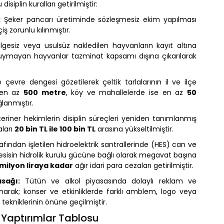
isiplin kuralları getirilmiştir:
:
Şeker pancarı üretiminde sözleşmesiz ekim yapılması
 zorunlu kılınmıştır.
gesiz veya usulsüz nakledilen hayvanların kayıt altına
ara uymayan hayvanlar tazminat kapsamı dışına çıkarılarak
 çevre dengesi gözetilerek çeltik tarlalarının il ve ilçe
n en az
500 metre
, köy ve mahallelerde ise en az
50
lanmıştır.
eriner hekimlerin disiplin süreçleri yeniden tanımlanmış
aları
20 bin TL ile 100 bin TL
arasına yükseltilmiştir.
afından işletilen hidroelektrik santrallerinde (HES) can ve
tesisin hidrolik kurulu gücüne bağlı olarak megavat başına
 milyon liraya kadar
ağır idari para cezaları getirilmiştir.
sağı:
Tütün ve alkol piyasasında dolaylı reklam ve
arak; konser ve etkinliklerde farklı amblem, logo veya
tekniklerinin önüne geçilmiştir.
n Yaptırımlar Tablosu