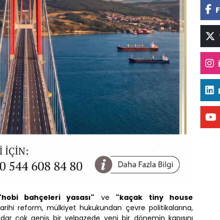
F
"hobi bahçeleri yasası"
ve
"kaçak tiny house
tarihi reform, mülkiyet hukukundan çevre politikalarına,
kadar çok geniş bir yelpazede yeni bir dönemin kapısını