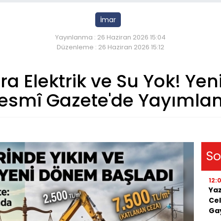
İmar
Yayınlanma : 26 Haziran 2026 15:04
Düzenleme : 26 Haziran 2026 15:12
ra Elektrik ve Su Yok! Ye
esmî Gazete'de Yayımlan
So
12:
Yaz
Cel
Ga