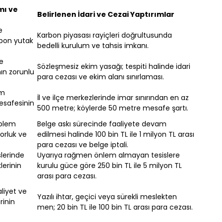
mı ve
Belirlenen İdari ve Cezai Yaptırımlar
e
Karbon piyasası rayiçleri doğrultusunda
bon yutak
bedelli kurulum ve tahsis imkanı.
e
Sözleşmesiz ekim yasağı; tespiti halinde idari
ın zorunlu
para cezası ve ekim alanı sınırlaması.
im
İl ve ilçe merkezlerinde imar sınırından en az
esafesinin
500 metre; köylerde 50 metre mesafe şartı.
mblem
Belge askı sürecinde faaliyete devam
sorluk ve
edilmesi halinde 100 bin TL ile 1 milyon TL arası
para cezası ve belge iptali.
slerinde
Uyarıya rağmen önlem almayan tesislere
lerinin
kurulu güce göre 250 bin TL ile 5 milyon TL
arası para cezası.
aliyet ve
Yazılı ihtar, geçici veya sürekli meslekten
rinin
men; 20 bin TL ile 100 bin TL arası para cezası.