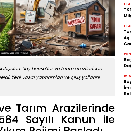
11:4
TKD
Mil
11:3
Tun
Açı
Ger
20:
Baş
Değ
ahçeleri, tiny house’lar ve tarım arazilerinde
15:
di. Yeni yasal yaptırımları ve çıkış yollarını
Bü
İma
Bel
ve Tarım Arazilerinde
84 Sayılı Kanun ile
Yıkım Rejimi Başladı