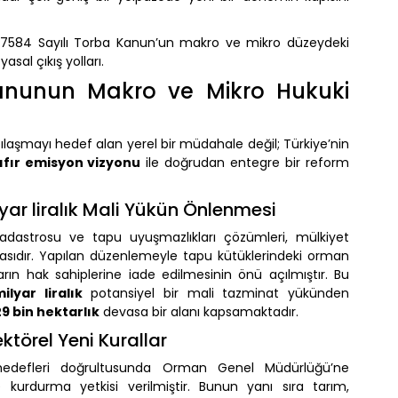
ren 7584 Sayılı Torba Kanun’un makro ve mikro düzeydeki
asal çıkış yolları.
Kanunun Makro ve Mikro Hukuki
laşmayı hedef alan yerel bir müdahale değil; Türkiye’nin
ıfır emisyon vizyonu
ile doğrudan entegre bir reform
ar liralık Mali Yükün Önlenmesi
astrosu ve tapu uyuşmazlıkları çözümleri, mülkiyet
tasıdır. Yapılan düzenlemeyle tapu kütüklerindeki orman
zların hak sahiplerine iade edilmesinin önü açılmıştır. Bu
ilyar liralık
potansiyel bir mali tazminat yükünden
29 bin hektarlık
devasa bir alanı kapsamaktadır.
törel Yeni Kurallar
e hedefleri doğrultusunda Orman Genel Müdürlüğü’ne
urdurma yetkisi verilmiştir. Bunun yanı sıra tarım,