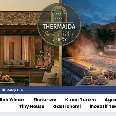
MANŞETLER
llah Yılmaz
Ekoturizm
Kırsal Turizm
Agr
Tiny House
Gastronomi
İnovatif Te