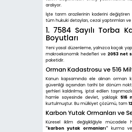
aralıyor.
İşte tarım arazilerinin kaderini değişti
tüm hukuki detayları, cezai yaptırımları ve y
1. 7584 Sayılı Torba 
Boyutları
Yeni yasal düzenleme, yalnızca kaçak yapı
makroekonomik hedefleri ve
2053 net s
paketidir.
Orman Kadastrosu ve 516 Mily
Kanun kapsamında ele alınan orman kad
güvenliği açısından tarihi bir dönüm nok
şerhleri kaldırılmış, iptal edilen taşınma
hamle sayesinde devlet, yaklaşık
516 m
kurtulmuştur. Bu mülkiyet çözümü, tam
1
Karbon Yutak Ormanları ve Sek
Küresel iklim değişikliğiyle mücadel
"karbon yutak ormanları"
kurma ve k