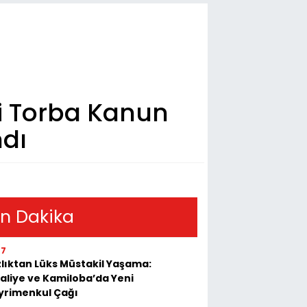
ni Torba Kanun
dı
n Dakika
07
lıktan Lüks Müstakil Yaşama:
aliye ve Kamiloba’da Yeni
yrimenkul Çağı