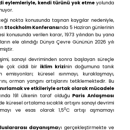
di eylemleriyle, kendi türünü yok etme
yolunda
nuyor.
eği nokta konusunda taşınan kaygılar nedeniyle,
lan
Stockholm Konferansı
nda 5 Haziran günlerinin
si konusunda verilen karar, 1973 yılından bu yana
aların ele alındığı Dünya Çevre Gününün 2026 yılı
miştir.
ğişimi, sanayi devriminden sonra başlayan süreçle
nde çok ciddi bir
iklim krizi
nin doğumuna tanık
 emisyonları; küresel ısınmayı, kuraklaşmayı,
rını, orman yangını artışlarını tetiklemektedir. Bu
nırlamak ve etkileriyle ortak olarak mücadele
ında 191 ülkenin taraf olduğu
Paris Anlaşması
 küresel ortalama sıcaklık artışını sanayi devrimi
0
utmayı ve esas olarak 1,5
C artışı aşmamayı
luslararası dayanışma
yı gerçekleştirmekte ve