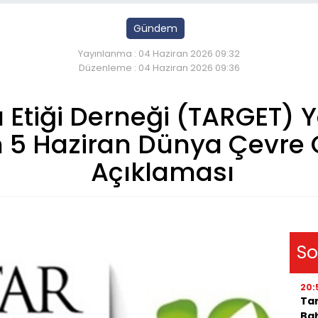
Gündem
Yayınlanma : 04 Haziran 2026 09:32
Düzenleme : 04 Haziran 2026 09:36
 Etiği Derneği (TARGET) 
n 5 Haziran Dünya Çevre
Açıklaması
So
20:
Tar
Bah