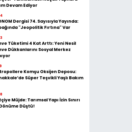
kım Devam Ediyor
54
NOM Dergisi 74. Sayısıyla Yayında:
ağında "Jeopolitik Fırtına" Var
23
ve Tüketimi 4 Kat Arttı: Yeni Nesil
ve Dükkanlarını Sosyal Merkez
pıyor
9
tropollere Komşu Oksijen Deposu:
akkale’de Süper Teşvikli Yaşlı Bakım
28
tçiye Müjde: Tarımsal Yapı İzin Sınırı
 Dönüme Düştü!