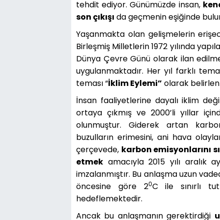
tehdit ediyor. Günümüzde insan,
ken
son çıkışı
da geçmenin eşiğinde bulu
Yaşanmakta olan gelişmelerin erişec
Birleşmiş Milletlerin 1972 yılında yapı
Dünya Çevre Günü olarak ilan edilme
uygulanmaktadır. Her yıl farklı tem
teması “
İklim Eylemi”
olarak belirlen
İnsan faaliyetlerine dayalı iklim de
ortaya çıkmış ve 2000’li yıllar içi
olunmuştur. Giderek artan karbon
buzulların erimesini, ani hava olayla
çerçevede,
karbon emisyonlarını sı
etmek
amacıyla 2015 yılı aralık ay
imzalanmıştır. Bu anlaşma uzun vadede
0
öncesine göre 2
C ile sınırlı t
hedeflemektedir.
Ancak bu anlaşmanın gerektirdiği
u