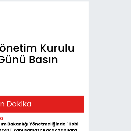
Yönetim Kurulu
 Günü Basın
n Dakika
52
ım Bakanlığı Yönetmeliğinde "Hobi
çesi" Yanılsaması: Kaçak Yapılara