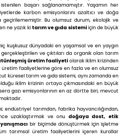
istenilen başarı sağlanamamıştır. Yaşamın her
iyetlerde karbon emisyonlarını azaltıcı ve doğa
a geçirilememiştir. Bu olumsuz durum, ekolojik ve
en ne yazık ki
tarım ve gıda sistemi
için de büyük
hiç kuşkusuz dünyadaki en yaşamsal ve en yaygın
e gerçekleştirilen ve çıktıları da organik olan tarım
tünleşmiş üretim faaliyeti
olarak iklim krizinden
r üretim faaliyetlerine göre en fazla ve en olumsuz
ut küresel tarım ve gıda sistemi, aynı zamanda en
duğu iklim krizinin ortaya çıkmasındaki en büyük
 sera gazı emisyonlarının en az dörtte biri, mevcut
maktadır.
; endüstriyel tarımdan, fabrika hayvancılığından,
diğince uzaklaştırmak ve onu
doğaya dost,
etik
ayanışmacı
bir biçimde dönüştürmek için işletme
üm tarımsal üretim faaliyetlerini içeren kurallar