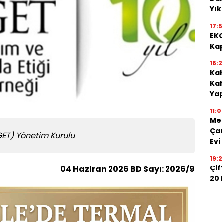
Yı
17:
EKO
Kap
16:
Kah
Kah
Ya
11:0
Me
Çan
GET) Yönetim Kurulu
Evi
19:
Çif
04 Haziran 2026
BD Sayı: 2026/9
20