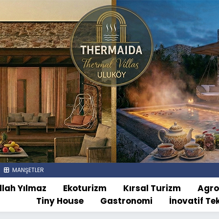
MANŞETLER
llah Yılmaz
Ekoturizm
Kırsal Turizm
Agr
Tiny House
Gastronomi
İnovatif Te