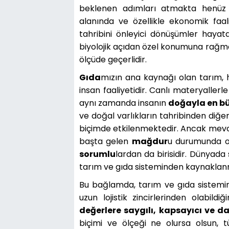
beklenen adımları atmakta henüz 
alanında ve özellikle ekonomik faal
tahribini önleyici dönüşümler hayat
biyolojik açıdan özel konumuna rağm
ölçüde geçerlidir.
Gıda
mızın ana kaynağı olan tarım, 
insan faaliyetidir. Canlı materyallerl
aynı zamanda insanın
doğayla en bü
ve doğal varlıkların tahribinden diğe
biçimde etkilenmektedir. Ancak mevc
başta gelen
mağdur
u durumunda ol
sorumlu
lardan da birisidir. Dünyada
tarım ve gıda sisteminden kaynaklan
Bu bağlamda, tarım ve gıda sistemini
uzun lojistik zincirlerinden olabil
değerlere saygılı,
kapsayıcı ve d
biçimi ve ölçeği ne olursa olsun, t