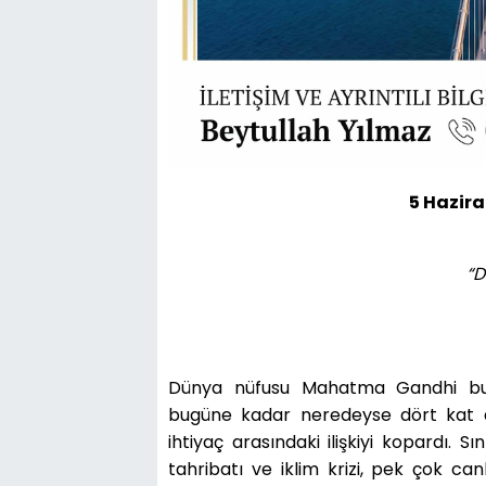
5 Hazir
“D
Dünya nüfusu Mahatma Gandhi bu 
bugüne kadar neredeyse dört kat artt
ihtiyaç arasındaki ilişkiyi kopardı. S
tahribatı ve iklim krizi, pek çok ca