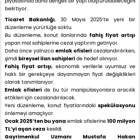
piyasasında daha dengeli bir yapı oluşturulabileceğini
belirtiyor.
Ticaret Bakanlığı
, 30 Mayıs 2025’te yeni bir
düzenleme yürürlüğe soktu.
Bu düzenleme, konut ilanlarında
fahiş fiyat artışı
yapan mal sahiplerine cezai yaptırım getiriyor.
Daha önce yalnızca
emlak ofisleri
cezalandırılırken,
şimdi
bireysel ilan sahipleri
de hedef alınıyor.
Fahiş fiyat artışı
, ekonomik verilerle uyumsuz ve
haklı bir gerekçeye dayanmayan fiyat değişiklikleri
olarak tanımlanıyor.
Emlak ofisleri
de bu tür manipülasyonlara aracılık
ettikleri için cezalandırılacak.
Yeni düzenleme, konut fiyatlarındaki
spekülasyonu
önlemeyi amaçlıyor.
Ocak 2025’ten bu yana
emlak ofislerine
100 milyon
TL’yi aşan ceza
kesildi.
Gayrimenkul Uzmanı Mustafa Hakan