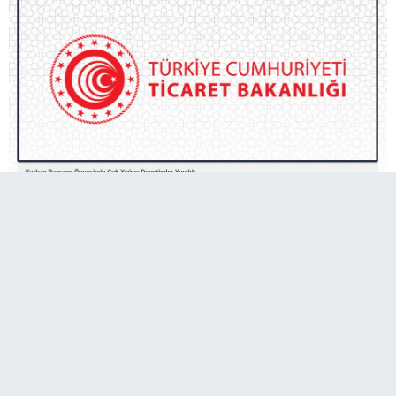
Ticaret Bakanlığı, Ocak-Mayıs 2025 döneminde
240 bin firmayı denetledi, 1.2 milyar TL ceza
uyguladı. Özellikle fahiş fiyatlar, stokçuluk ve
haksız ticaretle mücadele edilerek iç piyasa
dengesini sağlamak hedeflendi.