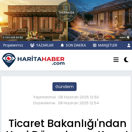
Projelerimiz
YAZARLAR
SON DAKİKA
MANŞETLER
Gündem
Yayınlanma : 08 Haziran 2025 12:50
Düzenleme : 08 Haziran 2025 12:54
Ticaret Bakanlığı'ndan