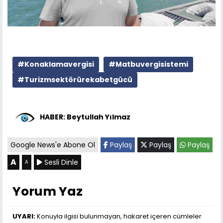
#Konaklamavergisi
#Matbuvergisistemi
#Turizmsektörürekabetgücü
HABER: Beytullah Yılmaz
Google News'e Abone Ol
Paylaş
Paylaş
Paylaş
A
Sesli Dinle
A
Yorum Yaz
UYARI:
Konuyla ilgisi bulunmayan, hakaret içeren cümleler