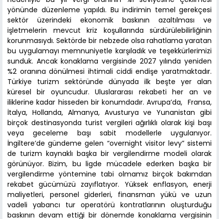
yönünde düzenleme yapıldı. Bu indirimin temel gerekçesi
sektör üzerindeki ekonomik baskının azaltılması ve
işletmelerin mevcut kriz koşullarında sürdürülebilirliğinin
korunmasıydı. Sektörde bir nebzede olsa rahatlama yaratan
bu uygulamayı memnuniyetle karşıladık ve teşekkürlerimizi
sunduk. Ancak konaklama vergisinde 2027 yılında yeniden
%2 oranına dönülmesi ihtimali ciddi endişe yaratmaktadır.
Türkiye turizm sektöründe dünyada ilk beşte yer alan
küresel bir oyuncudur. Uluslararası rekabeti her an ve
iliklerine kadar hisseden bir konumdadır. Avrupa’da, Fransa,
İtalya, Hollanda, Almanya, Avusturya ve Yunanistan gibi
birçok destinasyonda turist vergileri ağırlıklı olarak kişi başı
veya geceleme başı sabit modellerle uygulanıyor.
İngiltere’de gündeme gelen “overnight visitor levy” sistemi
de turizm kaynaklı başka bir vergilendirme modeli olarak
görünüyor. Bizim, bu ligde mücadele ederken başka bir
vergilendirme yöntemine tabi olmamız birçok bakımdan
rekabet gücümüzü zayıflatıyor. Yüksek enflasyon, enerji
maliyetleri, personel giderleri, finansman yükü ve uzun
vadeli yabancı tur operatörü kontratlarının oluşturduğu
baskının devam ettiği bir dönemde konaklama vergisinin