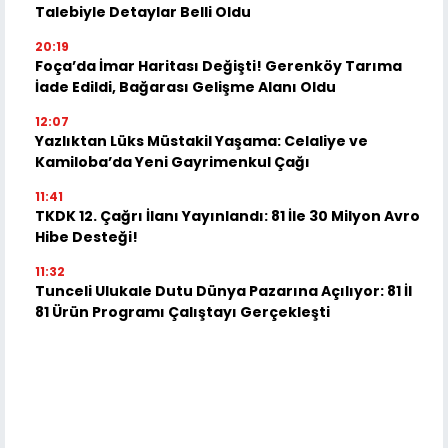
Talebiyle Detaylar Belli Oldu
20:19
Foça’da İmar Haritası Değişti! Gerenköy Tarıma
İade Edildi, Bağarası Gelişme Alanı Oldu
12:07
Yazlıktan Lüks Müstakil Yaşama: Celaliye ve
Kamiloba’da Yeni Gayrimenkul Çağı
11:41
TKDK 12. Çağrı İlanı Yayınlandı: 81 İle 30 Milyon Avro
Hibe Desteği!
11:32
Tunceli Ulukale Dutu Dünya Pazarına Açılıyor: 81 İl
81 Ürün Programı Çalıştayı Gerçekleşti