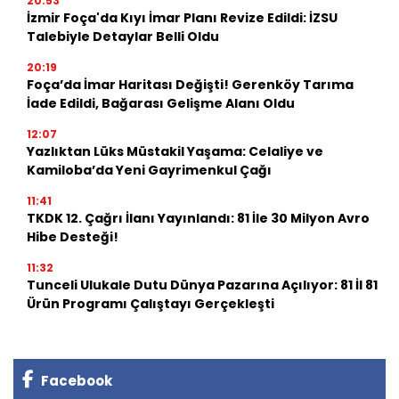
20:53
İzmir Foça'da Kıyı İmar Planı Revize Edildi: İZSU
Talebiyle Detaylar Belli Oldu
20:19
Foça’da İmar Haritası Değişti! Gerenköy Tarıma
İade Edildi, Bağarası Gelişme Alanı Oldu
12:07
Yazlıktan Lüks Müstakil Yaşama: Celaliye ve
Kamiloba’da Yeni Gayrimenkul Çağı
11:41
TKDK 12. Çağrı İlanı Yayınlandı: 81 İle 30 Milyon Avro
Hibe Desteği!
11:32
Tunceli Ulukale Dutu Dünya Pazarına Açılıyor: 81 İl 81
Ürün Programı Çalıştayı Gerçekleşti
Facebook