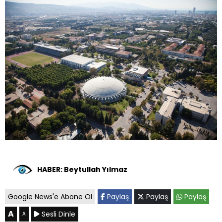
HABER: Beytullah Yılmaz
Google News'e Abone Ol
Paylaş
Paylaş
Paylaş
A
Sesli Dinle
A