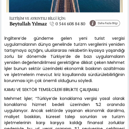
İngiltere’de gündeme gelen yeni turist vergisi
uygulamalarının dünya genelinde turizm vergilerini yeniden
tartışmaya açtığını, uluslararası rekabetin kıyasıya yaşandığı
zorlu bir dönemde Türkiye’de de bazı uygulamaların
yeniden değerlendirilmesi gerektiğine dikkat çeken Mehmet
İşler bunun sektör üzerindeki ekonomik baskının azaltılması
ve işletmelerin mevcut kriz koşullarında sürdürülebilirliğinin
korunması için çok önemli olduğunu söyledi.
KAMU VE SEKTÖR TEMSİLCİLERİ BİRLİKTE ÇALIŞMALI
Mehmet İşler; “Türkiye’de konaklama vergisi yasal olarak
konaklama hizmet bedeli üzerinden %2 oranında
uygulanıyor. Ancak sektörde yaşanan ekonomik daralma,
maliyet baskıları, küresel talep sorunları ve turizm
işletmelerinin karşı karşıya kaldığı finansal zorluklar
nedeniyle bu yıl vergi oranının %1 seviyesine çekilmesi