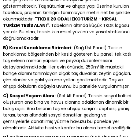
göstermektedir. Taş sütunlar ve ahşap yapı üzerine kurulan
tabelada, projenin kimliğini tanımlayan metin net bir şekilde
okunmaktadır:
"TKDK 20 ODALI EKOTURİZM - KIRSAL
TURİZM TESİS ALANI"
. Tabelanın altında küçük TKDK logosu
yer alır. Bu alan, tesisin kurumsal yüzünü ve yasal statüsünü
doğrulamaktadır.
B) Kırsal Konaklama Birimleri:
(Sağ Üst Panel) Tesisin
konaklama bölgesinden bir kesiti gösteren bu panel, tek katlı
taş evlerin mimari yapısını ve peyzaj düzenlemesini
detaylandırmaktadır. Her evin önünde, 250m²’lik müstakil
bahçe alanını tanımlayan alçak taş duvarlar, zeytin ağaçları,
çim alanlar ve çakıl yürüme yolları görülmektedir. Taş ve
ahşap dokuların doğayla uyumu bu panelde vurgulanmıştır.
C) Sosyal Yaşam Alanı:
(Sol Alt Panel) Tesisin sosyal kalbini
oluşturan ana bina ve havuz alanına odaklanan dinamik bir
bakış açısı. Ana binanın taş ve ahşap karışımı cephesi, geniş
terası, teras altındaki sosyal donatılar, şezlong ve
şemsiyelerle donatılmış yüzme havuzu bu panelde yer
almaktadır. Aktivite hissi ve konfor bu alanın temel özelliğidir.