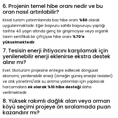
6. Projenin temel hibe oranı nedir ve bu
oran nasıl artırılabilir?
Kırsal turizm yatırımlarında baz hibe oranı
%60
olarak
uygulanmaktadır. Eğer başvuru sahibi başvuruyu yaptığı
tarihte 40 yaşın altında genç bir girişimciyse veya organik
tarım sertifikalı bir çiftçiyse hibe oranı
%70’e
yükselmektedir
.
7. Tesisin enerji ihtiyacını karşılamak için
yenilenebilir enerji eklenirse ekstra destek
alınır mı?
Evet. Ekoturizm projesine entegre edilecek döngüsel
ekonomi, yenilenebilir enerji (örneğin güneş enerjisi tesisleri)
ve atık yönetimi/atık su arıtma yatırımları için yapılacak
harcamalara
ek olarak %10 hibe desteği
daha
verilmektedir.
8. Yüksek rakımlı dağlık alan veya orman
köyü seçimi projeye ön sıralamada puan
kazandırır mı?