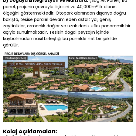
D) Doğaya Entegrasyon ve Manzara:
(Sağ Alt Panel) Bu
panel, projenin çevreyle ilişkisini ve 40,000m²'lik alanın
ölçeğini göstermektedir. Otopark alanından dışarıya doğru
bakışta, tesise paralel devam eden asfalt yol, geniş
zeytinlikler, ormanlık dağlar ve uzak deniz ufku panoramik bir
açıyla sunulmaktadır. Tesisin doğal peyzajın içinde
kaybolmadan nasıl birleştiği bu panelde net bir şekilde
görülür.
Kolaj Açıklamaları: