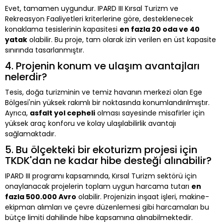
Evet, tamamen uygundur. IPARD III Kırsal Turizm ve
Rekreasyon Faaliyetleri kriterlerine göre, desteklenecek
konaklama tesislerinin kapasitesi
en fazla 20 oda ve 40
yatak
olabilir. Bu proje, tam olarak izin verilen en üst kapasite
sınırında tasarlanmıştır.
4. Projenin konum ve ulaşım avantajları
nelerdir?
Tesis, doğa turizminin ve temiz havanın merkezi olan Ege
Bölgesi'nin yüksek rakımlı bir noktasında konumlandırılmıştır.
Ayrıca,
asfalt yol cepheli
olması sayesinde misafirler için
yüksek araç konforu ve kolay ulaşılabilirlik avantajı
sağlamaktadır.
5. Bu ölçekteki bir ekoturizm projesi için
TKDK'dan ne kadar hibe desteği alınabilir?
IPARD III programı kapsamında, Kırsal Turizm sektörü için
onaylanacak projelerin toplam uygun harcama tutarı
en
fazla 500.000 Avro
olabilir. Projenizin inşaat işleri, makine-
ekipman alımları ve çevre düzenlemesi gibi harcamaları bu
bütçe limiti dahilinde hibe kapsamına alınabilmektedir.