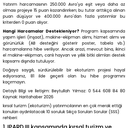
Yatırım harcamasının 250.000 Avro'ya eşit veya daha az
olması projeye 15 puan kazandırırken; bu tutar arttıkça alınan
puan düşüyor ve 400.000 Avro'dan fazla yatırımlar bu
kriterden 0 puan alıyor.
Hangi Harcamalar Destekleniyor?
Program kapsamında
yapım işleri (inşaat), makine-ekipman alımı, hizmet alımı ve
görünürlük (AB desteğini gösterir poster, tabela vb.)
harcamalarına hibe veriliyor. Ancak arazi, mevcut bina, ikinci
el makine-ekipman, canlı hayvan ve yıllık bitki alımları destek
kapsamı dışında tutuluyor.
Doğaya saygılı, sürdürülebilir bir ekoturizm projesi hayal
ediyorsanız, 81 ilde geçerli olan bu hibe programını
kaçırmayın.
Detaylı Bilgi ve İletişim: Beytullah Yılmaz: 0 544 608 84 80
Kaynak: Haritahaber 2026
kırsal turizm (ekoturizm) yatırımcılarının en çok merak ettiği
konuları aydınlatacak 10 soruluk Sıkça Sorulan Sorular (SSS)
rehberi:
1. IPARD III kapsamında kırsal turizm ve