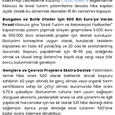
Kalkınmayı Destekleme Kurumu
(TKDK) IPARD III
Bilgilendirme
Kılavuzu ile kırsal turizm yatırımlarına devasa hibe kapıları
açıldı. Üstelik bu dönemde destekler 81 ilin tamamını kapsıyor.
Bungalov ve Butik Oteller İçin 500 Bin Euro'ya Varan
Fırsat
Kılavuza göre "Kırsal Turizm ve Rekreasyon Faaliyetleri"
kapsamında yatırım yapmak isteyen girişimcilere 5.000 Avro
ile 500.000 Avro arasındaki projeler için destek sunuluyor.
Ekoturizm konseptine uygun olarak, kurulacak tesislerin
kapasitesi en fazla 40 yatak/kişi ve 20 oda ile sınırlandırılmış
durumda. Başvuru yapabilmek için 18-65 yaş aralığında
olmak ve Ulusal Vergi Sistemi'ne kayıtlı olup vergi veya SGK
borcu bulunmamak gerekiyor.
Gençlere ve Çevreci Projelere Ekstra Destek
Yatırımların
temel hibe oranı %60 olarak belirlendi. Ancak başvuru
sahibinin 40 yaşın altında bir genç olması veya organik tarım
sertifikasına sahip bir çiftçi olması durumunda hibe oranı
%70'e yükseliyor. Ekoturizmin ruhuna tam uyum sağlayan
döngüsel ekonomi, yenilenebilir enerji ve atık yönetimi ile ilgili
yapılacak harcamalar için ise ek olarak %10 hibe desteği daha
sağlanıyor. Ayrıca, proje desteğe esas tutarının %50'sine
kadar avans ödemesi alınabiliyor.