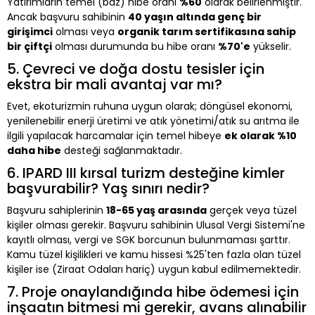
Yatırımların temel (baz) hibe oranı
%60
olarak belirlenmiştir.
Ancak başvuru sahibinin
40 yaşın altında genç bir
girişimci
olması veya
organik tarım sertifikasına sahip
bir çiftçi
olması durumunda bu hibe oranı
%70'e
yükselir.
5. Çevreci ve doğa dostu tesisler için
ekstra bir mali avantaj var mı?
Evet, ekoturizmin ruhuna uygun olarak; döngüsel ekonomi,
yenilenebilir enerji üretimi ve atık yönetimi/atık su arıtma ile
ilgili yapılacak harcamalar için temel hibeye
ek olarak %10
daha hibe
desteği sağlanmaktadır.
6. IPARD III kırsal turizm desteğine kimler
başvurabilir? Yaş sınırı nedir?
Başvuru sahiplerinin
18-65 yaş arasında
gerçek veya tüzel
kişiler olması gerekir. Başvuru sahibinin Ulusal Vergi Sistemi'ne
kayıtlı olması, vergi ve SGK borcunun bulunmaması şarttır.
Kamu tüzel kişilikleri ve kamu hissesi %25'ten fazla olan tüzel
kişiler ise (Ziraat Odaları hariç) uygun kabul edilmemektedir.
7. Proje onaylandığında hibe ödemesi için
inşaatın bitmesi mi gerekir, avans alınabilir