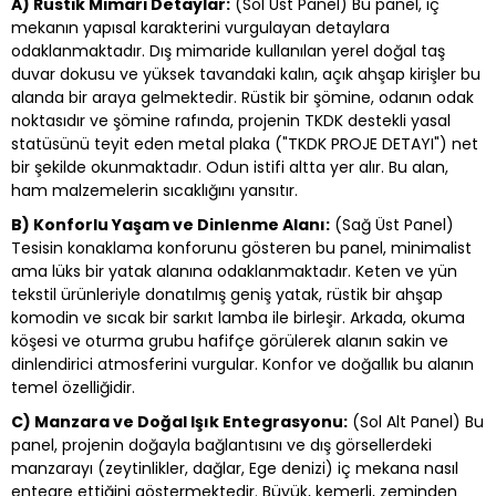
A) Rüstik Mimari Detaylar:
(Sol Üst Panel) Bu panel, iç
mekanın yapısal karakterini vurgulayan detaylara
odaklanmaktadır. Dış mimaride kullanılan yerel doğal taş
duvar dokusu ve yüksek tavandaki kalın, açık ahşap kirişler bu
alanda bir araya gelmektedir. Rüstik bir şömine, odanın odak
noktasıdır ve şömine rafında, projenin TKDK destekli yasal
statüsünü teyit eden metal plaka ("TKDK PROJE DETAYI") net
bir şekilde okunmaktadır. Odun istifi altta yer alır. Bu alan,
ham malzemelerin sıcaklığını yansıtır.
B) Konforlu Yaşam ve Dinlenme Alanı:
(Sağ Üst Panel)
Tesisin konaklama konforunu gösteren bu panel, minimalist
ama lüks bir yatak alanına odaklanmaktadır. Keten ve yün
tekstil ürünleriyle donatılmış geniş yatak, rüstik bir ahşap
komodin ve sıcak bir sarkıt lamba ile birleşir. Arkada, okuma
köşesi ve oturma grubu hafifçe görülerek alanın sakin ve
dinlendirici atmosferini vurgular. Konfor ve doğallık bu alanın
temel özelliğidir.
C) Manzara ve Doğal Işık Entegrasyonu:
(Sol Alt Panel) Bu
panel, projenin doğayla bağlantısını ve dış görsellerdeki
manzarayı (zeytinlikler, dağlar, Ege denizi) iç mekana nasıl
entegre ettiğini göstermektedir. Büyük, kemerli, zeminden