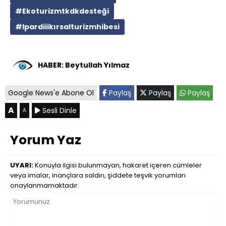
#Ekoturizmtkdkdesteği
#Ipardiiikırsalturizmhibesi
HABER: Beytullah Yılmaz
Google News'e Abone Ol
Paylaş
Paylaş
Paylaş
A
Sesli Dinle
A
Yorum Yaz
UYARI:
Konuyla ilgisi bulunmayan, hakaret içeren cümleler
veya imalar, inançlara saldırı, şiddete teşvik yorumları
onaylanmamaktadır.