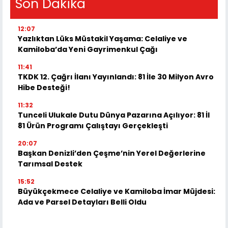
Son Dakika
12:07
Yazlıktan Lüks Müstakil Yaşama: Celaliye ve
Kamiloba’da Yeni Gayrimenkul Çağı
11:41
TKDK 12. Çağrı İlanı Yayınlandı: 81 İle 30 Milyon Avro
Hibe Desteği!
11:32
Tunceli Ulukale Dutu Dünya Pazarına Açılıyor: 81 İl
81 Ürün Programı Çalıştayı Gerçekleşti
20:07
Başkan Denizli’den Çeşme’nin Yerel Değerlerine
Tarımsal Destek
15:52
Büyükçekmece Celaliye ve Kamiloba İmar Müjdesi:
Ada ve Parsel Detayları Belli Oldu