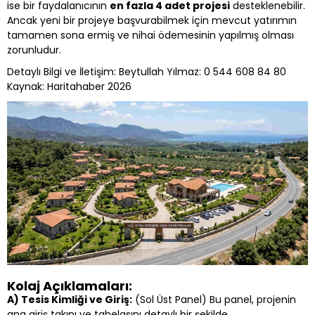
ise bir faydalanıcının
en fazla 4 adet projesi
desteklenebilir.
Ancak yeni bir projeye başvurabilmek için mevcut yatırımın
tamamen sona ermiş ve nihai ödemesinin yapılmış olması
zorunludur.
Detaylı Bilgi ve İletişim: Beytullah Yılmaz: 0 544 608 84 80
Kaynak: Haritahaber 2026
Kolaj Açıklamaları:
A) Tesis Kimliği ve Giriş:
(Sol Üst Panel) Bu panel, projenin
ana giriş takını ve tabelasını detaylı bir şekilde