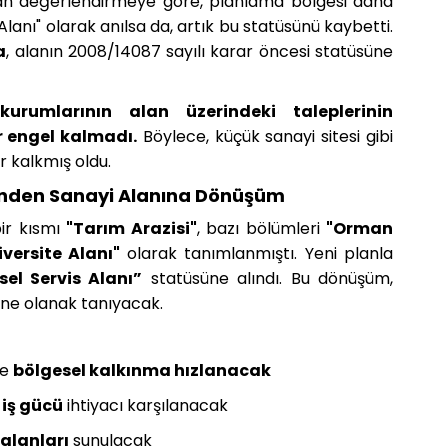
an değerlendirmeye göre, planlama bölgesi daha
lanı" olarak anılsa da, artık bu statüsünü kaybetti.
a
, alanın 2008/14087 sayılı karar öncesi statüsüne
urumlarının alan üzerindeki taleplerinin
r engel kalmadı.
Böylece, küçük sanayi sitesi gibi
r kalkmış oldu.
ünden Sanayi Alanına Dönüşüm
bir kısmı
"Tarım Arazisi"
, bazı bölümleri
"Orman
iversite Alanı"
olarak tanımlanmıştı. Yeni planla
sel Servis Alanı”
statüsüne alındı. Bu dönüşüm,
ine olanak tanıyacak.
le
bölgesel kalkınma hızlanacak
iş gücü
ihtiyacı karşılanacak
 alanları
sunulacak