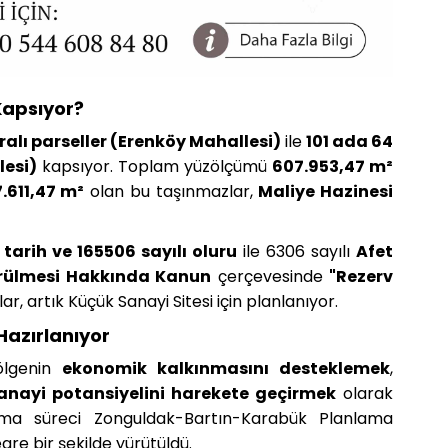
 Kapsıyor?
ralı parseller (Erenköy Mahallesi)
ile
101 ada 64
lesi)
kapsıyor. Toplam yüzölçümü
607.953,47 m²
.611,47 m²
olan bu taşınmazlar,
Maliye Hazinesi
 tarih ve 165506 sayılı oluru
ile 6306 sayılı
Afet
türülmesi Hakkında Kanun
çerçevesinde
"Rezerv
ar, artık Küçük Sanayi Sitesi için planlanıyor.
Hazırlanıyor
bölgenin
ekonomik kalkınmasını desteklemek
,
anayi potansiyelini harekete geçirmek
olarak
lama süreci Zonguldak-Bartın-Karabük Planlama
gre bir şekilde yürütüldü.