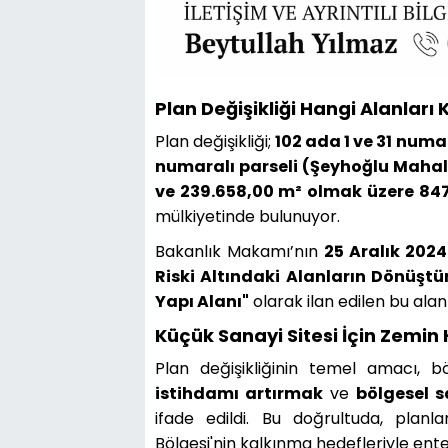
Plan Değişikliği Hangi Alanları
Plan değişikliği;
102 ada 1 ve 31 numa
numaralı parseli (Şeyhoğlu Mahal
ve 239.658,00 m² olmak üzere 847
mülkiyetinde bulunuyor.
Bakanlık Makamı’nın
25 Aralık 2024
Riski Altındaki Alanların Dönüş
Yapı Alanı"
olarak ilan edilen bu alanl
Küçük Sanayi Sitesi İçin Zemin 
Plan değişikliğinin temel amacı, 
istihdamı artırmak
ve
bölgesel s
ifade edildi. Bu doğrultuda, plan
Bölgesi'nin kalkınma hedefleriyle ente