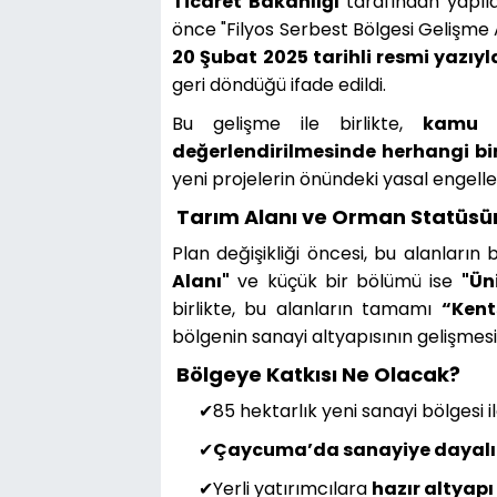
Ticaret Bakanlığı
tarafından yapıl
önce "Filyos Serbest Bölgesi Gelişme A
20 Şubat 2025 tarihli resmi yazıyl
geri döndüğü ifade edildi.
Bu gelişme ile birlikte,
kamu k
değerlendirilmesinde herhangi bi
yeni projelerin önündeki yasal engelle
Tarım Alanı ve Orman Statüs
Plan değişikliği öncesi, bu alanların 
Alanı"
ve küçük bir bölümü ise
"Ün
birlikte, bu alanların tamamı
“Kent
bölgenin sanayi altyapısının gelişmes
Bölgeye Katkısı Ne Olacak?
✔85 hektarlık yeni sanayi bölgesi i
✔
Çaycuma’da sanayiye dayalı 
✔Yerli yatırımcılara
hazır altyapı