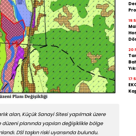
De
Pro
19:
Mah
Hon
Dö
20:
Tar
Bah
Yı
17:
EKO
Kap
ık alan, Küçük Sanayi Sitesi yapılmak üzere
re düzeni planında yapılan değişiklikle bölge
landı. DSİ taşkın riski uyarısında bulundu.