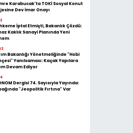
mre Karabucak'ta TOKİ Sosyal Konut
jesine Dev İmar Onayı
52
keme İptal Etmişti, Bakanlık Çözdü:
az Kaklık Sanayi Planında Yeni
nem
52
ım Bakanlığı Yönetmeliğinde "Hobi
çesi" Yanılsaması: Kaçak Yapılara
kım Devam Ediyor
54
NOM Dergisi 74. Sayısıyla Yayında:
ağında "Jeopolitik Fırtına" Var