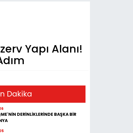
erv Yapı Alanı!
 Adım
n Dakika
26
ME'NİN DERİNLİKLERİNDE BAŞKA BİR
NYA
05