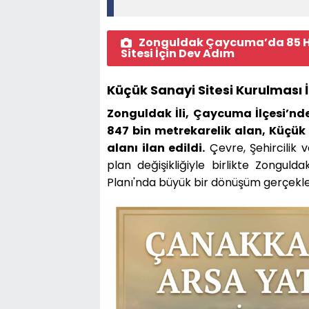
Zonguldak Çaycuma’da 85 Hek
Sitesi İçin Dev Adım
Küçük Sanayi Sitesi Kurulması 
Zonguldak İli, Çaycuma İlçesi’nd
847 bin metrekarelik alan, Küçük
alanı ilan edildi.
Çevre, Şehircilik v
plan değişikliğiyle birlikte Zongul
Planı'nda büyük bir dönüşüm gerçekle