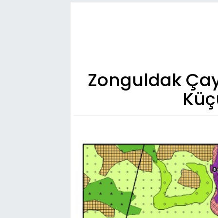
Zonguldak Çayc
Küç