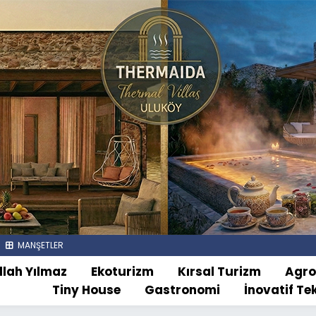
MANŞETLER
llah Yılmaz
Ekoturizm
Kırsal Turizm
Agr
Tiny House
Gastronomi
İnovatif Te