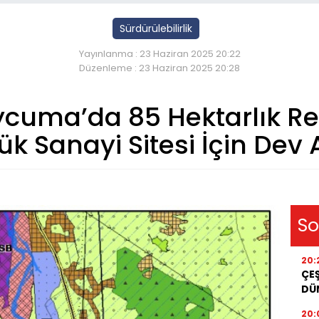
Sürdürülebilirlik
Yayınlanma : 23 Haziran 2025 20:22
Düzenleme : 23 Haziran 2025 20:28
uma’da 85 Hektarlık Rez
ük Sanayi Sitesi İçin Dev
So
20:
ÇEŞ
DÜ
20: