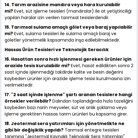
14. Tarım arazisine mandıra veya hara kurulabilir
mi?
Evet, süt işleme tesisleri (mandıralar) ile at yetiştiriciliği
yapılan haralar izin verilen tarımsal tesislerdendir.
15. Tarımsal sulama amaçlı gölet veya baraj yapılabilir
mi?
Evet, sulama tesisleri ile sulama amaçlı baraj ve
göletler yönetmelik kapsamında inşa edilebilmektedir.
Hassas Ürün Tesisleri ve Teknolojik Seracılık
16. Hasattan sonra hızlı işlenmesi gereken ürünler için
arazide tesis kurulabilir mi?
Evet, hasat edildikten sonra 2
saat içinde işlenmediği takdirde kalite ve besin değerini
kaybeden ürünler için arazide işleme tesisi kurulmasına izin
verilmektedir.
17. "2 saat içinde işlenme" şartı aranan tesislere hangi
örnekler verilebilir?
Dalından toplandığında hızla tazeliğini
kaybeden bazı narin meyveler, süt ve anlık şoklama veya
işleme gerektiren hassas tarım ürünleri bu kapsama girer.
18. Jeotermal sera yatırımları için yönetmelikte ne
gibi bir değişiklik yapıldı?
Tarımsal entegre tesisleri
tanımına "Jeotermal Kaynaklı Teknolojik Sera Yatırımları"