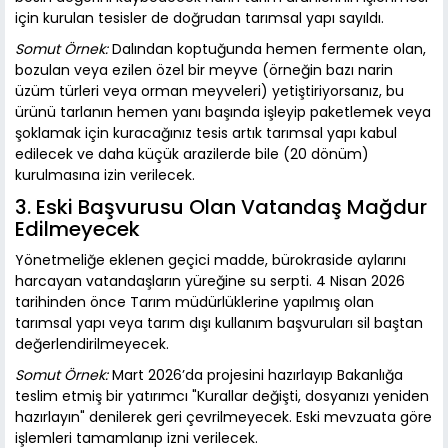
için kurulan tesisler de doğrudan tarımsal yapı sayıldı.
Somut Örnek:
Dalından koptuğunda hemen fermente olan,
bozulan veya ezilen özel bir meyve (örneğin bazı narin
üzüm türleri veya orman meyveleri) yetiştiriyorsanız, bu
ürünü tarlanın hemen yanı başında işleyip paketlemek veya
şoklamak için kuracağınız tesis artık tarımsal yapı kabul
edilecek ve daha küçük arazilerde bile (20 dönüm)
kurulmasına izin verilecek.
3. Eski Başvurusu Olan Vatandaş Mağdur
Edilmeyecek
Yönetmeliğe eklenen geçici madde, bürokraside aylarını
harcayan vatandaşların yüreğine su serpti. 4 Nisan 2026
tarihinden önce Tarım müdürlüklerine yapılmış olan
tarımsal yapı veya tarım dışı kullanım başvuruları sil baştan
değerlendirilmeyecek.
Somut Örnek:
Mart 2026’da projesini hazırlayıp Bakanlığa
teslim etmiş bir yatırımcı "Kurallar değişti, dosyanızı yeniden
hazırlayın" denilerek geri çevrilmeyecek. Eski mevzuata göre
işlemleri tamamlanıp izni verilecek.