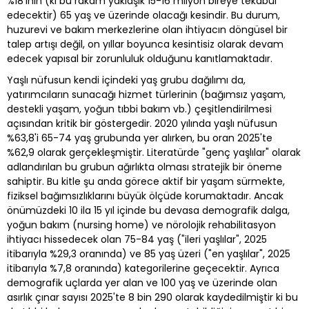
%18'inin (ki bu rakam yaklaşık 15-16 milyon bireye tekabül
edecektir) 65 yaş ve üzerinde olacağı kesindir. Bu durum,
huzurevi ve bakım merkezlerine olan ihtiyacın döngüsel bir
talep artışı değil, on yıllar boyunca kesintisiz olarak devam
edecek yapısal bir zorunluluk olduğunu kanıtlamaktadır.
Yaşlı nüfusun kendi içindeki yaş grubu dağılımı da,
yatırımcıların sunacağı hizmet türlerinin (bağımsız yaşam,
destekli yaşam, yoğun tıbbi bakım vb.) çeşitlendirilmesi
açısından kritik bir göstergedir. 2020 yılında yaşlı nüfusun
%63,8'i 65-74 yaş grubunda yer alırken, bu oran 2025'te
%62,9 olarak gerçekleşmiştir. Literatürde "genç yaşlılar" olarak
adlandırılan bu grubun ağırlıkta olması stratejik bir öneme
sahiptir. Bu kitle şu anda görece aktif bir yaşam sürmekte,
fiziksel bağımsızlıklarını büyük ölçüde korumaktadır. Ancak
önümüzdeki 10 ila 15 yıl içinde bu devasa demografik dalga,
yoğun bakım (nursing home) ve nörolojik rehabilitasyon
ihtiyacı hissedecek olan 75-84 yaş ("ileri yaşlılar", 2025
itibarıyla %29,3 oranında) ve 85 yaş üzeri ("en yaşlılar", 2025
itibarıyla %7,8 oranında) kategorilerine geçecektir. Ayrıca
demografik uçlarda yer alan ve 100 yaş ve üzerinde olan
asırlık çınar sayısı 2025'te 8 bin 290 olarak kaydedilmiştir ki bu