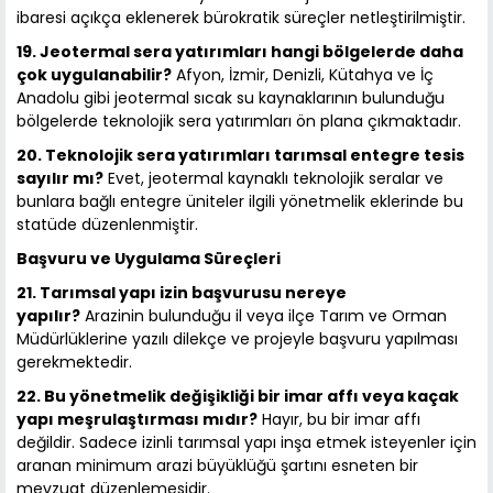
ibaresi açıkça eklenerek bürokratik süreçler netleştirilmiştir.
19. Jeotermal sera yatırımları hangi bölgelerde daha
çok uygulanabilir?
Afyon, İzmir, Denizli, Kütahya ve İç
Anadolu gibi jeotermal sıcak su kaynaklarının bulunduğu
bölgelerde teknolojik sera yatırımları ön plana çıkmaktadır.
20. Teknolojik sera yatırımları tarımsal entegre tesis
sayılır mı?
Evet, jeotermal kaynaklı teknolojik seralar ve
bunlara bağlı entegre üniteler ilgili yönetmelik eklerinde bu
statüde düzenlenmiştir.
Başvuru ve Uygulama Süreçleri
21. Tarımsal yapı izin başvurusu nereye
yapılır?
Arazinin bulunduğu il veya ilçe Tarım ve Orman
Müdürlüklerine yazılı dilekçe ve projeyle başvuru yapılması
gerekmektedir.
22. Bu yönetmelik değişikliği bir imar affı veya kaçak
yapı meşrulaştırması mıdır?
Hayır, bu bir imar affı
değildir. Sadece izinli tarımsal yapı inşa etmek isteyenler için
aranan minimum arazi büyüklüğü şartını esneten bir
mevzuat düzenlemesidir.