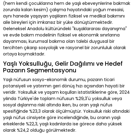
(hem kendi çocuklarına hem de yaşlı ebeveynlerine bakmak
zorunda kalan kesim) çalışma hayatındaki yoğun mesaisi,
aynı hanede yaşayan yaşlıların fiziksel ve medikal bakımını
aile bireyleri için imkansız bir yüke dönüştürmektedir.
Geleneksel Anadolu kültüründeki "kuşaklararası dayanışma"
ve evde bakım modelinin fiziksel ve ekonomik sınırlarına
dayanması, kurumsal bakıma olan talebi duygusal bir
tercihten çıkarıp sosyolojik ve rasyonel bir zorunluluk olarak
ortaya koymaktadır.
Yaşlı Yoksulluğu, Gelir Dağılımı ve Hedef
Pazarın Segmentasyonu
Yaşlı nüfusun sosyo-ekonomik durumu, pazarın ticari
potansiyeli ve yatırımın geri dönüş hızı açısından hayati bir
veridir. Yoksulluk ve yaşam koşulları istatistiklerine göre, 2024
yılında Türkiye'de toplam nüfusun %29,3'ü yoksulluk veya
sosyal dışlanma riski altında iken, bu oran yaşlı nüfus
spesifiğinde %23,3 olarak ölçülmüştür. Yoksulluk riski altındaki
yaşlı nüfus cinsiyete göre incelendiğinde, bu oranın yaşlı
erkeklerde %22,3, yaşlı kadınlarda ise görece daha yüksek
olarak %24,2 olduğu görülmektedir.