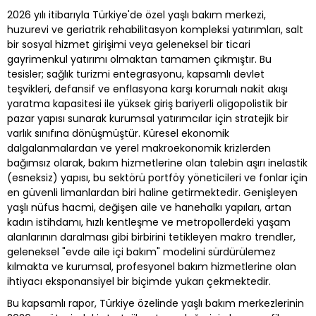
2026 yılı itibarıyla Türkiye'de özel yaşlı bakım merkezi,
huzurevi ve geriatrik rehabilitasyon kompleksi yatırımları, salt
bir sosyal hizmet girişimi veya geleneksel bir ticari
gayrimenkul yatırımı olmaktan tamamen çıkmıştır. Bu
tesisler; sağlık turizmi entegrasyonu, kapsamlı devlet
teşvikleri, defansif ve enflasyona karşı korumalı nakit akışı
yaratma kapasitesi ile yüksek giriş bariyerli oligopolistik bir
pazar yapısı sunarak kurumsal yatırımcılar için stratejik bir
varlık sınıfına dönüşmüştür. Küresel ekonomik
dalgalanmalardan ve yerel makroekonomik krizlerden
bağımsız olarak, bakım hizmetlerine olan talebin aşırı inelastik
(esneksiz) yapısı, bu sektörü portföy yöneticileri ve fonlar için
en güvenli limanlardan biri haline getirmektedir. Genişleyen
yaşlı nüfus hacmi, değişen aile ve hanehalkı yapıları, artan
kadın istihdamı, hızlı kentleşme ve metropollerdeki yaşam
alanlarının daralması gibi birbirini tetikleyen makro trendler,
geleneksel "evde aile içi bakım" modelini sürdürülemez
kılmakta ve kurumsal, profesyonel bakım hizmetlerine olan
ihtiyacı eksponansiyel bir biçimde yukarı çekmektedir.
Bu kapsamlı rapor, Türkiye özelinde yaşlı bakım merkezlerinin