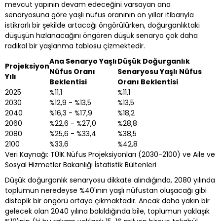
mevcut yapının devam edeceğini varsayan ana
senaryosuna göre yaşlı nüfus oranının on yıllar itibarıyla
istikrarlı bir şekilde artacağı öngörülürken, doğurganlıktaki
düşüşün hızlanacağını öngören düşük senaryo çok daha
radikal bir yaşlanma tablosu çizmektedir.
Ana Senaryo Yaşlı
Düşük Doğurganlık
Projeksiyon
Nüfus Oranı
Senaryosu Yaşlı Nüfus
Yılı
Beklentisi
Oranı Beklentisi
2025
%11,1
%11,1
2030
%12,9 - %13,5
%13,5
2040
%16,3 - %17,9
%18,2
2060
%22,6 - %27,0
%28,8
2080
%25,6 - %33,4
%38,5
2100
%33,6
%42,8
Veri Kaynağı: TÜİK Nüfus Projeksiyonları (2030-2100) ve Aile ve
Sosyal Hizmetler Bakanlığı İstatistik Bültenleri
Düşük doğurganlık senaryosu dikkate alındığında, 2080 yılında
toplumun neredeyse %40'ının yaşlı nüfustan oluşacağı gibi
distopik bir öngörü ortaya çıkmaktadır. Ancak daha yakın bir
gelecek olan 2040 yılına bakıldığında bile, toplumun yaklaşık