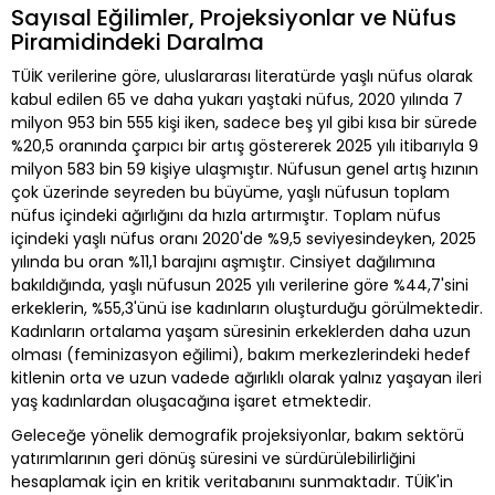
Sayısal Eğilimler, Projeksiyonlar ve Nüfus
Piramidindeki Daralma
TÜİK verilerine göre, uluslararası literatürde yaşlı nüfus olarak
kabul edilen 65 ve daha yukarı yaştaki nüfus, 2020 yılında 7
milyon 953 bin 555 kişi iken, sadece beş yıl gibi kısa bir sürede
%20,5 oranında çarpıcı bir artış göstererek 2025 yılı itibarıyla 9
milyon 583 bin 59 kişiye ulaşmıştır. Nüfusun genel artış hızının
çok üzerinde seyreden bu büyüme, yaşlı nüfusun toplam
nüfus içindeki ağırlığını da hızla artırmıştır. Toplam nüfus
içindeki yaşlı nüfus oranı 2020'de %9,5 seviyesindeyken, 2025
yılında bu oran %11,1 barajını aşmıştır. Cinsiyet dağılımına
bakıldığında, yaşlı nüfusun 2025 yılı verilerine göre %44,7'sini
erkeklerin, %55,3'ünü ise kadınların oluşturduğu görülmektedir.
Kadınların ortalama yaşam süresinin erkeklerden daha uzun
olması (feminizasyon eğilimi), bakım merkezlerindeki hedef
kitlenin orta ve uzun vadede ağırlıklı olarak yalnız yaşayan ileri
yaş kadınlardan oluşacağına işaret etmektedir.
Geleceğe yönelik demografik projeksiyonlar, bakım sektörü
yatırımlarının geri dönüş süresini ve sürdürülebilirliğini
hesaplamak için en kritik veritabanını sunmaktadır. TÜİK'in