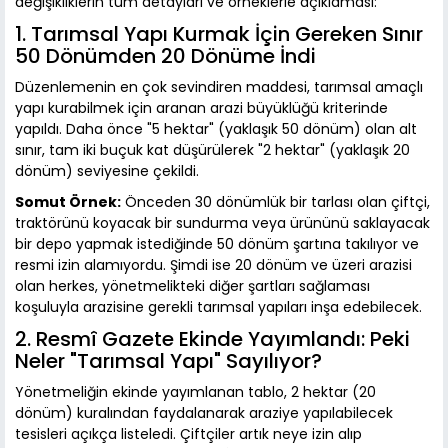
değişikliklerin tüm detayları ve örneklerle açıklaması:
1. Tarımsal Yapı Kurmak İçin Gereken Sınır
50 Dönümden 20 Dönüme İndi
Düzenlemenin en çok sevindiren maddesi, tarımsal amaçlı
yapı kurabilmek için aranan arazi büyüklüğü kriterinde
yapıldı. Daha önce "5 hektar" (yaklaşık 50 dönüm) olan alt
sınır, tam iki buçuk kat düşürülerek "2 hektar" (yaklaşık 20
dönüm) seviyesine çekildi.
Somut Örnek:
Önceden 30 dönümlük bir tarlası olan çiftçi,
traktörünü koyacak bir sundurma veya ürününü saklayacak
bir depo yapmak istediğinde 50 dönüm şartına takılıyor ve
resmi izin alamıyordu. Şimdi ise 20 dönüm ve üzeri arazisi
olan herkes, yönetmelikteki diğer şartları sağlaması
koşuluyla arazisine gerekli tarımsal yapıları inşa edebilecek.
2. Resmî Gazete Ekinde Yayımlandı: Peki
Neler "Tarımsal Yapı" Sayılıyor?
Yönetmeliğin ekinde yayımlanan tablo, 2 hektar (20
dönüm) kuralından faydalanarak araziye yapılabilecek
tesisleri açıkça listeledi. Çiftçiler artık neye izin alıp