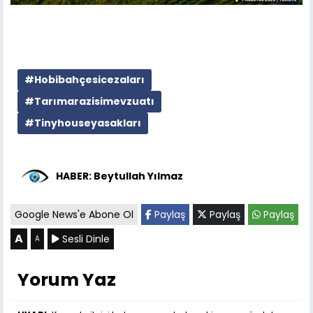
#Hobibahçesicezaları
#Tarımarazisimevzuatı
#Tinyhouseyasakları
HABER: Beytullah Yılmaz
Google News'e Abone Ol
Paylaş
Paylaş
Paylaş
A
Sesli Dinle
A
Yorum Yaz