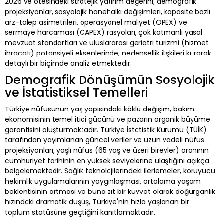
2026 ve ötesindeki stratejik yatırım değerini; demografik
projeksiyonlar, sosyolojik hanehalkı değişimleri, kapasite bazlı
arz-talep asimetrileri, operasyonel maliyet (OPEX) ve
sermaye harcaması (CAPEX) rasyoları, çok katmanlı yasal
mevzuat standartları ve uluslararası geriatri turizmi (hizmet
ihracatı) potansiyeli eksenlerinde, nedensellik ilişkileri kurarak
detaylı bir biçimde analiz etmektedir.
Demografik Dönüşümün Sosyolojik
ve İstatistiksel Temelleri
Türkiye nüfusunun yaş yapısındaki köklü değişim, bakım
ekonomisinin temel itici gücünü ve pazarın organik büyüme
garantisini oluşturmaktadır. Türkiye İstatistik Kurumu (TÜİK)
tarafından yayımlanan güncel veriler ve uzun vadeli nüfus
projeksiyonları, yaşlı nüfus (65 yaş ve üzeri bireyler) oranının
cumhuriyet tarihinin en yüksek seviyelerine ulaştığını açıkça
belgelemektedir. Sağlık teknolojilerindeki ilerlemeler, koruyucu
hekimlik uygulamalarının yaygınlaşması, ortalama yaşam
beklentisinin artması ve buna zıt bir kuvvet olarak doğurganlık
hızındaki dramatik düşüş, Türkiye'nin hızla yaşlanan bir
toplum statüsüne geçtiğini kanıtlamaktadır.