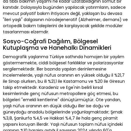
da tıbbi bakımın yaşamı ne kadar uzatabildiğinin somut bir
kanıtıdır. Dolayısıyla bugünden yapılacak yatırımların, sadece
mevcut palyatif bakım ihtiyacını değil, yaklaşan bu devasa
"ileri yaşlı" dalgasının nörodejeneratif (Alzheimer, demans) ve
ortopedik bakım taleplerini de karşılayacak şekilde modüler
tasarlanması elzemdir.
Sosyo-Coğrafi Dağılım, Bölgesel
Kutuplaşma ve Hanehalkı Dinamikleri
Demografik yaşlanma Türkiye sathında homojen bir yayılım
göstermemekte, ciddi bölgesel farklılıklar ve polarizasyonlar
sergilemektedir. İller bazında yapılan derinlemesine
incelemelerde, yaşlı nüfus oranının en yüksek olduğu il %21,7
ile Sinop olurken, bu ili %21,1 ile Kastamonu ve %20 ile Giresun
takip etmektedir. Karadeniz ve Ege'nin belirli kırsal
kesimlerinde genç nüfusun metropollere göç etmesi, bu
bölgeleri "emekli kentlerine" dönüştürmüştür. Öte yandan,
yaşlı nüfus oranının en düşük olduğu iller ise doğu ve
güneydoğu anadolu bölgelerinde yoğunlaşmaktadır; Şırnak
%3,8, Şanlıurfa %4,5 ve Hakkari %4,7 ile hala genç piramit
yapısını koruyan illerdir. Yaşlı nüfusun toplam nüfus içindeki
oranının %10 barajını aştığı il sayısının 2024 yılında 60'a