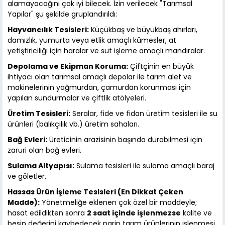
alamayacağını çok iyi bilecek. İzin verilecek "Tarımsal
Yapılar" şu şekilde gruplandırıldı:
Hayvancılık Tesisleri:
Küçükbaş ve büyükbaş ahırları,
damızlık, yumurta veya etlik amaçlı kümesler, at
yetiştiriciliği için haralar ve süt işleme amaçlı mandıralar.
Depolama ve Ekipman Koruma:
Çiftçinin en büyük
ihtiyacı olan tarımsal amaçlı depolar ile tarım alet ve
makinelerinin yağmurdan, çamurdan korunması için
yapılan sundurmalar ve çiftlik atölyeleri.
Üretim Tesisleri:
Seralar, fide ve fidan üretim tesisleri ile su
ürünleri (balıkçılık vb.) üretim sahaları.
Bağ Evleri:
Üreticinin arazisinin başında durabilmesi için
zaruri olan bağ evleri.
Sulama Altyapısı:
Sulama tesisleri ile sulama amaçlı baraj
ve göletler.
Hassas Ürün İşleme Tesisleri (En Dikkat Çeken
Madde):
Yönetmeliğe eklenen çok özel bir maddeyle;
hasat edildikten sonra
2 saat içinde işlenmezse
kalite ve
besin değerini kaybedecek narin tarım ürünlerinin işlenmesi