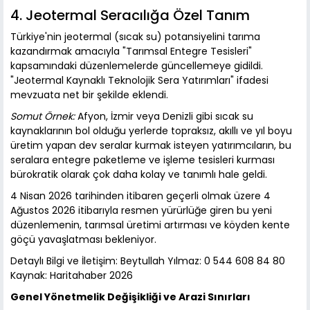
4. Jeotermal Seracılığa Özel Tanım
Türkiye'nin jeotermal (sıcak su) potansiyelini tarıma
kazandırmak amacıyla "Tarımsal Entegre Tesisleri"
kapsamındaki düzenlemelerde güncellemeye gidildi.
"Jeotermal Kaynaklı Teknolojik Sera Yatırımları" ifadesi
mevzuata net bir şekilde eklendi.
Somut Örnek:
Afyon, İzmir veya Denizli gibi sıcak su
kaynaklarının bol olduğu yerlerde topraksız, akıllı ve yıl boyu
üretim yapan dev seralar kurmak isteyen yatırımcıların, bu
seralara entegre paketleme ve işleme tesisleri kurması
bürokratik olarak çok daha kolay ve tanımlı hale geldi.
4 Nisan 2026 tarihinden itibaren geçerli olmak üzere 4
Ağustos 2026 itibarıyla resmen yürürlüğe giren bu yeni
düzenlemenin, tarımsal üretimi artırması ve köyden kente
göçü yavaşlatması bekleniyor.
Detaylı Bilgi ve İletişim: Beytullah Yılmaz: 0 544 608 84 80
Kaynak: Haritahaber 2026
Genel Yönetmelik Değişikliği ve Arazi Sınırları