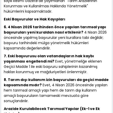
sayılı Resmî Gazete’de yayımlanan "Tarım Arazilerinin
Korunması ve Kullanılması Hakkında Yönetmelik"
hükümlerini kapsamaktadır.
Eski Başvurular ve Hak Kayıpları
6. 4 Nisan 2026 tarihinden önce yapılan tarımsal yapı
başvuruları yeni kuraldan nasıl etkilenir?
4 Nisan 2026
öncesinde yapılmış başvurular yeni kurallara tabi değildir;
başvuru tarihindeki mülga yönetmelik hükümleri
kapsamında değerlendirilir.
7. Eski başvurusu olan vatandaşların hak kaybı
yaşanması engellendi mi?
Evet, yönetmeliğe eklenen
Geçici Madde 1 ile eski başvuru sahiplerinin kazanılmış
hakları korunmuş ve mağduriyetleri önlenmiştir.
8. Tarım dışı kullanım izin başvuruları da geçici madde
kapsamında mıdır?
Evet, 4 Nisan 2026 öncesinde yapılan
hem tarımsal amaçlı yapı hem de tarım dışı kullanım
amaçlı başvuruların tamamıeski mevzuata göre
sonuçlandırılır.
Arazide Kurulabilecek Tarımsal Yapılar (Ek-1 ve Ek