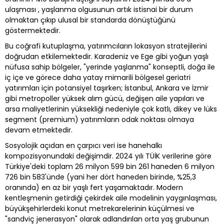
ulaşması , yaşlanma olgusunun artık istisnai bir durum
olmaktan çıkıp ulusal bir standarda dönüştüğünü
göstermektedir.
Bu coğrafi kutuplaşma, yatırımcıların lokasyon stratejilerini
doğrudan etkilemektedir. Karadeniz ve Ege gibi yoğun yaşlı
nüfusa sahip bölgeler, "yerinde yaşlanma" konseptli, doğa ile
iç içe ve görece daha yatay mimarili bölgesel geriatri
yatırımları için potansiyel taşırken; İstanbul, Ankara ve İzmir
gibi metropoller yüksek alım gücü, değişen aile yapıları ve
arsa maliyetlerinin yüksekliği nedeniyle çok katlı, dikey ve lüks
segment (premium) yatırımların odak noktası olmaya
devam etmektedir.
Sosyolojik açıdan en çarpıcı veri ise hanehalkı
kompozisyonundaki değişimdir. 2024 yılı TÜİK verilerine göre
Türkiye'deki toplam 26 milyon 599 bin 261 haneden 6 milyon
726 bin 583'ünde (yani her dört haneden birinde, %25,3
oranında) en az bir yaşlı fert yaşamaktadır. Modern
kentleşmenin getirdiği çekirdek aile modelinin yaygınlaşması,
büyükşehirlerdeki konut metrekarelerinin küçülmesi ve
"sandviç jenerasyon" olarak adlandırılan orta yaş grubunun