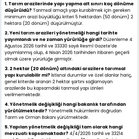
1. Tarım arazilerinde yapı yapma alt sınırı kaç dönüme
düşürüldü?
Tarımsal amaçlı yapı kurabilmek için gereken
minimum arazi büyüklüğü kriteri 5 hektardan (50 dönüm) 2
hektara (20 dönüm) düşürülmüştür.
2. Yeni tarım arazileri yönetmeliği hangi tarihte
yayımlandı ve ne zaman yürürlüğe girdi?
Düzenleme 4
Ağustos 2026 tarihli ve 33330 sayılı Resmî Gazete’de
yayımlanmış olup, 4 Nisan 2026 tarihinden itibaren geçerli
olmak üzere yürürlüğe girmiştir.
3. 2 hektar (20 dönüm) altındaki arazilere tarımsal
yapı kurulabilir mi?
İstisnai durumlar ve özel alanlar hariç,
genel kriterde aranan 2 hektar şartını sağlamayan
arazilerde bu kapsamdaki tarımsal yapı izinleri
verilmemektedir.
4. Yönetmelik değişikliği hangi bakanlık tarafından
yürütülmektedir?
Yönetmelik hükümlerini doğrudan
Tarım ve Orman Bakanı yürütmektedir.
5. Yapılan yönetmelik değişikliği tam olarak hangi
mevzuatı kapsamaktadır?
4/4/2026 tarihli ve 33214