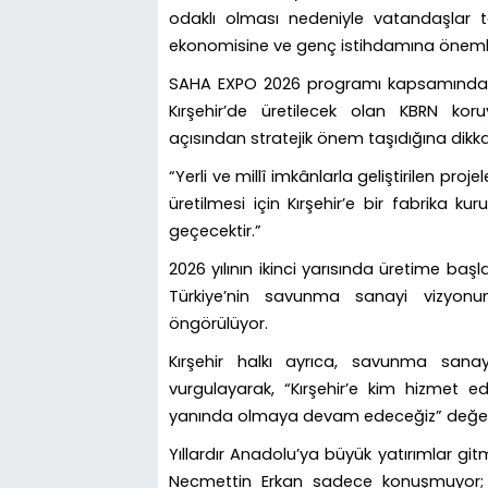
odaklı olması nedeniyle vatandaşlar t
ekonomisine ve genç istihdamına önemli 
SAHA EXPO 2026 programı kapsamında g
Kırşehir’de üretilecek olan KBRN kor
açısından stratejik önem taşıdığına dikkat
“Yerli ve millî imkânlarla geliştirilen pro
üretilmesi için Kırşehir’e bir fabrika ku
geçecektir.”
2026 yılının ikinci yarısında üretime baş
Türkiye’nin savunma sanayi vizyonu
öngörülüyor.
Kırşehir halkı ayrıca, savunma sanayi
vurgulayarak, “Kırşehir’e kim hizmet e
yanında olmaya devam edeceğiz” değer
Yıllardır Anadolu’ya büyük yatırımlar g
Necmettin Erkan sadece konuşmuyor; m