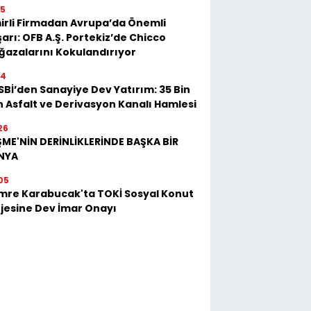
25
irli Firmadan Avrupa’da Önemli
arı: OFB A.Ş. Portekiz’de Chicco
azalarını Kokulandırıyor
54
Bİ’den Sanayiye Dev Yatırım: 35 Bin
 Asfalt ve Derivasyon Kanalı Hamlesi
26
ME'NİN DERİNLİKLERİNDE BAŞKA BİR
NYA
05
mre Karabucak'ta TOKİ Sosyal Konut
jesine Dev İmar Onayı