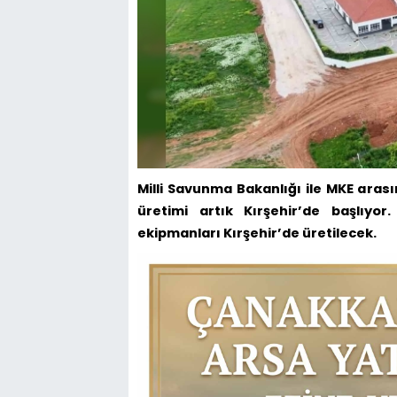
Milli Savunma Bakanlığı ile MKE aras
üretimi artık Kırşehir’de başlıyo
ekipmanları Kırşehir’de üretilecek.