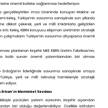
misine önemli katkılar sağlanması hedefleniyor.
gerçekleştirilen imza töreninde konuşan Makine ve
ami Keleş, Türkiye’nin savunma sanayiinde son yıllarda
 dikkat çekerek, yerli ve millî imkânlarla geliştirilen
de etti. Keleş, KBRN koruyucu ekipman üretiminin stratejik
n çalışmaların Türkiye’nin savunma altyapısına önemli
nması planlanan Kırşehir MKE KBRN Üretim Fabrikası’nın,
a katkı sunan önemli yatırımlarından biri olması
Erdoğan’ın liderliğinde savunma sanayiinde ortaya
kiye, yerli ve millî teknoloji hamleleriyle stratejik
am ediyor.
tin Erkan’ın Memleket Sevdası
akibiyle yürütülen yatırım sürecinin, Kırşehir açısından
dan biri olduğu değerlendiriliyor. Özellikle istihdam