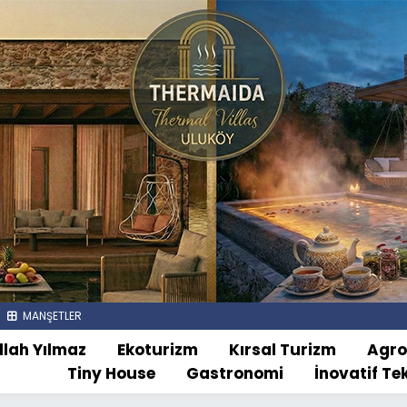
MANŞETLER
llah Yılmaz
Ekoturizm
Kırsal Turizm
Agr
Tiny House
Gastronomi
İnovatif Te