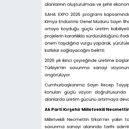
alanlarının oluşturulması ve şehir ekono
SAHA EXPO 2026 programı kapsamında 
Kimya Endüstrisi Genel Müdürü Sayın İlh
ortaya koyduğu güçlü üretim kabiliyetine
projelerin kararlılıkla sürdürüldüğünü ifa
önem taşıdığına vurgu yaparak, yürütüle
katkılar sağlayacağını belirtti.
2026 yılı ikinci çeyreğinde üretime başla
Türkiye’nin savunma sanayi vizyonun
öngörülüyor.
Cumhurbaşkanımız Sayın Recep Tayyip 
konulan güçlü vizyon doğrultusunda Tür
alanlarda üretim gücünü artırmaya dev
Ak Parti Kırşehir Milletvekili Necmet
Milletvekili
Necmettin Erkan
’nın yakın t
savunma sanayi alanında tarihi adımlar