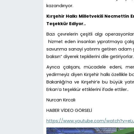
kazandırıyor.
Kırşehir Halkı Milletvekili Necmetti
Teşekkür Ediyor..
Bazı çevrelerin çeşitli algı operasyon
hizmet eden insanları yıpratmaya çalış
savunma sanayi yatırımı getiren adam g
baksın” diyerek tepkilerini dile getiriyorlar.
Ayrıca çalışanı, mücadele edeni, me
yedirmeyiz diyen Kırşehir halkı özellikl
Bakanlığı’na ve Kırşehir’e bu büyük ya
Erkan’a teşekkür ettiklerini ifade ettiler..
Nurcan Kırcalı
HABER VİDEO GÖRSELİ
https://www.youtube.com/watch?v=e