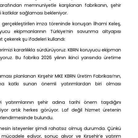
arafından memnuniyetle karşılanan fabrikanın, şehir
katkılar sağlaması bekleniyor.
erçekleştirilen imza töreninde konuşan
İlhami Keleş
,
uyucu ekipmanlarının Türkiye’nin savunma altyapısı
 çekerek şu ifadeleri kullandı:
jelerimizi kararlılıkla sürdürüyoruz. KBRN koruyucu ekipman
ruyoruz. Bu fabrika 2026 yılının ikinci yarısında üretime
laması planlanan Kırşehir MKE KBRN Üretim Fabrikası’nın,
na katkı sunan önemli yatırımlardan biri olması
 yatırımlarının şehir adına tarihi önem taşıdığını
diyor artık herkes görüyor. Laf değil hizmet üretenin
lendirmesinde bulundu.
itmesin isteyenler şimdi rahatsız olmuş durumda. Çünkü
ücadele ediyor, sonuç alıyor ve Kırşehir’e yatırım