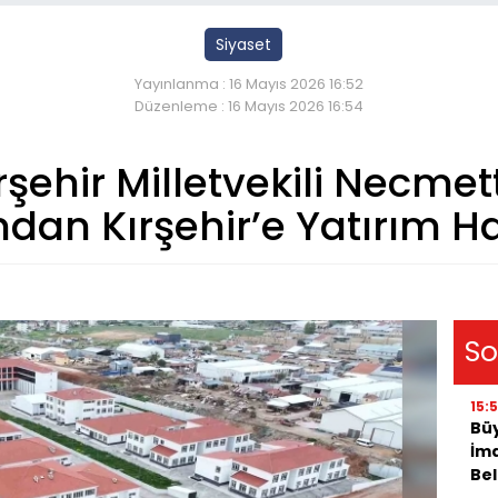
Siyaset
Yayınlanma : 16 Mayıs 2026 16:52
Düzenleme : 16 Mayıs 2026 16:54
ırşehir Milletvekili Necmet
dan Kırşehir’e Yatırım Ha
So
15:
Bü
İma
Bel