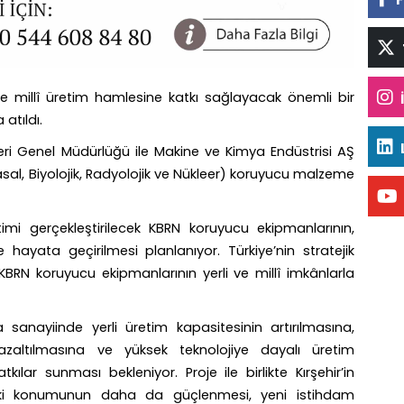
ve millî üretim hamlesine katkı sağlayacak önemli bir
tıldı.
eri Genel Müdürlüğü ile Makine ve Kimya Endüstrisi AŞ
al, Biyolojik, Radyolojik ve Nükleer) koruyucu malzeme
i gerçekleştirilecek KBRN koruyucu ekipmanlarının,
 hayata geçirilmesi planlanıyor. Türkiye’nin stratejik
BRN koruyucu ekipmanlarının yerli ve millî imkânlarla
 sanayiinde yerli üretim kapasitesinin artırılmasına,
 azaltılmasına ve yüksek teknolojiye dayalı üretim
kılar sunması bekleniyor. Proje ile birlikte Kırşehir’in
deki konumunun daha da güçlenmesi, yeni istihdam