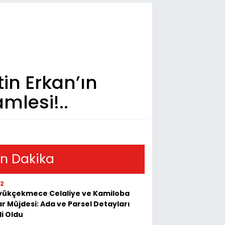
tin Erkan’ın
mlesi!..
n Dakika
52
yükçekmece Celaliye ve Kamiloba
r Müjdesi: Ada ve Parsel Detayları
li Oldu