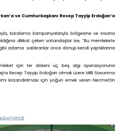
n Erkan’a ve Cumhurbaşkanı Recep Tayyip Erdoğan’a
larıyla, karalama kampanyalarıyla bölgesine ve insana
ıldığına dikkat çeken vatandaşlar ise, “Bu memlekete
ibi adama saldıranlar önce dönüp kendi yaptıklarına
mleket için ter dökeni üç beş algı operasyonuna
e başta Recep Tayyip Erdoğan olmak üzere Milli Savunma
tırımı kazandırılması için yoğun emek veren Necmettin
LunDwTGhOE