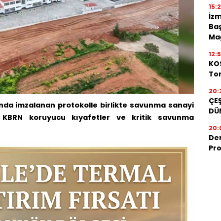
15:
İzm
Baş
Mağ
12:
KOS
Ton
20:
ÇEŞ
ında imzalanan protokolle birlikte savunma sanayi
DÜ
r. KBRN koruyucu kıyafetler ve kritik savunma
20:
De
Pro