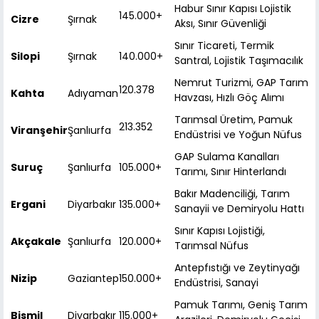
Habur Sınır Kapısı Lojistik
145.000+
Cizre
Şırnak
Aksı, Sınır Güvenliği
Sınır Ticareti, Termik
Silopi
Şırnak
140.000+
Santral, Lojistik Taşımacılık
Nemrut Turizmi, GAP Tarım
120.378
Kahta
Adıyaman
Havzası, Hızlı Göç Alımı
Tarımsal Üretim, Pamuk
213.352
Viranşehir
Şanlıurfa
Endüstrisi ve Yoğun Nüfus
GAP Sulama Kanalları
Suruç
Şanlıurfa
105.000+
Tarımı, Sınır Hinterlandı
Bakır Madenciliği, Tarım
Ergani
Diyarbakır
135.000+
Sanayii ve Demiryolu Hattı
Sınır Kapısı Lojistiği,
Akçakale
Şanlıurfa
120.000+
Tarımsal Nüfus
Antepfıstığı ve Zeytinyağı
Nizip
Gaziantep
150.000+
Endüstrisi, Sanayi
Pamuk Tarımı, Geniş Tarım
Bismil
Diyarbakır
115.000+