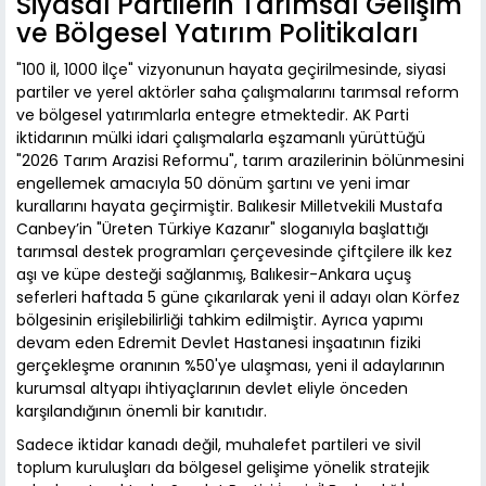
Siyasal Partilerin Tarımsal Gelişim
ve Bölgesel Yatırım Politikaları
"100 İl, 1000 İlçe" vizyonunun hayata geçirilmesinde, siyasi
partiler ve yerel aktörler saha çalışmalarını tarımsal reform
ve bölgesel yatırımlarla entegre etmektedir. AK Parti
iktidarının mülki idari çalışmalarla eşzamanlı yürüttüğü
"2026 Tarım Arazisi Reformu", tarım arazilerinin bölünmesini
engellemek amacıyla 50 dönüm şartını ve yeni imar
kurallarını hayata geçirmiştir. Balıkesir Milletvekili Mustafa
Canbey’in "Üreten Türkiye Kazanır" sloganıyla başlattığı
tarımsal destek programları çerçevesinde çiftçilere ilk kez
aşı ve küpe desteği sağlanmış, Balıkesir-Ankara uçuş
seferleri haftada 5 güne çıkarılarak yeni il adayı olan Körfez
bölgesinin erişilebilirliği tahkim edilmiştir. Ayrıca yapımı
devam eden Edremit Devlet Hastanesi inşaatının fiziki
gerçekleşme oranının %50'ye ulaşması, yeni il adaylarının
kurumsal altyapı ihtiyaçlarının devlet eliyle önceden
karşılandığının önemli bir kanıtıdır.
Sadece iktidar kanadı değil, muhalefet partileri ve sivil
toplum kuruluşları da bölgesel gelişime yönelik stratejik