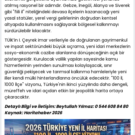
atılmış rasyonel bir adımdır. Gebze, İnegöl, Alanya ve Siverek
gibi "fiili il" niteliğindeki devasa ilçelerin kazanacağı yeni
yasal statüler, yerel vergi gelirlerinin doğrudan kentsel
altyapıda kullanılmasını sağlayarak bölgesel kalkınmayı
sürdürülebilir kılacaktır.
TÜİK’in I. Çeyrek imar verileriyle de doğrulanan gayrimenkul
ve inşaat sektöründeki büyük sıçrama, yeni idari merkezlerin
sosyo-ekonomik cazibe alanlarına dönüşeceğinin açık bir
göstergesidir. Kurulacak valilik yapıları sayesinde kamu
hizmetlerinin yerinden sunulması kolaylaşacak, sınır
güvenliği pekişecek ve tarımsal kalkınma hamleleriyle yeni
iller kendi mülki hinterlandlarına öncülük edecektir. "100 İl,
1000 İlçe" vizyonu, Türkiye'nin ikinci yüzyılında daha dengeli,
müreffeh ve idari açıdan etkin bir jeopolitik harita ortaya
çıkaracaktır.
Detaylı Bilgi ve İletişim: Beytullah Yılmaz: 0 544 608 84 80
Kaynak: Haritahaber 2026