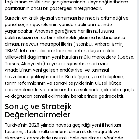
teşkilatının mülki sınır genişlemesinde izleyeceği istihdam
politikasının öncü bir göstergesi niteliğindedir.
Sürecin en kritik siyasal yansıması ise meclis aritmetiği ve
genel seçim çevrelerinin yeniden belirlenmesinde
yaşanacaktır. Anayasa gereğince her ilin nüfusuna
bakılmaksızın en az bir milletvekili çıkarma hakkına sahip
olması, mevcut metropol illerin (İstanbul, Ankara, İzmir)
TBMM'deki temsilci oranlarını nispeten düşürecektir.
Milletvekili dağılımının yeni kurulan mülki merkezlere (Gebze,
Tarsus, Alanya vb.) kayması, siyasetin merkezini
Anadolu'nun yeni gelişen endüstriyel ve tarımsal
havzalarına yaklaştıracaktır. Bu değişim, yerel taleplerin,
tarım reformlarının ve sanayi teşviklerinin ulusal bütçe
görüşmelerinde ve parlamento kürsülerinde çok daha güçlü
ve doğrudan temsil edilmesini beraberinde getirecektir.
Sonuç ve Stratejik
Değerlendirmeler
Türkiye'nin 2026 yılında hayata geçirdiği yeni il haritası
tasarımı, statik mülki sınırların dinamik demografik ve
ekonomik gerçeklerle uyumlu hale getirilmesi yönünde