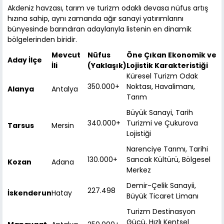
Akdeniz havzası, tarım ve turizm odaklı devasa nüfus artış
hızına sahip, aynı zamanda ağır sanayi yatırımlarını
bünyesinde barındıran adaylarıyla listenin en dinamik
bölgelerinden biridir.
Mevcut
Nüfus
Öne Çıkan Ekonomik ve
Aday İlçe
İli
(Yaklaşık)
Lojistik Karakteristiği
Küresel Turizm Odak
350.000+
Noktası, Havalimanı,
Alanya
Antalya
Tarım
Büyük Sanayi, Tarih
340.000+
Turizmi ve Çukurova
Tarsus
Mersin
Lojistiği
Narenciye Tarımı, Tarihi
130.000+
Sancak Kültürü, Bölgesel
Kozan
Adana
Merkez
Demir-Çelik Sanayii,
227.498
İskenderun
Hatay
Büyük Ticaret Limanı
Turizm Destinasyon
Gücü, Hızlı Kentsel