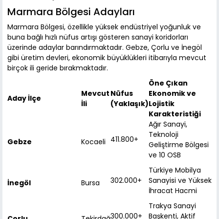
Marmara Bölgesi Adayları
Marmara Bölgesi, özellikle yüksek endüstriyel yoğunluk ve
buna bağlı hızlı nüfus artışı gösteren sanayi koridorları
üzerinde adaylar barındırmaktadır. Gebze, Çorlu ve İnegöl
gibi üretim devleri, ekonomik büyüklükleri itibarıyla mevcut
birçok ili geride bırakmaktadır.
Öne Çıkan
Mevcut
Nüfus
Ekonomik ve
Aday İlçe
İli
(Yaklaşık)
Lojistik
Karakteristiği
Ağır Sanayi,
Teknoloji
411.800+
Gebze
Kocaeli
Geliştirme Bölgesi
ve 10 OSB
Türkiye Mobilya
302.000+
Sanayisi ve Yüksek
İnegöl
Bursa
İhracat Hacmi
Trakya Sanayi
300.000+
Başkenti, Aktif
Çorlu
Tekirdağ