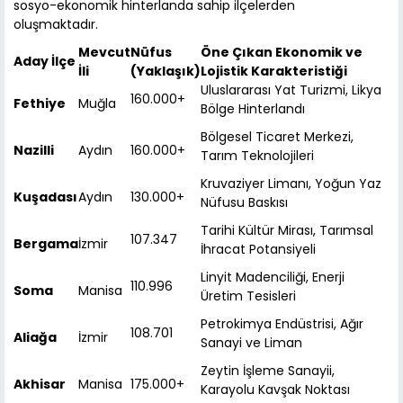
sosyo-ekonomik hinterlanda sahip ilçelerden
oluşmaktadır.
Mevcut
Nüfus
Öne Çıkan Ekonomik ve
Aday İlçe
İli
(Yaklaşık)
Lojistik Karakteristiği
Uluslararası Yat Turizmi, Likya
160.000+
Fethiye
Muğla
Bölge Hinterlandı
Bölgesel Ticaret Merkezi,
Nazilli
Aydın
160.000+
Tarım Teknolojileri
Kruvaziyer Limanı, Yoğun Yaz
Kuşadası
Aydın
130.000+
Nüfusu Baskısı
Tarihi Kültür Mirası, Tarımsal
107.347
Bergama
İzmir
İhracat Potansiyeli
Linyit Madenciliği, Enerji
110.996
Soma
Manisa
Üretim Tesisleri
Petrokimya Endüstrisi, Ağır
108.701
Aliağa
İzmir
Sanayi ve Liman
Zeytin İşleme Sanayii,
Akhisar
Manisa
175.000+
Karayolu Kavşak Noktası