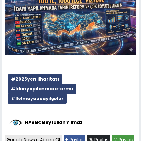
#2026yeniilharitası
#Idariyapılanmareformu
#Ilolmayaadayilçeler
HABER: Beytullah Yılmaz
Google News'e Abone Ol
Paylaş
Paylaş
Paylaş