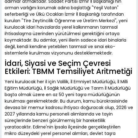
adımlar atmaktadır. Saadet Partisi İzmir İl Başkanlığı'nın
orman varlığını korumak adına başlattığı "Yeşil Vatan"
seferberliği ve Ülkü Ocakları İzmir İl Başkanlığı tarafından
kurulan "Tire Zeytincilik Öğrenme ve Üretim Merkezi", yeni
kurulacak idari havzalarda yerel kalkınmanın tarımsal
ihtisaslaşma üzerinden yürütülmesi gerektiğini ortaya
koymaktadır. Bu adımlar, yeni illerin sadece idari binalarla
değil, kendi kendine yetebilen tarımsal ve sınai eko-
sistemlerle kurulması vizyonunu desteklemektedir.
İdari, Siyasi ve Seçim Çevresi
Etkileri: TBMM Temsiliyet Aritmetiği
Yeni kurulacak her il için Valilik, İl Emniyet Müdürlüğü, İl Milli
Eğitim Müdürlüğü, İl Sağlık Müdürlüğü ve Tarım İl Müdürlüğü
başta olmak üzere en az 50 yeni taşra müdürlüğünün
kurulması gerekmektedir. Bu durum, kamu bürokrasisinde
devasa bir memur kadrosu ihtiyacı doğuracak olup, 2026 ve
2027 yıllarında kamu personeli alımlarında ve tayin
süreçlerinde benzeri görülmemiş bir hareketlilik
yaratacaktır. Edirne'nin İpsala ilçesinde gerçekleştirilen
mikro düzeydeki yerel personel alımları, devlet taşra