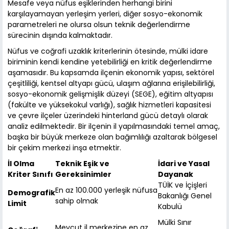
Mesafe veya nüfus eşiklerinden herhangi birini
karşılayamayan yerleşim yerleri, diğer sosyo-ekonomik
parametreleri ne olursa olsun teknik değerlendirme
sürecinin dışında kalmaktadır.
Nüfus ve coğrafi uzaklık kriterlerinin ötesinde, mülki idare
biriminin kendi kendine yetebilirliği en kritik değerlendirme
aşamasıdır. Bu kapsamda ilçenin ekonomik yapısı, sektörel
çeşitliliği, kentsel altyapı gücü, ulaşım ağlarına erişilebilirliği,
sosyo-ekonomik gelişmişlik düzeyi (SEGE), eğitim altyapısı
(fakülte ve yüksekokul varlığı), sağlık hizmetleri kapasitesi
ve çevre ilçeler üzerindeki hinterland gücü detaylı olarak
analiz edilmektedir. Bir ilçenin il yapılmasındaki temel amaç,
başka bir büyük merkeze olan bağımlılığı azaltarak bölgesel
bir çekim merkezi inşa etmektir.
İl Olma
Teknik Eşik ve
İdari ve Yasal
Kriter Sınıfı
Gereksinimler
Dayanak
TÜİK ve İçişleri
En az 100.000 yerleşik nüfusa
Demografik
Bakanlığı Genel
sahip olmak
Limit
Kabulü
Mülki Sınır
Mevcut il merkezine en az