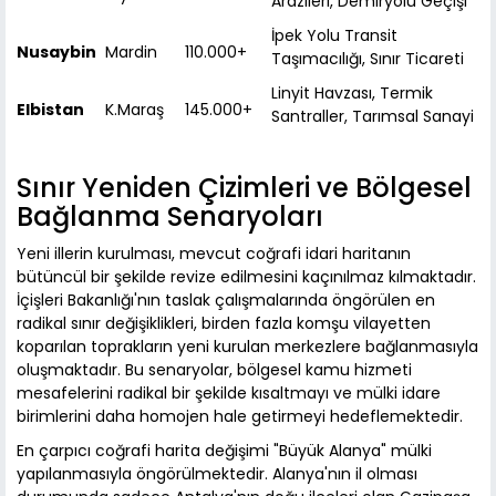
Arazileri, Demiryolu Geçişi
İpek Yolu Transit
Nusaybin
Mardin
110.000+
Taşımacılığı, Sınır Ticareti
Linyit Havzası, Termik
Elbistan
K.Maraş
145.000+
Santraller, Tarımsal Sanayi
Sınır Yeniden Çizimleri ve Bölgesel
Bağlanma Senaryoları
Yeni illerin kurulması, mevcut coğrafi idari haritanın
bütüncül bir şekilde revize edilmesini kaçınılmaz kılmaktadır.
İçişleri Bakanlığı'nın taslak çalışmalarında öngörülen en
radikal sınır değişiklikleri, birden fazla komşu vilayetten
koparılan toprakların yeni kurulan merkezlere bağlanmasıyla
oluşmaktadır. Bu senaryolar, bölgesel kamu hizmeti
mesafelerini radikal bir şekilde kısaltmayı ve mülki idare
birimlerini daha homojen hale getirmeyi hedeflemektedir.
En çarpıcı coğrafi harita değişimi "Büyük Alanya" mülki
yapılanmasıyla öngörülmektedir. Alanya'nın il olması