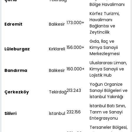
Bölge Havalimanı
Körfez Turizmi,
Havalimanı
173.000+
Edremit
Balıkesir
Bağlantısı ve
Zeytincilik
Gıda, İlaç ve
156.000+
Kimya Sanayii
Lüleburgaz
Kırklareli
Merkezleşmesi
Uluslararası Liman,
160.000+
Kimya Sanayii ve
Bandırma
Balıkesir
Lojistik Hub
Yoğun Organize
213.243
Sanayi Bölgeleri ve
Çerkezköy
Tekirdağ
İstanbul Yakınlığı
İstanbul Batı Sınırı,
232.156
Tarım ve Sanayi
Silivri
İstanbul
Entegrasyonu
Tersaneler Bölgesi,