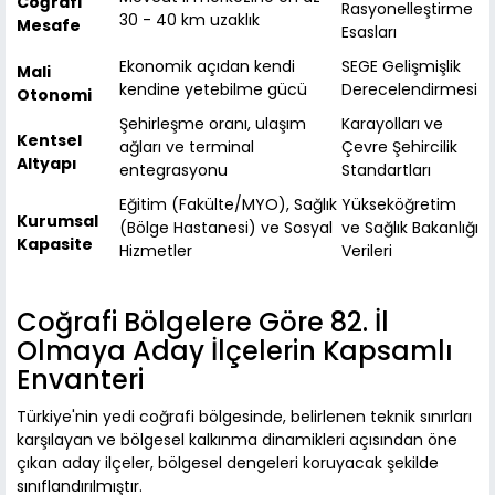
Coğrafi
Rasyonelleştirme
30 - 40 km uzaklık
Mesafe
Esasları
Ekonomik açıdan kendi
SEGE Gelişmişlik
Mali
kendine yetebilme gücü
Derecelendirmesi
Otonomi
Şehirleşme oranı, ulaşım
Karayolları ve
Kentsel
ağları ve terminal
Çevre Şehircilik
Altyapı
entegrasyonu
Standartları
Eğitim (Fakülte/MYO), Sağlık
Yükseköğretim
Kurumsal
(Bölge Hastanesi) ve Sosyal
ve Sağlık Bakanlığı
Kapasite
Hizmetler
Verileri
Coğrafi Bölgelere Göre 82. İl
Olmaya Aday İlçelerin Kapsamlı
Envanteri
Türkiye'nin yedi coğrafi bölgesinde, belirlenen teknik sınırları
karşılayan ve bölgesel kalkınma dinamikleri açısından öne
çıkan aday ilçeler, bölgesel dengeleri koruyacak şekilde
sınıflandırılmıştır.