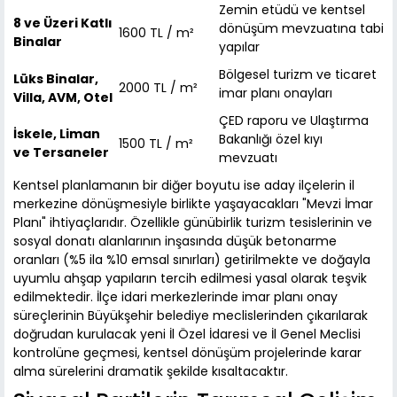
Zemin etüdü ve kentsel
8 ve Üzeri Katlı
dönüşüm mevzuatına tabi
1600 TL / m²
Binalar
yapılar
Bölgesel turizm ve ticaret
Lüks Binalar,
2000 TL / m²
imar planı onayları
Villa, AVM, Otel
ÇED raporu ve Ulaştırma
İskele, Liman
Bakanlığı özel kıyı
1500 TL / m²
ve Tersaneler
mevzuatı
Kentsel planlamanın bir diğer boyutu ise aday ilçelerin il
merkezine dönüşmesiyle birlikte yaşayacakları "Mevzi İmar
Planı" ihtiyaçlarıdır. Özellikle günübirlik turizm tesislerinin ve
sosyal donatı alanlarının inşasında düşük betonarme
oranları (%5 ila %10 emsal sınırları) getirilmekte ve doğayla
uyumlu ahşap yapıların tercih edilmesi yasal olarak teşvik
edilmektedir. İlçe idari merkezlerinde imar planı onay
süreçlerinin Büyükşehir belediye meclislerinden çıkarılarak
doğrudan kurulacak yeni İl Özel İdaresi ve İl Genel Meclisi
kontrolüne geçmesi, kentsel dönüşüm projelerinde karar
alma sürelerini dramatik şekilde kısaltacaktır.