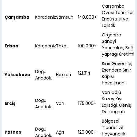
Çarşamba
Ovası Tarımsal
Çarşamba
Karadeniz
Samsun
140.000+
Endüstrisi ve
Lojistik
Organize
Sanayi
Erbaa
Karadeniz
Tokat
100.000+
Yatırımları, Bağ
yaprağı üretimi
Sınır Güvenliği,
Esendere Sınır
Doğu
121.314
Yüksekova
Hakkari
Kapısı,
Anadolu
Havalimanı
Van Gölü
Kuzey Kıyı
Doğu
Erciş
Van
175.000+
Lojistiği, Geniş
Anadolu
Demografi
Bölgesel
Ticaret ve
Doğu
Patnos
Ağrı
120.000+
Hayvancılık
Anadolu