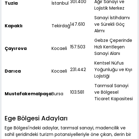
301.400
Ağır Sanayi ve
Tuzla
İstanbul
Lojistik Merkez
Sanayi İstihdamı
147.610
ve Sürekli Göç
Kapaklı
Tekirdağ
Alımı
Gebze Çeperinde
157.503
Hızlı Kentleşen
Çayırova
Kocaeli
Sanayi Alanı
Kentsel Nüfus
231.442
Yoğunluğu ve Kıyı
Darıca
Kocaeli
Lojistiği
Tarımsal Sanayi
103.581
ve Bölgesel
Mustafakemalpaşa
Bursa
Ticaret Kapasitesi
Ege Bölgesi Adayları
Ege Bölgesi'ndeki adaylar, tarımsal sanayi, madencilik ve
sahil şeridindeki turizm potansiyelleriyle öne çıkan, derin bir