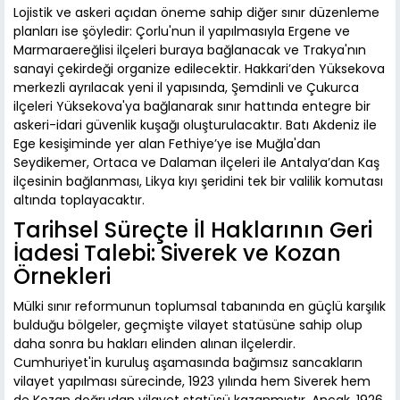
Lojistik ve askeri açıdan öneme sahip diğer sınır düzenleme
planları ise şöyledir: Çorlu'nun il yapılmasıyla Ergene ve
Marmaraereğlisi ilçeleri buraya bağlanacak ve Trakya'nın
sanayi çekirdeği organize edilecektir. Hakkari’den Yüksekova
merkezli ayrılacak yeni il yapısında, Şemdinli ve Çukurca
ilçeleri Yüksekova'ya bağlanarak sınır hattında entegre bir
askeri-idari güvenlik kuşağı oluşturulacaktır. Batı Akdeniz ile
Ege kesişiminde yer alan Fethiye’ye ise Muğla'dan
Seydikemer, Ortaca ve Dalaman ilçeleri ile Antalya’dan Kaş
ilçesinin bağlanması, Likya kıyı şeridini tek bir valilik komutası
altında toplayacaktır.
Tarihsel Süreçte İl Haklarının Geri
İadesi Talebi: Siverek ve Kozan
Örnekleri
Mülki sınır reformunun toplumsal tabanında en güçlü karşılık
bulduğu bölgeler, geçmişte vilayet statüsüne sahip olup
daha sonra bu hakları elinden alınan ilçelerdir.
Cumhuriyet'in kuruluş aşamasında bağımsız sancakların
vilayet yapılması sürecinde, 1923 yılında hem Siverek hem