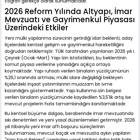
coğrafi gerekçe olarak sunulmaktadır.
2026 Reform Yılında Altyapı, İmar
Mevzuatı ve Gayrimenkul Piyasası
Üzerindeki Etkiler
Yeni mülki yapılanma sürecinin getirdiği idari beklenti, aday
ilçelerdeki kentsel gelişim ve gayrimenkul hareketliliğini
doğrudan tetiklemiştir. TÜİK tarafından yayınlanan 2026 yılı I.
Çeyrek (Ocak-Mart) Yapı İzin İstatistikleri, bu beklentinin
somut piyasa verilerine yansıdığını açıkça ortaya
koymaktadır. Yapı ruhsatı verilen binaların yüzölçümünün
%26,1 oranında artması, mülki idare değişikliği bekleyen
ilçelerdeki inşaat yatırımlarının muazzam bir ivme
kazandığını göstermektedir. Yapı kullanma izin belgesi
verilen binaların yüzölçümünde kaydedilen %3,5'lik artış ise
mevcut projelerin hızla tamamlandığını kanıtlamaktadır.
Bu kentsel büyüme dalgası, beraberinde imar mevzuatında
sıkı denetimleri ve yeni yasal düzenlemeleri getirmiştir. 2026
yılı itibarıyla yeni imar affı başvuru süreçlerinin
bulunmaması, mevcut kaçak ve mevzuata aykırı yapıların
"Yapı Kayıt Belgesi" üzerinden yasal takibini daha kritik hale