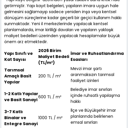
getirmiştir. Yapı kayıt belgeleri, yapıların imara uygun hale
gelmesini sağlamayıp sadece yeniden inşa veya kentsel
dönüşüm süreçlerine kadar geçerli bir geçici kullanım hakkı
sunmaktadır. Yeni il merkezlerinde yapılacak kentsel
planlamalarda, imar kirliliği davaları ve yapıların yaklaşık
maliyet bedelleri üzerinden yapılacak hesaplamalar büyük
önem arz etmektedir.
2026 Birim
Yapı Sınıfı ve
İmar ve Ruhsatlandırma
Maliyet Bedeli
Kat Sayısı
Esasları
(TL/m²)
Mevzi imar şartı
Tarımsal
aranmaksızın tarımsal
Amaçlı Basit
200 TL / m²
faaliyet izinleri
Yapılar
Belediye imar sınırları
1-2 Katlı Yapılar
içinde ruhsatlı yapılaşma
600 TL / m²
ve Basit Sanayi
hakkı
İlçe ve Büyükşehir imar
3-7 Katlı
planlarında belirlenen
Binalar ve
1000 TL / m²
emsal sınırları
Entegre Sanayi