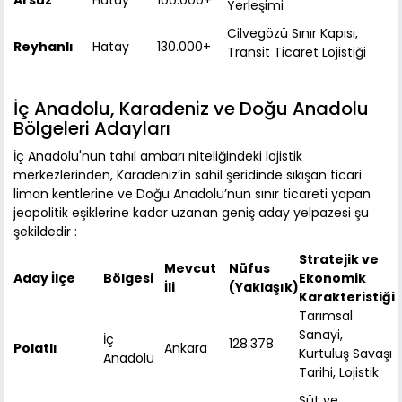
Arsuz
Hatay
100.000+
Yerleşimi
Cilvegözü Sınır Kapısı,
Reyhanlı
Hatay
130.000+
Transit Ticaret Lojistiği
İç Anadolu, Karadeniz ve Doğu Anadolu
Bölgeleri Adayları
İç Anadolu'nun tahıl ambarı niteliğindeki lojistik
merkezlerinden, Karadeniz’in sahil şeridinde sıkışan ticari
liman kentlerine ve Doğu Anadolu’nun sınır ticareti yapan
jeopolitik eşiklerine kadar uzanan geniş aday yelpazesi şu
şekildedir :
Stratejik ve
Mevcut
Nüfus
Aday İlçe
Bölgesi
Ekonomik
İli
(Yaklaşık)
Karakteristiği
Tarımsal
Sanayi,
İç
128.378
Polatlı
Ankara
Kurtuluş Savaşı
Anadolu
Tarihi, Lojistik
Süt ve