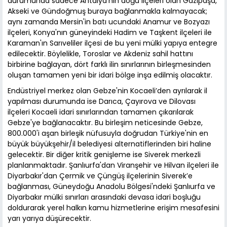
durumunda sadece Antalya'nın doğu ilçeleri olan Gazipaşa,
Akseki ve Gündoğmuş buraya bağlanmakla kalmayacak;
aynı zamanda Mersin'in batı ucundaki Anamur ve Bozyazı
ilçeleri, Konya'nın güneyindeki Hadim ve Taşkent ilçeleri ile
Karaman'ın Sarıveliler ilçesi de bu yeni mülki yapıya entegre
edilecektir. Böylelikle, Toroslar ve Akdeniz sahil hattını
birbirine bağlayan, dört farklı ilin sınırlarının birleşmesinden
oluşan tamamen yeni bir idari bölge inşa edilmiş olacaktır.
Endüstriyel merkez olan Gebze'nin Kocaeli’den ayrılarak il
yapılması durumunda ise Darıca, Çayırova ve Dilovası
ilçeleri Kocaeli idari sınırlarından tamamen çıkarılarak
Gebze'ye bağlanacaktır. Bu birleşim neticesinde Gebze,
800.000'i aşan birleşik nüfusuyla doğrudan Türkiye'nin en
büyük büyükşehir/il belediyesi alternatiflerinden biri haline
gelecektir. Bir diğer kritik genişleme ise Siverek merkezli
planlanmaktadır. Şanlıurfa'dan Viranşehir ve Hilvan ilçeleri ile
Diyarbakır'dan Çermik ve Çüngüş ilçelerinin Siverek’e
bağlanması, Güneydoğu Anadolu Bölgesi'ndeki Şanlıurfa ve
Diyarbakır mülki sınırları arasındaki devasa idari boşluğu
doldurarak yerel halkın kamu hizmetlerine erişim mesafesini
yarı yarıya düşürecektir.