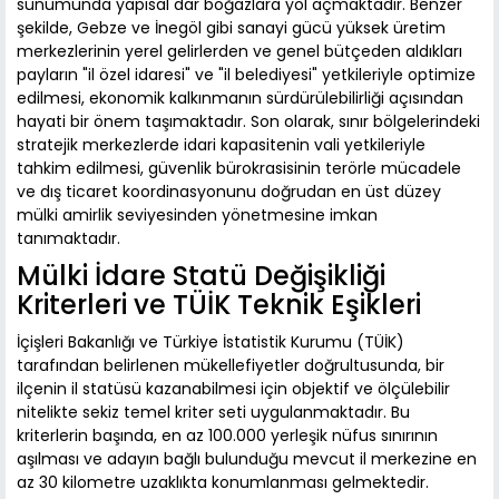
sunumunda yapısal dar boğazlara yol açmaktadır. Benzer
şekilde, Gebze ve İnegöl gibi sanayi gücü yüksek üretim
merkezlerinin yerel gelirlerden ve genel bütçeden aldıkları
payların "il özel idaresi" ve "il belediyesi" yetkileriyle optimize
edilmesi, ekonomik kalkınmanın sürdürülebilirliği açısından
hayati bir önem taşımaktadır. Son olarak, sınır bölgelerindeki
stratejik merkezlerde idari kapasitenin vali yetkileriyle
tahkim edilmesi, güvenlik bürokrasisinin terörle mücadele
ve dış ticaret koordinasyonunu doğrudan en üst düzey
mülki amirlik seviyesinden yönetmesine imkan
tanımaktadır.
Mülki İdare Statü Değişikliği
Kriterleri ve TÜİK Teknik Eşikleri
İçişleri Bakanlığı ve Türkiye İstatistik Kurumu (TÜİK)
tarafından belirlenen mükellefiyetler doğrultusunda, bir
ilçenin il statüsü kazanabilmesi için objektif ve ölçülebilir
nitelikte sekiz temel kriter seti uygulanmaktadır. Bu
kriterlerin başında, en az 100.000 yerleşik nüfus sınırının
aşılması ve adayın bağlı bulunduğu mevcut il merkezine en
az 30 kilometre uzaklıkta konumlanması gelmektedir.