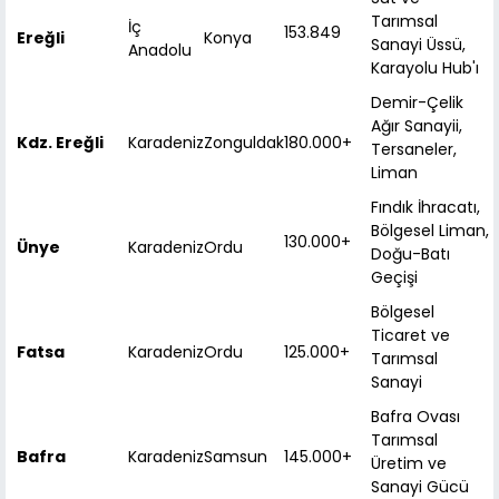
Tarımsal
İç
153.849
Ereğli
Konya
Sanayi Üssü,
Anadolu
Karayolu Hub'ı
Demir-Çelik
Ağır Sanayii,
Kdz. Ereğli
Karadeniz
Zonguldak
180.000+
Tersaneler,
Liman
Fındık İhracatı,
Bölgesel Liman,
130.000+
Ünye
Karadeniz
Ordu
Doğu-Batı
Geçişi
Bölgesel
Ticaret ve
Fatsa
Karadeniz
Ordu
125.000+
Tarımsal
Sanayi
Bafra Ovası
Tarımsal
Bafra
Karadeniz
Samsun
145.000+
Üretim ve
Sanayi Gücü