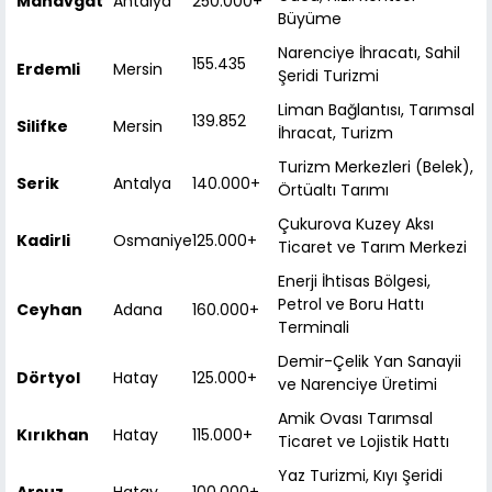
Manavgat
Antalya
250.000+
Büyüme
Narenciye İhracatı, Sahil
155.435
Erdemli
Mersin
Şeridi Turizmi
Liman Bağlantısı, Tarımsal
139.852
Silifke
Mersin
İhracat, Turizm
Turizm Merkezleri (Belek),
Serik
Antalya
140.000+
Örtüaltı Tarımı
Çukurova Kuzey Aksı
Kadirli
Osmaniye
125.000+
Ticaret ve Tarım Merkezi
Enerji İhtisas Bölgesi,
Petrol ve Boru Hattı
Ceyhan
Adana
160.000+
Terminali
Demir-Çelik Yan Sanayii
Dörtyol
Hatay
125.000+
ve Narenciye Üretimi
Amik Ovası Tarımsal
Kırıkhan
Hatay
115.000+
Ticaret ve Lojistik Hattı
Yaz Turizmi, Kıyı Şeridi