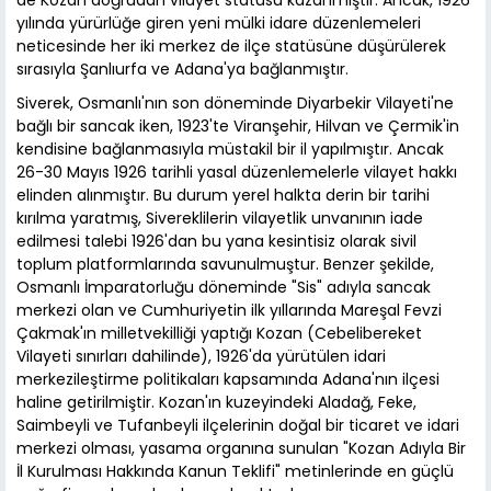
de Kozan doğrudan vilayet statüsü kazanmıştır. Ancak, 1926
yılında yürürlüğe giren yeni mülki idare düzenlemeleri
neticesinde her iki merkez de ilçe statüsüne düşürülerek
sırasıyla Şanlıurfa ve Adana'ya bağlanmıştır.
Siverek, Osmanlı'nın son döneminde Diyarbekir Vilayeti'ne
bağlı bir sancak iken, 1923'te Viranşehir, Hilvan ve Çermik'in
kendisine bağlanmasıyla müstakil bir il yapılmıştır. Ancak
26-30 Mayıs 1926 tarihli yasal düzenlemelerle vilayet hakkı
elinden alınmıştır. Bu durum yerel halkta derin bir tarihi
kırılma yaratmış, Sivereklilerin vilayetlik unvanının iade
edilmesi talebi 1926'dan bu yana kesintisiz olarak sivil
toplum platformlarında savunulmuştur. Benzer şekilde,
Osmanlı İmparatorluğu döneminde "Sis" adıyla sancak
merkezi olan ve Cumhuriyetin ilk yıllarında Mareşal Fevzi
Çakmak'ın milletvekilliği yaptığı Kozan (Cebelibereket
Vilayeti sınırları dahilinde), 1926'da yürütülen idari
merkezileştirme politikaları kapsamında Adana'nın ilçesi
haline getirilmiştir. Kozan'ın kuzeyindeki Aladağ, Feke,
Saimbeyli ve Tufanbeyli ilçelerinin doğal bir ticaret ve idari
merkezi olması, yasama organına sunulan "Kozan Adıyla Bir
İl Kurulması Hakkında Kanun Teklifi" metinlerinde en güçlü