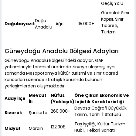
Geçiş Yolu
Gürbulak Sınır
Kapısı, Sınır
Doğu
Doğubayazıt
Ağrı
115.000+
Ticareti,
Anadolu
Turizm
Güneydoğu Anadolu Bölgesi Adayları
Güneydoğu Anadolu Bölgesi'ndeki adaylar, GAP
yatırımlarıyla tarımsal üretimde zirveye ulaşmış, aynı
zamanda Mezopotamya kültür turizmi ve sınır ticareti
koridorları üzerinde stratejik konumda bulunan
yerleşimlerden oluşmaktadır.
Mevcut
Nüfus
Öne Çıkan Ekonomik ve
Aday İlçe
İli
(Yaklaşık)
Lojistik Karakteristiği
Devasa Coğrafi Büyüklük,
260.000+
Siverek
Şanlıurfa
Tarım, Tarihi İl Statüsü
Taş İşçiliği, Kültür Turizm
122.308
Midyat
Mardin
Hub'ı, Telkari Sanatı