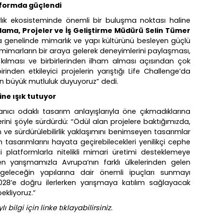
atformda güçlendi
lık ekosisteminde önemli bir buluşma noktası haline
ama, Projeler ve İş Geliştirme Müdürü Selin Tümer
a genelinde mimarlık ve yapı kültürünü besleyen güçlü
 mimarların bir araya gelerek deneyimlerini paylaşması,
r kılması ve birbirlerinden ilham alması açısından çok
rinden etkileyici projelerin yarıştığı Life Challenge’da
den büyük mutluluk duyuyoruz” dedi.
ine ışık tutuyor
lanıcı odaklı tasarım anlayışlarıyla öne çıkmadıklarına
rini şöyle sürdürdü: “Ödül alan projelere baktığımızda,
an ve sürdürülebilirlik yaklaşımını benimseyen tasarımlar
tasarımlarını hayata geçirebilecekleri yenilikçi cephe
i platformlarla nitelikli mimari üretimi desteklemeye
 yarışmamızla Avrupa’nın farklı ülkelerinden gelen
k geleceğin yapılarına dair önemli ipuçları sunmayı
028’e doğru ilerlerken yarışmaya katılım sağlayacak
ekliyoruz.”
 bilgi için linke tıklayabilirsiniz.