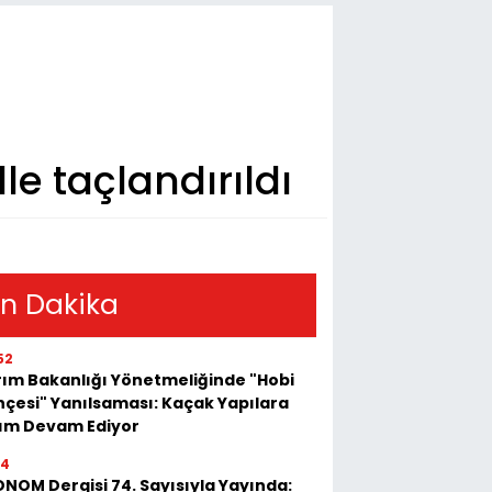
le taçlandırıldı
n Dakika
52
ım Bakanlığı Yönetmeliğinde "Hobi
çesi" Yanılsaması: Kaçak Yapılara
kım Devam Ediyor
54
NOM Dergisi 74. Sayısıyla Yayında: