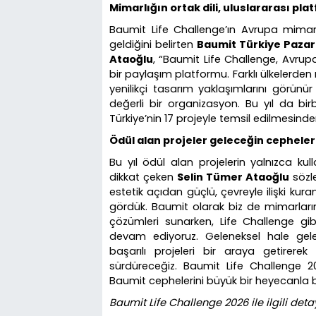
Mimarlığın ortak dili, uluslararası pl
Baumit Life Challenge’ın Avrupa mimar
geldiğini belirten
Baumit Türkiye Pazarl
Ataoğlu
, “Baumit Life Challenge, Avrup
bir paylaşım platformu. Farklı ülkelerden
yenilikçi tasarım yaklaşımlarını görünü
değerli bir organizasyon. Bu yıl da birbi
Türkiye’nin 17 projeyle temsil edilmesin
Ödül alan projeler geleceğin cepheler
Bu yıl ödül alan projelerin yalnızca kul
dikkat çeken
Selin Tümer Ataoğlu
sözle
estetik açıdan güçlü, çevreyle ilişki kur
gördük. Baumit olarak biz de mimarların 
çözümleri sunarken, Life Challenge gib
devam ediyoruz. Geleneksel hale gelen
başarılı projeleri bir araya getirere
sürdüreceğiz. Baumit Life Challenge 2
Baumit cephelerini büyük bir heyecanla b
Baumit Life Challenge 2026 ile ilgili detaylı