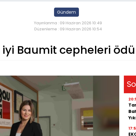
Gündem
Yayınlanma : 09 Haziran 2026 10:49
Düzenleme : 09 Haziran 2026 10:54
iyi Baumit cepheleri ödül
So
20:
Tar
Bah
Yı
17:
EKO