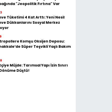
ağında "Jeopolitik Fırtına" Var
23
ve Tüketimi 4 Kat Arttı: Yeni Nesil
ve Dükkanlarını Sosyal Merkez
pıyor
9
tropollere Komşu Oksijen Deposu:
akkale’de Süper Teşvikli Yaşlı Bakım
28
tçiye Müjde: Tarımsal Yapı İzin Sınırı
 Dönüme Düştü!