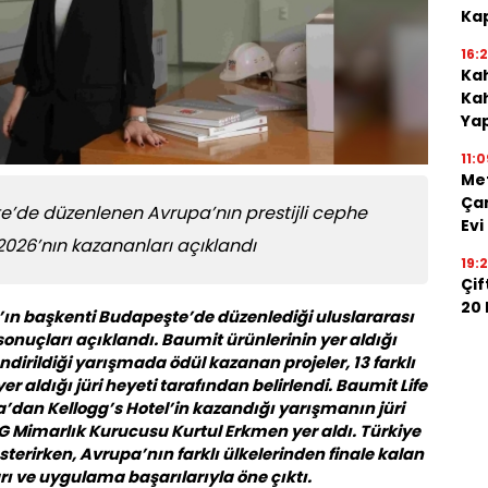
Kap
16:
Kah
Kah
Ya
11:0
Me
Çan
e’de düzenlenen Avrupa’nın prestijli cephe
Evi
2026’nın kazananları açıklandı
19:
Çif
20
n’ın başkenti Budapeşte’de düzenlediği uluslararası
onuçları açıklandı. Baumit ürünlerinin yer aldığı
ndirildiği yarışmada ödül kazanan projeler, 13 farklı
 aldığı jüri heyeti tarafından belirlendi. Baumit Life
an Kellogg’s Hotel’in kazandığı yarışmanın jüri
KG Mimarlık Kurucusu Kurtul Erkmen yer aldı. Türkiye
sterirken, Avrupa’nın farklı ülkelerinden finale kalan
rı ve uygulama başarılarıyla öne çıktı.