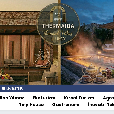
MANŞETLER
llah Yılmaz
Ekoturizm
Kırsal Turizm
Agr
Tiny House
Gastronomi
İnovatif Te