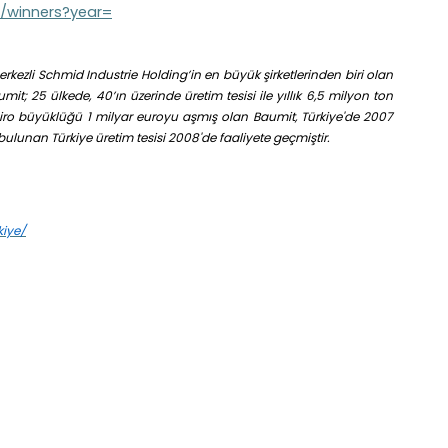
6/winners?year=
rkezli Schmid Industrie Holding’in en büyük şirketlerinden biri olan
; 25 ülkede, 40’ın üzerinde üretim tesisi ile yıllık 6,5 milyon ton
ciro büyüklüğü 1 milyar euroyu aşmış olan Baumit, Türkiye'de 2007
bulunan Türkiye üretim tesisi 2008'de faaliyete geçmiştir.
iye/