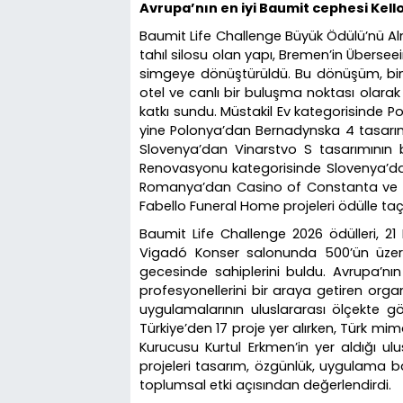
Avrupa’nın en iyi Baumit cephesi Kello
Baumit Life Challenge Büyük Ödülü’nü Al
tahıl silosu olan yapı, Bremen’in Überseei
simgeye dönüştürüldü. Bu dönüşüm, bina
otel ve canlı bir buluşma noktası olara
katkı sundu. Müstakil Ev kategorisinde P
yine Polonya’dan Bernadynska 4 tasarıml
Slovenya’dan Vinarstvo S tasarımının bi
Renovasyonu kategorisinde Slovenya’dan
Romanya’dan Casino of Constanta ve Do
Fabello Funeral Home projeleri ödülle taçl
Baumit Life Challenge 2026 ödülleri, 2
Vigadó Konser salonunda 500’ün üzerin
gecesinde sahiplerini buldu. Avrupa’nın
profesyonellerini bir araya getiren orga
uygulamalarının uluslararası ölçekte g
Türkiye’den 17 proje yer alırken, Türk mim
Kurucusu Kurtul Erkmen’in yer aldığı ulus
projeleri tasarım, özgünlük, uygulama başa
toplumsal etki açısından değerlendirdi.