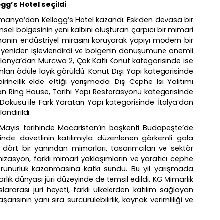
gg’s Hotel seçildi
manya’dan Kellogg’s Hotel kazandı. Eskiden devasa bir
nsel bölgesinin yeni kalbini oluşturan çarpıcı bir mimari
nın endüstriyel mirasını koruyarak yapıyı modern bir
k yeniden işlevlendirdi ve bölgenin dönüşümüne önemli
olonya’dan Murawa 2, Çok Katlı Konut kategorisinde ise
arı ödüle layık görüldü. Konut Dışı Yapı kategorisinde
rincilik elde ettiği yarışmada, Dış Cephe Isı Yalıtımı
 Ring House, Tarihi Yapı Restorasyonu kategorisinde
kusu ile Fark Yaratan Yapı kategorisinde İtalya’dan
andırıldı.
1 Mayıs tarihinde Macaristan’ın başkenti Budapeşte’de
de davetlinin katılımıyla düzenlenen görkemli gala
 dört bir yanından mimarları, tasarımcıları ve sektör
nizasyon, farklı mimari yaklaşımların ve yaratıcı cephe
örünürlük kazanmasına katkı sundu. Bu yıl yarışmada
arlık dünyası jüri düzeyinde de temsil edildi. KG Mimarlık
lararası jüri heyeti, farklı ülkelerden katılım sağlayan
rısının yanı sıra sürdürülebilirlik, kaynak verimliliği ve