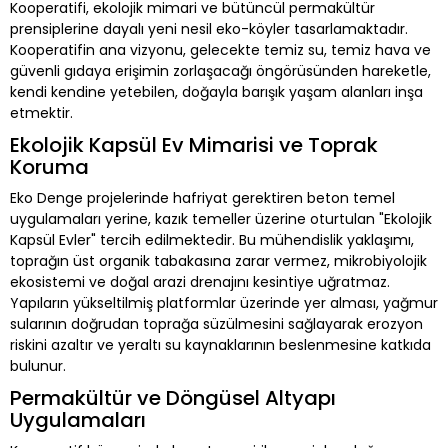
Kooperatifi, ekolojik mimari ve bütüncül permakültür
prensiplerine dayalı yeni nesil eko-köyler tasarlamaktadır.
Kooperatifin ana vizyonu, gelecekte temiz su, temiz hava ve
güvenli gıdaya erişimin zorlaşacağı öngörüsünden hareketle,
kendi kendine yetebilen, doğayla barışık yaşam alanları inşa
etmektir.
Ekolojik Kapsül Ev Mimarisi ve Toprak
Koruma
Eko Denge projelerinde hafriyat gerektiren beton temel
uygulamaları yerine, kazık temeller üzerine oturtulan "Ekolojik
Kapsül Evler" tercih edilmektedir. Bu mühendislik yaklaşımı,
toprağın üst organik tabakasına zarar vermez, mikrobiyolojik
ekosistemi ve doğal arazi drenajını kesintiye uğratmaz.
Yapıların yükseltilmiş platformlar üzerinde yer alması, yağmur
sularının doğrudan toprağa süzülmesini sağlayarak erozyon
riskini azaltır ve yeraltı su kaynaklarının beslenmesine katkıda
bulunur.
Permakültür ve Döngüsel Altyapı
Uygulamaları