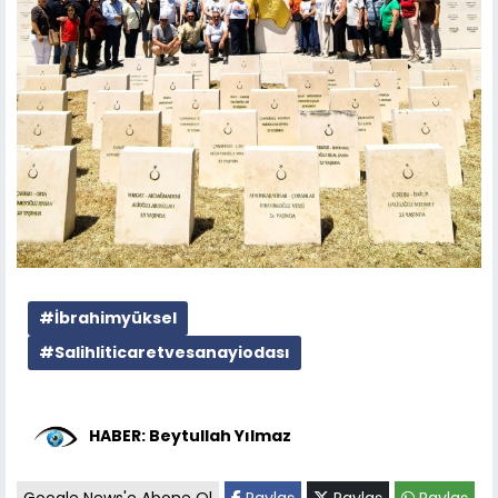
#İbrahimyüksel
#Salihliticaretvesanayiodası
HABER: Beytullah Yılmaz
Google News'e Abone Ol
Paylaş
Paylaş
Paylaş