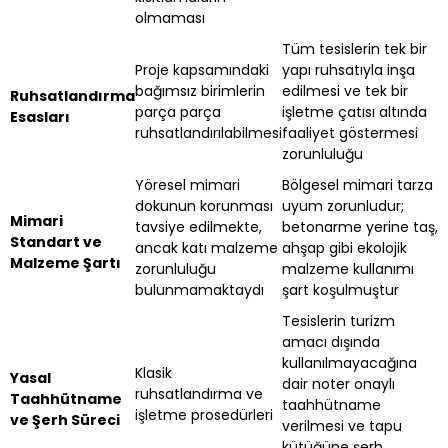
olmaması
Tüm tesislerin tek bir
Proje kapsamındaki
yapı ruhsatıyla inşa
bağımsız birimlerin
edilmesi ve tek bir
Ruhsatlandırma
parça parça
işletme çatısı altında
Esasları
ruhsatlandırılabilmesi
faaliyet göstermesi
zorunluluğu
Yöresel mimari
Bölgesel mimari tarza
dokunun korunması
uyum zorunludur;
Mimari
tavsiye edilmekte,
betonarme yerine taş,
Standart ve
ancak katı malzeme
ahşap gibi ekolojik
Malzeme Şartı
zorunluluğu
malzeme kullanımı
bulunmamaktaydı
şart koşulmuştur
Tesislerin turizm
amacı dışında
kullanılmayacağına
Klasik
Yasal
dair noter onaylı
ruhsatlandırma ve
Taahhütname
taahhütname
işletme prosedürleri
ve Şerh Süreci
verilmesi ve tapu
kütüğüne şerh