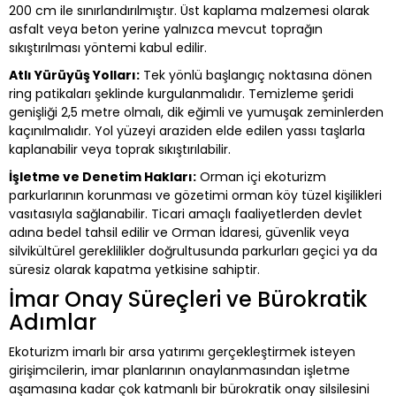
200 cm ile sınırlandırılmıştır. Üst kaplama malzemesi olarak
asfalt veya beton yerine yalnızca mevcut toprağın
sıkıştırılması yöntemi kabul edilir.
Atlı Yürüyüş Yolları:
Tek yönlü başlangıç noktasına dönen
ring patikaları şeklinde kurgulanmalıdır. Temizleme şeridi
genişliği 2,5 metre olmalı, dik eğimli ve yumuşak zeminlerden
kaçınılmalıdır. Yol yüzeyi araziden elde edilen yassı taşlarla
kaplanabilir veya toprak sıkıştırılabilir.
İşletme ve Denetim Hakları:
Orman içi ekoturizm
parkurlarının korunması ve gözetimi orman köy tüzel kişilikleri
vasıtasıyla sağlanabilir. Ticari amaçlı faaliyetlerden devlet
adına bedel tahsil edilir ve Orman İdaresi, güvenlik veya
silvikültürel gereklilikler doğrultusunda parkurları geçici ya da
süresiz olarak kapatma yetkisine sahiptir.
İmar Onay Süreçleri ve Bürokratik
Adımlar
Ekoturizm imarlı bir arsa yatırımı gerçekleştirmek isteyen
girişimcilerin, imar planlarının onaylanmasından işletme
aşamasına kadar çok katmanlı bir bürokratik onay silsilesini