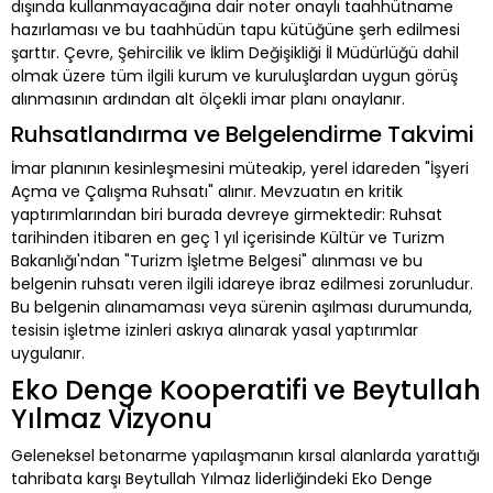
dışında kullanmayacağına dair noter onaylı taahhütname
hazırlaması ve bu taahhüdün tapu kütüğüne şerh edilmesi
şarttır. Çevre, Şehircilik ve İklim Değişikliği İl Müdürlüğü dahil
olmak üzere tüm ilgili kurum ve kuruluşlardan uygun görüş
alınmasının ardından alt ölçekli imar planı onaylanır.
Ruhsatlandırma ve Belgelendirme Takvimi
İmar planının kesinleşmesini müteakip, yerel idareden "İşyeri
Açma ve Çalışma Ruhsatı" alınır. Mevzuatın en kritik
yaptırımlarından biri burada devreye girmektedir: Ruhsat
tarihinden itibaren en geç 1 yıl içerisinde Kültür ve Turizm
Bakanlığı'ndan "Turizm İşletme Belgesi" alınması ve bu
belgenin ruhsatı veren ilgili idareye ibraz edilmesi zorunludur.
Bu belgenin alınamaması veya sürenin aşılması durumunda,
tesisin işletme izinleri askıya alınarak yasal yaptırımlar
uygulanır.
Eko Denge Kooperatifi ve Beytullah
Yılmaz Vizyonu
Geleneksel betonarme yapılaşmanın kırsal alanlarda yarattığı
tahribata karşı Beytullah Yılmaz liderliğindeki Eko Denge