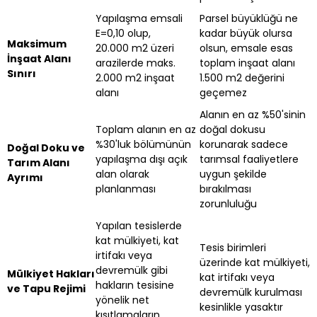
Yapılaşma emsali
Parsel büyüklüğü ne
E=0,10 olup,
kadar büyük olursa
Maksimum
20.000 m2 üzeri
olsun, emsale esas
İnşaat Alanı
arazilerde maks.
toplam inşaat alanı
Sınırı
2.000 m2 inşaat
1.500 m2 değerini
alanı
geçemez
Alanın en az %50'sinin
Toplam alanın en az
doğal dokusu
%30'luk bölümünün
korunarak sadece
Doğal Doku ve
yapılaşma dışı açık
tarımsal faaliyetlere
Tarım Alanı
alan olarak
uygun şekilde
Ayrımı
planlanması
bırakılması
zorunluluğu
Yapılan tesislerde
kat mülkiyeti, kat
Tesis birimleri
irtifakı veya
üzerinde kat mülkiyeti,
devremülk gibi
Mülkiyet Hakları
kat irtifakı veya
hakların tesisine
ve Tapu Rejimi
devremülk kurulması
yönelik net
kesinlikle yasaktır
kısıtlamaların