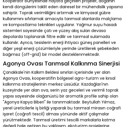
Kooperatif bünyesinde hayata geçirilen projeler, doğanın
kendi döngülerini taklit eden dairesel bir mühendislik yapısına
sahiptir. Toprak verimliliğini artırmak ve kimyasal gübre
kullanımını sıfırlamak amacıyla tarımsal alanlarda malçlama
ve kompostlama teknikleri uygulanır. Yağmur suyu hasadı
sistemleri sayesinde çatı ve yüzey akış suları devasa
depolarda toplanarak filtre edilir ve tarımsal sulamada
kullanılır. Ayrıca, tesislerin enerji ihtiyacı güneş panelleri ve
diğer yeşil enerji çözümleriyle yerinde üretilerek şebekeden
bağımsız (off-grid) bir model desteklenmektedir.
Agonya Ovası Tarımsal Kalkınma Sinerjisi
Çanakkale'nin Kalkım Beldesi sınırları içerisinde yer alan
Agonya Ovası, kooperatifin bölgesel agro-turizm ve kırsal
kalkınma stratejilerinin merkez üssüdür. Kazdağları'nın
kuzeyinde yer alan ova, serin yaz geceleri ve verimli toprak
yapısı sayesinde olağanüstü bir aromatik profile sahip olan
"Agonya Kapya Biberi" ile tanınmaktadır. Beytullah Yılmaz,
yerel üreticilerle iş birliği yaparak bu tarımsal mirasın coğrafi
işaret (coğrafi tescil) alması yönünde aktif çalışmalar
yürütmektedir. Tarımsal üretimi tescilli markalarla katma
değerli hale getiren bu yaklaşım, ekoturizm projelerine