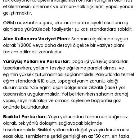
rekreasyonel taleplerini karşılarken orman varlığının olumsuz
etkilenmesini önlemek ve orman-halk ilişkilerini yapıcı yönde
geliştirmektir.
OGM mevzuatına göre, ekoturizm potansiyeli tescillenmiş
alanlarda yürütülecek faaliyetler şu katı standartlara tabidir:
Alan Kullanımı Vaziyet Planı:
Sahanın ölçeklerine uygun
olarak 1/2000 veya daha detaylı ölçekte bir vaziyet planı
tanzim edilmesi zorunludur.
Yürüyüş Yolları ve Parkurlar:
Doğa içi yürüyüş parkurları
tasarlanırken, yolların tesviye eğrilerine paralel olması ve
eğimin yüksek tutulmaması sağlanmalıdır. Parkurlarda temel
eğim standardı %10 olup, topografyanın zorunlu kıldığı
durumlarda %25 eğimi aşan bölgelerde zikzaklı (lase) yol
tasarımları uygulanmalıdır. Yol belirlenirken sahanın drenaj
yapısı, seyir noktaları ve orman köylerine bağlantısı göz
önünde bulundurulur.
Bisiklet Parkurları:
Yaya yollarından tamamen bağımsız
olarak, tek yönlü dolaşımı sağlayacak biçimde
tasarlanmalıdır. Bisiklet yollarında doğal yüzeyin korunması
esas olup, temizleme şeridi genişliği en az 150 cm, en fazla