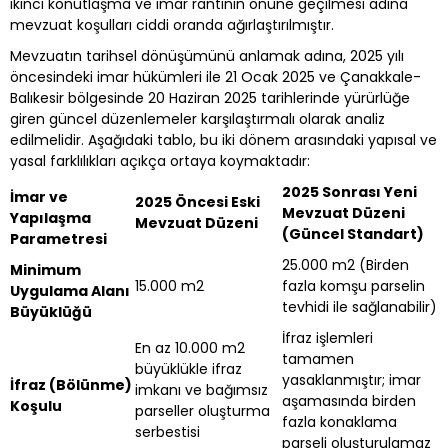
ikinci konutlaşma ve imar rantının önüne geçilmesi adına
mevzuat koşulları ciddi oranda ağırlaştırılmıştır.
Mevzuatın tarihsel dönüşümünü anlamak adına, 2025 yılı
öncesindeki imar hükümleri ile 21 Ocak 2025 ve Çanakkale-
Balıkesir bölgesinde 20 Haziran 2025 tarihlerinde yürürlüğe
giren güncel düzenlemeler karşılaştırmalı olarak analiz
edilmelidir. Aşağıdaki tablo, bu iki dönem arasındaki yapısal ve
yasal farklılıkları açıkça ortaya koymaktadır:
2025 Sonrası Yeni
İmar ve
2025 Öncesi Eski
Mevzuat Düzeni
Yapılaşma
Mevzuat Düzeni
(Güncel Standart)
Parametresi
25.000 m2 (Birden
Minimum
15.000 m2
fazla komşu parselin
Uygulama Alanı
tevhidi ile sağlanabilir)
Büyüklüğü
İfraz işlemleri
En az 10.000 m2
tamamen
büyüklükle ifraz
yasaklanmıştır; imar
İfraz (Bölünme)
imkanı ve bağımsız
aşamasında birden
Koşulu
parseller oluşturma
fazla konaklama
serbestisi
parseli oluşturulamaz