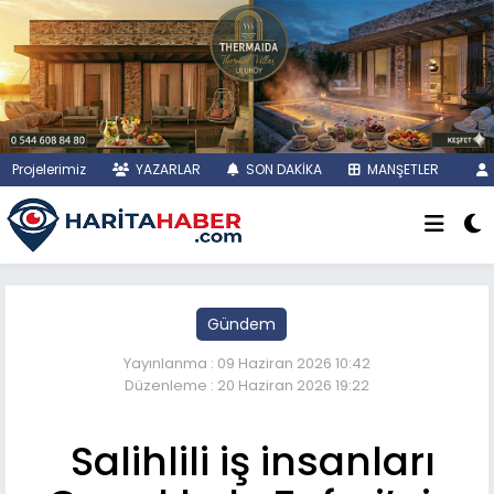
Projelerimiz
YAZARLAR
SON DAKİKA
MANŞETLER
Gündem
Yayınlanma : 09 Haziran 2026 10:42
Düzenleme : 20 Haziran 2026 19:22
Salihlili iş insanları