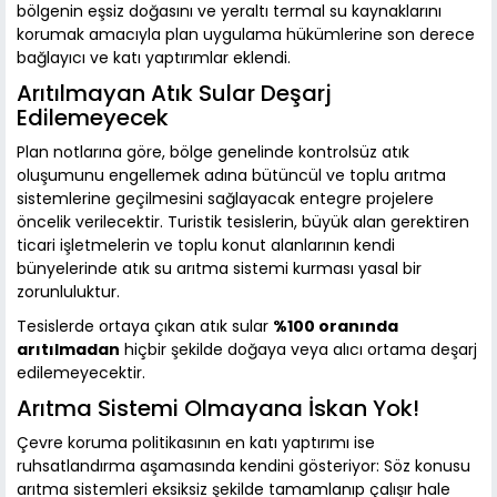
bölgenin eşsiz doğasını ve yeraltı termal su kaynaklarını
korumak amacıyla plan uygulama hükümlerine son derece
bağlayıcı ve katı yaptırımlar eklendi.
Arıtılmayan Atık Sular Deşarj
Edilemeyecek
Plan notlarına göre, bölge genelinde kontrolsüz atık
oluşumunu engellemek adına bütüncül ve toplu arıtma
sistemlerine geçilmesini sağlayacak entegre projelere
öncelik verilecektir. Turistik tesislerin, büyük alan gerektiren
ticari işletmelerin ve toplu konut alanlarının kendi
bünyelerinde atık su arıtma sistemi kurması yasal bir
zorunluluktur.
Tesislerde ortaya çıkan atık sular
%100 oranında
arıtılmadan
hiçbir şekilde doğaya veya alıcı ortama deşarj
edilemeyecektir.
Arıtma Sistemi Olmayana İskan Yok!
Çevre koruma politikasının en katı yaptırımı ise
ruhsatlandırma aşamasında kendini gösteriyor: Söz konusu
arıtma sistemleri eksiksiz şekilde tamamlanıp çalışır hale