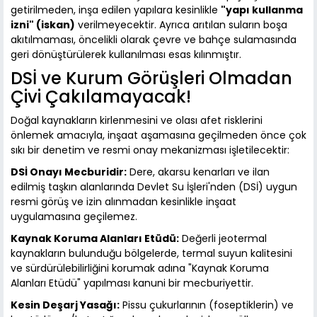
getirilmeden, inşa edilen yapılara kesinlikle
"yapı kullanma
izni" (iskan)
verilmeyecektir. Ayrıca arıtılan suların boşa
akıtılmaması, öncelikli olarak çevre ve bahçe sulamasında
geri dönüştürülerek kullanılması esas kılınmıştır.
DSİ ve Kurum Görüşleri Olmadan
Çivi Çakılamayacak!
Doğal kaynakların kirlenmesini ve olası afet risklerini
önlemek amacıyla, inşaat aşamasına geçilmeden önce çok
sıkı bir denetim ve resmi onay mekanizması işletilecektir:
DSİ Onayı Mecburidir:
Dere, akarsu kenarları ve ilan
edilmiş taşkın alanlarında Devlet Su İşleri'nden (DSİ) uygun
resmi görüş ve izin alınmadan kesinlikle inşaat
uygulamasına geçilemez.
Kaynak Koruma Alanları Etüdü:
Değerli jeotermal
kaynakların bulunduğu bölgelerde, termal suyun kalitesini
ve sürdürülebilirliğini korumak adına "Kaynak Koruma
Alanları Etüdü" yapılması kanuni bir mecburiyettir.
Kesin Deşarj Yasağı:
Pissu çukurlarının (foseptiklerin) ve