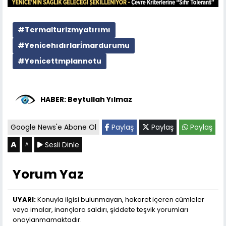
#Termalturizmyatırımı
#Yenicehıdırlari̇mardurumu
#Yeni̇cettmplannotu
HABER: Beytullah Yılmaz
Google News'e Abone Ol
Paylaş
Paylaş
Paylaş
A
Sesli Dinle
A
Yorum Yaz
UYARI:
Konuyla ilgisi bulunmayan, hakaret içeren cümleler
veya imalar, inançlara saldırı, şiddete teşvik yorumları
onaylanmamaktadır.