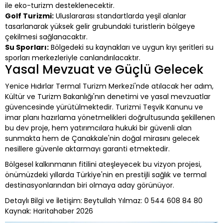
ile eko-turizm desteklenecektir.
Golf Turizmi:
Uluslararası standartlarda yeşil alanlar
tasarlanarak yüksek gelir grubundaki turistlerin bölgeye
çekilmesi sağlanacaktır.
Su Sporları:
Bölgedeki su kaynakları ve uygun kıyı şeritleri su
sporları merkezleriyle canlandırılacaktır.
Yasal Mevzuat ve Güçlü Gelecek
Yenice Hıdırlar Termal Turizm Merkezi'nde atılacak her adım,
Kültür ve Turizm Bakanlığı'nın denetimi ve yasal mevzuatlar
güvencesinde yürütülmektedir. Turizmi Teşvik Kanunu ve
imar planı hazırlama yönetmelikleri doğrultusunda şekillenen
bu dev proje, hem yatırımcılara hukuki bir güvenli alan
sunmakta hem de Çanakkale'nin doğal mirasını gelecek
nesillere güvenle aktarmayı garanti etmektedir.
Bölgesel kalkınmanın fitilini ateşleyecek bu vizyon projesi,
önümüzdeki yıllarda Türkiye'nin en prestijli sağlık ve termal
destinasyonlarından biri olmaya aday görünüyor.
Detaylı Bilgi ve İletişim: Beytullah Yılmaz: 0 544 608 84 80
Kaynak: Haritahaber 2026