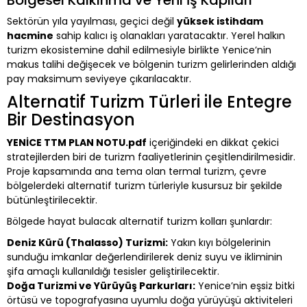
Sektörün yıla yayılması, geçici değil
yüksek istihdam
hacmine
sahip kalıcı iş olanakları yaratacaktır. Yerel halkın
turizm ekosistemine dahil edilmesiyle birlikte Yenice’nin
makus talihi değişecek ve bölgenin turizm gelirlerinden aldığı
pay maksimum seviyeye çıkarılacaktır.
Alternatif Turizm Türleri ile Entegre
Bir Destinasyon
YENİCE TTM PLAN NOTU.pdf
içeriğindeki en dikkat çekici
stratejilerden biri de turizm faaliyetlerinin çeşitlendirilmesidir.
Proje kapsamında ana tema olan termal turizm, çevre
bölgelerdeki alternatif turizm türleriyle kusursuz bir şekilde
bütünleştirilecektir.
Bölgede hayat bulacak alternatif turizm kolları şunlardır:
Deniz Kürü (Thalasso) Turizmi:
Yakın kıyı bölgelerinin
sunduğu imkanlar değerlendirilerek deniz suyu ve ikliminin
şifa amaçlı kullanıldığı tesisler geliştirilecektir.
Doğa Turizmi ve Yürüyüş Parkurları:
Yenice’nin eşsiz bitki
örtüsü ve topografyasına uyumlu doğa yürüyüşü aktiviteleri