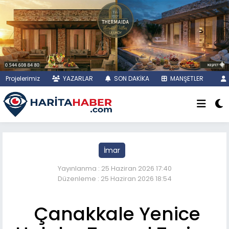
Projelerimiz
YAZARLAR
SON DAKİKA
MANŞETLER
İmar
Yayınlanma : 25 Haziran 2026 17:40
Düzenleme : 25 Haziran 2026 18:54
Çanakkale Yenice