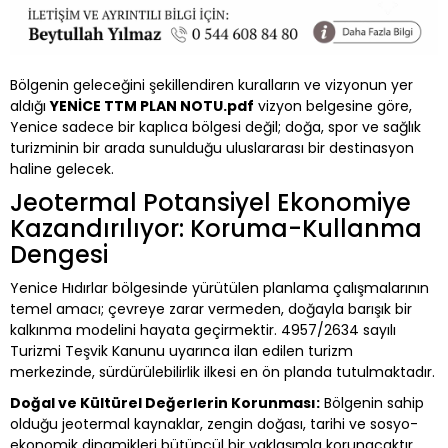
Bölgenin geleceğini şekillendiren kuralların ve vizyonun yer
aldığı
YENİCE TTM PLAN NOTU.pdf
vizyon belgesine göre,
Yenice sadece bir kaplıca bölgesi değil; doğa, spor ve sağlık
turizminin bir arada sunulduğu uluslararası bir destinasyon
haline gelecek.
Jeotermal Potansiyel Ekonomiye
Kazandırılıyor: Koruma-Kullanma
Dengesi
Yenice Hıdırlar bölgesinde yürütülen planlama çalışmalarının
temel amacı; çevreye zarar vermeden, doğayla barışık bir
kalkınma modelini hayata geçirmektir. 4957/2634 sayılı
Turizmi Teşvik Kanunu uyarınca ilan edilen turizm
merkezinde, sürdürülebilirlik ilkesi en ön planda tutulmaktadır.
Doğal ve Kültürel Değerlerin Korunması:
Bölgenin sahip
olduğu jeotermal kaynaklar, zengin doğası, tarihi ve sosyo-
ekonomik dinamikleri bütüncül bir yaklaşımla korunacaktır.