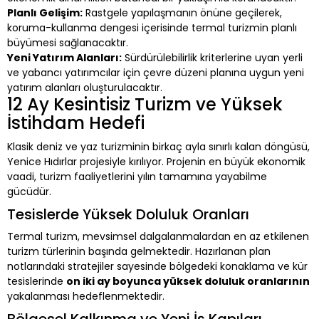
Planlı Gelişim:
Rastgele yapılaşmanın önüne geçilerek,
koruma-kullanma dengesi içerisinde termal turizmin planlı
büyümesi sağlanacaktır.
Yeni Yatırım Alanları:
Sürdürülebilirlik kriterlerine uyan yerli
ve yabancı yatırımcılar için çevre düzeni planına uygun yeni
yatırım alanları oluşturulacaktır.
12 Ay Kesintisiz Turizm ve Yüksek
İstihdam Hedefi
Klasik deniz ve yaz turizminin birkaç ayla sınırlı kalan döngüsü,
Yenice Hıdırlar projesiyle kırılıyor. Projenin en büyük ekonomik
vaadi, turizm faaliyetlerini yılın tamamına yayabilme
gücüdür.
Tesislerde Yüksek Doluluk Oranları
Termal turizm, mevsimsel dalgalanmalardan en az etkilenen
turizm türlerinin başında gelmektedir. Hazırlanan plan
notlarındaki stratejiler sayesinde bölgedeki konaklama ve kür
tesislerinde
on iki ay boyunca yüksek doluluk oranlarının
yakalanması hedeflenmektedir.
Bölgesel Kalkınma ve Yeni İş Kapıları