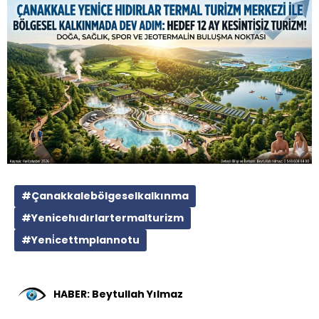
#Çanakkalebölgeselkalkınma
#Yenicehıdırlartermalturizm
#Yeni̇cettmplannotu
HABER: Beytullah Yılmaz