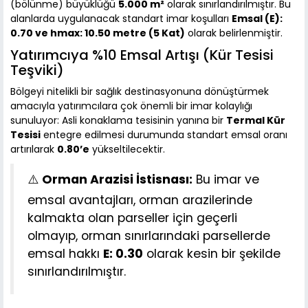
(bölünme) büyüklüğü
5.000 m²
olarak sınırlandırılmıştır. Bu
alanlarda uygulanacak standart imar koşulları
Emsal (E):
0.70 ve hmax: 10.50 metre (5 Kat)
olarak belirlenmiştir.
Yatırımcıya %10 Emsal Artışı (Kür Tesisi
Teşviki)
Bölgeyi nitelikli bir sağlık destinasyonuna dönüştürmek
amacıyla yatırımcılara çok önemli bir imar kolaylığı
sunuluyor: Asli konaklama tesisinin yanına bir
Termal Kür
Tesisi
entegre edilmesi durumunda standart emsal oranı
artırılarak
0.80’e
yükseltilecektir.
⚠️
Orman Arazisi İstisnası:
Bu imar ve
emsal avantajları, orman arazilerinde
kalmakta olan parseller için geçerli
olmayıp, orman sınırlarındaki parsellerde
emsal hakkı
E: 0.30
olarak kesin bir şekilde
sınırlandırılmıştır.